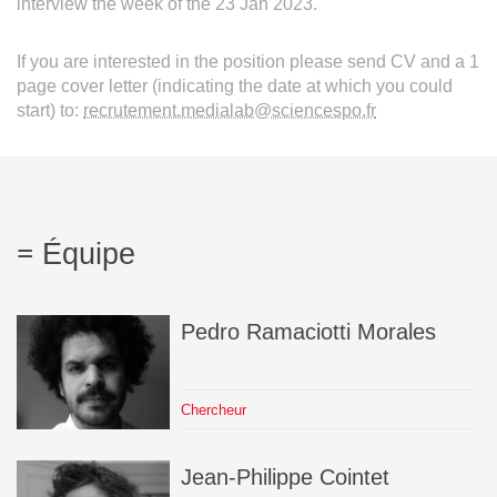
interview the week of the 23 Jan 2023.
If you are interested in the position please send CV and a 1
page cover letter (indicating the date at which you could
start) to:
recrutement.medialab@sciencespo.fr
Équipe
Pedro
Ramaciotti Morales
Chercheur
Jean-Philippe
Cointet