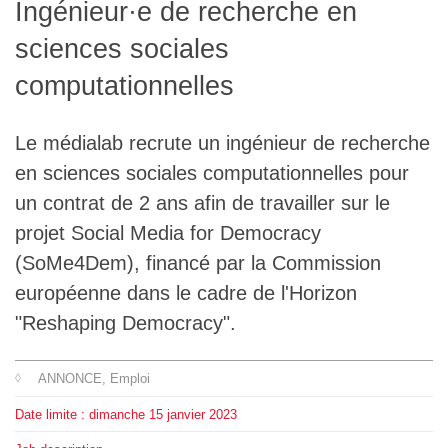
Ingénieur·e de recherche en
L'équipe
sciences sociales
Le médialab
computationnelles
Le médialab recrute un ingénieur de recherche
FR
|
EN
en sciences sociales computationnelles pour
un contrat de 2 ans afin de travailler sur le
projet Social Media for Democracy
(SoMe4Dem), financé par la Commission
européenne dans le cadre de l'Horizon
"Reshaping Democracy".
ANNONCE
, Emploi
Date limite :
dimanche
15
janvier
2023