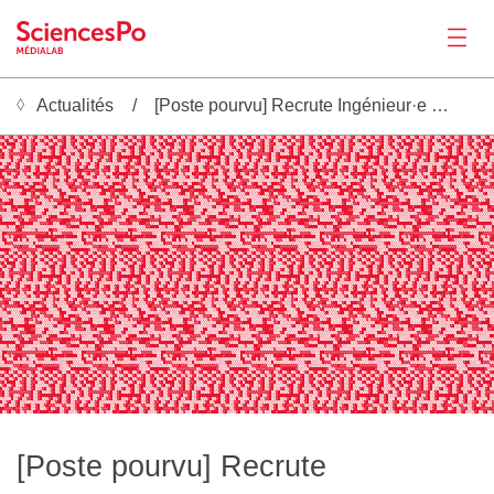
Actualités
[Poste pourvu] Recrute Ingénieur·e de recherche en sciences sociales computationnelles
Actualités
░▒▓█░▒▓█░▒▓█░▒▓█░▒▓█░▒▓█░▒▓█░▒▓█░▒▓█░▒▓█░▒▓█░▒▓█░▒▓█░▒▓█░▒▓█░▒▓█░▒▓█░▒▓█░▒▓█░▒▓█░▒▓█░▒▓█░▒▓█░▒▓█░▒▓█░▒▓█░▒▓█░▒▓█░▒▓█░▒▓█░▒▓█░▒▓█░▒▓█░▒▓█░▒▓█░▒▓█░▒▓█░▒▓█░▒▓█░▒▓█░▒▓█░▒▓█░▒▓█░▒▓█░▒▓█░▒▓█░▒▓█░▒▓█░▒▓█░▒▓█░▒▓█░▒▓█░▒▓█░▒▓█░▒▓█░▒▓█
▓█░▒▓█░▒▓█░▒▓▒▒▓█░▒▒▓█░▒▓█░▒▓█░▒▓█░▒▓█░▒▓█░▒▓█░▒▓▒▒▓█░▒▒▓█░▒▓█░▒▓█░▒▓█░▒▓█░▒▓█░▒▓█░▒▓▒▒▓█░▒▒▓█░▒▓█░▒▓█░▒▓█░▒▓█░▒▓█░▒▓█░▒▓▒▒▓█░▒▒▓█░▒▓█░▒▓█░▒▓█░▒▓█░▒▓█░▒▓█░▒▓▒▒▓█░▒▒▓█░▒▓█░▒▓█░▒▓█░▒▓█░▒▓█░▒▓█░▒▓▒▒▓█░▒▒▓█░▒▓█░▒▓█░▒▓█░▒▓█░▒▓█░▒
▒▒▓█░▒▓█░▒▓█░▒▓█░▒▓█░▒▓█░▒▓▓▓█░▒▓▓█░▒▒▓█░▒▓█░▒▓█░▒▓█░▒▓█░▒▓█░▒▓▓▓█░▒▓▓█░▒▒▓█░▒▓█░▒▓█░▒▓█░▒▓█░▒▓█░▒▓▓▓█░▒▓▓█░▒▒▓█░▒▓█░▒▓█░▒▓█░▒▓█░▒▓█░▒▓▓▓█░▒▓▓█░▒▒▓█░▒▓█░▒▓█░▒▓█░▒▓█░▒▓█░▒▓▓▓█░▒▓▓█░▒▒▓█░▒▓█░▒▓█░▒▓█░▒▓█░▒▓█░▒▓▓▓█░▒▓▓█░▒▒▓█░▒▓█
▓█░████░▒▓▓█░▒▓▓█░░▒▓█░▒▓█░▒▓█░▒▓█░▒▓█░████░▒▓▓█░▒▓▓█░░▒▓█░▒▓█░▒▓█░▒▓█░▒▓█░████░▒▓▓█░▒▓▓█░░▒▓█░▒▓█░▒▓█░▒▓█░▒▓█░████░▒▓▓█░▒▓▓█░░▒▓█░▒▓█░▒▓█░▒▓█░▒▓█░████░▒▓▓█░▒▓▓█░░▒▓█░▒▓█░▒▓█░▒▓█░▒▓█░████░▒▓▓█░▒▓▓█░░▒▓█░▒▓█░▒▓█░▒▓█░▒▓█░████░
▒▓█░▒▓█░▒▒▓█░▒▓█░░░░░▒▓██░▒▓██░▒▒▓█░▒▓█░▒▓█░▒▒▓█░▒▓█░░░░░▒▓██░▒▓██░▒▒▓█░▒▓█░▒▓█░▒▒▓█░▒▓█░░░░░▒▓██░▒▓██░▒▒▓█░▒▓█░▒▓█░▒▒▓█░▒▓█░░░░░▒▓██░▒▓██░▒▒▓█░▒▓█░▒▓█░▒▒▓█░▒▓█░░░░░▒▓██░▒▓██░▒▒▓█░▒▓█░▒▓█░▒▒▓█░▒▓█░░░░░▒▓██░▒▓██░▒▒▓█░▒▓█░▒▓█░
█░░▒▓█░░▒▓▓█░▒▓█░▒▒▓█░▒▓█░▒▓█▒▒▒▒▒▒▓█░░▒▓█░░▒▓▓█░▒▓█░▒▒▓█░▒▓█░▒▓█▒▒▒▒▒▒▓█░░▒▓█░░▒▓▓█░▒▓█░▒▒▓█░▒▓█░▒▓█▒▒▒▒▒▒▓█░░▒▓█░░▒▓▓█░▒▓█░▒▒▓█░▒▓█░▒▓█▒▒▒▒▒▒▓█░░▒▓█░░▒▓▓█░▒▓█░▒▒▓█░▒▓█░▒▓█▒▒▒▒▒▒▓█░░▒▓█░░▒▓▓█░▒▓█░▒▒▓█░▒▓█░▒▓█▒▒▒▒▒▒▓█░░▒▓█░░
▓█░▒▓▓▓▓▓▓▓▓▓▓█░▒▓█░▒░▒▓█░▒▓██░▒▓█░▒▓█░▒▓▓▓▓▓▓▓▓▓▓█░▒▓█░▒░▒▓█░▒▓██░▒▓█░▒▓█░▒▓▓▓▓▓▓▓▓▓▓█░▒▓█░▒░▒▓█░▒▓██░▒▓█░▒▓█░▒▓▓▓▓▓▓▓▓▓▓█░▒▓█░▒░▒▓█░▒▓██░▒▓█░▒▓█░▒▓▓▓▓▓▓▓▓▓▓█░▒▓█░▒░▒▓█░▒▓██░▒▓█░▒▓█░▒▓▓▓▓▓▓▓▓▓▓█░▒▓█░▒░▒▓█░▒▓██░▒▓█░▒▓█░▒▓▓▓▓
▓█░▒▓█░░▒▓█░▒▓█░▒▓██████████░▒▓█░▒▒▒▓█░▒▓█░░▒▓█░▒▓█░▒▓██████████░▒▓█░▒▒▒▓█░▒▓█░░▒▓█░▒▓█░▒▓██████████░▒▓█░▒▒▒▓█░▒▓█░░▒▓█░▒▓█░▒▓██████████░▒▓█░▒▒▒▓█░▒▓█░░▒▓█░▒▓█░▒▓██████████░▒▓█░▒▒▒▓█░▒▓█░░▒▓█░▒▓█░▒▓██████████░▒▓█░▒▒▒▓█░▒▓█░░
░░░░░█░▒▓█░▒▓▓█░▒▓█░▒▒▓█░▒▓█░▒▓█░░░█░░░░░█░▒▓█░▒▓▓█░▒▓█░▒▒▓█░▒▓█░▒▓█░░░█░░░░░█░▒▓█░▒▓▓█░▒▓█░▒▒▓█░▒▓█░▒▓█░░░█░░░░░█░▒▓█░▒▓▓█░▒▓█░▒▒▓█░▒▓█░▒▓█░░░█░░░░░█░▒▓█░▒▓▓█░▒▓█░▒▒▓█░▒▓█░▒▓█░░░█░░░░░█░▒▓█░▒▓▓█░▒▓█░▒▒▓█░▒▓█░▒▓█░░░█░░░░░█░▒
█░▒▓█░▒▓█▒▒▒░░▒▒▒▒░░▒▓█░▒▓██░▒▓█░▒▓▓█░▒▓█░▒▓█▒▒▒░░▒▒▒▒░░▒▓█░▒▓██░▒▓█░▒▓▓█░▒▓█░▒▓█▒▒▒░░▒▒▒▒░░▒▓█░▒▓██░▒▓█░▒▓▓█░▒▓█░▒▓█▒▒▒░░▒▒▒▒░░▒▓█░▒▓██░▒▓█░▒▓▓█░▒▓█░▒▓█▒▒▒░░▒▒▒▒░░▒▓█░▒▓██░▒▓█░▒▓▓█░▒▓█░▒▓█▒▒▒░░▒▒▒▒░░▒▓█░▒▓██░▒▓█░▒▓▓█░▒▓█░▒▓
░▒▓█░░▒▓█░▒▓██░▒▓█░▒▓█▓▓▓▒▒▒▓▓▒▒▒▒▓█░▒▓█░░▒▓█░▒▓██░▒▓█░▒▓█▓▓▓▒▒▒▓▓▒▒▒▒▓█░▒▓█░░▒▓█░▒▓██░▒▓█░▒▓█▓▓▓▒▒▒▓▓▒▒▒▒▓█░▒▓█░░▒▓█░▒▓██░▒▓█░▒▓█▓▓▓▒▒▒▓▓▒▒▒▒▓█░▒▓█░░▒▓█░▒▓██░▒▓█░▒▓█▓▓▓▒▒▒▓▓▒▒▒▒▓█░▒▓█░░▒▓█░▒▓██░▒▓█░▒▓█▓▓▓▒▒▒▓▓▒▒▒▒▓█░▒▓█░░▒▓
Productions
██▓▓▓▓█▓▓▒▓▓▓█░▒▓█░░▒▓█░▒▓█░▒▓▓█░▒▓███▓▓▓▓█▓▓▒▓▓▓█░▒▓█░░▒▓█░▒▓█░▒▓▓█░▒▓███▓▓▓▓█▓▓▒▓▓▓█░▒▓█░░▒▓█░▒▓█░▒▓▓█░▒▓███▓▓▓▓█▓▓▒▓▓▓█░▒▓█░░▒▓█░▒▓█░▒▓▓█░▒▓███▓▓▓▓█▓▓▒▓▓▓█░▒▓█░░▒▓█░▒▓█░▒▓▓█░▒▓███▓▓▓▓█▓▓▒▓▓▓█░▒▓█░░▒▓█░▒▓█░▒▓▓█░▒▓███▓▓▓▓█▓
█░▒▓█░▒▓█░▒▓░░░██▓████▓▓███░▒▓█░▒░▒▓█░▒▓█░▒▓█░▒▓░░░██▓████▓▓███░▒▓█░▒░▒▓█░▒▓█░▒▓█░▒▓░░░██▓████▓▓███░▒▓█░▒░▒▓█░▒▓█░▒▓█░▒▓░░░██▓████▓▓███░▒▓█░▒░▒▓█░▒▓█░▒▓█░▒▓░░░██▓████▓▓███░▒▓█░▒░▒▓█░▒▓█░▒▓█░▒▓░░░██▓████▓▓███░▒▓█░▒░▒▓█░▒▓█░▒▓
██░░░▒▓█░▒▒▒▓█░▒▓█░▒▓█░▒▓▒▒▒░░██░░░███░░░▒▓█░▒▒▒▓█░▒▓█░▒▓█░▒▓▒▒▒░░██░░░███░░░▒▓█░▒▒▒▓█░▒▓█░▒▓█░▒▓▒▒▒░░██░░░███░░░▒▓█░▒▒▒▓█░▒▓█░▒▓█░▒▓▒▒▒░░██░░░███░░░▒▓█░▒▒▒▓█░▒▓█░▒▓█░▒▓▒▒▒░░██░░░███░░░▒▓█░▒▒▒▓█░▒▓█░▒▓█░▒▓▒▒▒░░██░░░███░░░▒▓█
▒▓▓▓▓▒▒░░░▒▒░░░░▒▒▒▓█░▒▒▓▓█░▒▓█░▒▓█░▒▓▓▓▓▒▒░░░▒▒░░░░▒▒▒▓█░▒▒▓▓█░▒▓█░▒▓█░▒▓▓▓▓▒▒░░░▒▒░░░░▒▒▒▓█░▒▒▓▓█░▒▓█░▒▓█░▒▓▓▓▓▒▒░░░▒▒░░░░▒▒▒▓█░▒▒▓▓█░▒▓█░▒▓█░▒▓▓▓▓▒▒░░░▒▒░░░░▒▒▒▓█░▒▒▓▓█░▒▓█░▒▓█░▒▓▓▓▓▒▒░░░▒▒░░░░▒▒▒▓█░▒▒▓▓█░▒▓█░▒▓█░▒▓▓▓▓▒▒░
▓▓██░▒▓██░▒▓█░▒███▓▓▒▒▒▒▓▒▒▒▒▒▓▓▓█░▒▓▓██░▒▓██░▒▓█░▒███▓▓▒▒▒▒▓▒▒▒▒▒▓▓▓█░▒▓▓██░▒▓██░▒▓█░▒███▓▓▒▒▒▒▓▒▒▒▒▒▓▓▓█░▒▓▓██░▒▓██░▒▓█░▒███▓▓▒▒▒▒▓▒▒▒▒▒▓▓▓█░▒▓▓██░▒▓██░▒▓█░▒███▓▓▒▒▒▒▓▒▒▒▒▒▓▓▓█░▒▓▓██░▒▓██░▒▓█░▒███▓▓▒▒▒▒▓▒▒▒▒▒▓▓▓█░▒▓▓██░▒▓█
▓▒▓▓▓▓▓▓███░▒▓██░░▒▓█░░▒▓█░▒░░░██▓▓▓▓▒▓▓▓▓▓▓███░▒▓██░░▒▓█░░▒▓█░▒░░░██▓▓▓▓▒▓▓▓▓▓▓███░▒▓██░░▒▓█░░▒▓█░▒░░░██▓▓▓▓▒▓▓▓▓▓▓███░▒▓██░░▒▓█░░▒▓█░▒░░░██▓▓▓▓▒▓▓▓▓▓▓███░▒▓██░░▒▓█░░▒▓█░▒░░░██▓▓▓▓▒▓▓▓▓▓▓███░▒▓██░░▒▓█░░▒▓█░▒░░░██▓▓▓▓▒▓▓▓▓▓▓
▒▓█░▒▒▒▒░░████▓▓██████░░░▒▓█░░░▒▓▓█░▒▓█░▒▒▒▒░░████▓▓██████░░░▒▓█░░░▒▓▓█░▒▓█░▒▒▒▒░░████▓▓██████░░░▒▓█░░░▒▓▓█░▒▓█░▒▒▒▒░░████▓▓██████░░░▒▓█░░░▒▓▓█░▒▓█░▒▒▒▒░░████▓▓██████░░░▒▓█░░░▒▓▓█░▒▓█░▒▒▒▒░░████▓▓██████░░░▒▓█░░░▒▓▓█░▒▓█░▒▒▒▒
▒▒▒▓█░▒▒▒▓██░▒▓█░▒▓▓▓▒▒░░░░███░░░░░░▒▒▒▓█░▒▒▒▓██░▒▓█░▒▓▓▓▒▒░░░░███░░░░░░▒▒▒▓█░▒▒▒▓██░▒▓█░▒▓▓▓▒▒░░░░███░░░░░░▒▒▒▓█░▒▒▒▓██░▒▓█░▒▓▓▓▒▒░░░░███░░░░░░▒▒▒▓█░▒▒▒▓██░▒▓█░▒▓▓▓▒▒░░░░███░░░░░░▒▒▒▓█░▒▒▒▓██░▒▓█░▒▓▓▓▒▒░░░░███░░░░░░▒▒▒▓█░▒▒
▒▒▒▒░░░░▒▒▒▒▒▒▓▓▓█░▒▓▓▓█░░▒▓█░▒███▓▓▒▒▒▒░░░░▒▒▒▒▒▒▓▓▓█░▒▓▓▓█░░▒▓█░▒███▓▓▒▒▒▒░░░░▒▒▒▒▒▒▓▓▓█░▒▓▓▓█░░▒▓█░▒███▓▓▒▒▒▒░░░░▒▒▒▒▒▒▓▓▓█░▒▓▓▓█░░▒▓█░▒███▓▓▒▒▒▒░░░░▒▒▒▒▒▒▓▓▓█░▒▓▓▓█░░▒▓█░▒███▓▓▒▒▒▒░░░░▒▒▒▒▒▒▓▓▓█░▒▓▓▓█░░▒▓█░▒███▓▓▒▒▒▒░░░░
█░▒▒▓█░░░░░██▓▓▒▓▒▒▒▒▒▓▒▓▓▓▓████░▒▓██░▒▒▓█░░░░░██▓▓▒▓▒▒▒▒▒▓▒▓▓▓▓████░▒▓██░▒▒▓█░░░░░██▓▓▒▓▒▒▒▒▒▓▒▓▓▓▓████░▒▓██░▒▒▓█░░░░░██▓▓▒▓▒▒▒▒▒▓▒▓▓▓▓████░▒▓██░▒▒▓█░░░░░██▓▓▒▓▒▒▒▒▒▓▒▓▓▓▓████░▒▓██░▒▒▓█░░░░░██▓▓▒▓▒▒▒▒▒▓▒▓▓▓▓████░▒▓██░▒▒▓█░░
▓▓████░░░░▒▓█░░▒▓▓█░▒▒▒▒░░██▓▓▓▓▓▓▓▓▓▓████░░░░▒▓█░░▒▓▓█░▒▒▒▒░░██▓▓▓▓▓▓▓▓▓▓████░░░░▒▓█░░▒▓▓█░▒▒▒▒░░██▓▓▓▓▓▓▓▓▓▓████░░░░▒▓█░░▒▓▓█░▒▒▒▒░░██▓▓▓▓▓▓▓▓▓▓████░░░░▒▓█░░▒▓▓█░▒▒▒▒░░██▓▓▓▓▓▓▓▓▓▓████░░░░▒▓█░░▒▓▓█░▒▒▒▒░░██▓▓▓▓▓▓▓▓▓▓████░░
▓▒▒░░██▓████████░░░░▒▒▒▒▓█░▒▒▓██░▒▓▓▓▒▒░░██▓████████░░░░▒▒▒▒▓█░▒▒▓██░▒▓▓▓▒▒░░██▓████████░░░░▒▒▒▒▓█░▒▒▓██░▒▓▓▓▒▒░░██▓████████░░░░▒▒▒▒▓█░▒▒▓██░▒▓▓▓▒▒░░██▓████████░░░░▒▒▒▒▓█░▒▒▓██░▒▓▓▓▒▒░░██▓████████░░░░▒▒▒▒▓█░▒▒▓██░▒▓▓▓▒▒░░██▓
▓▓█░▒▓▓█░░▒███▓▓▒▒░░██░░░░░░░█░▒▒▒▓▓▓▓█░▒▓▓█░░▒███▓▓▒▒░░██░░░░░░░█░▒▒▒▓▓▓▓█░▒▓▓█░░▒███▓▓▒▒░░██░░░░░░░█░▒▒▒▓▓▓▓█░▒▓▓█░░▒███▓▓▒▒░░██░░░░░░░█░▒▒▒▓▓▓▓█░▒▓▓█░░▒███▓▓▒▒░░██░░░░░░░█░▒▒▒▓▓▓▓█░▒▓▓█░░▒███▓▓▒▒░░██░░░░░░░█░▒▒▒▓▓▓▓█░▒▓▓█
▒▒▒▒▒▒░░▒▓▓▓████░░▒▓█░▒▒░░░██▓▓▒▒░░░▒▒▒▒▒▒░░▒▓▓▓████░░▒▓█░▒▒░░░██▓▓▒▒░░░▒▒▒▒▒▒░░▒▓▓▓████░░▒▓█░▒▒░░░██▓▓▒▒░░░▒▒▒▒▒▒░░▒▓▓▓████░░▒▓█░▒▒░░░██▓▓▒▒░░░▒▒▒▒▒▒░░▒▓▓▓████░░▒▓█░▒▒░░░██▓▓▒▒░░░▒▒▒▒▒▒░░▒▓▓▓████░░▒▓█░▒▒░░░██▓▓▒▒░░░▒▒▒▒▒▒░░
▓▒▒▒░░██▓▓▒▒▒▒▓▓▓▓▓▒▒▒▓███░░░░▒▒▓█░▒▓▒▒▒░░██▓▓▒▒▒▒▓▓▓▓▓▒▒▒▓███░░░░▒▒▓█░▒▓▒▒▒░░██▓▓▒▒▒▒▓▓▓▓▓▒▒▒▓███░░░░▒▒▓█░▒▓▒▒▒░░██▓▓▒▒▒▒▓▓▓▓▓▒▒▒▓███░░░░▒▒▓█░▒▓▒▒▒░░██▓▓▒▒▒▒▓▓▓▓▓▒▒▒▓███░░░░▒▒▓█░▒▓▒▒▒░░██▓▓▒▒▒▒▓▓▓▓▓▒▒▒▓███░░░░▒▒▓█░▒▓▒▒▒░░██
█░░░▒▒▒▒▓▓█░▒▓▓▓▓▒▒░░██▓▓▓▓▓████▓▓▓▓█░░░▒▒▒▒▓▓█░▒▓▓▓▓▒▒░░██▓▓▓▓▓████▓▓▓▓█░░░▒▒▒▒▓▓█░▒▓▓▓▓▒▒░░██▓▓▓▓▓████▓▓▓▓█░░░▒▒▒▒▓▓█░▒▓▓▓▓▒▒░░██▓▓▓▓▓████▓▓▓▓█░░░▒▒▒▒▓▓█░▒▓▓▓▓▒▒░░██▓▓▓▓▓████▓▓▓▓█░░░▒▒▒▒▓▓█░▒▓▓▓▓▒▒░░██▓▓▓▓▓████▓▓▓▓█░░░▒▒▒▒
███████░░██████░▒▒▓▓▓▓██░▒▒███▓▓▒▒░░███████░░██████░▒▒▓▓▓▓██░▒▒███▓▓▒▒░░███████░░██████░▒▒▓▓▓▓██░▒▒███▓▓▒▒░░███████░░██████░▒▒▓▓▓▓██░▒▒███▓▓▒▒░░███████░░██████░▒▒▓▓▓▓██░▒▒███▓▓▒▒░░███████░░██████░▒▒▓▓▓▓██░▒▒███▓▓▒▒░░███████░
░░▒▓░░░██▓▓▒▒░░░░░░░░▒░░░░░░░▒▓▓████░░▒▓░░░██▓▓▒▒░░░░░░░░▒░░░░░░░▒▓▓████░░▒▓░░░██▓▓▒▒░░░░░░░░▒░░░░░░░▒▓▓████░░▒▓░░░██▓▓▒▒░░░░░░░░▒░░░░░░░▒▓▓████░░▒▓░░░██▓▓▒▒░░░░░░░░▒░░░░░░░▒▓▓████░░▒▓░░░██▓▓▒▒░░░░░░░░▒░░░░░░░▒▓▓████░░▒▓░░░█
▒▒▒▒▒▒▒▓██░░░░▒▒▓▒▒▒░░██▓▓▒▒▒▒▒▒▒▒▒▒▒▒▒▒▒▒▒▓██░░░░▒▒▓▒▒▒░░██▓▓▒▒▒▒▒▒▒▒▒▒▒▒▒▒▒▒▒▓██░░░░▒▒▓▒▒▒░░██▓▓▒▒▒▒▒▒▒▒▒▒▒▒▒▒▒▒▒▓██░░░░▒▒▓▒▒▒░░██▓▓▒▒▒▒▒▒▒▒▒▒▒▒▒▒▒▒▒▓██░░░░▒▒▓▒▒▒░░██▓▓▒▒▒▒▒▒▒▒▒▒▒▒▒▒▒▒▒▓██░░░░▒▒▓▒▒▒░░██▓▓▒▒▒▒▒▒▒▒▒▒▒▒▒▒▒▒▒▓
░██▓▓▓▓▓▓▓▓▓▓▓▓▓▓▓▓▓▓█░█░▒▒▒▓▓▓▓▓▒▒░░██▓▓▓▓▓▓▓▓▓▓▓▓▓▓▓▓▓▓█░█░▒▒▒▓▓▓▓▓▒▒░░██▓▓▓▓▓▓▓▓▓▓▓▓▓▓▓▓▓▓█░█░▒▒▒▓▓▓▓▓▒▒░░██▓▓▓▓▓▓▓▓▓▓▓▓▓▓▓▓▓▓█░█░▒▒▒▓▓▓▓▓▒▒░░██▓▓▓▓▓▓▓▓▓▓▓▓▓▓▓▓▓▓█░█░▒▒▒▓▓▓▓▓▒▒░░██▓▓▓▓▓▓▓▓▓▓▓▓▓▓▓▓▓▓█░█░▒▒▒▓▓▓▓▓▒▒░░██▓▓▓▓▓
░█░▒▓▒▓███▓▓▒░░░████████▓████▓█████░░█░▒▓▒▓███▓▓▒░░░████████▓████▓█████░░█░▒▓▒▓███▓▓▒░░░████████▓████▓█████░░█░▒▓▒▓███▓▓▒░░░████████▓████▓█████░░█░▒▓▒▓███▓▓▒░░░████████▓████▓█████░░█░▒▓▒▓███▓▓▒░░░████████▓████▓█████░░█░▒▓▒▓█
Activités
░██░░░██░█░░█░░░▒▓▓▓░░░██▓▒▒▒░░░░░░░░██░░░██░█░░█░░░▒▓▓▓░░░██▓▒▒▒░░░░░░░░██░░░██░█░░█░░░▒▓▓▓░░░██▓▒▒▒░░░░░░░░██░░░██░█░░█░░░▒▓▓▓░░░██▓▒▒▒░░░░░░░░██░░░██░█░░█░░░▒▓▓▓░░░██▓▒▒▒░░░░░░░░██░░░██░█░░█░░░▒▓▓▓░░░██▓▒▒▒░░░░░░░░██░░░██
░░█▓▓▓▒▒▒▒▒▒▒▒░█░▒▒░░░░░▒░░▒▒▒▓██▒▒▒░░█▓▓▓▒▒▒▒▒▒▒▒░█░▒▒░░░░░▒░░▒▒▒▓██▒▒▒░░█▓▓▓▒▒▒▒▒▒▒▒░█░▒▒░░░░░▒░░▒▒▒▓██▒▒▒░░█▓▓▓▒▒▒▒▒▒▒▒░█░▒▒░░░░░▒░░▒▒▒▓██▒▒▒░░█▓▓▓▒▒▒▒▒▒▒▒░█░▒▒░░░░░▒░░▒▒▒▓██▒▒▒░░█▓▓▓▒▒▒▒▒▒▒▒░█░▒▒░░░░░▒░░▒▒▒▓██▒▒▒░░█▓▓▓▒▒
▒▒▒▒░▒▓▓▓█▓▓▓▒▒░███▓▓▓▓▓▓▓▓▒░░▒▓▒▒▒▒▒▒▒▒░▒▓▓▓█▓▓▓▒▒░███▓▓▓▓▓▓▓▓▒░░▒▓▒▒▒▒▒▒▒▒░▒▓▓▓█▓▓▓▒▒░███▓▓▓▓▓▓▓▓▒░░▒▓▒▒▒▒▒▒▒▒░▒▓▓▓█▓▓▓▒▒░███▓▓▓▓▓▓▓▓▒░░▒▓▒▒▒▒▒▒▒▒░▒▓▓▓█▓▓▓▒▒░███▓▓▓▓▓▓▓▓▒░░▒▓▒▒▒▒▒▒▒▒░▒▓▓▓█▓▓▓▒▒░███▓▓▓▓▓▓▓▓▒░░▒▓▒▒▒▒▒▒▒▒░▒▓▓
████▓▒▒▒▓▓▓▓▓▓▓▓▓▒▒▓██████▓▒▒░░░████████▓▒▒▒▓▓▓▓▓▓▓▓▓▒▒▓██████▓▒▒░░░████████▓▒▒▒▓▓▓▓▓▓▓▓▓▒▒▓██████▓▒▒░░░████████▓▒▒▒▓▓▓▓▓▓▓▓▓▒▒▓██████▓▒▒░░░████████▓▒▒▒▓▓▓▓▓▓▓▓▓▒▒▓██████▓▒▒░░░████████▓▒▒▒▓▓▓▓▓▓▓▓▓▒▒▓██████▓▒▒░░░████████▓▒▒▒
░▒▓█░▒▓█░▒▓█░▒▓█░▒▓█░▒▓█░▒▓█░▒▓█░▒▓█░▒▓█░▒▓█░▒▓█░▒▓█░▒▓█░▒▓█░▒▓█░▒▓█░▒▓█░▒▓█░▒▓█░▒▓█░▒▓█░▒▓█░▒▓█░▒▓█░▒▓█░▒▓█░▒▓█░▒▓█░▒▓█░▒▓█░▒▓█░▒▓█░▒▓█░▒▓█░▒▓█░▒▓█░▒▓█░▒▓█░▒▓█░▒▓█░▒▓█░▒▓█░▒▓█░▒▓█░▒▓█░▒▓█░▒▓█░▒▓█░▒▓█░▒▓█░▒▓█░▒▓█░▒▓█░▒▓█░▒▓█
▓█░▒▓█░▒▓█░▒▓▒▒▓█░▒▒▓█░▒▓█░▒▓█░▒▓█░▒▓█░▒▓█░▒▓█░▒▓▒▒▓█░▒▒▓█░▒▓█░▒▓█░▒▓█░▒▓█░▒▓█░▒▓█░▒▓▒▒▓█░▒▒▓█░▒▓█░▒▓█░▒▓█░▒▓█░▒▓█░▒▓█░▒▓▒▒▓█░▒▒▓█░▒▓█░▒▓█░▒▓█░▒▓█░▒▓█░▒▓█░▒▓▒▒▓█░▒▒▓█░▒▓█░▒▓█░▒▓█░▒▓█░▒▓█░▒▓█░▒▓▒▒▓█░▒▒▓█░▒▓█░▒▓█░▒▓█░▒▓█░▒▓█░▒
▒▒▓█░▒▓█░▒▓█░▒▓█░▒▓█░▒▓█░▒▓▓▓█░▒▓▓█░▒▒▓█░▒▓█░▒▓█░▒▓█░▒▓█░▒▓█░▒▓▓▓█░▒▓▓█░▒▒▓█░▒▓█░▒▓█░▒▓█░▒▓█░▒▓█░▒▓▓▓█░▒▓▓█░▒▒▓█░▒▓█░▒▓█░▒▓█░▒▓█░▒▓█░▒▓▓▓█░▒▓▓█░▒▒▓█░▒▓█░▒▓█░▒▓█░▒▓█░▒▓█░▒▓▓▓█░▒▓▓█░▒▒▓█░▒▓█░▒▓█░▒▓█░▒▓█░▒▓█░▒▓▓▓█░▒▓▓█░▒▒▓█░▒▓█
▓█░████░▒▓▓█░▒▓▓█░░▒▓█░▒▓█░▒▓█░▒▓█░▒▓█░████░▒▓▓█░▒▓▓█░░▒▓█░▒▓█░▒▓█░▒▓█░▒▓█░████░▒▓▓█░▒▓▓█░░▒▓█░▒▓█░▒▓█░▒▓█░▒▓█░████░▒▓▓█░▒▓▓█░░▒▓█░▒▓█░▒▓█░▒▓█░▒▓█░████░▒▓▓█░▒▓▓█░░▒▓█░▒▓█░▒▓█░▒▓█░▒▓█░████░▒▓▓█░▒▓▓█░░▒▓█░▒▓█░▒▓█░▒▓█░▒▓█░████░
▒▓█░▒▓█░▒▒▓█░▒▓█░░░░░▒▓██░▒▓██░▒▒▓█░▒▓█░▒▓█░▒▒▓█░▒▓█░░░░░▒▓██░▒▓██░▒▒▓█░▒▓█░▒▓█░▒▒▓█░▒▓█░░░░░▒▓██░▒▓██░▒▒▓█░▒▓█░▒▓█░▒▒▓█░▒▓█░░░░░▒▓██░▒▓██░▒▒▓█░▒▓█░▒▓█░▒▒▓█░▒▓█░░░░░▒▓██░▒▓██░▒▒▓█░▒▓█░▒▓█░▒▒▓█░▒▓█░░░░░▒▓██░▒▓██░▒▒▓█░▒▓█░▒▓█░
█░░▒▓█░░▒▓▓█░▒▓█░▒▒▓█░▒▓█░▒▓█▒▒▒▒▒▒▓█░░▒▓█░░▒▓▓█░▒▓█░▒▒▓█░▒▓█░▒▓█▒▒▒▒▒▒▓█░░▒▓█░░▒▓▓█░▒▓█░▒▒▓█░▒▓█░▒▓█▒▒▒▒▒▒▓█░░▒▓█░░▒▓▓█░▒▓█░▒▒▓█░▒▓█░▒▓█▒▒▒▒▒▒▓█░░▒▓█░░▒▓▓█░▒▓█░▒▒▓█░▒▓█░▒▓█▒▒▒▒▒▒▓█░░▒▓█░░▒▓▓█░▒▓█░▒▒▓█░▒▓█░▒▓█▒▒▒▒▒▒▓█░░▒▓█░░
▓█░▒▓▓▓▓▓▓▓▓▓▓█░▒▓█░▒░▒▓█░▒▓██░▒▓█░▒▓█░▒▓▓▓▓▓▓▓▓▓▓█░▒▓█░▒░▒▓█░▒▓██░▒▓█░▒▓█░▒▓▓▓▓▓▓▓▓▓▓█░▒▓█░▒░▒▓█░▒▓██░▒▓█░▒▓█░▒▓▓▓▓▓▓▓▓▓▓█░▒▓█░▒░▒▓█░▒▓██░▒▓█░▒▓█░▒▓▓▓▓▓▓▓▓▓▓█░▒▓█░▒░▒▓█░▒▓██░▒▓█░▒▓█░▒▓▓▓▓▓▓▓▓▓▓█░▒▓█░▒░▒▓█░▒▓██░▒▓█░▒▓█░▒▓▓▓▓
▓█░▒▓█░░▒▓█░▒▓█░▒▓██████████░▒▓█░▒▒▒▓█░▒▓█░░▒▓█░▒▓█░▒▓██████████░▒▓█░▒▒▒▓█░▒▓█░░▒▓█░▒▓█░▒▓██████████░▒▓█░▒▒▒▓█░▒▓█░░▒▓█░▒▓█░▒▓██████████░▒▓█░▒▒▒▓█░▒▓█░░▒▓█░▒▓█░▒▓██████████░▒▓█░▒▒▒▓█░▒▓█░░▒▓█░▒▓█░▒▓██████████░▒▓█░▒▒▒▓█░▒▓█░░
░░░░░█░▒▓█░▒▓▓█░▒▓█░▒▒▓█░▒▓█░▒▓█░░░█░░░░░█░▒▓█░▒▓▓█░▒▓█░▒▒▓█░▒▓█░▒▓█░░░█░░░░░█░▒▓█░▒▓▓█░▒▓█░▒▒▓█░▒▓█░▒▓█░░░█░░░░░█░▒▓█░▒▓▓█░▒▓█░▒▒▓█░▒▓█░▒▓█░░░█░░░░░█░▒▓█░▒▓▓█░▒▓█░▒▒▓█░▒▓█░▒▓█░░░█░░░░░█░▒▓█░▒▓▓█░▒▓█░▒▒▓█░▒▓█░▒▓█░░░█░░░░░█░▒
█░▒▓█░▒▓█▒▒▒░░▒▒▒▒░░▒▓█░▒▓██░▒▓█░▒▓▓█░▒▓█░▒▓█▒▒▒░░▒▒▒▒░░▒▓█░▒▓██░▒▓█░▒▓▓█░▒▓█░▒▓█▒▒▒░░▒▒▒▒░░▒▓█░▒▓██░▒▓█░▒▓▓█░▒▓█░▒▓█▒▒▒░░▒▒▒▒░░▒▓█░▒▓██░▒▓█░▒▓▓█░▒▓█░▒▓█▒▒▒░░▒▒▒▒░░▒▓█░▒▓██░▒▓█░▒▓▓█░▒▓█░▒▓█▒▒▒░░▒▒▒▒░░▒▓█░▒▓██░▒▓█░▒▓▓█░▒▓█░▒▓
░▒▓█░░▒▓█░▒▓██░▒▓█░▒▓█▓▓▓▒▒▒▓▓▒▒▒▒▓█░▒▓█░░▒▓█░▒▓██░▒▓█░▒▓█▓▓▓▒▒▒▓▓▒▒▒▒▓█░▒▓█░░▒▓█░▒▓██░▒▓█░▒▓█▓▓▓▒▒▒▓▓▒▒▒▒▓█░▒▓█░░▒▓█░▒▓██░▒▓█░▒▓█▓▓▓▒▒▒▓▓▒▒▒▒▓█░▒▓█░░▒▓█░▒▓██░▒▓█░▒▓█▓▓▓▒▒▒▓▓▒▒▒▒▓█░▒▓█░░▒▓█░▒▓██░▒▓█░▒▓█▓▓▓▒▒▒▓▓▒▒▒▒▓█░▒▓█░░▒▓
██▓▓▓▓█▓▓▒▓▓▓█░▒▓█░░▒▓█░▒▓█░▒▓▓█░▒▓███▓▓▓▓█▓▓▒▓▓▓█░▒▓█░░▒▓█░▒▓█░▒▓▓█░▒▓███▓▓▓▓█▓▓▒▓▓▓█░▒▓█░░▒▓█░▒▓█░▒▓▓█░▒▓███▓▓▓▓█▓▓▒▓▓▓█░▒▓█░░▒▓█░▒▓█░▒▓▓█░▒▓███▓▓▓▓█▓▓▒▓▓▓█░▒▓█░░▒▓█░▒▓█░▒▓▓█░▒▓███▓▓▓▓█▓▓▒▓▓▓█░▒▓█░░▒▓█░▒▓█░▒▓▓█░▒▓███▓▓▓▓█▓
█░▒▓█░▒▓█░▒▓░░░██▓████▓▓███░▒▓█░▒░▒▓█░▒▓█░▒▓█░▒▓░░░██▓████▓▓███░▒▓█░▒░▒▓█░▒▓█░▒▓█░▒▓░░░██▓████▓▓███░▒▓█░▒░▒▓█░▒▓█░▒▓█░▒▓░░░██▓████▓▓███░▒▓█░▒░▒▓█░▒▓█░▒▓█░▒▓░░░██▓████▓▓███░▒▓█░▒░▒▓█░▒▓█░▒▓█░▒▓░░░██▓████▓▓███░▒▓█░▒░▒▓█░▒▓█░▒▓
██░░░▒▓█░▒▒▒▓█░▒▓█░▒▓█░▒▓▒▒▒░░██░░░███░░░▒▓█░▒▒▒▓█░▒▓█░▒▓█░▒▓▒▒▒░░██░░░███░░░▒▓█░▒▒▒▓█░▒▓█░▒▓█░▒▓▒▒▒░░██░░░███░░░▒▓█░▒▒▒▓█░▒▓█░▒▓█░▒▓▒▒▒░░██░░░███░░░▒▓█░▒▒▒▓█░▒▓█░▒▓█░▒▓▒▒▒░░██░░░███░░░▒▓█░▒▒▒▓█░▒▓█░▒▓█░▒▓▒▒▒░░██░░░███░░░▒▓█
▒▓▓▓▓▒▒░░░▒▒░░░░▒▒▒▓█░▒▒▓▓█░▒▓█░▒▓█░▒▓▓▓▓▒▒░░░▒▒░░░░▒▒▒▓█░▒▒▓▓█░▒▓█░▒▓█░▒▓▓▓▓▒▒░░░▒▒░░░░▒▒▒▓█░▒▒▓▓█░▒▓█░▒▓█░▒▓▓▓▓▒▒░░░▒▒░░░░▒▒▒▓█░▒▒▓▓█░▒▓█░▒▓█░▒▓▓▓▓▒▒░░░▒▒░░░░▒▒▒▓█░▒▒▓▓█░▒▓█░▒▓█░▒▓▓▓▓▒▒░░░▒▒░░░░▒▒▒▓█░▒▒▓▓█░▒▓█░▒▓█░▒▓▓▓▓▒▒░
▓▓██░▒▓██░▒▓█░▒███▓▓▒▒▒▒▓▒▒▒▒▒▓▓▓█░▒▓▓██░▒▓██░▒▓█░▒███▓▓▒▒▒▒▓▒▒▒▒▒▓▓▓█░▒▓▓██░▒▓██░▒▓█░▒███▓▓▒▒▒▒▓▒▒▒▒▒▓▓▓█░▒▓▓██░▒▓██░▒▓█░▒███▓▓▒▒▒▒▓▒▒▒▒▒▓▓▓█░▒▓▓██░▒▓██░▒▓█░▒███▓▓▒▒▒▒▓▒▒▒▒▒▓▓▓█░▒▓▓██░▒▓██░▒▓█░▒███▓▓▒▒▒▒▓▒▒▒▒▒▓▓▓█░▒▓▓██░▒▓█
Outils
▓▒▓▓▓▓▓▓███░▒▓██░░▒▓█░░▒▓█░▒░░░██▓▓▓▓▒▓▓▓▓▓▓███░▒▓██░░▒▓█░░▒▓█░▒░░░██▓▓▓▓▒▓▓▓▓▓▓███░▒▓██░░▒▓█░░▒▓█░▒░░░██▓▓▓▓▒▓▓▓▓▓▓███░▒▓██░░▒▓█░░▒▓█░▒░░░██▓▓▓▓▒▓▓▓▓▓▓███░▒▓██░░▒▓█░░▒▓█░▒░░░██▓▓▓▓▒▓▓▓▓▓▓███░▒▓██░░▒▓█░░▒▓█░▒░░░██▓▓▓▓▒▓▓▓▓▓▓
▒▓█░▒▒▒▒░░████▓▓██████░░░▒▓█░░░▒▓▓█░▒▓█░▒▒▒▒░░████▓▓██████░░░▒▓█░░░▒▓▓█░▒▓█░▒▒▒▒░░████▓▓██████░░░▒▓█░░░▒▓▓█░▒▓█░▒▒▒▒░░████▓▓██████░░░▒▓█░░░▒▓▓█░▒▓█░▒▒▒▒░░████▓▓██████░░░▒▓█░░░▒▓▓█░▒▓█░▒▒▒▒░░████▓▓██████░░░▒▓█░░░▒▓▓█░▒▓█░▒▒▒▒
▒▒▒▓█░▒▒▒▓██░▒▓█░▒▓▓▓▒▒░░░░███░░░░░░▒▒▒▓█░▒▒▒▓██░▒▓█░▒▓▓▓▒▒░░░░███░░░░░░▒▒▒▓█░▒▒▒▓██░▒▓█░▒▓▓▓▒▒░░░░███░░░░░░▒▒▒▓█░▒▒▒▓██░▒▓█░▒▓▓▓▒▒░░░░███░░░░░░▒▒▒▓█░▒▒▒▓██░▒▓█░▒▓▓▓▒▒░░░░███░░░░░░▒▒▒▓█░▒▒▒▓██░▒▓█░▒▓▓▓▒▒░░░░███░░░░░░▒▒▒▓█░▒▒
▒▒▒▒░░░░▒▒▒▒▒▒▓▓▓█░▒▓▓▓█░░▒▓█░▒███▓▓▒▒▒▒░░░░▒▒▒▒▒▒▓▓▓█░▒▓▓▓█░░▒▓█░▒███▓▓▒▒▒▒░░░░▒▒▒▒▒▒▓▓▓█░▒▓▓▓█░░▒▓█░▒███▓▓▒▒▒▒░░░░▒▒▒▒▒▒▓▓▓█░▒▓▓▓█░░▒▓█░▒███▓▓▒▒▒▒░░░░▒▒▒▒▒▒▓▓▓█░▒▓▓▓█░░▒▓█░▒███▓▓▒▒▒▒░░░░▒▒▒▒▒▒▓▓▓█░▒▓▓▓█░░▒▓█░▒███▓▓▒▒▒▒░░░░
█░▒▒▓█░░░░░██▓▓▒▓▒▒▒▒▒▓▒▓▓▓▓████░▒▓██░▒▒▓█░░░░░██▓▓▒▓▒▒▒▒▒▓▒▓▓▓▓████░▒▓██░▒▒▓█░░░░░██▓▓▒▓▒▒▒▒▒▓▒▓▓▓▓████░▒▓██░▒▒▓█░░░░░██▓▓▒▓▒▒▒▒▒▓▒▓▓▓▓████░▒▓██░▒▒▓█░░░░░██▓▓▒▓▒▒▒▒▒▓▒▓▓▓▓████░▒▓██░▒▒▓█░░░░░██▓▓▒▓▒▒▒▒▒▓▒▓▓▓▓████░▒▓██░▒▒▓█░░
▓▓████░░░░▒▓█░░▒▓▓█░▒▒▒▒░░██▓▓▓▓▓▓▓▓▓▓████░░░░▒▓█░░▒▓▓█░▒▒▒▒░░██▓▓▓▓▓▓▓▓▓▓████░░░░▒▓█░░▒▓▓█░▒▒▒▒░░██▓▓▓▓▓▓▓▓▓▓████░░░░▒▓█░░▒▓▓█░▒▒▒▒░░██▓▓▓▓▓▓▓▓▓▓████░░░░▒▓█░░▒▓▓█░▒▒▒▒░░██▓▓▓▓▓▓▓▓▓▓████░░░░▒▓█░░▒▓▓█░▒▒▒▒░░██▓▓▓▓▓▓▓▓▓▓████░░
▓▒▒░░██▓████████░░░░▒▒▒▒▓█░▒▒▓██░▒▓▓▓▒▒░░██▓████████░░░░▒▒▒▒▓█░▒▒▓██░▒▓▓▓▒▒░░██▓████████░░░░▒▒▒▒▓█░▒▒▓██░▒▓▓▓▒▒░░██▓████████░░░░▒▒▒▒▓█░▒▒▓██░▒▓▓▓▒▒░░██▓████████░░░░▒▒▒▒▓█░▒▒▓██░▒▓▓▓▒▒░░██▓████████░░░░▒▒▒▒▓█░▒▒▓██░▒▓▓▓▒▒░░██▓
▓▓█░▒▓▓█░░▒███▓▓▒▒░░██░░░░░░░█░▒▒▒▓▓▓▓█░▒▓▓█░░▒███▓▓▒▒░░██░░░░░░░█░▒▒▒▓▓▓▓█░▒▓▓█░░▒███▓▓▒▒░░██░░░░░░░█░▒▒▒▓▓▓▓█░▒▓▓█░░▒███▓▓▒▒░░██░░░░░░░█░▒▒▒▓▓▓▓█░▒▓▓█░░▒███▓▓▒▒░░██░░░░░░░█░▒▒▒▓▓▓▓█░▒▓▓█░░▒███▓▓▒▒░░██░░░░░░░█░▒▒▒▓▓▓▓█░▒▓▓█
▒▒▒▒▒▒░░▒▓▓▓████░░▒▓█░▒▒░░░██▓▓▒▒░░░▒▒▒▒▒▒░░▒▓▓▓████░░▒▓█░▒▒░░░██▓▓▒▒░░░▒▒▒▒▒▒░░▒▓▓▓████░░▒▓█░▒▒░░░██▓▓▒▒░░░▒▒▒▒▒▒░░▒▓▓▓████░░▒▓█░▒▒░░░██▓▓▒▒░░░▒▒▒▒▒▒░░▒▓▓▓████░░▒▓█░▒▒░░░██▓▓▒▒░░░▒▒▒▒▒▒░░▒▓▓▓████░░▒▓█░▒▒░░░██▓▓▒▒░░░▒▒▒▒▒▒░░
▓▒▒▒░░██▓▓▒▒▒▒▓▓▓▓▓▒▒▒▓███░░░░▒▒▓█░▒▓▒▒▒░░██▓▓▒▒▒▒▓▓▓▓▓▒▒▒▓███░░░░▒▒▓█░▒▓▒▒▒░░██▓▓▒▒▒▒▓▓▓▓▓▒▒▒▓███░░░░▒▒▓█░▒▓▒▒▒░░██▓▓▒▒▒▒▓▓▓▓▓▒▒▒▓███░░░░▒▒▓█░▒▓▒▒▒░░██▓▓▒▒▒▒▓▓▓▓▓▒▒▒▓███░░░░▒▒▓█░▒▓▒▒▒░░██▓▓▒▒▒▒▓▓▓▓▓▒▒▒▓███░░░░▒▒▓█░▒▓▒▒▒░░██
█░░░▒▒▒▒▓▓█░▒▓▓▓▓▒▒░░██▓▓▓▓▓████▓▓▓▓█░░░▒▒▒▒▓▓█░▒▓▓▓▓▒▒░░██▓▓▓▓▓████▓▓▓▓█░░░▒▒▒▒▓▓█░▒▓▓▓▓▒▒░░██▓▓▓▓▓████▓▓▓▓█░░░▒▒▒▒▓▓█░▒▓▓▓▓▒▒░░██▓▓▓▓▓████▓▓▓▓█░░░▒▒▒▒▓▓█░▒▓▓▓▓▒▒░░██▓▓▓▓▓████▓▓▓▓█░░░▒▒▒▒▓▓█░▒▓▓▓▓▒▒░░██▓▓▓▓▓████▓▓▓▓█░░░▒▒▒▒
███████░░██████░▒▒▓▓▓▓██░▒▒███▓▓▒▒░░███████░░██████░▒▒▓▓▓▓██░▒▒███▓▓▒▒░░███████░░██████░▒▒▓▓▓▓██░▒▒███▓▓▒▒░░███████░░██████░▒▒▓▓▓▓██░▒▒███▓▓▒▒░░███████░░██████░▒▒▓▓▓▓██░▒▒███▓▓▒▒░░███████░░██████░▒▒▓▓▓▓██░▒▒███▓▓▒▒░░███████░
░░▒▓░░░██▓▓▒▒░░░░░░░░▒░░░░░░░▒▓▓████░░▒▓░░░██▓▓▒▒░░░░░░░░▒░░░░░░░▒▓▓████░░▒▓░░░██▓▓▒▒░░░░░░░░▒░░░░░░░▒▓▓████░░▒▓░░░██▓▓▒▒░░░░░░░░▒░░░░░░░▒▓▓████░░▒▓░░░██▓▓▒▒░░░░░░░░▒░░░░░░░▒▓▓████░░▒▓░░░██▓▓▒▒░░░░░░░░▒░░░░░░░▒▓▓████░░▒▓░░░█
▒▒▒▒▒▒▒▓██░░░░▒▒▓▒▒▒░░██▓▓▒▒▒▒▒▒▒▒▒▒▒▒▒▒▒▒▒▓██░░░░▒▒▓▒▒▒░░██▓▓▒▒▒▒▒▒▒▒▒▒▒▒▒▒▒▒▒▓██░░░░▒▒▓▒▒▒░░██▓▓▒▒▒▒▒▒▒▒▒▒▒▒▒▒▒▒▒▓██░░░░▒▒▓▒▒▒░░██▓▓▒▒▒▒▒▒▒▒▒▒▒▒▒▒▒▒▒▓██░░░░▒▒▓▒▒▒░░██▓▓▒▒▒▒▒▒▒▒▒▒▒▒▒▒▒▒▒▓██░░░░▒▒▓▒▒▒░░██▓▓▒▒▒▒▒▒▒▒▒▒▒▒▒▒▒▒▒▓
░██▓▓▓▓▓▓▓▓▓▓▓▓▓▓▓▓▓▓█░█░▒▒▒▓▓▓▓▓▒▒░░██▓▓▓▓▓▓▓▓▓▓▓▓▓▓▓▓▓▓█░█░▒▒▒▓▓▓▓▓▒▒░░██▓▓▓▓▓▓▓▓▓▓▓▓▓▓▓▓▓▓█░█░▒▒▒▓▓▓▓▓▒▒░░██▓▓▓▓▓▓▓▓▓▓▓▓▓▓▓▓▓▓█░█░▒▒▒▓▓▓▓▓▒▒░░██▓▓▓▓▓▓▓▓▓▓▓▓▓▓▓▓▓▓█░█░▒▒▒▓▓▓▓▓▒▒░░██▓▓▓▓▓▓▓▓▓▓▓▓▓▓▓▓▓▓█░█░▒▒▒▓▓▓▓▓▒▒░░██▓▓▓▓▓
░█░▒▓▒▓███▓▓▒░░░████████▓████▓█████░░█░▒▓▒▓███▓▓▒░░░████████▓████▓█████░░█░▒▓▒▓███▓▓▒░░░████████▓████▓█████░░█░▒▓▒▓███▓▓▒░░░████████▓████▓█████░░█░▒▓▒▓███▓▓▒░░░████████▓████▓█████░░█░▒▓▒▓███▓▓▒░░░████████▓████▓█████░░█░▒▓▒▓█
░██░░░██░█░░█░░░▒▓▓▓░░░██▓▒▒▒░░░░░░░░██░░░██░█░░█░░░▒▓▓▓░░░██▓▒▒▒░░░░░░░░██░░░██░█░░█░░░▒▓▓▓░░░██▓▒▒▒░░░░░░░░██░░░██░█░░█░░░▒▓▓▓░░░██▓▒▒▒░░░░░░░░██░░░██░█░░█░░░▒▓▓▓░░░██▓▒▒▒░░░░░░░░██░░░██░█░░█░░░▒▓▓▓░░░██▓▒▒▒░░░░░░░░██░░░██
░░█▓▓▓▒▒▒▒▒▒▒▒░█░▒▒░░░░░▒░░▒▒▒▓██▒▒▒░░█▓▓▓▒▒▒▒▒▒▒▒░█░▒▒░░░░░▒░░▒▒▒▓██▒▒▒░░█▓▓▓▒▒▒▒▒▒▒▒░█░▒▒░░░░░▒░░▒▒▒▓██▒▒▒░░█▓▓▓▒▒▒▒▒▒▒▒░█░▒▒░░░░░▒░░▒▒▒▓██▒▒▒░░█▓▓▓▒▒▒▒▒▒▒▒░█░▒▒░░░░░▒░░▒▒▒▓██▒▒▒░░█▓▓▓▒▒▒▒▒▒▒▒░█░▒▒░░░░░▒░░▒▒▒▓██▒▒▒░░█▓▓▓▒▒
▒▒▒▒░▒▓▓▓█▓▓▓▒▒░███▓▓▓▓▓▓▓▓▒░░▒▓▒▒▒▒▒▒▒▒░▒▓▓▓█▓▓▓▒▒░███▓▓▓▓▓▓▓▓▒░░▒▓▒▒▒▒▒▒▒▒░▒▓▓▓█▓▓▓▒▒░███▓▓▓▓▓▓▓▓▒░░▒▓▒▒▒▒▒▒▒▒░▒▓▓▓█▓▓▓▒▒░███▓▓▓▓▓▓▓▓▒░░▒▓▒▒▒▒▒▒▒▒░▒▓▓▓█▓▓▓▒▒░███▓▓▓▓▓▓▓▓▒░░▒▓▒▒▒▒▒▒▒▒░▒▓▓▓█▓▓▓▒▒░███▓▓▓▓▓▓▓▓▒░░▒▓▒▒▒▒▒▒▒▒░▒▓▓
████▓▒▒▒▓▓▓▓▓▓▓▓▓▒▒▓██████▓▒▒░░░████████▓▒▒▒▓▓▓▓▓▓▓▓▓▒▒▓██████▓▒▒░░░████████▓▒▒▒▓▓▓▓▓▓▓▓▓▒▒▓██████▓▒▒░░░████████▓▒▒▒▓▓▓▓▓▓▓▓▓▒▒▓██████▓▒▒░░░████████▓▒▒▒▓▓▓▓▓▓▓▓▓▒▒▓██████▓▒▒░░░████████▓▒▒▒▓▓▓▓▓▓▓▓▓▒▒▓██████▓▒▒░░░████████▓▒▒▒
Séminaire
░▒▓█░▒▓█░▒▓█░▒▓█░▒▓█░▒▓█░▒▓█░▒▓█░▒▓█░▒▓█░▒▓█░▒▓█░▒▓█░▒▓█░▒▓█░▒▓█░▒▓█░▒▓█░▒▓█░▒▓█░▒▓█░▒▓█░▒▓█░▒▓█░▒▓█░▒▓█░▒▓█░▒▓█░▒▓█░▒▓█░▒▓█░▒▓█░▒▓█░▒▓█░▒▓█░▒▓█░▒▓█░▒▓█░▒▓█░▒▓█░▒▓█░▒▓█░▒▓█░▒▓█░▒▓█░▒▓█░▒▓█░▒▓█░▒▓█░▒▓█░▒▓█░▒▓█░▒▓█░▒▓█░▒▓█░▒▓█
▓█░▒▓█░▒▓█░▒▓▒▒▓█░▒▒▓█░▒▓█░▒▓█░▒▓█░▒▓█░▒▓█░▒▓█░▒▓▒▒▓█░▒▒▓█░▒▓█░▒▓█░▒▓█░▒▓█░▒▓█░▒▓█░▒▓▒▒▓█░▒▒▓█░▒▓█░▒▓█░▒▓█░▒▓█░▒▓█░▒▓█░▒▓▒▒▓█░▒▒▓█░▒▓█░▒▓█░▒▓█░▒▓█░▒▓█░▒▓█░▒▓▒▒▓█░▒▒▓█░▒▓█░▒▓█░▒▓█░▒▓█░▒▓█░▒▓█░▒▓▒▒▓█░▒▒▓█░▒▓█░▒▓█░▒▓█░▒▓█░▒▓█░▒
▒▒▓█░▒▓█░▒▓█░▒▓█░▒▓█░▒▓█░▒▓▓▓█░▒▓▓█░▒▒▓█░▒▓█░▒▓█░▒▓█░▒▓█░▒▓█░▒▓▓▓█░▒▓▓█░▒▒▓█░▒▓█░▒▓█░▒▓█░▒▓█░▒▓█░▒▓▓▓█░▒▓▓█░▒▒▓█░▒▓█░▒▓█░▒▓█░▒▓█░▒▓█░▒▓▓▓█░▒▓▓█░▒▒▓█░▒▓█░▒▓█░▒▓█░▒▓█░▒▓█░▒▓▓▓█░▒▓▓█░▒▒▓█░▒▓█░▒▓█░▒▓█░▒▓█░▒▓█░▒▓▓▓█░▒▓▓█░▒▒▓█░▒▓█
▓█░████░▒▓▓█░▒▓▓█░░▒▓█░▒▓█░▒▓█░▒▓█░▒▓█░████░▒▓▓█░▒▓▓█░░▒▓█░▒▓█░▒▓█░▒▓█░▒▓█░████░▒▓▓█░▒▓▓█░░▒▓█░▒▓█░▒▓█░▒▓█░▒▓█░████░▒▓▓█░▒▓▓█░░▒▓█░▒▓█░▒▓█░▒▓█░▒▓█░████░▒▓▓█░▒▓▓█░░▒▓█░▒▓█░▒▓█░▒▓█░▒▓█░████░▒▓▓█░▒▓▓█░░▒▓█░▒▓█░▒▓█░▒▓█░▒▓█░████░
▒▓█░▒▓█░▒▒▓█░▒▓█░░░░░▒▓██░▒▓██░▒▒▓█░▒▓█░▒▓█░▒▒▓█░▒▓█░░░░░▒▓██░▒▓██░▒▒▓█░▒▓█░▒▓█░▒▒▓█░▒▓█░░░░░▒▓██░▒▓██░▒▒▓█░▒▓█░▒▓█░▒▒▓█░▒▓█░░░░░▒▓██░▒▓██░▒▒▓█░▒▓█░▒▓█░▒▒▓█░▒▓█░░░░░▒▓██░▒▓██░▒▒▓█░▒▓█░▒▓█░▒▒▓█░▒▓█░░░░░▒▓██░▒▓██░▒▒▓█░▒▓█░▒▓█░
█░░▒▓█░░▒▓▓█░▒▓█░▒▒▓█░▒▓█░▒▓█▒▒▒▒▒▒▓█░░▒▓█░░▒▓▓█░▒▓█░▒▒▓█░▒▓█░▒▓█▒▒▒▒▒▒▓█░░▒▓█░░▒▓▓█░▒▓█░▒▒▓█░▒▓█░▒▓█▒▒▒▒▒▒▓█░░▒▓█░░▒▓▓█░▒▓█░▒▒▓█░▒▓█░▒▓█▒▒▒▒▒▒▓█░░▒▓█░░▒▓▓█░▒▓█░▒▒▓█░▒▓█░▒▓█▒▒▒▒▒▒▓█░░▒▓█░░▒▓▓█░▒▓█░▒▒▓█░▒▓█░▒▓█▒▒▒▒▒▒▓█░░▒▓█░░
▓█░▒▓▓▓▓▓▓▓▓▓▓█░▒▓█░▒░▒▓█░▒▓██░▒▓█░▒▓█░▒▓▓▓▓▓▓▓▓▓▓█░▒▓█░▒░▒▓█░▒▓██░▒▓█░▒▓█░▒▓▓▓▓▓▓▓▓▓▓█░▒▓█░▒░▒▓█░▒▓██░▒▓█░▒▓█░▒▓▓▓▓▓▓▓▓▓▓█░▒▓█░▒░▒▓█░▒▓██░▒▓█░▒▓█░▒▓▓▓▓▓▓▓▓▓▓█░▒▓█░▒░▒▓█░▒▓██░▒▓█░▒▓█░▒▓▓▓▓▓▓▓▓▓▓█░▒▓█░▒░▒▓█░▒▓██░▒▓█░▒▓█░▒▓▓▓▓
▓█░▒▓█░░▒▓█░▒▓█░▒▓██████████░▒▓█░▒▒▒▓█░▒▓█░░▒▓█░▒▓█░▒▓██████████░▒▓█░▒▒▒▓█░▒▓█░░▒▓█░▒▓█░▒▓██████████░▒▓█░▒▒▒▓█░▒▓█░░▒▓█░▒▓█░▒▓██████████░▒▓█░▒▒▒▓█░▒▓█░░▒▓█░▒▓█░▒▓██████████░▒▓█░▒▒▒▓█░▒▓█░░▒▓█░▒▓█░▒▓██████████░▒▓█░▒▒▒▓█░▒▓█░░
░░░░░█░▒▓█░▒▓▓█░▒▓█░▒▒▓█░▒▓█░▒▓█░░░█░░░░░█░▒▓█░▒▓▓█░▒▓█░▒▒▓█░▒▓█░▒▓█░░░█░░░░░█░▒▓█░▒▓▓█░▒▓█░▒▒▓█░▒▓█░▒▓█░░░█░░░░░█░▒▓█░▒▓▓█░▒▓█░▒▒▓█░▒▓█░▒▓█░░░█░░░░░█░▒▓█░▒▓▓█░▒▓█░▒▒▓█░▒▓█░▒▓█░░░█░░░░░█░▒▓█░▒▓▓█░▒▓█░▒▒▓█░▒▓█░▒▓█░░░█░░░░░█░▒
█░▒▓█░▒▓█▒▒▒░░▒▒▒▒░░▒▓█░▒▓██░▒▓█░▒▓▓█░▒▓█░▒▓█▒▒▒░░▒▒▒▒░░▒▓█░▒▓██░▒▓█░▒▓▓█░▒▓█░▒▓█▒▒▒░░▒▒▒▒░░▒▓█░▒▓██░▒▓█░▒▓▓█░▒▓█░▒▓█▒▒▒░░▒▒▒▒░░▒▓█░▒▓██░▒▓█░▒▓▓█░▒▓█░▒▓█▒▒▒░░▒▒▒▒░░▒▓█░▒▓██░▒▓█░▒▓▓█░▒▓█░▒▓█▒▒▒░░▒▒▒▒░░▒▓█░▒▓██░▒▓█░▒▓▓█░▒▓█░▒▓
░▒▓█░░▒▓█░▒▓██░▒▓█░▒▓█▓▓▓▒▒▒▓▓▒▒▒▒▓█░▒▓█░░▒▓█░▒▓██░▒▓█░▒▓█▓▓▓▒▒▒▓▓▒▒▒▒▓█░▒▓█░░▒▓█░▒▓██░▒▓█░▒▓█▓▓▓▒▒▒▓▓▒▒▒▒▓█░▒▓█░░▒▓█░▒▓██░▒▓█░▒▓█▓▓▓▒▒▒▓▓▒▒▒▒▓█░▒▓█░░▒▓█░▒▓██░▒▓█░▒▓█▓▓▓▒▒▒▓▓▒▒▒▒▓█░▒▓█░░▒▓█░▒▓██░▒▓█░▒▓█▓▓▓▒▒▒▓▓▒▒▒▒▓█░▒▓█░░▒▓
██▓▓▓▓█▓▓▒▓▓▓█░▒▓█░░▒▓█░▒▓█░▒▓▓█░▒▓███▓▓▓▓█▓▓▒▓▓▓█░▒▓█░░▒▓█░▒▓█░▒▓▓█░▒▓███▓▓▓▓█▓▓▒▓▓▓█░▒▓█░░▒▓█░▒▓█░▒▓▓█░▒▓███▓▓▓▓█▓▓▒▓▓▓█░▒▓█░░▒▓█░▒▓█░▒▓▓█░▒▓███▓▓▓▓█▓▓▒▓▓▓█░▒▓█░░▒▓█░▒▓█░▒▓▓█░▒▓███▓▓▓▓█▓▓▒▓▓▓█░▒▓█░░▒▓█░▒▓█░▒▓▓█░▒▓███▓▓▓▓█▓
█░▒▓█░▒▓█░▒▓░░░██▓████▓▓███░▒▓█░▒░▒▓█░▒▓█░▒▓█░▒▓░░░██▓████▓▓███░▒▓█░▒░▒▓█░▒▓█░▒▓█░▒▓░░░██▓████▓▓███░▒▓█░▒░▒▓█░▒▓█░▒▓█░▒▓░░░██▓████▓▓███░▒▓█░▒░▒▓█░▒▓█░▒▓█░▒▓░░░██▓████▓▓███░▒▓█░▒░▒▓█░▒▓█░▒▓█░▒▓░░░██▓████▓▓███░▒▓█░▒░▒▓█░▒▓█░▒▓
Recrutement
[Poste pourvu] Recrute