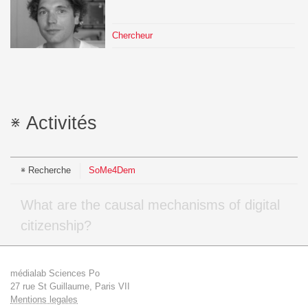
Chercheur
Activités
Recherche
SoMe4Dem
What are the causal mechanisms of digital
citizenship?
médialab Sciences Po
27 rue St Guillaume, Paris VII
Mentions legales