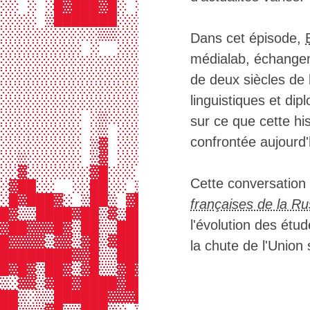
░░ ░ ░█▓███▓█░ ░░░░░░░░░░░░▒▒█████
░░░░ ▒███████░░░░░░░░░░░░░░ ░█████
░░░░░░░░░░░▒▒░░░░░░░░░░░░░░ ▒█████
Dans cet épisode,
░░░░░░░░░ ░  ░░░░░░░░░░░░░░ ▒█████
médialab, échangent
░░░░░░░░░░░░░░░░░░░░░░░░░░░ ▒█████
░░░░░░░░░░░░░░░░░░░░░░░░░░░ ▒█████
de deux siècles de 
░░░░░░░░░░░░░░░░░░░░░░░░░░░ ▒█████
linguistiques et di
░░░░░░░░░░░░░░░░░░░░░░░░░░░ ▒█████
░░░░░░░░░ ░▒░░░░░░░░░░░░░░░ ▒█████
sur ce que cette hi
░░░░░░░░░ ░▒ ░░░░░░░░░░░░░░ ▒█████
confrontée aujourd'
░░░░░░░░░ ▒▓ ░░░░░░░░░░░░░░ ▒█████
░░▒░░░░░░ ▒▓ ░░░░░░░░░░░░░░ ▒█████
░░▓░░░░░░░▓█░░░ ▒░░░░░  ░░░ ▒█████
Cette conversation 
░▓██░░  ░░██░░ ▒█░ ▒▒ ░▒░ ░ ▒█████
░█▓███▓░ ▒██▒ ▓██▓▓██▒██▒▒░ ▒█████
françaises de la Ru
█▓▒▒████▓██▒▓▒██▓███▓█████▒ ▒█████
l'évolution des étu
▓██▓▓▓█▓▒██▒▒███▓▓██▓▓██▒▒░ ▓█████
█▓▓▓▓▒▓▓▒▓█▒▓███▓█▓▓█▒▒▓██░ ▓█████
la chute de l'Union 
████████▓▓█▒▒███▓░▓▒░░▓▓██▒ ▓█████
█▓█▓▒██▓▒▓█▒▒▓█▓▓██▓▓███▓▒░ ▓█████
▒░▓▓▒▓██▓████▓█████░▓█████▒ ▓█████
██▒░▒▒██████▓▓▓████▒▒█▓▓██▒ ▓█████