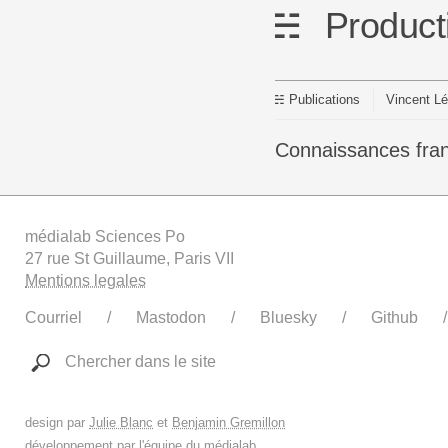
Product
Publications
Vincent Lé
Connaissances fra
médialab Sciences Po
27 rue St Guillaume, Paris VII
Mentions legales
Courriel
Mastodon
Bluesky
Github
Chercher dans le site
design par
Julie Blanc
et
Benjamin Gremillon
développement par
l'équipe du médialab