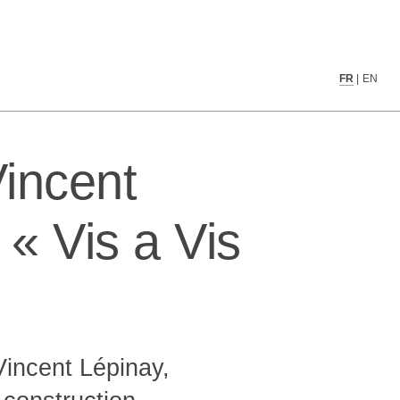
cast « Vis a Vis »
▓▓██████████████▓░ ░░░░░░ ▒████████
FR
|
EN
█▓▓▓███████████▒ ░░░▒░░░░ ░████████
███▓▓█████████▓░░░░░▓░░░░░░████████
█████▓▓███████ ░░░░░█░░░░ ░██▓█████
██████▓▒▒▒▓▒▓▒░░░ ░██▒ ░░ ▓█▒░█▓░▓█
incent
█████▓▒░▒░░░░░░░░░▓▓█▓░ ░▒█▒░░█▒ ▓█
████▒░ ░▒░░░░▒░░ ▒▒ ███▓▓██ ▒███▓█▓
███░ ░░░░░░░░▒░░ ▒▓░█░░░▒█▒░░█▒░░░░
██░░░░░░░░░░░ ░░░░░░▒░ ░░░ ░░░░░░░░
 « Vis a Vis
█▓░ ░░░░░░░░░░░░░░░░ ░░░░░░░░ ░░░░░
▒▒▒░░░░░░░░░░░░░░░░░░░░░░░░░░░░░░░░
▓  ░▒░ ░░░░░░░░░░░░░░░░░░░░░░░░░░░░
█░░ ░░░░ ░░░░░░░░░░░░░░░░░░░░░░░░░░
█░░░░░░▒▒░ ░░░░░░░░░░░░░░░░░░░░░░░░
▓░░░░░░ ░▒░░░░░░░░░░░░░░░░░░░░░░░░░
 ░░░░░░░ ░▒▒░ ░░░░░░░░░░░░░░░░░░░░░
 ░░░░░░░░░ ░▒▒░ ░░░░░░░░░░░░░░░░░░░
Vincent Lépinay,
░░░░░░░░░░░░ ░▒░░░░░░░░░░░░░░░░░░░░
░░░░░░░░░░░░░░░▒▒░ ░░░░░░░░░░░░░░░░