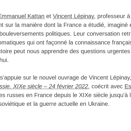
███▓░▒░░░▒░███████████▒ ░░░░░░░░░░
███▓░▒▒▒▒▒░████████████▓░░░░░░░░░░
███▓░▒▒▒▒▒░▓████████████░░░░░░░░░ 
Emmanuel Kattan
et
Vincent Lépinay
, professeur 
███▒░▒░▒░▒ ▓███████████▓ ░░░░░░ ▓▓
 sur la manière dont la France a étudié, imaginé e
███▒░▓░▒░▒░▓███████████▒ ░░░░░░▓██
███▒▒▒▒▓░▒░▒███████████▓ ░░░░ ▒███
bouleversements politiques. Leur conversation retrac
███░▒▒░▓░▒░▒████████████▒░ ░░░▓███
plomatiques qui ont façonné la connaissance français
███░▒▒░▒ ▒░▒█████████████▒▒ ▒█████
███░▒▒▒▒░▒▒░████████████▓ ▒▓▓█████
stoire peut nous apprendre des questions urgentes
███░▒▒▒▒▒▒▒░████████████▓  ▒██████
hui.
██▓ ▒▒ ▓░▒▒ ████████████▒░░▒██████
██▓ ▒░░▒░░▒░▓███████████░  ▒██████
██▓▒▒▒▒▒▒▒▒░▒███████████▒░░▓██████
s'appuie sur le nouvel ouvrage de Vincent Lépinay,
██▒░▒░░▓░░▒░▒█████████████████████
██▒░▒░░▓░░▒▒░█████████████████████
ssie. XIXe siècle – 24 février 2022
, coécrit avec
Es
██░▒▒▒▒▒▒▒▓▒░█████████████████████
des russes en France depuis le XIXe siècle jusqu'à 
██ ░░░░░░ ░░ ▓████████████████████
▓░░░░░░░░░░░░░▒███████████████████
soviétique et la guerre actuelle en Ukraine.
░░▒▒▒▒▒▒▒▒▒▒▒░░███████████████████
▓░           ░████████████████████
█░░░░░░░░░░░░░████████████████████
█░░░░░░░░░░░░░▓███████████████████