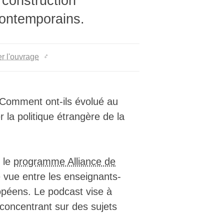
 construction
░░░░░░░░░░░░░░░ ░▒▒░ ░░░░░░░░░░░░░░
contemporains.
░░░░░░░░░░░░░░░░░ ░▒░  ░ ░░░░░░░░░░
░░░░░░░░░░░░░░░░░░ ░▒▒▓▓▒░░░░░░░░░░
░░░░░░░░░░░░░░░░░░░░ ▒███░ ░░░░░░░░
░░░░░░░░░░░░░░░░░░░░ ▓███▒░ ░░░░░░░
r l'ouvrage
░░░░░░░░░░░░░░░░░░░░ ░██▓░▒▒░ ░░░░░
░░░░░░░░░░░░░░░░░░░░░▒░░░ ░░▒▒░ ░░░
░░░░░░░░░░░░░░░░░░░ ▒░ ░░░░ ░░▒▒░ ░
░░░░░░░░░░░░░░░░░░ ░▒ ░░░░░░░ ░░▒▒░
░░░░░░░░░░░░░░░░░░░▒░░░░░░░░░░░ ░░▒
 Comment ont-ils évolué au
  ░░░░░░░░░░░░░░░░▒░░░░░░░░░░░░░░░░
 la politique étrangère de la
▒▒░░░░░░░░    ░░░░░ ░░░░░░░░░░░░░░░
██▒░░░░░░░░░░░░░░░░░░░░░░░░░░░░░░░░
███▒▒▒▒▒▒▒░░░░░  ░░░░░░░░░░░░░░░░░░
██▓░░░░░      ░░░░░░░░░░░░░░░░░░░░░
▒▒░░░░░░░░░░░░▒░░░░░░░░░░░░░░░░░░░░
r le
programme Alliance de
  ░░░░░░░░░░ ▒░ ░░░░░░░░░░░░░░░░░░░
de vue entre les enseignants-
░░░░░░░░░░░░▒▒ ░░░░░░░░░░░░░░░░░░░░
░░░░░░░ ░░░░▒░░░░░░░░░░░░░░░░░░░░░░
opéens. Le podcast vise à
░░░░░ ░▒█▓ ░░░░░░░░░░░░░░░░░░ ░░░░░
oncentrant sur des sujets
░░░░▓▓███▒▓▒   ░░░░░░░░░░░ ▓▓░░░░░░
░░░░███████▓░▒▒░░░░░░░░░░░▒▓███▓ ░ 