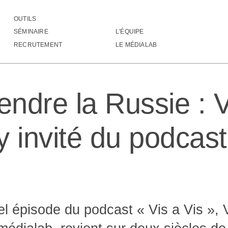
OUTILS
mprendre la Russie : Vincent Lépinay invité du pod
SÉMINAIRE
L'ÉQUIPE
▒█████████████████████▓▓█████████▓
RECRUTEMENT
LE MÉDIALAB
▒█████████████████████▒▓██████████
▒█████▓▓██████████████▒███████████
▒█████▓▒█████████████▓▓███████████
▒██████▓█████████████▒████████████
ndre la Russie : V
▒█████▓▓█████████████▒████████████
▒█████▓▒████████████▓▓████████████
▒█████▓▒████████████▒█████████████
▒████▓░ ▒███████████▒█████████████
 invité du podcast
▒████▓  ░██████████▓▓█████████████
▒████▒ ░░██████████▒██████████████
▒████░░░ ▓█████████▓██████████████
▒████▒░░░█████████▒▒██████████████
▒████▓░ ▒████████░  ▓█████████████
▒████▓  ▒████████░░ ▒▓▓▓▓▓▓███████
▒████▓  ▒████████▒░░██████▓▓▓▓▓██░
▓████▓ ░░██████████▓▓██████████▒█▒
l épisode du podcast « Vis a Vis », 
▓████▓ ░░███████████▓█████████░ ▒░
▓████▒░░░████████████▓███████▓ ░ ░