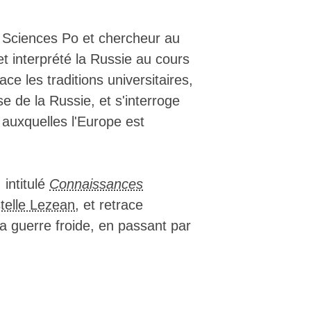
░░░ ▒██████▓███▓░░░░░░░░░ ▓█████▒░▒
░░  ▒██████▓███▓  ░░░░░░░▓▓████████
 ░▓░▓███████████▓▓ ░░░░░░▓█████████
à Sciences Po et chercheur au
▒█████████████████▒░░░░▒█▓█████████
t interprété la Russie au cours
███████████████████▒ ░ ▒███████████
███████████████████░ ░  ███████████
e les traditions universitaires,
████████████████████▒▓▒▓███████████
e de la Russie, et s'interroge
███████████████████████████████████
███████████████████████████████████
 auxquelles l'Europe est
███████████████████████████████████
███████████████████████████████████
███████████████████████████████████
███████████████████████████████████
 intitulé
Connaissances
███████████████████████████████████
███████████████████████████████████
telle Lezean
, et retrace
███████████████████████████████████
la guerre froide, en passant par
███████████████████████████████████
███████████████████████████████████
███████████████████████████████████
███████████████████████████████████
███████████████████████████████████
███████████████████████████████████