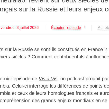
édialab, revient sur deux siècles de
▓████▒░░░████████████▓▓███████▓░░░
ançais sur la Russie et leurs enjeux 
▓████▒░░░█████████████▓████████▓░░
▓████▒░░░▓████████████▓▓███████▓ ░
▓████▒░░░▓█████████████▓███████░ ░
▓████▒░░░▓██████████████▓██████░░░
vendredi
3
juillet
2026
Écouter l'épisode
Achete
▓████░░░░▓██████████████▓▓████▓░░░
▓████░░░░▓███████████████▓████░░░░
█████▒░░░▒███████████████▓▓██▓░░░░
█████░░░░▒█████████▒░▓████▓▓█▓░░░░
████▓░░ ░▒█████████░ ░█████▓██▒ ░░
s sur la Russie se sont-ils constitués en France ?
████▓░░░░▒████████▒  ▓████▒▒▓██▓░░
iers siècles ? Comment contribuent-ils à influencer
████▓░▒░▒▒████████▒░ ▒███▓ ░░▓█▒▒░
████▓░▒░░░██████████▒ ░░▒░░░░░░ ░▓
████▒▒░░░░██████████▒ ░░ ░░░░░ ░░▓
████▒▒▒░▒░██████████░ ░░░░░░░░░░ ▓
████▒░░ ▒▒▓█████████▒ ░░░░░░░░░░░░
 dernier épisode de
Vis a Vis
, un podcast produit pa
████▒▒▒░▒░▓█████████░░░░░░░░░░░░░░
umbia
. Celui-ci interroge les différences de points 
████▒▒▒▒▒░▓█████████░ ░░░░░░░░░░░░
████░▒░░░░▒██████████░░░░░░░░░░░░░
mbia et ceux de leurs homologues français et eur
████▒▒░░░▒▒██████████░░░░░░░░░░░░░
compréhension des grands enjeux mondiaux en se c
████▒▒▒░▒▒▒██████████▓░░░░░░░░░░░░
████░▒░░░▒░███████████▒ ░░░░░░░░░░