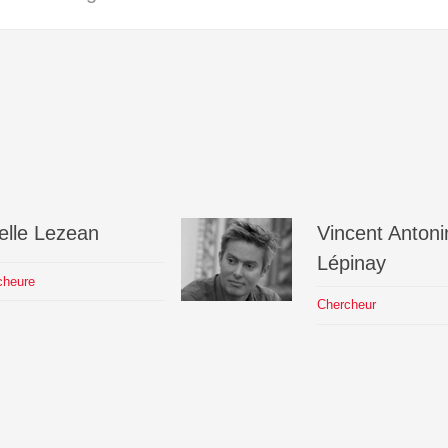
elle
Lezean
Vincent Antoni
Lépinay
cheure
Chercheur