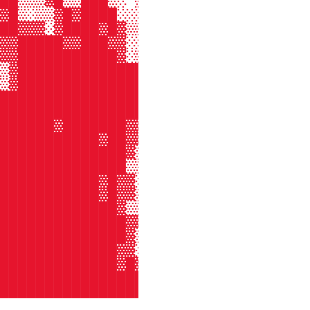
██▒▒▒▓█▒▒███▒░ ▒███░▒██▓▓▓░ ▓█████
▓█▒░▒▒▓█▓████░░░▒██▓▒█████░ ▓█████
██▓▓▓░▓████▓█▓▒▒▓▓██▓█▒▓█▓░ ▓█████
▓▓█████▓▓███▓▓░░█░▒███▓███░ ▓█████
▓▓███████████▓░▒▓▓▓█████▓▓░ ▓█████
▒▓██████████████████████▓▓░ ▓████▓
▒▓███████████████████████▓░ █████▒
███████████████████▓▓▓██▒▒░░█████░
████████████████▓▓▓▓▓▒▓▓▒▓░░█████░
██████▓███████▓▓▓▓▓▒▒▒▓▓▓▓░░████▓░
███████████▓██▓▓▒▒▒▓▒▒▓▓▓▓░░████▒▓
██████████████▓▒▒▒▒▒▒▒▓▓██░░████░▒
██████████████▒▒▒▒▒▓▒▒▓█▓▓░░███▓ ▒
███████████▓█▓▓░▓▓▓▒▒▒▓█▓▓░░█▓▒▒ ▒
███████████▓█▓▓▒▓▒▒▒▒▓████ ░█▒▓░▒░
█████████████▓▒▒▓▓▓▒▓▓▓█▓▓ ░█▒▓░▒░
██████████████▓▓██▓▒▒▓▓█▒▒ ░█░ ░░░
██████████████▓▒▓▓▓▓▓████▓ ░█▒ ░░░
█████████████▓▓░▓▓███████▓ ░█▒░▒▒▒
█████████████▓█▓█████████▓ ▒█▒▓▓▓▒
█████████████████████████▓ ▒▒░▒░░░
█████████████████████████▓ ▒▒ ░░  