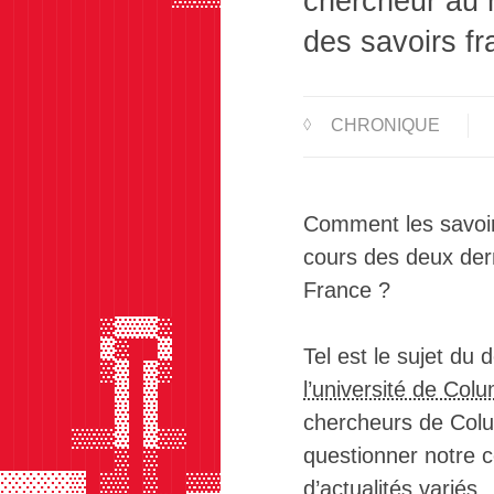
chercheur au m
██████████████████░░▒▒▒▒▒▒▒▒▒▒▓░░░
des savoirs fr
██████████████████░         ░░░░░ 
██████████████████░░░░░░░░░░░░░░░ 
██████████████████░░░░░░░░░░░░░░░ 
██████████████████░░░░░░░░░░░░░░░ 
CHRONIQUE
█████████████████▓       ░░░░░░░░ 
██████████████████▒▒▒▒▒▒░░░░░░░░  
████████████████████████████████▓▓
██████████████████████████████████
██████████████████████████████████
Comment les savoir
██████████████████████████████████
cours des deux dern
██████████████████████████████████
██████████████████████████████████
France ?
██████████████████████████████████
███████▓▒▒▒▓██████████████████████
███████▒▓██▒██████████████████████
Tel est le sujet du
███████▓▒█▒▓██████████████████████
l’université de Col
████████▒█▒███████████████████████
████████▒█▒███████████████████████
chercheurs de Colu
█████▓▓▓▒█▒▓▓█████████████████████
questionner notre 
████████▓█▓███████████████████████
░░░░░▒█▓▓█▓██▓▓▓▓▓▓███████████████
d’actualités variés.