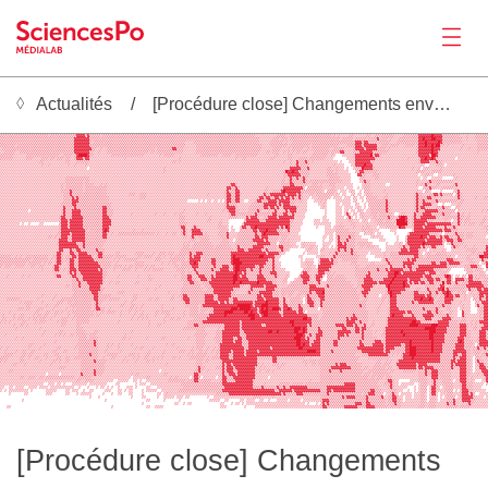
Actualités
[Procédure close] Changements environnementaux et migrations
Actualités
▒▒▒░▒▒▒▒▒▒▒▒▒▒▒▒▒▒▒▒▒▒▒▒▒▒▒▒▒▒▒▒▒▒▒▒▒▒▒▒▒▒▒▒▒░▒▒▒░░▒▒▒▒▒▒▒▒▒▒▒▒▒▒▒▒▒▒▒▒▒▒▒▒▒▒▒▒▒▒▒▒▒░░░▒▒▒▒▒▒▒▒▒▒▒▒▒▒▒▒▒▒▒▒▒▒▒▒▒▒▒▒▒▒░░░░░▒▒░░▒▒▒▒▒░▒▒░▒▒▒▒▒▒░▒▒▒▒▒▒▒▒▒░░▒▒▒▒░░▒▒▒░░░░░░▒▒░░░░▒░▒▒▒▒▒░░░░▒▒▒▒▒▒▒▓▓▓▓▓▓▓▓▓▓▓▒▒▒▒▒▒▒▒▒░░░░░░░▒▒▒▒▒
▒▒▒▒▒▒▒▒▒▒▒▒▒▒▒▒▒▒▒▒▒▒░▒▒▒▒▒▒▒▒▒▒▒▒▓▓▓▓▒▓▒▒▒▒▒░▒▒▒▒▒▒▒▒▒▒▒▒▒▒▒▒▒▒▒▒▒▒▒▒▒▒▒▒▒▒▒▒▒▒▒▒▒▒▒▒▒▒▒▒▒▒▒▒▒▒▒▒▒▒▒▒▒▒▒▒▒▒▒▒▒▒▒▒▒▒░░░░░░░░░░▒▒▒▒░░▒▒▒▒▒▒▒▒▒▒▒▒▒▒▒▒▒▒▒░▒░▒░░░░▒▒░░░░░░▒▒░░▒▒░▒▒▒▒▒▒░░░░▒▒▒▒▒▒▒▓▓▓▓▓▓█▓▓▓▓▒▒▒▒▒▒▒▒░░░▒░░░▒▒▒▒▒▒
▒▒▒▒▒▒▒▒▒▒▒▒▒▒▒▒▒▒▒▒▒▒▒▒▒▒▒▒▒▒▒▒▒▒▓▓▓▓▓▓▓▒▒▒▒▒▒▒▒▒▒▒▒▒▒▒▒▒▒▒▒▒▒▒▒▒▒▒▒▒▒▒▒▒▒▒▒▒▒▒▒▒▒▒▒▒▒▒▒▒▒▒▒▒▒▒▒▒▒▒▒▒▒▒▒▒▒▒▒▒▒▒▒▒▒▒▒▒▒░░░░░░▒▒▒░▒▒▒░▒▒▒▒▒▒▒▒▒▒▒▒▒▒▒▒▒▒▒▒▒▒▒░▒▒▒▒▒░▒▒▒▒▒░▒▒▒▒▓░▒▒▒░▒░░░▒▒▒▒▒▒▒▒▒▓▓█▓▓▓██▓▓▓▒▒▒▒▒▒▒▒▒░░▒░░░▒▒▒▒▒▒
▒▒▒▒▒▒▒▒▒▒▒▒▒▒▒▒▒▒▒▒▒▒▒▒▒▒▒▒▒▒▒▒▒▒▓▓▓▓▓▓▓▒░▒▒▒▒▒▒▒▒▒▒▒▒▒▒▒▒▒▒▒▒▒▒▒▒▒▒▒▒▒▒▒▒▒▒▒▒▒▒▒▒▒▒░░░░▒▒▒▒▒▒▒▒▒▒▒▒▒▒▒▒▒▒▒▒▒▒▒▒▒▒▒▒▒▒░░░░░▒▒▒▒▒▒░▒░░▒▒▒▒▒▒▒▒▒▒▒▒▒▒▒▒▒▒▒▒▒▒▒▒▒▒▒▒▒▓▓▓▒▓▓▒▒▒▒░▒▒▒▒▒░░░▒▒▒▒▒▒▒▒▒▒▓▓▓█▓▓▓▓▓█▓▒▒▒▒▒▒▒▒▒░░░░░░░▒▒▒▒▒
▒▒▒▒▒▒▒░▒▒▒▒▒▒▒▒▒▒▒▒▒▒▒▒▒▒▒▒▒▒▒▒▒▒▓▓▓▓▓▓▓▒▒▒▒▒▒▒▒▒▒▒▒▒▒▒▒▒▒▒▒▒▒▒▒▒▒▒▒▒▒▒▒▒▒▒▒▒▒▒▒▒▒▒▒░░░░░▒▒▒▒▒▒▒▒▒▒▒▒▒▒▒▒▒▒▒▒▒▒▒▒▒▒▒▒▒▒░░░░▒▒▒▒▒▒▒▒░▒▒▒▒▒▒▒▒▒░▒▒▒▒▒▒▒▒▒▒▒▒░░░░▒▒▒▒▓▓▓▒▓▓▓▓▓▓░░▒▒▒░▒▒▒▒░░░▒▒▒▒░▒▓▓▓█▓▓█▓██▒▒░▒░░░░░░▒░░░░░░▒▒▒▒▒
░▒▒▒▒▒▒▒▒▒▒▒▒▒▒▒▒▒▒▒▒▒▒▒▒▒▒▒▒▒▒▒▒▒▓▓▓▓▓▓▓▓▒▒░░▒░░▒▒▒▒▒▒▒▒▒▒▒▒▒▒▒▒▒▒▒▒▒▒░▒▒▒▒▒▒▒▓▓▒▒▒░░░░░░▒▒▒▒▒▒▒▒▒▒▒▒▒▒▒▒▒▒▒▒▒▒▒▒▒▒▒▒▒▒░░░░░▒▒▒▒░░░▒░▒▒▒▒▒░░▒░▒▒▒▒▒▒▒▒░░▒▒▒▒▒░░░░▒▓▓▓▓▒▓▓▓▓▓▒▒▒▒░▒░░░░░░░░░░░░▒▓▓▓▓▓▓█▓▓▓░░░░░░░░░▒░░░▒░░░▒▒▒▒▒
░░▒▒▒▒▒░░▒▒▒▒▒▒▒▒▒▒▒▒▒▒▒▒▒▒▒▒▒▒▒▒▒▓▓▓▓▓▓▓▒▒░░▒░░░▒▒▒▒▒▒▒▒▒▒▒▒▒▒▒▒▒▒▒░▒▒░▒▒▒▒▒▒▒▒▒▒▒▒░░░░░░▒▒▒▒▒▒▒▒▒▒▒▒▒▒▒▒▒▒▒▒▒▒▒▒▒▒▒▒▒░░░▒▒░▒▒▒░░▒░▒░▒░▒▒░▒▒░░░▒▒▒▒▒▒▒░▒▒▒▒▓▓░░░░▒▒▒▓▓▓▓▓▓▒▒▒▒▒▒▒░░░░░░░░░░░░░▒▓▓▓▓▓▓█▓▓▒░░░░░░░░░░░░░░░░░▒░░░░
▒▒▒▒▒▒░░░░░░▒▒▒▒▒▒▒▒▒▒▒▒▒▒▒░░▒▒▒▒░▒▓████▓▒▒░░░░░░░░▒▒▒▒▒▒▒▒▒▒▒▒▒▒▒░░░░░░░▒░▒▒▒▒▒░░░░░░░░░░░░▒▒▒▒▒▒▒▒░░▒▒▒▒░░▒▒▒▒▒▒▒▒▒▒░░░░░░░░▒▒░░░░▒▒░░░░░░░░░▒▒▒▒▒▒▒░░▒░   ░░░░░▒▓▓▓▓▓▓▓█▒▓▓▒░░░░░░░░░░░░░░░░░▓▓▓▓▓▒██▓░░░░░░░░░░░░░░░░░░░░░░░
▒▒▒▒▒▒░░░░░░▒▒▒░░░░▒▒▒░▒▒░▒▒▒░▒▒░░▒▓▓▓▒▓▓░░░░░░░░░░░░░░░░▒░░░░░░░░░░░░░░░░░░░░░░░░▒░░░░░░░░░░░░░░░░░░░░░░░░░▒░░▒▒░░░░░░░░░░░▒▒░░░░░░▒▒░░░▒▒▒▒░▒▒▒▒▒▒▒░░░░      ░░░░▓▓▓▓▓▓▓▓▓▒░░░░░░░░░░░░░░▒░░░░▒▓▓█▓▓█▓▒░░░░░░░░ ░░░░░░░░░░░░░░
░░░░░░░░░░░░░░░░░░▒▒░░░░░░░░░░▒▒░░░▒▒▒▒▒▒░░░░░░░░░░░░░░░░░░░░░░░░░░░░░░░░░░░░░░▒▒░▒░░░░░░░░░░░░░░░░░░░░░░░░░░░░░░░░░░░░░░░░░░░░░░░▒░░▒░░▓▒▒▒▓▒░▒░░░░░░░░░░░ ░   ░░░▓▓▓▓▓▓▓▒▒░░░░░░░░░░░░░░░░░░░░▒▓▓▓▓▒▒▒▓▒▒░░░░░░░░░░░░░░░░░░░░░
░░░░░░░░░░░░░░░░░░░▒░░▒░░░░░░░░▒░░▒░░░░▒░░░░░░░░░░░░░░░░░░░░░░░░░░░░░░░░░░░░░░░░░░░░░░░░░░░░░░░░░░░░░░░░░░░░░░░░░░░░░░░░░░░░░░░░░░░░░▒░▒▓▒▒▒▒▒░░░░░░░░░░░▒░░░░   ░░▓▓▓▓█▓▓▓░░░░░░░░░░░░░░░░░░░░░░▒░  ░░░▒▒▒░ ░░░░░░░░░░░░░░░░░░░
Productions
░░░░░░░░░░░░░░░░░░░░░░░░░░░░░░░░░░░░░░░░ ░░░░░░░░░░░░░░░░░░░░░░░░░░░░░░░░░░▒░░░░░░░░░░░░░░░░░░░░░░░░░░░░░░░░░░░░░░░░░░░░░░░░░░░░░░░░░▓▓▓▓▓▒▒▒▓░░░░░░░░▒▒░░▒░░░ ░  ░▒▒▒█▓▓▓▓▒░░░░░░░░░░░░░░░░░▒░░▒ ░▒▒░░░░░▒░░░░░░░░░░░░░░░░░░░░░
░░░░░░░░░░░░░░░░░░░░░░░░░░░░░░░░░░░░░░░░░░░░░░░░░░░░░░░░░░░░░░░░░░░░░░░░░░░▒░░░░░░░░░░░░░░░░░░░░░░░░░░░░░░░░░░░░░░░░░░░░░░░░░░░░░░▒█▓▓█▓▓▒▒▒▒▒░░░░░░░░▒▒▒░▒░░░░░   ▒▒▓▓▒▒▒▒▒▒░░░░░░░░░░░░░░░░░░▒▒▒▒░░░▒▒▒▒▒░░░░░░░░░░░░░░░░░░░░░
░░░░░░░░░░░░░░░░░░░░░░░░░░░░░░░░░░░░░░░░░░░░░░░░░░░░░░░░░░░░░░░░░░░░░░░░░░░░░░░░░░░░░░░░░░░░░░░░░░░░░░░░░░░░░░░░░░░░░░░░░░░░░░░░░░▒▒▓▓▓▓▓▓▒▒▒▒░░░░░░░░▒▒▒▒▒░░░░░░   ▓▓▒▒░░░▒▒▒░░░░░░░░░░░░░░░░░░ ░░▒▒░░  ░░░░░░░▒░░░░░░░░░░░░░░░
░░░░░░░░░░░░░░░░░░░░░░░░░░░░░░▒▒▒▒▒▒▒▒▒▒▒░░░░░░░░░░░░░░░░░░░░░░░░░░░░░░░░░░░░░░░░░░░░░░░░░░░░░░░░░░░░░░░░░░░░░░░░░░░░░░░░░░░░░░░░░▒░▒▓▒▒▓▒▒▓▒░░░░░░░░░░▒▒▒▒▒░░░░░    ▒▒░░░░░▒▒░░░░░░░░░░░░░░░░░░░ ░░  ░░░░░     ░▒░░░░░░░░░░░░░░
░░░░░░░░░░░░░░░░░░░░░░░░░░░░░░▒▒▒▒▒▒▒▒░▒▒░░░░░░░░░░░░░░░░░░░░░░░░░░░░░░░░░░░░░░░░░░░░░░░░░░░░░░░░░░░░░░░░░░░░░░░░░░░░░░░░░░░░░░░░▒▒░▒▓▒▒▒▒▒▓▒░▒▒▒▒▒▒▒▒▒▒▒▒▒▒▒░░░░    ░▒▓▒▒░░░░░░░░░░░░░░░░░░░░░▒░░░░▒▓▒▒▒▒▒▒▒▒▒▒░░░░░░░░░░░░░░░░
░░░░░░░░░░░░░░░░░░░░░░░░░░░░▒░▒▒▒▒▒▒▒▒░▒▒▒▒░░░▒░▒░░░░░░░░░░░░░░░░░░░░░░░░░░░░░░░░░░░░░░░░░░░░░░░░░░░░░░░░▒▓▓▒░░░░░░░░░░░░░░░░░░░░▒▒▒▒▓▓▒▒▒▒▒▒░░▒▒▒░▒░░░▒▒▒░░░░░░░░    ░▒▒▒░░░░░░░  ░░░░░░░░░░░░▒░▒░▓▒░░░▒▒░░░░░░▒▓░░░░░░░░░░░░░░
░░░░░░░░░░░░░░░░░░░░░░░░░░░░▒░▒▒▒▒▒▒▒▒░▒▒▒▒▒▒▒▒▒▒░░░░░░░░░░░░░░░░░░░░░░░░░░░░░░░░░░░░░░░░░░░░░░░░░░░░░░░▓▓▒▒▓▒░░░░░░░░░░░░▒░░░░░░▒▓▓▓▓▓▓▓▓▓░ ▒▒▒▒▒▒▒░░░░▒▒░░░░ ░░░  ░ ░▒▒▒░░░░░░░░░░░░░░░░░░░░░░  ▒▒▒▓▒▒░░░▒▒▒▒▒░▒░░░░░░░░░░░░░░
░░░░░░░░░░░░░░░░░░░░░░░░░░░░▒▒▒▒▓▒▒▒▒▒░▒▒▒▒▒▒▒▒▒▒░░░░░░░░░░░░░░░░░░░░░░░░░░░░░░░░░░░░░░░░░░░░░░░░░░░░░░▒▓▒▒▒▓▓░░░░░░░░░░░▒▒░░▒▒▒▒▓█▓▓▓▓▓▓▓▒▒▒▒▒▒▒▒▒▒░ ▒▒▒▒░ ░░░ ░▒░  ░ ▒▒▒░░░░░░▒░░░░░░░░░░░░░░▒░░ ▒▒░    ░     ░▒▓░░░░░░░░░░░░░
░░░░░░░░░░░░░░░░░░░░░░░░░░░░░▒▒▒▓▒▒▒▒▒▒▒▒▒▒▒▒▒▒▒▒░░░░░░░░░░▒▒▒░░▒▒▒░░░░░░░░░░░░░░░░░░░░░░░░░░░░▒░░░░░░░▒▓▓▒▒▓▓▒░░░░░░░░░▒▓▒▒▓▓▓▓▓▓▓▒▓▓▓▓▒▓▒░░░▒▒░▒▒▒▒▒▒▒▒░▒░ ░░  ░▒ ░░ ░▒▒▒░░░░░░▒░░░░░░░░░░░░▒▓▒▒░░░▒▒▓▓▒▓▒▒▒▒▒ ▒▓▒░░░░░░░░░░░░
░░░░░░░░░░░░░░░░░░░░░░░░░░░░░▒▒▒▒▓▒▓▒▒▒▒▒▒▒▒▒▒▒▒▒▒░░░░░░░░░░░░░░▒▒▒░░░░░░░░░░░░░░░░░░░░░░░░░░░░░░░░░░░░▒▓▓▒▒▓▓░░░░░░░░▒▓▓▒▓▓▒▒▓▓▒▓▒▓▓▒▓▒▒▓▒░░░ ░░░▒▒▒▒▒░ ░░░░ ░░░ ▒░ ░░ ▒▒▒▒▒░░░▒▒░░░░░░░░░░░░▒▓▒▒▒▒▓▓▒▒░░▒░░░░░░░▓▒░░░░░░▒░░░▒▒
░░░░░░░░░░░░░░░░░░░░░░░░░░░░░▒▒▒▒▓▓▓▒▒▒▒▒▒▒▒▒▒▒▒▒▒░░░░░░░░░░░░░░░░░░░░░░░░░░░░░░░░░░░░     ░ ░ ░░ ░░ ░ ▒▓▓▒▒▓▓░░  ░░░▒▓▓▒▒▒▓▓▓▓▒▓▓▓▓▓▒▒▒░▒▒░░   ░░░▒░▒    ░░░░░░░ ░▒  ░ ░▒▒▒▒▒▒▒▒▓░░░░░░░░░░░░▒▓▒▒▓▒▒▒▒▒▓▒▒▒▒▒▒▒▒▒░▒▒░░░░░░░░░░░
░░░░░░░░░░░░░░░░░░░░░░░░░░░░▒▒▒▒▒▓▓▒▒▒▒▒▒▒▒▒▒▒▒▒▒▒▒░░░░░░░░░░░░░░░░░░░░░░░░░░░░░░░░░░░░░░░░░░░░░░░░░░░░▒▓▒▒▒▒░░░░░░▒▒▒▒▒▒▓▓▓▓▓▓▒▓▒▓▓▓▒▒░░░░░░     ░░▒░    ░░ ░░░░  ▒░  ░ ▒▒▒▒▒▒▒▒▓▒░░░░░░░░░░░▒▓▒▒▓▓▓▓▒░░  ░   ░░░▒▒░░░░░░░░░░░░
░░░░░░░░░░░░░░░░░░░░░░░░░░░░░▓▒▒▒▒▓▒▒▒▒▒▒▒▒▒▒▒▒▓▓▒▒░░░░░░░░░░░░░░░░░░░░░░░░░░░░░░░░░░░░░░░░░░░░░░░░░░░░▒▓▓▓▓▒░░░░░▒▒▒▒▒▒▒▓▓▒▓▓▒▓▒░▓▓▓▓▓▓▒░░░░      ░▒░    ░░░ ░░░░ ░▒░ ░ ░▒▒▒▒▒▒▒▓▒░░░░░░░░░░░▒▓▒▓▓▒▒░░░▒▒▒▓▒▒░  ▒▒░░░░░░░░░░░░░
░░░░░░░░░░░░░ ░░░░░░░░░░░░░░▒▓▒▒▒▓▓▓▓▒▒▒▒▒▒▒▒▒▒▓▓▒▒▒░░░░░░░░░░░░░░░░░░░░░░░░░░░░░░░░▒░░░░░░░░░░░░░░░░░▒░▒▓▓▓▒▒░░░░▒▒▒▒▓▒░░░▒░▒▓▒░░▒▓▒▓▓▓░░░░░        ░    ░░░ ░▒ ░░ ▒▒░ ░░▒▒▒▒▒▒▒▓▒░░░░░░░░░░░▒▓▒▒▒▓▓▓▓▓▓▒▒▒▒▒▒▒▒ ▒░░░░░░░░░░▒░▒
░░░░░░░░░░░░░░░░░░░░░░░░░░░░▒▓▒▒▒▓▓▓▓▒▒▒▒▒▒▒▒▒▒▓▓▒▒▒░░░░░░░░▒░░░░░░░░░░▒░░░▒░░░░▒░▒▒░░░░░░▒░░░▒░░░░░░░░░░▒▓▓▒▒▒▒▒▒▒▒▒▓▒▒▒▒▒▒▒▓▓▒▒▒▓▓▒▒▓▒░░░░         ░    ░░░ ░▓░ ▒░ ▒▒░░░▒▒▒░▒▒▒▒▒▒░  ░▒▒░░░░▓▒▒▒▓▓▓▓▒▒▒▒▒▓▒▒▒░░░▓░▒░░▒░░░░░░░░
░░░░░░░░░░░░░░░░░░░░░░░░░░░▒▓▓▒▒▒▓▓▓▓▓▒▒▒▒▒▒▒▒▒▓▓▓▒░░░░░░░░░░░░░░░░░░░░░░░░░░░░░░░▒▒▒░░░░░░░░░░░▒░░░░░░░░▒▒▒▒░░░░▓▒▓▓▓▒░░▒▒▓▓▓▓▒▓▓▓▓▓▓▓░░░░░        ░░    ░░░░ ▒▓░ ░ ░▒░░░░▒▒░▒▒▒▒▓▒▒░▒▓██▓░░▒▓▒▒▓▓▓▓▓▓▓▒▒░▒▒▒▒▒▒▒▓▒▒░▒▒░░░░░░▒░
░░░░░░░░░░░░░░░░░░░░░░░░░░░▒▓▓▓▒▓▓▓▓▓▓▒▒▒▒▒▒▒▒▒▓▓▓▓░░░░░░░░░░░░░░░░░░░░░░░░░░░░░░░▒▒▒░░░░░░░░░░▒▒░░░░▒░░░       ▒▓▓▓▓▓▓▒▒▒▓▓▓▓▓▓▓▓▓▓▓▒▒░░░░     ░░░ ░░░   ░░░░░░▒▒░░░ ░▒░ ░░▒▒▒▒░▒▒▒░▒████▓▒░▒▓▓▓▓▓▓▒▒▒░░░░░▒░░ ░░▓▒░▒▒▒░░░░░▒▒░
░░░░░░░░░ ░  ░    ░░       ▒▓▓▓▒▓▓▓▓▓▓▒▒▒▒▒▒▒▒▒▓▓▓▓░░░░░░░░░░░░░░░░░░░░░░░░░░░░░░░▒▒▒▒░░░░░░░░░░░░░░▒▒░░░      ░▓▓▓▓▓▓▓▓▓▓▓▓▓▓▓▓▓▓▓▓▓▒░░░░░     ░░░░░░░░  ░░▒░░░░▒▒░░░░░▒░░░░▒▒▒▒▒▒▒▒░█████▒░▒▓▓▓▓▓▒▓▓▓▓▓▓▓▓▓▓▓▒░░▓▒░▒░▒▒▒░░▒▒░░
░░░░░░░░░░░░░░░░░░░░░░░░░░░▒▓▓▓▒▓▓▓▓▓▓▒▒▒▒▒▒▒▒▒▓▓▓▒░░░░░░░░░░░░░░░░░░░░░░░░░░░░░░░░▓▓░░░▒▓▒░░░░░░░░░▒▒▒▒░ ░   ░▓▓▒▒▓▓█▓▓▓▓▓▓▓▓▓▓▒▓▒█▓▒░░░░       ░   ░░░ ░▒▒▒▒░░░░▒░░░▒░▒▒░░░ ░░░▒▒▒▒▒▒█▓▓▒░░░▓▓▓▓▒▓▓▓▓▓▒▒▒░▓▒▒▒▓▒░░░░░░░░░░░░▒▒
░░░░░░░░░░░░░░░░░░░░░░░░░░░▒▓▓▓▓▓▓▓▓▓▓▓▒░▒▒▒▒▒▒▓█▓░░░░░░░░░░░▒░░░▒░░░░░░░░░░░░░░░░░▒▓▒░▒▓▓▓▓▒░░░░░░░░▒▒▒▒ ░░  ▒▒▒▒▒▒▓▓▒▓▓▓█▓▓▓▓▒▒▒░▒▓░░░░░           ░░░░░▒▒▒▒▒▒░░░░░░▒▒░▒▒░░░     ░░░       ░▓▓▓▓▓▓▓▓▓▓▓▓▓▒▓▓▓▒▒▒░░░░░░░░░░░░░▒
░░░░░░░░░░░░░░░░░░░░░░░░░░▒▒▓▓▓▓▒▓▓▓▓▓▓▒▒▒▒▒▒▒▒▓▓▒░▒░░▒▒▒▒▒▒▒▒▒▒▒▒▒▒▒▒▒░▒░░░▒░░▒▒░░▒▓▒░░▓▓▓▓▓░▒░░░░░▒▒▒▒▓░░░░▒▒▒▒▒▒▒▒▓▒▒▓█▓▓▓▓▓▓▒▒▒▒▒░░░░            ░░░░ ▒▒▒▒▒▒▒▒▒░░  ▒░░▒░ ░░      ░     ░▓▓▓▓▓▓▓▓▓▒▒▒▒░░ ░▒░░▒▓▒▒▒░▒▒▒░░░░░░░
Activités
░░░░░░░░░░░░░░░░░░░░░░▒▒░▒░▒▓▓▓▒▒▓▓▓▓▓▓▒▒▒▒▒▒▒▒▓▓░░░░░░░░░░░░░░░░░░░░░░░░░░░░░░░░░░░▒▒░▒▓▒░▒▒▒▒▒░░░░░▒▒▒▓░░░░▒▒▒▒▒▒▒▒▓▓▒▓▓▓▒▒▒▒▒░▒▒▒░░░░░░          ░░ ░░ ▒▓▒▒▒▒▓▒▒░░░    ░▒░░░░      ░   ░▓▓▓▓▓▓█▓▓▒▓▓▓▒▒▓▒▓▓▒▒░▒▓▒▒░▒▒▒░░░░░░ 
░░░░░░░░░░░░░░░░░░░░░░░░░░░▓▓▓▓▒▒▓▓▓▓▓▓▒▒▒▒▒▒▒▒▒▒░░░░░░░░░░░░░░░░░░░░░░░░░░░░░░░░░░░░░░▒▒▒░░▒▒▒▒░░░░░░▒▒▒░░ ░▒▒▒▒▒▒▒▓▓▓▓▓▒▓▒▒▒▒░░▒▒░▒░░░░░          ░  ░░ ░▓▒▒▒▓▒▒▒░░░░░░     ░░░     ░   ▒▓▓▓▓▓▓▓▓▒▓▓▓▓▓▓▓▒▒▓▓▓▒▒▓▓▒░░░░░░░░░░░
░░░░░░░░░░░░░░░░░░░░░░░░░░▒▓▓▓▓▓▓▓▓▒▒▒▓▒▒▒▒▒▒▒▒▒░░░░░░░░░░░░░░░░░░░░░░░░░░░░░░░░░░░░▒░▒░░▒▒▒▒▒▒▒▒░░░░▒▒▒▒░░░▒▒▒▒▒▒▒▒▒▒▓▓▓▓▓▓▒▒▒ ▒▒▒▒▒░░░  ░▒░░░░░   ░░░░  ░▓▓▒▓▒▒▒▒░▒▒▒▒▒▒░      ░   ░░▒░ ▒▓▓▓▓▓▓▓█▓▓▓▓▓▓▓▓▒ ░░▓▒▒▒▒▒░░░░░░░░░░░
░░░░░░░░░░░░░░░░░░░░░░░░░░░▓▓▓▓▓▓▓▓▓▒▒▓▒▒▒▒▒▒▒▒░░░░░░░░░░░░░░░░░░░░░░░░░░░░░░░░░░░░░▒▒▒░▒▒▒▒▒▒▒▒▒▒░▒▒▒▒▒▒▒░░▒▓▒▒▒▒▒▒▓▓▓▓▓▒▒▒▒▒▒░▓▓▒▒▒▒░░░ ░▒░░▒▒░░  ▒░░ ░ ▒▓▓▓▓▒▒▒▒░░▒▒░▒▒▒▒░░   ░░░░░░▒▒▓▒▒▓▓▓▓▓▒▓▒▒▒▓▓▒░░░   ▒▓▒▒░░▒░░░▒░░░░░▓
░░░░░░░░░░░░░░░░░░░░░░░░░░░▓▓░░░▓▒▒▓▓▒▒▒▒▒▒▒▓▒▒▒░░░░░░░░░░░░░░░░░░░░░░░░░░░░░░░░░░░▒▒▒▒▒▒▒▒▒▒▒▒▒▒▒▒▒▒▒▒▒▒▒▒░▒▓▓▓▒▒▓▓▓▓▓▓▒▒▓▒▒▒▒░▒▓▒▒░       ░▒▒░░░ ▒▒░░░░░▒▓▒▒▓▒▒▓▒░░░░░░░░░░░░  ░░░░░░░▓▓▓▒▓▓▓▓▒░░░ ░░▒░░░▒░  ░░░░░░░▒▒▒▒▒░░░▒▓
░░░░░░░░░░░░░░░░░░░░░░░░░░▓▓▒░░░▓▓▒▒▓▓▓▓▒▒▒▒▒▓▓▒░░░░░▒▒░░░░░░░▒▒▒▒░░░░▒░░▒▒▒░▒▒▒░░▒▒▒▒▒▓▒▒▓▓▓▒▒▒▒▒▒▒▒▒▒▒▒▒▓▓▓▓▓▓▓▓▓▓▓▓▓▓▓▓▒▓▓▓▓▓▒░░        ░ ░░░░░ ░░░░▒░▒▓▒▒▒▒▒▒▓▒▒░░░░░ ░░░░░░▒░░▒▒▒▒▓▓▓▓▓▓▓▓▓▒░ ░▒▒░░▒▒▒▒▒░░░░░░░░░░░▒▒░▒▒▒▓▓
▒▒▒▒▒░░▒░▒░░▒▒▒▒▒▒▒▒▒▒░░▒▒▓▓▒░▒▒▒▓▓▒▓▓▓▓▓▓▒░▒▓▓▒▒▒▒▒░▒▒▒▒▒░░░░░▒▒░▒▒▒▒░░▒▒░▒░░▒░▒▒▒▒▒░▒▓▒▓▓▓▒▒▒▒▒▒▒▒▒▒▒▒▒▒▓█▓▓▓▓▓▓▓▓▓▓▓██▓▓▓▓▓▒░░        ░░      ░░▒▒░░░▒▓▒▒▒▒▒▒▒▒▒▒▒░░░    ░░░░▒░░▒▒▒▒▒▒▒▒▒▒▒▓▓▒▒░░▒▒▒▒▒▒▒▒▒▒▒░░ ░░░░▒▒░░░▒██▓▓
▒▒▒▒▒▒▒▒▒▒▒▒▒▒░▒▒▒▒▒▒▒░▒░▒▓▓▒░▒▒▓▓▒▒▓▓▓▓▓▓▓▒▒▒▒▒▒▒░░▒░▒░░▒▒▒▒▒▒░░░░░░░░▒▒▒░░░░▒▒▒▒▒▒▒░▒▓▓▓▓▓░▒▒▒▒▓▓▒▒▒▒▒▒▒▓███▓▓▓▓▓▓▓▓▓▓▓▓▓▒▒▓░░          ░ ░░░░  ░▓▓▓▓▒▓▒▒░░▒▒▒▒▒▒▒░░░░░      ░▒▓▒░▒▒▒▒▒▒▒▓▒▓▓▒▒▒▒▒▒▒▒▒▒▒▒▒▒▓▓▓▒▒░░░░▒▒▒░░░░▓▒▒
▒▒▒▒▒▒▒▒▒▒▒▒░▒▒▒▒▒▒░▒░▒▒░▒▓▓▒░░▒▓▓▒▒▓▓▓▓▓▓▓▓▓▒▒▒▒▒▒░░▒░░░░░░░░▒▒▒▒░░░░░░░░▒░░▒░▒▒░░▒▒▒▒▓▓█▓▒▒▒▒▒▒▓▓▒▒▒▒▒▒▒▓████▓▓▓▓▓▓▓▓▓▓▓▒▒▒▓░░░         ░░▒▒▒▒  ▒▓▓▓▓▓▓▒▒░░░░░░▒▒▒░░░░░░▒▒░░░░░▒▓▒▒▒▒▒▒▓▓▓▓▓▒▒▒▒▒▒▒▒▓▓▒▒▓▓▓▒▓▓▓▓▓▒░░░▒▒▒░░ ░▒▓
▒░▒▒▒░░▒▒▒▒░░░▒▒░░▒▒░░░░▒▓▓▒░░░▒▓▓▒▒▓▓▓▓▓▓▓▓▓▓▒▒▒▒▒░▒▒▒▒░▒░▒▒░▒▒▒▒░▒░▒▒░░░░░░░░░▒▒░▒▒▒▒▒▓▓▓▒▒▒▒▒▒▒▓▒▒▒▓▓▓▒▒▓██▓▓▓▓▓▓▓▒▒▓▓▒▒▒▒▓▒░░         ░░░▒▒░░ ▓▓▓▓▓▓▒░░░░░░░░░░▒▒░░░▒▒▒▒▒▒▒▒▒░░▓▒▒▒▒▒▓▒▓▓▒▒▒▓▓▓▓▓▓▓▓▓▓▓▓▓▒▒▒▒▒░░░▒▒▒▓▓▓▒░  ▓
░░░░░░░░░░░░░░░░░░░▒░░░░▒▓▓▒░▒░▒▓▓▓▒▓▓▓▓▓▓▓▓▓▒▓▒▒░░░▒░░░▒▒▒▒░░▒░░░▒░▒░▒▒▒▒▒░░░░░░▒▒▒▒░▒░▒▓▒▒▒▒▒▒▒▓▒▒▒▓▓▓▓▒▒▓██▓▓▓▒▒▓▒▒▒▓▒▒▒▒▒▓▒░░░░        ▒▒▒▒░░░▓▓▓▓▓▒░░░░░░░░░░░▒▒▒▒▒▒▒▒▒▒▓▒▒▒▓▒▓▓▓▓▓▓▒▒▒▓▒▒▓▓▓▓▓▓▓▓▒▒▒▒░░▒░      ░▒▒▒░▒▒▒░ ░
░░░░░░░░░░░░░░░░░░░░░░░░░▒▒░░░░▒▓▒▓▒▒▓▓▓▓▓▓▓▓▓▓▒▒░░░░░░░░░░░░░░░░░░░░░░░░░░░░░░░░░░▒▒░▒▒░▒▓▒▒▒▒▒▒▒▒▓▓▓▓▓▓▓▓▓█▓▓▒▓▒▒▒▒▒▒▓▒▒▒▒▓▓▓░░░░░░     ▒▓▓▒░░░▒▓▓▓░▒▒░▒░░░░░░░░░▒▒▒▒▒▒▓▒▒▒▒▒▒▒▒▓▓▓██▓▒▓▓▓▓▓▓▓▓▓▓▒▒▓▓▓░░▒▒▒░        ▒▒▒░░░▒▒░ 
░░░▒░░░░░░▒░░▒░░░░░░░░░░░▒▓▓░░░░▒▓▓▒▒▒▓▓▓▓▓▓▓▓▓▒▒░░░░░▒░░░░░░░░▒░░░░▒░░░░░░░░░░░▒░░▒▒▒▓▓▒░▒▓▓▓▒▒▒▓▒▓▓▓▓▓▓▓▓██▓▒▓▓▒▒▒▒▒▓▓▓▒▒▒▒▒▓▒░░░▒░    ▒▓▓▓▓▒░▒▓▓▓░ ▒▒▒░▒▒▒▒░░░░░▒▒▒▒▒▓▓▒▒▒▒▒▒▒▒▓▓▓█▓▓▓▓▓▓▓▓▓▓▓▓▒▓▓▓▒░▒▒▒▒▓█▓░ ░░ ▒░ ▓▓░▒░▒▒▒░
░░░░░░░░░░░░░░░░░░░░░░░░░░░░░░░░░▒▒▓▒▒▓▓▓▓▓▓▓▓▓▒░░░░░░░░░░░░░░░░░░░░▒▒░░░░░░░░░░░░░▒▒▒▓▓▒▒░░▓▓▓▒▒▓▓▓▓▓▓▓▓▓▓██▓▓▓▓▓▒▒▒▒▓▓▓▓▒▒▒▒▒░░░▒▒   ░▒▒▒▓▓▓▒░░▓▓▒  ▒▒▒▒▒▒▒▒▒░░░░░▒▒▒▓▓▓▓▒▒▒▒▒▓▓▓▓█▓▓▓▓▓▓▒▓▓▓▓▓▒▒▒▓▓▓▒▓▓▒░▒▓▓░ ▓▓▓▓▒▒▓▓░▒▒░░▒▒
░░░░░░░░░░░░░░░░░░░░░░░░░░░░░░░░░▒▒▒▓▒▒▒▓▓▓▓▓▓▓▒░░▒░░▒▒░░░░░░░▒▒░░░░░░░░░░░░░░░░░░░░▒▒▒▓▓▒▒░░▒▒▒▓▓▓▓▓▓▓▓▓▓▓█▓▓█▓▓▓▓▓▓▓█▓▓▓▓▓▓▒▒░░░▒░ ░▒▒▒▒▒▓▓▒▒▒░▒▓░░░▒▒▒▒▒▒▒▒▒▒▒░░░▒▒▒▓▓▓▓▓▓▒▓▓▓▓▓█▓▓▓▓▓█▓▒▓▒▓▓▒▓▓▒▒▓▓▒▒▒▒█▒▓▓░░▓▒░▒▒▒▓▓▓▓▓▓▒▒▒
░░░░░░░░░░░░░░░░░░░░░░░░░░░░░░▒▒░▒▒▒▓▒▒▒▒▓▓▓▓▓▒░░░░░░░░░░░░░░░░░░░░░░░░░░▒░░░░░░░░░░▒▒▒▒▒▒▒▒░░▒▒▒▓▓▓▓▓▓▓▓▓▓▓▓▓▒▒░░▒▓▓▓▓▓▓▒▓▓▓▓▓▒░░░░▒▒▒▒▒▒▒▒▒▒▓▓▓▒▒░░▒▓▒▒▒▒▒▒▒▒▒▒▒░░▒▒▓▓▓▓▓▒░░░░░▓█▓▓▓▓▓▓█▓▓▒░░░░░░▒▒▒▒▒░▒▓▓░░▒░▒▒▒▒▒▒▓▓▓▓▓▓▓▓▒▒
░░░░░░░░░░░░░░░░░░░░░░░░░░░░░░░░░▒▒▒▒▒▒▒▒▓▓▓▓▓▒▒░░░░░░░░░░░░░░░░░░░▒░░░▒░░░░░░░░░░░▒▒▒▒▒▒▒▒▒▒░░▒▒▒▓▓▓▓▓▓▓▓▓▒▒▒░░░░▒▓▒▒▒▒▒▒▓▓▓▓▒▒░▒▒▒▒▒▒▒▒▒▒▒▒▒▓▓▓▓▓▓▓▒▒▒▒▒▒▒▒▒▒▒▒▒▒▒░▒▒▓▓▓░░░░░░░▒█▓▓▓▓▓▓▓▒▒░░░▒▒░░░▓▒▒▒▒▓▓█▒▓▒▒▒▒▒▒▒░░▓▒▒▒▓▓▒▓▓
░░░░░░░░░░░░░░░░░░░░░░░░░░░░░░░░░░▒▒▒▒▒▒▒▒▓▓▓▒▒░░░░░░░▒▒▒░░░░░░░░░░░░░░░░░░░░▒░░░░░▒▒▒▒▒▒▒▒▒▒▒▒▒▒▒▓▓▓▓▓▓▓▓▒▒░░░░░▒▓▒▒▒▒▓▓▓▓▓▓▒▒▒░▒▒▒▒▒▒░░▒▒▒▒▒▓▒▒▓▓▓█▒▒▒▒▒▒▒▒▒▒▒▒▒▒▒░▒▓▓▓▒░░░░░░░▒▓█▓▓▓▓▒▒▒▒▒▒▓▓▒▒▒▒▒▓▒▒▓▒▒▓▓█▓▒░░▒░▒▒ ░▒░░▒▓▓▓▓
░░░░░░░░░░░░░░░░░░░▒░░░░░▒░░░░░░░▒▒▒▒▒▒▒▒▒▒▓▓▒▒▒▒▒▒░░░░░░░░░░▒▒░░░░░░░░░░░░░░░░▒░░▒▒▓▓▒▒▒▒▒▒▒▒▓▓▓▓▒▒▓▓▓▓▓▓▒▒▒▒▒▒▒▒▒▒▒▒▓▓▒▓▓▓▓▒▒▒░▒▒░▒▒░░▒▒░░▒▓▒▒▒▒▓▓▓▒▒▒▒▒▒▒▒▒▒▒▒▒▒▒▒░▒▓▒░░░░░ ░▒▒▒█▓▓▒▒▒▒▒▒▒▒▓▓▓▓▓▒▓▓▒▒▒░▒▒▓█▓▓▒▓▓░░▒░░░▒░▒▓▓▒▓
░░░▒▒▒▒▒▒░░░░░░░░▒░░░░░░▒░░░▒▒▒▒▒▒▒▒▒▒▒▒▒▒▒▓▓▒▒▒▒░▒▒▒▒▒░░░░░░▒▒░░░░░▒▒░▒▒░░░░░▒▒░░░▒▓▓▓▒▒▒▒▒▒▒▓▓▓▓▒▒▓▓▓▓▓▒▒▓▓▒▒▒▒▒▒▒▒▒▓▓▓▒▓▓▓▓▓▓░░▓░░▒▒▒▒▒░ ▒▓▓▒▒░▒▓▓▒▒▒▒▒▒▒▒▒▒▒▒▒▒▒▒░░▒▒░░░░░░▒▒░▒▓▓▓▒▒▒▒▒▒▒▒▓▓▓█▓▓▓█▓▒░▒▒▒▓▓▓▓▒░░░░▒░░ ▒▒░▓▒▒▓
Outils
░░░░░░░░░▒░▒▒▒▒░░░░▒░░░░░░▒▒▒░░▒▒░▒▒▒▒▒▒▒▒░▒▓▒▒░░░░░░░░░░▒░░▒░░░░░░░░░░░░░░░░░░░░░░░▒▓▓▒▒▒▒▒▒▒▓▓▓▓▓▓▒▓▓▒▓▒▒▓▓▓▓▓▓▓▓▓▒▓▓▓▓▓█▓▓▓▓▓▒░▓▒░▒▒▒▒▒▒ ░▓▓▓▒░░▓▒▒▒▒▒▒▒▒▒▒▒▒▒▒▒▒▒▒▒▒░░░░░░░▒░░▒▓▓▓▒▒▒▒▒▒▒▓▒▒▓▓▓▓▓▓▓░▒▒▒▒▓▓▓▒░░░▒░░░░  ▒▒░▓▓▓
░░░░░░░░░░░░▒▒░░░░░░░▒░░░▒▒░░░░░▒▒▒▒▒▒▒▒▒▒░▒▓▒░░░░░░░░░▒▒░░░▒▒░░░▒░░░░░░░░▒░░░░░░░░░░▒▒▒▒▒▒░▒▓▓▓▓▓▓▓▓▓▓▓▓▓▓▓▓██████▓▒▓▓▓███▓▓▓▓▓▒░▓▓▒▒▒▒▒▓▒░░▒▓▓▒░░▓▒▒▒▒▒▒▒▒▒▒▒▒▒▒▒▒▒▓▒▒░░░░░░▒░░░░▓▓▓▒▒▒▒▒▒▒▒▒▒▒▒▒▒▒▒▒▒░▒▒▓▒▒▒░░░░░▒░░░  ░▓░▒▓▓
░░░░░░░░▒▒▒░▒▒░░░▒▒▒░░░░▒░░░░░▒░░▒░▒▒▒▒▒▒▒░▒▓▓▒▒░░▒░░░░░░░░▒▒░▒░▒░░░░░░░░░▒░░░░▒░░░░░░░▒▒▒▒░▒▒▒▒▒▒▓▓▓▓▓▓▓▓███▓█████▓▓▓▒▓█▓█▓▓███▓░▓▓█▓▒▒▒▓▓░░░░░░░ ▒▒▒▒▒▒▒▒▒▒▒▒▒▒▒▒▒▒▒▒▒░░░░░▒░░░░▒▓▓▓▓▒▒▒▒▒▒▒▒▒▒▒▓▒▒▒▒▒▓▒░░░▒▒░░░ ░▒░░░   ░▒▒▓▓
░░░░▒░░░░░░░░░░░▒▒░░░▒▒░░▒▒░▒░░▒░▒▒▒▒▒▒▒▒▒▒░▒░▒▒░▒▒▒▒░░▒░░░▒░░▒░░▒░░░░░▒▒░▒▒▒▒░░░░░░▒░░▒▒▒▒░▒▒░░▒▒▓▓▓▓▓████▓▓▓▓▓██▓█▓▓▒▓███▓▓▓▓▓▒░▓▓▓▓▓▓▒▓▓▒ ░░░░░░░▒▒▒▒▒▒▒▒▒▒▒▒▒▒▒▒▒▒▒▒▒░░░░▒░░░░▒▓▓▓▓▓▓▓▒▓▓▒▒▒▒▒▒▒▓▓▒▒▓▒▒░░░▒▒░░  ▓░░░   ░▒▒▓▓
░▒░░░░▒░░▒▒░░░░▒░▒▒░▒▒░░░▒░░░░░▒░░▒▒▒▒▒▒▒▒▒░▒▒░░░░░░░░░▒░░░░░▒░░▒▒░▒░░░▒░░░░▒▒░░░░░░▒░░▒▒▒▒▒▒▒▒▒▓▓▓▓▓▓▓█▓▓▓▓▓▓▓▓▓▓███▓▓▒▓██▓▓▓▓▓▓▒▓▓▓▓▓▓▓▓▓▓▓▒▒▒▒▒░░▒▒▒▒▒▒▒▒▒▒▒▒▒▒▓▒▒▒▒▒▒░░░░░░░░░▒▓█▓▓▓▓▒▒▒▒▓▒▒▒▒▓▓▓▓▓▒▒▒▒▒▒▓▒░░░  ▓▒░░░░░░▒░▓▓
░▒▒░░░▒░▒▒▒░░▒░▒▒░▒▒▒░░▒░░░░▒▒▒░░▒░▒▒▒▒▒▒░░░░░░░░░░░░░░░░░░░▒░░▒░▒░▒░░░░░░░▒░░▒▒░▒▒░░░░░░▒▒▒▒▒▒▓▓▓▓▓▓▓▓▓▓▓▓▓▓▓▓▓▓▓▓██▓▓▓▓▓▓▓▓▓▓▓▓▓▓▓▓▓▓▓▓▓▓██▓▓▒▒▒░▒▒▒▒▒▒▒▒▒▒▒▒▓▒▓▓▓▒▒▒▒▒░░░░░░░░▒▓▓▓▓▓▓▓▓▓▓▓▓▓▒▒▒▒▓▓▓▒░░▒▒▓▓▓▓▒░░░░▒▒░░░░░░▒▒▓▓
▒░▒░▒░░░░░▒▒░░░░▒░▒▒▒░░░░░▒░▒▒▒░░░░▒▒▒▒▒▒░░░░░░░░░░░░░▒░░░░░░░░░░░░░▒░░░░░░▒░░░░░░░░░░▒▒▒▒▒▒▒▓▓▓▓▓▓▓▓▓▓▓▓▓▓▓▓▓▒▓▓▓▓▓▓▓▓▓▓▓▓▓▓▓▓▓▓▓▓▓▓██▓▓▓▓▓▓▓▓▒▒▒▒▒▒▒▒▒▒▒▒▒▒▒▒▓▓▓▓▒▒▓▒▒▒░░▒░░░░░▒▓▓▓▓▓▓▓▓▓▓▓██▓▓▒▒▒▒▒░▒▒▓▓▓▓▓▒▒▒▒░▒▒▒░░▒░▒░▓▓▓▓
░░░░░░▒░░▒▒░▒░░░░░░░░░░░░░░░▒▒░░░░░▒▒░░░░░░░░░░░░░░░░░░░░░░░░░░░░░░░▒░░░▒▒░░░░░░░░░░░░▒▒▒▓▓▒▒▒▒▒▒▒▒▒▒▒▒▓▓▓▓▓▓▓▒▓▓▓▓▓▓▓▓▓▒▒▓▓▓▓▓▓▓▓▓▓▓▓█▓▓▓▓▓▓▒▓▒▒▒▒▒▒▒▒▒▒▒▓▓▓▓▒▓▓▓▒▓▒▒▒▓░░▒▒░░░░░▒▓▓▓▓▓▓▓▓▓▓████▓▓▓▓▓▓███▓▓▓▓▓▒▒▒▒▒▓▓▓▒░▒░▒░▒▒▓▓
░░░░░░░▒░░░░░░░░░░▒░░░░░░░░░░░░░░░░▒▒▒░░░░░░░░░░░░░░░░░░░░░░░░░░░░░░░░░░░░░░░░░░░░░░▒▒▒▒▒▒▒▒▒▒░░░░░░▒░▒▓▓▓▓▓▓▓▒▓▓▓▓▓▓▓▓▓▓▓▓▓▓▓▓▓▓▓▓▓▓▓▓███▓█▓▒▒▒▒▒▓▒▒▒▒▒▒▒▒▒▒▓▓▒▒▒▒▓▓▒▓▓▒▒░░░░░░▒▓▓▓▓▓▓▓▓▓▓▓▓▓▓▓▓▓▓█████▓▓▓▓▓▒▒▒▒▒▒▓▓▓▒░░▒▒░▒▓▓▓
░░░░░░░░░░░░░░░░░░░░▒░░░░░░▒▒░░░░░░▒▒▒▒░░░░▒▒░░░░░░░░░░░░░░░▒░░░░░░░░░░░░░░░░░░░░░░░░░░░░░▒▒▒▒░░░░░▒▒▒▓▓▓▓▓▓▓▓▒▒▓▓▓▓▓▓▓▓▓▓▓██▓▓█▓▓▓▓▓▓▓██▓▓█▓▒▒▒▒▒▓▓▒▒▒▒▒▒▒▓▓▓▓▓▓▒▒▓▓▒▓▒▒▒▒░▒░░░▒▓▓▓▓▓▓▓█▓▓▓▓▓▓▓▓▓▓▓▓███▓▓▓▓▓▒▒▒▒▒▒▓▓▓▒▒░░░░▓▓▓▒
░░▒░░░░░░░░░░░░░░░░▒░░░░░▒░▒░▒░░▒▒░▒▒▒▒▒░▒▒▒░░░░░░░░░░░░░▒░░░░░░░░░░░░░░░░░░░░░░░░░░░░░░░▒▒▒▒▒▒░░░░▒▒▒▓▓▓▓▓▓▓▓▒▒▒▓▓▓▓▓▓▓▓▓▓▓▓▓▓▓▓▓▓▓▓▓▓▓███▓▒▒▓▒▒▓▓▓▒▒▒▒▒▒▒▓▓▓▒▓▒▒▒▒▒▒▓▒▒▒▒░░░░▒▒▓▓▓▓▓▓▓▓█▓▓▓▓▓▓▓▓▓▓▓██▓▓▓▓▓▒▒▒▒▒▒▒▓▓▓▒▒░░░░▓▓▓▒
░░░░░░░▒░░▒░░░░░░░░░░░░░░░░░░░░░░░░░▒▒▒▒░▒▒▒▒░░░░░░░░░░░▒▒░▒░░░░░░░▒░░░░░░▒▒░░░░░░░░░░▒░░░▒▒▒▒░░░░▒▒▒▒▓▓▓▓▓▒▒▓▓▒▒▓▓▓▓▓▓▓▓▓▓▓▓▓▓▓▓▓▓▓▓▓▓███▓▓▒▓▒▒▒▓▓▒▒▒▒▒▒▒▒▓▒▒▒▒▒▒▒▒▒▒▓▒▒▒▒▒▒░░░▒▓▓▓▓▓▓▓▓▓▓▓▓▓▓▓▓▓▓▓▓██▓▓▓▓▓▒▒▒▒▒▒▓▓▓▒▒▒░░░▒▓▓▓▒
░░░░░░░░░░░░░░░░░░░░░░░░░▒░░░░░░░░░░▒▒▒▒▒▒▒▓▒░░░░░░░░░░░░░░░░░░░░░░░░░░░░░░░░░░░░░░░░░░░░░▒▒▒▒░░░░░▒▒▒▓▓▓▓▓▒▓▓▓▒▒▒▓▓▓▓▓▓▓▓▓▓▓▓▓▓▓▓▓▓▓▓▓▓██▓▓▓▓▒▒▓▓▓▒▒▒▒▒▒▓▓▒▒▒▒▒▒▒▒▒▒▓▒▒▒▒▒▒▓▓▓▒▒▓▓▓▓▓▓▓▓▓▓▓█▓▓▓▓▓▓▓▓▓█▓▓▓▓▓▒▒▒▒▒▒▓█▓▒▒▒▒░░▒▓▓▓▓
░░░░░░░░░░░░░▒▒░░░░░▒░░░░░░░░░░░░░░▒▒▒▒▒▒▒▒▓▒░░░░▒░▒░░▒░░░░░▒░░░░░░░░░░░░░░░▒░░▒░░░░░░░░░░▒▒▒▒░░░░░░▒▓▓▓▓▓▓▓▓▓▓▒▒▒▓▓▓▓▓▓▓▓▓▓▓▓▓▓▓▓▓▓▓▓▓▓██▓█▓▓▒▓▓▓▓▒▒▒▒▒▒▓▓▒▒▒▒▒▒▒▒▒▒▓▓▒▒▒▒▓▓▓▓▓▒▓▓▓▓▓▓▓▒▒▓▓█▓▓▓▓▓▓▓▓▓█▓▓▓▓▒▒▒▒▒▒▓▓▓▓▒▒▒▒░ ▒▓▓▓▓
▒░░▒░░░░░░░░░▒░░░░▒░░░░░░░▒▒░░░░░░▒░▒▒▒▒▒▒▒▒▒░░░░▒░░░░▒░░░░░░░▒░▒▒░░░░▒░░░░░░░░░░▒░░░░░░▒░▒▒▒░░▒░░▒░▒▓▓▓▓▓▓▓▓▓▓▓▒▒▓▓▓▓▓▓▓▓▓▓▒▓▓▓▓▓▓▓▓▓▓▓▓██▓▓▓▓▓▓▓▓▒▒▒▒▒▒▒▒▒▒▒▒▒▒▒▒▒▓▓▓▓▓▓▓▓▓▓▓▓▒▓▓▓▓▒▒▒▒▒▓▓███▓▓▓▓▓▓▓█▓▓▓▓▒▒▒▒▒▒▓▓▓▓▒▒▒░▒░▓▒▒▓▒
░░▒░░░░▒░░▒▒░░▒▒░░░░░░░░▒▒░░░▒▒░░░░░▒▒▒▒▒▒▒▒▒░░░▒░░░░░░▒░░░░░░░░░░░░▒░░░░░░▒░░░░░░▒▒▒░░▒▒░░▒▒░▒░░▒░▒▒▓▓▓▓▓▒▓▓▓▓▓▒▓▓▓▓▓▒▓▓▓▓▓▓▓▓▓▓▓▓▓▓▓▓▓▓▓▓▓▓████▓▓▒▒▒▒▒▓▒▒▒▒▒▒▒▒▒▒▒▒▒▓▓▓▓▓▓▓▓▓▓▒▓▓▒▒▒▒▒▒▒▓▓███▓▓▓▓▓▓▓█▓▓▓▓▒▒▒▒▒▓▓▓▓▓▓▒▒░▒▒▒▒░▒▒
░░▒▒▒▒░░░░▒▒░▒▒░░░░░▒▒░░░▒▒░░░░░░░░░▒▒▒▒▒▓▒▒▒░░░░▒▒▒▒▒░░░░░▒▒▒░▒░░░▒▒░░░░░▒░░░░░░░░░░░▒░▒░▒▒▒▒▒░░░░▒░▓▓▓▓▒▒▓▓▓▓▓▒▓▓▓▓▓▓▓▓▓▓▓▓▓▓▓▓▓▓▓▓▓▓▓▓▓▓▓▓▓▓▓▓▓▓▒▒▒▒▒▒▒▒▒▒▒▒▒▒▒▒░░░▒▒▒▓▓▓▓▓▓▓▓▓▒░▒░▒░▒▓▓▓███▓▓▓▓▓▓▓▓▓▓▓▒▒▒▒▒▒▓▓▒▒▓▓▒▒░░▒▒░▒▒▓
▒▒▒▒░░░░░▒▒░░▒░░▒▒░░░▒░░░░▒▒░░▒▒░░▒▒▒▒▒▒▒▒▒▒▒░░▒░░░▒▒░░░░▒░░░▒░▒░░▒▒░░▒░▒░▒░░░░▒▒░▒░░░░▒▒▒▒▒▒▒░▒░▒▒▒▒▓▓▓▓▒▒▓▓▓▓▓▓▓▓▓▓▓▒▒▒▒▒▒▒▓▓▒▒▒▒▒▒▒▒▒▒▒▒▒░░▒░░░░▒▒▒▒▒▒▒▒▒▒▒▒▒▒▒▒▒▒░░░░▒▒▒▒▒▒▒▒▒▒░░░░░▒▓▓▓▓█▓▓▓▓▓▓▓▓▓▓▓▓▒▒▒▒▒▒▓▒▒▓▓▓▒▒░ ▒▒▒░░▒
▒░▒░░░░░░▒▒░░░░░░░▒░░░░░▒▒░▒░░▒▒░░░░░▒▒▒▒▒▒▓▒▒▒▒▒░░░░░░░▒░▒░░░▒░░░░▒▒░▒░░░░░░░░░░░░░░░░░░░▒▒▒░▒▒░░░░░▒▓▓▓▓▓▓▓▓▓▓▓▓▓▓▓▓░░░░░░░▓▓░░░░░░░░░░░░▒▒░▒▒▒░▒▒▒▒▒▒▒▒▒▒▒▒▒▒▒▒▒▒░░░░░░░░░▒▒░░▒░▒░░▒▓▓▓▓▓▓▓▓▓▓▓▓▓▓▓▓▓▓▓▒▒▒▒▒▓▓▒▓▓▓▓▒▒░ ▒▓▒▒░░
░░░░░░▒▒░░░▒░░░░░░░░░░░▒░░░░░░░░░░░░░▒▒▒▒▒▒▒▒▒▒▒░░░░░░░░░░░░░░░░░░░░░░░░░░░░▒░░░░░░░░░░░░░▒▒▒░░░░░░░░▒▓▒▓▓▒▓▓▓▓▓▓▓▓▓▓▓▒░▒░░░░▒▒▒░▒▒░░░░░░░░░▒░░▒▒░▒▒▒▒▒▒▒▒▓▒▓▓▓▒▒▒▒▒▒▒░░░░░░▒▒▒░▒▒▒░░░▓▓▓▓▓▓▓▓▓▒▓▓▓▓▒▒▒▒▒▒▒▒▒▒▒▓▒▓▓▓▓▓▒▒░ ░▒▓▓▒░
Séminaire
░░░░░░░░░░░░░░░░░░░░░░░░░░░▒▒▒░░░░░░░▒▒▒▒▒▒▒▒▒▒▒░░░░░░░░░░░░░░░░░░░░░░░░░░░░░░░░░░░░░░░░░░▒▓▒▒░░░░░▒▒▒▓▒▓▓▓▒▓▓▓▓▓▓▓▓▓▒░▒░▒░░░░░▒▒░░░░░░░░░░░░░░░░░░▒▒▒▒▒▓▓▓▓▓▓▓▓▓▒▒▒▒▒░▒▒░░▒▒▒▒▒▒░▒▒░░▒▓▓▓▓▓▓▓▓▒▓▓▒▓▓▓▓▒▒▒▒▒▒▒▒▓▒░▒▓▓▓▒▒░ ░░▓▓▓▒
░░░░▒▒░░░░░░░░░░░░░░░░░░░░░░░░░░░░░░░▒▒▒▒▒▒▓▒▒▒▒░░░░░░░░░░░░░░░░░░░░░░░░░ ░░░░░░░░░░░░░░░▒▒▓▒░░▒░░░░░▒▓▒▓▓▓▒▒▓▓▓▓▓▓▓▓▒░▒░░▒▒░▒░░░░░░░░░░░░░░░░░░░░░▒▒▒▒▓▒▒▒▒▓▒▒▒▒▒▒▒▒▒▒░░▒▒▒▒▒▒▒▒▒░▒▒░░░░▒▒▒▒▒▒░▒▒▒▓▒▒▓▓▓▒▒▒▒▒▒░░░░▓▓▓▒▒░ ░░░▓▓▓
░░░░░░░░░░░░░░░░░░░░░ ░░░░░ ░░░░░░░░░▓▒▒▒▒▒▓▒▒▒░░░░░░░░░░░░░▒░▒▒░░░░░░░░░░░▒▒░░░░░░░░░░░░▓▓▒░░░░░░░░░▒▓▒▒▓▓▓▒▓▓▓▓▓▓▓▓▒░░░░░░░░░░░░░░░░░░░░░░░░░░░░░▒▒▒▒▒▒▒▒▒▒▒▒▒▒▒▒▒▒▒░▒▒▒░▒▒▒▒▒▒▒▒░░░░░░░░░░░░░▒▒▒▓▒▒▓▓▓▒▒▒▒▒▒░░░░▓▓▓▒▒░░░▒░▒▓▓
░░░░░░░░░▒▒░░▒▒▒░░▒▒░▒▒▒▒▒▒▒▒▒▒▒▒▒░░▒▒▒▒▒▒░░░░░░░░░░░░░░░░░░ ░░░░░░▒▒░░░░░░░░░▒░▒▒░░░░░ ░▓▓▒ ░░░░░░ ░░▓▓▒▒▒▓▓▓▓▓▓▓▓▓▓░░░░░░ ░░░░░░░░░░░░░░░░░░░░░░░▒▒▒▒▒▒▒▒▒▒▒▒▒▒▒▒▒▒▒▒▒▒░▒▒░▒▒▒░▒▒▒░░░░░░░░░░░░▒▒▒▒░░▓▓▓░▒▒▒▒▒░░░░▓▓▓▒░▒░░░░░▒▓
░░░░░░░░░░░░░░░░░░░░░░░░░░░░░░░░░░░▒▒░░▒▒▒▒░░░░░░░░░  ░░░░░  ░░ ░  ░░░░░░░░░░▒▒▒▒▒▒▒▒░▒▒▒▓▓▒▒▒▒▒▒░░░░▒▓▓▒▒▒▒▓▓▓▓▓▓▓▓▒░░░░░░░░░░░░░░░░░░░░░░░░░▒░░░░▒▒▒▒▒▒▒▒▒▒▒▒▒▒▒▒▒▒▒▒▒▒▒▒▒▒▒░░░▒▓▓▒░░     ░░░░▒▒▒▒░░▒▓▒░░▒▒▒▒░ ░░▓▓▓▒░▒░   ░░▓
░░░░░░░░░░░░░░░░░░░░  ░░░ ░░ ░   ░░░░░░░ ░░░░░░░░    ░░       ░ ░░░  ░░░░░░░░░░░░░░▒▒▒▒▒▒▒▒▒▒▒▒▒▒▒▒▒▒▒▓▓▓▓▓▓▓▓▓▓▓▓▓▓▒░░░░▒░░░░░░▒▒▒▒▒░▒▒▒▒▒░▒▒▒▒▒▒▒▒▒▒▒▒▒▒▒▒▒▒▓▓▓▓▓▒▒▒▒▒▒▒▒▒▒░░░▒▒▒▓▒░░ ░░░░░░  ░▒▒▒░░▒▓▒░░▒▒▒▒▒░░░▒▓▓▒▒▒░░░░░ ▒
░░  ░░ ░░░░  ░░░░ ░░░░ ░░░░░░░░░░░  ░   ░   ░ ░░ ░ ░  ░   ░░░ ░    ░░   ░░░░░░░░░░░░▒▒▒▒▒▒▒▒▒▒▒▒▒▒▒▒▒▒▒▓▓▓▓▓▓▓▓▓▓▓▓▓▒▒▒▒▓▒▒▒▒▒▒▓▒▒▓▒▒▓▓▓▓▓▓▓▓▒▒▒▒▒▒▒▒▒▓▓▓▓▓▓▓▓▓▓▓▓▓▒▒▒▒▒▒▒▒▒▒▒░░░░▒▓▒░░░░░░   ░ ░▒▒▒ ░▓▓▒░ ░▒▒▒▒░░░▒▓▓▒▒▒░░░░   
░ ░ ░░░░░░░░░ ░      ░░░░░    ░░ ░░░  ░  ░░     ░░░   ░░ ░ ░░    ░ ░░░░░  ░░░░░░░░▒▒▒▒▒▒▒▒▒▒▒▒▒▒▒▒▒▒▒▒▓▓▓▓▓▓▓▓▓▓▓▓▓▓▓▓▓▓▓▓▓▓▓▓▒▒▓▓▓▓▓▓▒▓▓▓▓▓▓▓▓▓▓▓▓▒▒▒▓▓▒▓▓▓▓▓▓▓▓▓▓▒▒▒▒▒▒▒▓▓▒▒▒░░░░▒▒▒░░░  ░  ░ ░▒▒▒ ░▓▓▒░░░▒▒▒▒ ░ ▒▓▓▓▒▒░░░░░░ 
    ░      ░░        ░░░      ░░   ░ ░░░░░     ░   ░  ░░   ░░    ░      ░░ ░▒░░░░░░░░░░░░░░░░░░░░░░▒▒▒▒▒▒▓▓▓▓▓▓▓▓▓▓▓▓▓▓▓▓▓▓▓▓▓▓▓▓▒▓▒▒▒▒▒▓▓▓▒▒▒▒▒▒▒▒▒▒▒▓▒▒▒▒▒▒▒▒▒▒▒▒▒▒▒░▒▒▓▓▓▒▒▒▒ ░░▒▓▒░ ░░░░░ ░░░▒▒░ ░▓▓░ ░░░▒▒▒░░░▒▓▓▓▒▓▒  ░░░░
                                         ░   ░              ░    ░░     ░  ░░░░░ ░░░ ░░        ░  ░░░░░░░░░░░░░░░░░░▒▒▒▒░░░░░▒░░░░░░░░░░░░░░░░░░░░░▒▒▒▒▒▒▒▒▒▒▓▒▓▓▓▓▒▒▒▒▒▓▒▒▒▒▒▒▓░░▒▒▓▓▒░░ ░░░ ░░░▒▒░ ░▒▒░ ░ ░▒▒▒▒ ░▒▓▓▓▓▓▒░░░░ ░
          ░                                     ░                  ░░      ░      ░             ░░░░░  ░░     ░░ ░░░░  ░░  ░   ░░░░░ ░░░░░ ░░░░░░░░▒▓▓▓▒▒▒▒▒▒▒▒▒▒▒▒▒▒▒▒▒▓▒▒▒▒▒▒▒▒░▒▒▓▓▒▒░ ░░░░░░░▒▒░ ▒▒▒░ ░░░▒▒▒▓░░░▓▓▓▓▒▒░░░░░░
                                                                 ░              ░░  ░ ░░             ░░   ░ ░░ ░ ░░░░░░░░░░░░░░░░░░░░░░░░░░░ ░   ░ ▒▓▒▓▒▒▒▒▒▒▒▒▒▒▒▒▓▓▓▒▒▓▓▒▒▒▒▒▒▒░▒▒▒▓▒▒░░░░░░░░░▒▒░░▒▒▒░░░░░▓▒▒▓░░░▒░▒▓▒░░░░░░░
   ░░                                              ░               ░░  ░░░░                          ░░░        ░    ░░░░░░░░░░░░░░░░░░░░░░░░░░░░░░▒▓▓▒▒▒▒▒▒▒▒▓▓▓▓▓▓▒▒▒▒▓▓▓▓▒▒▒▒▒▒░▒▒▒▒▒░░░░░░░░▒▒▒░░▒▒▒░░░░░▒▒▒▒▒░▒▒▒▒▒░░░░░░░░
Recrutement
[Procédure close] Changements