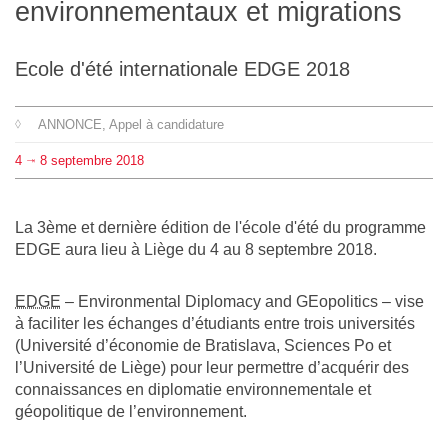
environnementaux et migrations
L'équipe
Ecole d'été internationale EDGE 2018
Le médialab
ANNONCE
, Appel à candidature
FR
|
EN
4
8
septembre
2018
⇥
La 3ème et dernière édition de l'école d'été du programme
EDGE aura lieu à Liège du 4 au 8 septembre 2018.
EDGE
– Environmental Diplomacy and GEopolitics – vise
à faciliter les échanges d’étudiants entre trois universités
(Université d’économie de Bratislava, Sciences Po et
l’Université de Liège) pour leur permettre d’acquérir des
connaissances en diplomatie environnementale et
géopolitique de l’environnement.