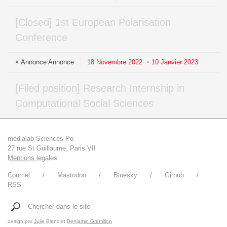
[Closed] 1st European Polarisation
Conference
Annonce
Annonce
18
Novembre
2022
10
Janvier
2023
⇥
[Filed position] Research Internship in
Computational Social Sciences
médialab Sciences Po
27 rue St Guillaume, Paris VII
Mentions legales
Courriel
Mastodon
Bluesky
Github
RSS
Chercher dans le site
design par
Julie Blanc
et
Benjamin Gremillon