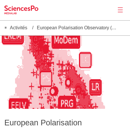
Activités
European Polarisation Observatory (EPO) avec CIVICA Research
Actualités
   ██▓█▓░▓█▓▓█░░▒░░▓█▒ ░░░▒█▓░▓░▓░▓░▓█▓██░ ░░░░▒█████▓▓██▓████████████▓█▒░▒▒░░░░░░░░░░░ ░█████████████████████████████████████████████████▒ ░                                                                      
   ██▓█▓░▓█▓▓█░░▒░░██▒░▓▓▓▓█▓░█░░░▓░▓█▓██░ ░░░░░▒▓▓██▓██▓█████████████▓██▓██░░░░░░░░░░░ ▒████▓▒▓███▓▓▓███████▓▒▒▒▓████████████████████████▒ ░                                                                      
   ██▓█▓░▓████░▓█▓░▒█▒░█████▓░█▒ ▓▓░▓█▓██░░░░░░░░░░▓█▓█▓████▓▓▓██████████▓▓▓░░░░░░░░░░░ ▒████▓ ░███░ ▓█████▓█▒ ░░░░▓██████████████████████▒ ░                                                                      
   ██▓█▓ ▒▓▓▓█░▒██▒░█▒░▓▓▓▓█▓ ▓▓▓▓▓ ▓█▓██░░░░░░░░░░▓█▓█▓███▓███▓███▓██▓█▓▓█▓░░░░░░░░░░░░▒████▓░░▓█▓░░▓██▒▒▓██▒░███▒░▓██▒▒▓██▓▓▓▒▓█▓▒▓█████▒ ░                                                                      
   ██▓█▓░░░░░▓▒▓█▓▓░▓▓░░░░▒█▓░▓███▓░▓█▓██░░░░░░░░░░▓█▓█▓███▓███▓███▓█▓▓█▓▓██▓▓█▓░░▓░░░░░▒████▓░▒▒█░▒░▓█░░▒░▒█▒░█▓█▓ ▓█░░▒░▒█▓ ░▒░░░▒ ▓████▒ ░                                                                      
   ██▓██████████▓▓█████████▓███▓▓▓████▓██░░░░░░░░░░░▒▓█▓███▓███▓███▓████████▓▓▓▒░░█▒░░░░▒████▓░▓░▓░▓░▓▓ ▓█▓ █▒░████░▒▓░▓█▓░▓▓ ▓█▒░██░▒████▒ ░                                                                      
   ██▓█▓▓▓▓▓▓▓▓▓██▓▓▓▓▓▓▓▓▓█▓▓▓█▓█▓▓▓█▓██░░░░░░░░░░░░▓▓▓███▓▓█▓▓███████████▓▒▒▒░░░█▒░░░░▒████▓░█░░▒▓ ▓▒░█▓▓░▓▒░█▓██░▓▒░░░░░▓▓░██▒░██▒▒████▒ ░                                                                      
   ██▓████████████████████████████████▓██░ ░░░░░░░░▒▒▓█▓██████████████████████▓▒░▒█▒░░░░▒████▓░█▒ ▓▓░▓▓░██▓░▓▒░███▓ ▓▒░█▓▓▓█▓░▓█▒░██▒▒████▒ ░                                                                      
 ░ ██▓▓▓▓▓▓▓▓▓▓▓▓▓▓▓▓▓▓▓▓▓▓▓▓▓▓▓▓▓▓▓▓▓▓██ ░░░░░░░░▒▒▒▓▓▓▓█████████▓██████████▓▓████████░▒████▓░█▓▓█▓ ▓▓░▒▓░░█▒░▓▓▒ ▒█▓░▒▓▓▒█▓░▓█▒░██▒░████▒ ░                                                                      
   ░████████████████████████████████████▒ ░░░░░░░░░▓█▓███▓███████▓████████████▒▒▓██▓▒▒▒░▒████▓▒████▓░▓█▓░░░▓█▓░░░░▓███▓░░░▒█▓▒██▓▒██▒▒████▒ ░                                                                      
    ▒██████████████████████████████████▒ ░ ░░░░░░░░▒▒▓▓▓██▓▓██▓▓███████████▓▒█░░▒██▒░░░░▒████████████████▓██████████████▓█████████████████▒ ░                                                                      
Productions
      ░░░░░░░░░░░░░░░░░░░░░░░░░░░░░░░░  ░ ░░░░░░░░▓▒▒▓▓▓█▓██▓▓▓████████████▓▓██████▒░░░░▒█████████████████████████████████████████████████▒ ░                                                                      
                                      ░░ ░░ ░░░░░▒▓▓▓▓▓█▓▓█████▓▓▓████████▓████████▓▓▒░░▒█████████████████████████████████████████████████▒ ░                                                                      
                                        ░░░░░░░░░░░▓▒▓▓▓▓█▓▓▓█▓▓████████████████████▓▒░░░██▓███████████████████████████████████████████▓██░                                                                        
                                         ░░░░░░░░░░█▒▓▓▓▓█▓█▓▓▓█▓███████████████████░░░░░▓████████████████████████████████████████████████                                                                         
                                         ░░░░░░░░░░█▒▓▓▓█▓█▓▓███▓██▓████████████████▒░░░░░▓█████████████████████████████████████████████▓                                                                          
                                         ░░░░░░▒▒▒▒█▓▓▓▓▓█▓██▓▓▓▓██▓▓███▓███████████▒░░░░░░░░░░░░░░░░░    ░                                                                                                        
                                       ░░░░░░░░▓███▓█▓▓▓▓█▓▓████████████████████████▓▒▒░░░░░░░░░░░░░░░░░░░░░░░░░░░░  ░░░                ░                                                                          
                                      ░░░░░░░░░░░░▒█▒▒▓▓▓▓█▓▓████████████▓█████████████▒▓▓░░░░░░░░░░░░░░░░░░░░░░░░░░░░░░░                ░                                                                         
                                      ░░░░░░░░░░░░░█▒▓█▓██▓██▓██▓███▓▓█▓█▓██████████▒▓█▒▓▓░░░░░░░░░░░░░░░░░░░░░░░░░░ ░  ░                  ░░░░░░░░░░░░░░░░                                                        
                                      ░░░░░░░░░░░░▒█▒░░░▓█▓▓▓█▓▓▓███▓▓▓█▓█▓████████▓▒▒█▒█▓░░░░░░░░░░░░░░░░░░░░░░░░░░ ░  ░                ▒██████████████████░                                                      
                                      ░░░░░░░░░░░░░▓▒░░░▓█▓▒▓█▓▓▓██▓██▓█▓▓█▓█████▒▓▓▒▓█▓█▓▒░░░░░░░░░░░░░░░░░░░░░░░░░ ░  ░               ▒██▓▓▓▓▓▓▓▓▓▓▓▓▓▓▓▓██░                                                     
                                      ░░░░░░░░░░░░░░░░░░▓▓▓▓▓█▓▓▓███▓▓█▓▓██▓▒▒▒▓▓▒▓▓█████████▒░░░░░▒▒░░░░░░░░░░░░░░░ ░░ ░               ██▒▒▒▒▒▒▒▒▒▒▒▒▒▒▒▒▒▒█▓ ░                                                   
                                      ░░░░░░░░░░░░░░░░░░▒████▓▓██▓▓█▓▓▓█▓▓▓▓▓▓▒▓▓▒▒▒▒▓█▓█▓▒▒▒░░░░░░▒▒░░░░░░░░░░░░░░░░   ░░              ██▒▒▒▒▒▒▒▒▒▒▒▒▒▒▒▒▒▒██ ░                                                   
                                        ░░░░░░░░░░░░░░░░░▓▓▓▓██▓▓█▓▓█▓▓██▓▓█████████▓▓█▓█▓▓▓▓▒░░░░▒▒▒░░░░░░░░░░░░░░░░░░░░░░░            ██▒▒▒░▒▒▒▒▒▒░░░░░▒▒▒██ ░                                                   
                                    ░░░ ░░░░░░░░░░░░░░░░░░░▒▓██▓▓█▓▓▓███▓▓▓▓▓▓▓█▓▓▒▒▓█████▓▓▓▒░░░░▒▒▒░░░░▒░░░░░░░░░░░░░░░░░░            ██▒▒▒░▒▒▒▒▒░░▒▒▒░▒▒▒██ ░                                                   
                                   ░░ ░ ░░░░░░░░░░░░░░░░░░░▓▓██▓▓█▓█▓█▓▓█▓▒▓█▓▒█▓▒▒▒▒▒▓▒█▓▒▒▒▒░░▒▒▒▒▒▒▒▒▒▒░░░░░░░░░░░░░░░░░░            ██▒▒▒░▒▒▒▒▒ ▒▒▒▒▒▒▒▒██ ░                                                   
                                     ░░ ░░░░░░░░░░░░░░░░░░░▒▓██▓▓█▓█▓█▓▓█▓▒▓█▓▓█▓▓▓▓▒▒▒▒█▓▒▒▒▒░░▒▒▒▒▒▒▒░▒▒░░░░░░░░░░░░░░░░░░░░          ██▒▒▒░▒▒▒▒▒░▒▒▒▒▒▒▒▒██ ░                                                   
                                      ░░░░░░░░░░░░░░░░░░░░░░▒▒▓▓▓█▓▓▓▓███▓▓▓████████▓▒▓▓█▓▒▒▒▒▒▒▒▒▒▒▒▒▒▒▒▒▒▒░░░░░░▒░░░░░░░░░░░░░ ░░░    ██▒▒▒░▒▒▒▒▒░▒▒▒▒▒▒▒▒██ ░                                                   
                                      ░░░░░░░░░░░░░░░░░░░░░░░▒▓▓▓▓▓█▓█▓███▓██▓▓▓█▓▒▓█▓▓▓▓▒▒▒▒▒▒▒▒▒▒▒▒▓▓▒▒▒▒▒▒▒░░░░▒░▒▓░░░░░░░░░░ ░  ░   ██▒▒▒░▒▒▒▒▒ ▒▒▒▒▒▒▒▒██ ░                                                   
                                      ░░░░░░░░░░░░░░░░░░░░░░▒██▓▓▓▓███▓██▓██████▓▒▒▓█▒▓▓▒▒▒▒▒▒▒▒▒░▒▒▒▓▓▒▒▒▒▓▓░░░░░▒░▓█░▒░░░  ░░░ ░  ░   ██▒▒▒░▒▒▒▒▒░░▒▒▒▒▒▒▒██ ░                                                   
                                      ░░░░░░░░░░░░░░░░░░░░░░▒▓▓████▓██▓▓█▓▓██▓▓█▓▓▓██▓█▓▓▓▓▓█▒▒▒▒░▒▒▒▓▓▒▒▒▒█▓▒▒▒░▒▒░▓▓▒█░░░░░░░░ ░  ░   ██▒▒▒░░░░░▒▒░░░░░▒▒▒██ ░                                                   
Activités
                                      ░░░░░░░░░░░░░░░░░░░░░░░▒▓█▓█▓█▓█▓███▓██▓▓████████████▓█▒▒▒▒░▒▒▒▓▓▒▒▒▒█▓▒▒▒▒▒▒▒▓▓▓▓░░ ▓▓ ░░ ░  ░   ██▒▒▒▒▒▒▒▒▒▒▒▒▒▒▒▒▒▒██ ░                                                   
                                      ░░░░░░░░░░░░░░░░░░░░░▒▒▒▓█▓█▓█▓▓▓████████▓▓███████▓▒▒▓█▒▒▒▒▓█████▓▓█▓█▓▒▒▒▒██▓█████░ ▓▓ ░░░ ░░    ██▒▒▒▒▒▒▒▒▒▒▒▒▒▒▒▒▒▒██ ░                                                   
                                       ░░░░░░░░░░░░░░░░░░░▒██▓▓▓███▓█▓██▓█▓██▓▒▓▓████▓██▒▒▒▒▓▒▒▒▒▒▓▓▓▓▓▓████████▓▓▓▓███▓█▓▓▓▓   ░░ ░░░░ ██▒▒▒▒▒▒▒▒▒▒▒▒▒▒▒▒▒▒██ ░                                                   
                               ░░░   ░░ ░░░░░░░░░░░░░░░░░░░▓▓▓▓█▓█▓███▓▓▓▓▓█▓▓▓▓█▓▓█████▓▒▒▒▒▒▒▒▒▒▒▒░▓▓▒▓▓▓█▓▓▓▓▒▒▒▓█▓▓▓▓███▓▒▒▒░░░░░░░ ██▒▒▒▒▒▒▒▒▒▒▒▒▒▒▒▒▒▒█▓ ░                                                   
                             ░░   ░░░ ░░░░░░░░░░░░░░░░░░░░░░▒████████▓▓▓▓▓▓█▓▓██▓█▓██▓▓▓▒▒▒▓▓▒▒▒▒▒▒▒▒▓▓▒▒▓▓█▓░▒▒▒▓▓▒▓▓▒█▓▓▓▓████▒░░░░░░ ▓█▓▒▒▒▒▒▒▒▒▒▒▒▒▒▒▒▓██▒                                                     
                              ░░░░ ░  ░ ░░░░░░░░░░░░░░░░░░░▒▒▒▓█▓█▓▓█▓▓▓▓█▓█▓▓▓▓█▓▓█▓▒▒▒▒▒▒▒▒▒▒▒▒▒▒▒▒▓▓▒▒▓▓▓▓░░░▒▓█░▒█▓█▒▓██▓▒█▓█▓ ░░░░░ ▓██████████████████▓                                                      
                                ░ ░░░░ ░░░░░░░░░░░░░░░░░░░░░░░▒█▓█▒▓▓▓▓▓▓█▓▓▓▓▓▓▓█▓█▓▓▓▓▒▒▒▓▓▒▒▒▒▒▒▒▒▒▒▒░▒▓▓▓░░░▒▓█░░▓▓█▒▒██▓▒█▓█▓░░░░░░░ ░▒▒▒▒▒▒▒▒▒▒▒▒▒▒▒▒░                                                       
                                 ░░░░░░░░░░░░░░░░░░░░░░░░▓▒░░░▒▒▓█▒▒▓▓▓▓▓▓██████▓█████▓▒▒▒▒▓█▒▒▒▒▒▒▒▒▒▒▒░▓▓▓▓░░▒▒▓█▒▒▓█▓▓▓▓▓▓▓▓▓█▓ ░░░░░░░░                                                                        
                                ░░░░░░░░░░░░░░░░░░░░░░░░░█▒░░░▒▒▓█▒▒▓▓▓▓▓▓▓▓▓▓▓▓▓▓▓▓▓▓▓█▓▒▒▓▓▒▒▒▒▒▒▒▒▒▓▓▓▓▓▓█▒▓████████▓▓▓▓▓▓▓▓▓█▓▒▒▒░░░░░░░░░░░░░░░░░░░░░░                                                        
                                ░░░░░░░░░░░░░░░░░░░░░░░░░█▒░░░▓▓▒▒▒▒▓▓▓█████████████████▒▒▒▓▓▒▒▒▒▒▒▒▓▓▓▓████████▓▓█▓▓██▓▓▓▓▓▓▓▓▓▓████░░░░░░░░░░░░                                                                  
                                ░░░░░░░░░░░░░░░░░░░░░░▒▒▒█▓▒▒▒▓▓▒▒▒▒▓████████████████████▒▒▒▒▒▒▒▒▒▒▒▓▓▒▓▓▓▓▓█▓▓▓▓▓█▓▓▓▓▓▓▓▓▓▓▓▓▓▓▓▓█▓░░░░░░░░░░░░                                                                  
                                ░░░░░░░░░░░░░░░░░░░░░▓███▓███▓▓▓▒▒▒▒▓██▒▒▒▒▒▒▒▒▒▒▒▒▒▒▒▒▒██▒▓▓▒▒▒▒▒▒▒▒▒▒▓░▓▓▓▓░░░▒██▒▓▓█▓▓▓▓▓▓▓▓▓▓▓▓▓▒░░░░░░░░░░░░                                                                  
                                ░░░░░░░░░░░░░░░░░░░░░░░░▒█▓░░░▓▓▒▒▒▒██▒▒▒▒▒▒▒▒▒▒▒▒▒▒▒▒▒▒▓█▒▓▓▒▒▒▒▒▒▒▓▓▒▓░▓▓▓▓░░░▒██▓▓▓▓▓▓▓▓▓▓▓▓▓▓█▓█▒░░░░░░░░░░░░░                                                                 
                                 ░░░░░░░░░░░░░░░░░░░░░░░░▓▓▓▓▓▓▓▓▓▓▒▓█▒▒▒▒▒▒▒▒▒▒▒▒░░▒▒▒▒▓█▒▓▒▒▒▒▒▒▒▒▓█▓██▓▓▓█▓▓▓▓▓▓▓▓▓▓▓▓▓▓▓▓▓▓▓▓▓█▓█▓░░▓▓░░░░░░░░░░  ░░░                                                          
                               ░░ ░░░░░░░░░░░░░░░░░░░░░░░█▓▒▒▒▓▓▒▓▓▒▓█▒▒▒░ ░░░▒▒░░░░░▒▒▒▓█▒▒▒▒▒▒▒▒▒▓▓████▓▓▓▒▒▒▓▓█▓▓▓▓▓▓▓▓▓▓▓▓▓▓▓▓▓▓█▓▓▓█▓░░░░░░░░░░░░░░░░                                                         
                              ░░░░░░░░░░░░░░░░░░░░░░░░░░░▓▒░░░▓▓░▒▒▒▓█▒▒▒░░▒▒░░▒ ▒▒▒▒▒▒▒▓█▒▒▒▒▒▒▒▒▒▒█▓▓▓▒▒▒▒▒▒▒▒▒▓▓▓███▓▓▓▓▓▓▓▓▓▓▓▓▓▓▓█▓█▓ ░░░░░░░░░░░░░░░                                                         
                             ░░ ░ ░░░░░░░░░░░░░░░░░░░░░░░░░░░░▓▓░▒▒▒▓█▒▒▒░░▒▒░░▒ ▒▒▒▒▒▒▒▓█▒▒▒▒▒▒▒▒▒▒▒▒▒▓▒▒▒▒▒▓▓▒▓▓█▓▓▓▓▓▓▓▓▓▓▓▓▓▓▓▓▓▓█▓▓█▓▒▒▒▓░░░░░░░░░░░░░                                                        
                            ░░░░ ░░░░░░░░░░░░░░░░░░░░░░░░░░░░░▓▓░░▒▒▓█▒▒▒░░░░ ░▒░ ░░▒▒▒▒▓█▒▒▒▒▒▒▒▒▒▒▒▒▓▓▒▒▒▒▒▒▒▒▓▓▓▓████▓█▓▓▓▓▓▓▓▓▓▓▓▓▓▓▓████▓░░░░░░░░░░░░░░░                ░                                     
                          ░░░░░░░░░░░░░░░░░░░░░░░░░░░░░░░░░░░░▒▒░░░░▓█▒▒▒░ ░░░▒▒▒▒░░ ▒▒▒▓█▒▒▒▒▒▒▒▒▒▒▒▒▓▓▓█▒▒▒▒▒▒▒▒███████▓▓▓▓▓▓▓▓▓▓▓▓▓▓▓▓▓▓▓▓▒░░░░░░░░░░░░░ ░                                                      
                          ░░░░░░░░░░░░░░░░░░░░░░░░░░░░░░░░░░░░░░░░░▒▓█▒▒▒░░▒▒▒▒▒▒▒▒▒░░▒▒▓█▒▒▒▒▒▒▒▒▒▒▒▒▒▒▓█▒▒▒▒▒▒▒█████████▓▓█▓▓▓▓▓▓▓▓▓▓▓█▓▓▓▒▒▒▓░░░░░░░░░░░▒█████████████████▒                                     
Outils
                          ░░░░░░░░░░░░░░░░░░░░░░░░░░░░░░░░░░░░░░░░░▒▓█▒▒▒░░▒▒▒▒▒░▒▒░ ░▒▒▓█▓▒▒▒▒▒▒▒▒▒▒▒▒▒▓▓▒▒▓▒▒▒▓██▓▒▒▒▓███▓▓▓▓▓▓▓▓▓▓▓▓▓▓▓▓▓▒▒▓█▓▒░░░░░░░ ▓███████████████████▓                                    
                          ░░░░░░░░░░░░░░░░░░░░░░░░░░░░░░░░░░░░▒▒░░░▒▓█▒▒▒░░▒▒▒▒▒░░░░░▒▒▒▓█▓▒▒▒▒▒▒▒▒▒▒▒▒▒▒▓▒▒▒▒▒▒███▒▒▒▒▒███▓██▓▓▓▓▓▓▓▓▓▓▓▓▓▓▓▒▓▓▒░░░░░░░░░██▓▓▓▓▓▓▓▓▓▓▓▓▓▓▓▓▓██░                                   
                          ░░░░░░░░░░░░░░░░░░░░░░░░░░░░░░░░░░░░▒▒░░░▒▓█▒▒▒▒▒▒▒▒▒▒▒▒▒▒▒▒▒▒▓█▒▒▒▒▒▒▒▒▒▒▒▒▓▒▓▓▓▓▒▒▒▒██▓▒▒▒▒▒▓██▓██▓▓▓▓▓▓▓▓▓▓▓▓▓▓▓▓▓█▒░░░░░░░░░██▓███████████████▓██▒                                   
                          ░░░░░░░░░░░░░░░░░░░░░░░░░░░▒█░░░░░░░░▒░░░░▓█▒▒▒▒▒▒▒▒▒▒▒▒▒▒▒▒▒▒▓█▒▒▓▒▒▒▒▒▒▒▒▒▓▒▓█▓▒▒▒▒▒██▓▒▒▒▒▒▓██▓▓▓▓▓▓▓▓▓▓▓▓▓▓▓▓▓▓▓▓▓▓▓▓▓░░░░░▒██▓█▓▒▓▓▓█▓▒▒▒▒▓█▓▓██▒ ░                                 
                            ░░░░░░░░░░░░░░░░░░░░░░░░░▒█░░░░░░░▒▒▒▒▒░▓█▒▒▒▒▒▒▒▒▒▒▒▒▒▒▒▒▒▒▓█▒▒▓█▓▒▒▒▒▒▒▒▒▒▒▓▒▒▒▒▒▒███▒▒▒▒▒███▓█▓▓▓▓▓▓▓██████▓▓▓▓▓▓█▓▓▒░░░░░▒██▓█▒░▓▓▓█▓ ░▒░░▓█▓██▒                                   
                             ░░░░░░░░░░░░░░░░░░░░░░░░▒█░░░░▒▒▒▒▒▒▒▒▒▒█▓▒▒▒▒▒▒▒▒▒▒▒▒▒▒▒▒▒██▒▒▓▓▓▒▒▒▒▒▒▒▒▒▒▓▓▒▒▒▒▒▓███▓▒▓███▓▓█▓▓▓▓▓▓█▓▓▓▓▓▓██▓▓▓▓█▓▓▒░░░░░▒██▓█▓░▓▓▓█▓░▓█▓ ▓█▓██▒                                   
                             ░░░░░░░░░░░░░░░░░░░░░▒▒▒▓█▒▒▒▒░░░░▒░▒▒▒░███▓▓▓▓▓▓▓▓▓▓▓▓▓▓▓██▓▒▓▓▒▒▒▒▒▒▒▒▒▒▒▒▒▒▒▒▒▒▒▒█████████▓▓▓▓▓▓▓▓█▓██████▓▓▓▓▓▓▓██▓░░░░░▒██▓█▓░▓▓▓█▓░▓█▓ ▓█▓██▒                                   
                             ░░░░░░░░░░░░░░░░░░░░░████▓██▓▓░░░░▒░▓▓▓▓███████████████████▓▒▒▓▓▓██▓▒▒▒▒▒▒▒▒▒▒▒▒▒▒▒▒▓▓██████▓▓▓▓▓▓▓▓█▓████████▓█▓▓▓▓▓▓██░░░░▒██▓█▓░▓▓▓█▓░░░ ▒█▓▓██▒                                   
                           ░░░░░░░░░░░░░░░░░░░░░░░░░░▒█░░▒░░░░░▒░▓█████▓▒▒▓▒▒▒▒▒▒▒▒▒▒▒▒▒██████████▓▒▒▒▒▒▒▒▒▒▒▒▒▒▒▓▓▒▓█▓▓▓▓▓▓▓▓▓▓█▓██████████▓▓▓▓▓▓█▓▒░░░░▒██▓█▓░▓▓▓█▓░▒▓░▒█▓▓██▒                                   
                          ░░░░░░░░░░░░░░░░░░░░░░░░░░░▒█░░▒░░░░░▒░░▒▒▒██▓▒▒▓▒▒▓▒▒▒▒▒▒▒▒▒████████████▓▒▒▒▒▒▒▒▒▒▒▒▒▒▓▓▒▓▓▒▓▓▓▒▒▒▓▓▒▓▓███▓▓▓▓████▓▓▓▓▓█▓▒░░░░▒██▓█▓░████▓░▓█▓ ▓█▓██▒                                   
                          ░░░░░░░░░░░░░░░░░░░░░░░░░░░▒█░░▒░░░░░░░░▒▒▒██▒▒▒▓▒▒▓▓▒▒▒▓▒▒▒███▒▒▒▓███████▒▒▒▒▒▒▒▒▒▒▒▒▒▒▒▒▒▒▒▓▓▓▒▒▒▒▒▒▒▓██▓▓███▓███▓▓▓▓▓▓██░░░░▒██▓█▒ ▒▒▒▒▓ ▓██▒░█▓██▒                                   
                          ░░░░░░░░░░░░░░░░░░░░░░░░░░░░▒▒▒▒▒▒▒▒░░░░▒▒▒██▒▒▒▓▒▒▒▒▒▒▒▒▒▒▓██▒▒▒▒▒▓██████▓▒▒▒▒▒▒▒▒▒▒▒▒▒▒▒▒▒▒▓▓▓▒▒▒▒▓▓▓███▓█▓▓█▓███▓██▓▓▓▓▓▓▓░░▒██▓█▓▒▒▒▒▒▓▒▓██▓▒▓▓██▒                                   
                          ░░░░░░░░░░░░░░░░░░░░░░░░░░░░▒▒▒▒▒▒▒▒░▒▒▒▒▒▒▓▓▒▒▒▒▒▒▒▒▒▒▒▒▒▒▓██▒▒▒▒▒▒██████▓▒▒▒▒▒▒▒▒▒▒▒▒▒▒▒▒▒▒▒▒▒▒▒▒▒▓▓▓▓███▓██▓▓████████▓▓▓▓▓░░▒██▓▓██████▓██▓▓███▓██▒                                   
                          ░░░░░░░░░░░░░░░░░░░░░░░░░░░░░░░▒░░░░░▒▒▒▒▒▒▒▒▒▒▒▒▒▒▒▒▒▒▒▒▒▒▓█▓▒▒▒▒▒▒██████▓▒▒▒▒▒▒▒▒▒▒▒▒▒▒▒▒▒▒▒▒▒▒▒▒▒▓▓▒▒███▓▓▓▓███▓██▓██▓▓▒░▒▒░▒██▓█▓▓▓▓▓▓▓▓▓▓▓▓▓▓▓██▒ ░                                 
                          ░░░░░░░░░░░░░░░░░░░░░░░░░░▒▓░░░▒░░░░░░░░▒▒░▒▒▒▒▒▒▒▒▒▒▒▒▒▒▒▒▓██▒▒▒▒▒▓██████▒▒▒▒▒▒▒▒▒▒▒▒▒▒▒▒▒▒▒▒▒▒▒▒▒▒▓▓▒▒▓█████████▓▓▓▓██▓▓█▒▓▓░▒██▓███████████████▓██▒                                   
                          ░ ░░░░░░░░░░░░░░░░░░░░░░░░▓▓░░░▒░░░░░░░░▒▒░░▓█▒▒▒▒▒▒▒▒▒▓▓▒▓▒███▒▒▒▓███████▒▒▒▒▒▒▒▒▒▒▒▒▒▒▒▒▒▒▒▒▒▒▓▓▓▓▓▓██▓██████████▓█████▓▓▓█▓░░██▓▓▓▓▓▓▓▓▓▓▓▓▓▓▓▓▓██░                                   
                        ░░░ ░░░░░░░░░░░░░░░░░░░░░░░░▓▓░░░░░░░░░░░░▒▒░░██▒▒▒▒▒▓▓▓▒▓▓▒▓▒▓████████████▒▒▒▒▒▒▒▒▒▒▒▒▒▒▒▒▒▒▒▒▒▒▒▓██████▓█▓▓████▓▓███████████▓▓░░▒███████████████████▒ ░                                  
                        ░ ░ ░░░░░░░░░░░░░░░░░░░░░░░░▓▓░░░░░░░░░░░░▒▒░░▓▓▒▒▒▒▒▒▒▒▒▒▒▒▒▒▒▓█████████▓▓▒▒▒▒▒▒▒▒▒▒▒▓▓▒▒▒▒▒▒▒▒▒▒▒▒▒▒▓▓▒▒▓▓▓▓▓▓▓▓▓▓█▓▓██████▓▓▓▓▓▓▒▓███▓▓▓▓▓▓▓▓▓▓▓▓▓░ ░                                   
                  ░░░░░░░░░░░░░░░░░░░░░░░░░░░░░░▒█▓▓███▓█▒░░░░░░░░░▒▒▒▒▒▒▒▒▒▒▒▒▒▒▒▓▓▓▓▒▒▒▒▓▓▒▒▒▓▒▒▓▒▒▒▓█████████████████████████▓▒▒▓▓▒▓██▓▓▓▓▓▓▓██▓▓▓▓▓█▓▓█▒░░░░░░░░░░░░      ░                                    
                ░                ░░░░░░░░░░░░░░░░▒▒▒▓▓▒▒▓▒░░░░░░░░▒███▒███▒▒▒▒▒▒▒▓▓▓▓▓▒▓▓▒▒▓▓▒▒▒▒▒▒▒▒█████████████████████████████▒▓▓▒▓█▓▓▓▓▓█▓███▓▓▓▓▓▓▓▓▓▒▒░░▒▒▒░░░░░░░░░░░░░                                    
Séminaire
                 ░░░▒▒▒▒▒▒▒▒▒▒▒▒▒▒▒▒▒▒▒▒▒▒▒▒▒▒░░░░░░▓▓░░░░░░░░░░░░▒▓▓▓▒█▓▓▒▒▒▒▒▒▒▓▓█▓▓▒▓▓▒▒▓▒▒▒▒▒▒▒▒▓█████████████████████████████▓▒▓▒▓█▓█▓▓▓▓▓▓██▓▓▓▓▓▓▓█▓▒▒░░░░░░░░░░░░░░░░░░                                    
              ░ ▓███████████████████████████████░░▒░▓▓░░░░░░░░░░░░░░░░▒▓▒▒▒▒▒▒▒▒▒▓▓▓▓▓▒▓▓▒▒▓▒▓▓▒▒▒▒▒███████████████████████████████▒▒▒▓▓▓▓▓▓▓▓▓▓█▓▓▓▓▓▓▓▓█▓▒▒▒▒░░░░░░░░░░░░░░░░                                    
             ░ ▒████████████████████████████████▓▒█░▒▓░░░░░░░░░░░░▒▒▒▒▒▒▒▒▒▒▒▒▒▒▒▒▒▒▓▓██▒▒▒▒▓▓█▓▒▒▒▒█████▓▓▓▓██▓▓▓▓▓█████▓▒▒▓██████▒▒▒▒▒▒▓▓▓▓▓▓▓▓▓▓▓▓▓▓▓▓▓▓███▓░░░░░░░░░░░░░░░░                                    
             ░ ██████████████████████████████████▓█░░░░░░░░░░░░░░░▒▒▒▒▒▒▒▒▒▒▒▒▒▒▒▓▓▓▓▓██▓▒█▒▓▓▓▓▒▒▒▒█████░░░░░█▓ ░░░▒██▓░░░░░▒█████▒▒▒▒▓▓▓▓▓▓▓▓▓▓▓▓▓▓▓▓▓▓▓▓▓▓▒▒░░░░░░░░░░░░░░░░                                    
               ██████████████████████████████████▓█░░░░░░░░░░░░░░░░░▒▒▒▒▒▒▒▒▒▒▒▒▒▓▓█▓▒▓▓▒▒▓▒▒▓▒▒▒▒▒▒█████░▒█▓░▒▓░██▒░██░░███▓▓█████▓▒▒▒▓▓▓▓▓▓▓▓▓▓▓▓▓▓▓▓▓▓█▓▓▓░░░░░░░░░░░░░░░░░░                                    
               █████░░░░░██░░░░░█▓░███░████▓░██████▓▓▓▒░░░░░░░░░░░░░░▒▒▒▒▒▒▒▒▒▒▒▒▓▓▓▒▒▒▒▒▒▒▒▒▒▒▒▒▒▒▒█████░▒██░▒▓░██▓ █▓ ▓██████████▓▓▓▓██▓▓▓▓▓▓▓▓▓▓▓▓▓▓▓▓█▓▓▓▒▒░░░▒▒░░░░░░░░░░░░░                                  
               █████░▓█████░█████▓░███░▒███░▒█████████▓░░░░░░░░░░░░▒▓▒▒▒▒▒▒▒▒▒▒▒▒▒▓▓▒▒▓▓▒▒▒▒▒▒▒▒▒▒▒▒█████░░▓▒ ▓▓ ▒▒░▒█▓░▓█▓▒▒▒█████▓▓▓▓▓▓▓▓▓▓▓▓▓▓▓▓▓▓▓▓▓▓█▓▓▓▒▒▒▒▒▒▒▓▒░░░░░░░░░░░░                                 
               █████░▓█████░█████▓░███▓░███░█████▓█░░░░░░░░░░░░░░░░▓█▓▓█▒▒▓▒▒▒▒▒▒▒▒▓▒▒▓▓▒▒▓▒▓█▓▓▓▒▒▒█████░░▒▒▓█▓░▒▒░▓█▓░▓█▓▒░░█████▓▒▓▓▓▓█▓▓▓▓▓▓▓▓▓▓▓▓▓▓███▓▓▓▓█▓▒▒▒▓▓░░░░░░░░░░░░                                 
               █████░░░░░██░░░░▒█▓░████░▓█▒░█████▓█░░░░░░░░░░░░░░░░░░░▒█▒▒▓▒▒▒▒▒▒▒▒▒▒▒▒▒▒▒▓▒▓█▓█▓▒▒▓█████░▒████▓░██▒░██░▒███▓░█████▓▓█▓███▓█▓▓▓▓▓▓▓▓▓▓▓▓▓▓▓▓██▓▓▒▒▒▒▓▓░░░░░░░░░░░░                                 
               █████░▓█▓▓██░▓▓▓▓█▓░████▒░█░▓█████▓█░░░░░░░░░░░░░░░░░░░▒█▒▒▒▒▒▒▒▒▒▒▒▒▒▒▓▓▓▒▓▒▓█▓█▓▒▒▓█████░▒████▓ ▓██░▒█▒ ▓▓▓▒░█████▓█▓▓▓▓▓▓▓▓█▓▓▓██▓▓▓▓█▓▒▒▓██▓▒▒▒▒▒▓▓▒▒░░░░░░░░░░░░                               
               █████░██████░█████▓░█████░▓░██████▒▒░░░░░░░░░░░░░░░░░░░▒█▒▒█▓▒▒▒▒▒▒▒▒▒▒▓███▓▒▓▓▓▓▓▓▓▓█████▒▓████▓░███▓░██▒░░░░▓█████▓▓▒▒▒▒▓▓▒▓▓▓▓▓▓▓▓▓▓▓█▓▓▓▓██▓▒▓████████▒░░░░░░░░░░░                              
               █████░▓█████ █████▓░█████░ ▒██████░░░░░░░░░░░░░░░░░░░▒░▓█▓▓█▓▒▒▒▒▒▒▒▒▒▒▓█████▓▒▒▓▓▓▓▓██████████████████████▓████████▓▓▓▓▓▒▓▓▓▓▓▓██▓▓█▓▓▓▓▓██▓▓█▓▓▓▓▓▒▓▓▒▓▒░░░░░░░░░░░░                              
               █████░░░░░██░░░░░██░░░░▒█▓ ▓██████▒░░░░░▒▓██▒▒▒░░▓▓░░▒░████▓█▓▒▒▒▒▒▒▒▒▒▓███▓▓▓▒▒▓▒▒▒▒███████████████████████████████▓▓▓▓▓▒▓▓▓▓▓▓▓▓██▓▓▓▓▓▓▓▓▓▓▓███▓▒▒▓▓▒▒▒░░░░░░░░░░░░                              
Recrutement
European Polarisation