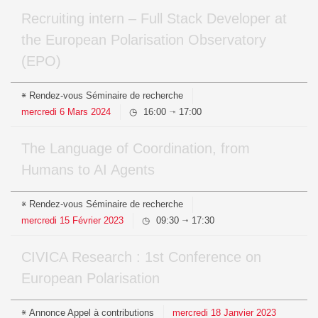
Recruiting intern – Full Stack Developer at
the European Polarisation Observatory
(EPO)
Rendez-vous
Séminaire de recherche
mercredi
6
Mars
2024
16:00
17:00
⇥
The Language of Coordination, from
Humans to AI Agents
Rendez-vous
Séminaire de recherche
mercredi
15
Février
2023
09:30
17:30
⇥
CIVICA Research : 1st Conference on
European Polarisation
Annonce
Appel à contributions
mercredi
18
Janvier
2023