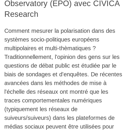
Observatory (EPO) avec CIVICA
L'équipe
Research
Le médialab
Comment mesurer la polarisation dans des
systèmes socio-politiques européens
FR
|
EN
multipolaires et multi-thèmatiques ?
Traditionnellement, l'opinion des gens sur les
questions de débat public est étudiée par le
biais de sondages et d'enquêtes. De récentes
avancées dans les méthodes de mise à
l'échelle des réseaux ont montré que les
traces comportementales numériques
(typiquement les réseaux de
suiveurs/suiveurs) dans les plateformes de
médias sociaux peuvent être utilisées pour