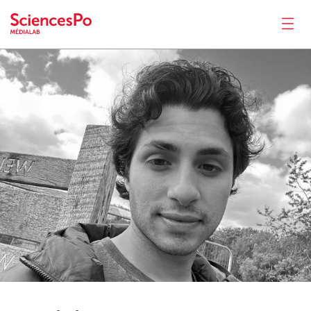
Daniel
Dager
Actualités
Productions
Activités
Outils
Séminaire
Recrutement