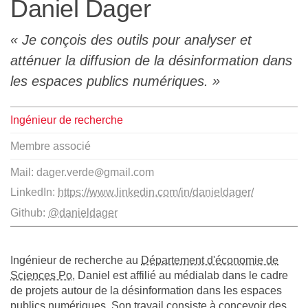
Daniel Dager
L'équipe
Je conçois des outils pour analyser et
Le médialab
atténuer la diffusion de la désinformation dans
les espaces publics numériques.
FR
|
EN
Ingénieur de recherche
Membre associé
Mail: dager.verde●gmail.com
LinkedIn:
https://www.linkedin.com/in/danieldager/
Github:
@danieldager
Ingénieur de recherche au
Département d'économie de
Sciences Po
, Daniel est affilié au médialab dans le cadre
de projets autour de la désinformation dans les espaces
publics numériques. Son travail consiste à concevoir des