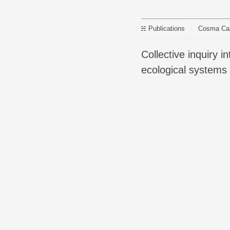
Publications
Cosma Cazé
Collective inquiry into situated food extraction and production issues in marine and coastal social-
ecological systems