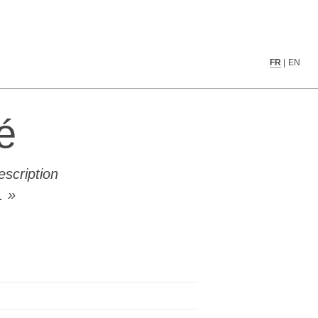
FR
|
EN
é
scription
.