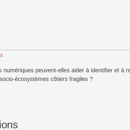
s
BS
socio-écosystèmes côtiers fragiles ?
ions