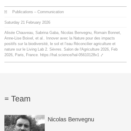
Team
Publications – Communication
Saturday
21
February
2026
The médialab
Alisée Chauveau, Sabrina Gaba, Nicolas Benvegnu, Romain Bonnet,
Anne-Lise Boixel, et al.. Innover avec la Nature pour des impacts
positifs sur la biodiversité, le sol et l’eau Réconcilier agriculture et
FR
|
EN
nature sur le Living Lab 2. Sèvres. Salon de l'Agriculture 2026, Feb
2026, Paris, France. https://hal.science/hal-05610128v1
⤤
Team
Nicolas
Benvegnu