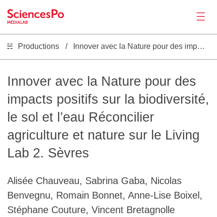
Productions
Innover avec la Nature pour des impacts positifs sur la biodiversité, le sol et l’eau Réconcilier agriculture et nature sur le Living Lab 2. Sèvres
News
Productions
Innover avec la Nature pour des
impacts positifs sur la biodiversité,
Activities
le sol et l’eau Réconcilier
agriculture et nature sur le Living
Tools
Lab 2. Sèvres
Seminar
Alisée Chauveau, Sabrina Gaba, Nicolas
Benvegnu, Romain Bonnet, Anne-Lise Boixel,
Jobs
Stéphane Couture, Vincent Bretagnolle