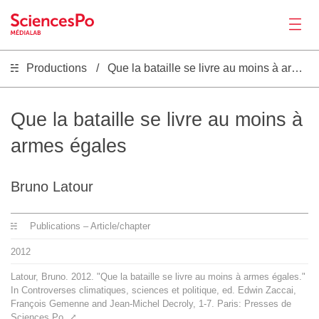
Productions
Que la bataille se livre au moins à armes égales
News
Productions
Que la bataille se livre au moins à
armes égales
Activities
Bruno Latour
Tools
Publications – Article/chapter
Seminar
2012
Latour, Bruno. 2012. "Que la bataille se livre au moins à armes égales."
Jobs
In Controverses climatiques, sciences et politique, ed. Edwin Zaccai,
François Gemenne and Jean-Michel Decroly, 1-7. Paris: Presses de
Sciences Po.
⤤