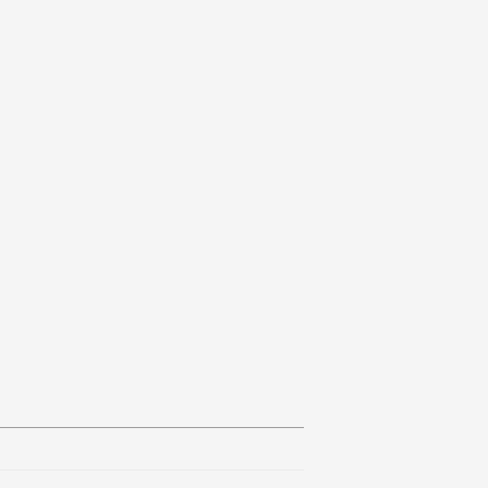
█████▓▓███▓███▓▓▓██████████████████
██▓███▓███▓███▓▓▓██████████████████
██████▓███▓████▓▓██████████████████
██████▓█████████▓▓█████████████████
█████▓███████████▓█████████████████
█████▓███████████▓█████████████████
█████▓█████▓███████████████████████
█████▓██████▓▓██▓██████████████████
██▓██▓██████▓▓█████████████████████
██▓██▓██████▓▓███▓█████████████████
█████▓███████▓███▓█████████████████
█████▓███████████▓▓████████████████
█████▓████████████▓████████████████
███▓▓█████████████▓████████████████
████▓█████████▓███▓████████████████
████▓████████▓████▓█████▓█████████▓
▓██▓▓████████▓██▓█▓█████████████▓▓▒
▓▓█▓████▓█████████▓████████████▓▒▓▒
▓██████▓▓████████▓███████████▓▒▓▓▓▒
▓▓██▓██▓██▓██████▓██████████▓▒▒▒▓▓▓
▓▓██▓██▓██▓██████▓█████████▒▒▒▒▒▓▓▓
████▓██▓██▓██████▓███████▓▒▒▒▒▒▓▓▓▓