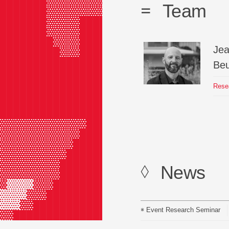
███████▓▓▓▓▓▓▓▓▓▓▓▓██▓████▓▓▓▓▓███
Team
███████▓▓▓▓▓▓▓▓▓▓▓████████▓▓▓▓▓███
███████▓▓▓▓▓████▓███████████▓▓▓███
███████▓▓▓▓▓██████████████████████
████████▓▓▓▓██████████████████████
Je
█████████▓▓▓██████████████████████
██████████████████████████████████
Beu
██████████████████████████████████
██████████████████████████████████
Rese
██████████████████████████████████
██████████████████████████████████
██████████████████████████████████
▓▓▓▓▓▓▓▓▓▓▓▓▓█████████████████████
▓▓▓▓▓▓▓▓▓▓▓▓██████████████████████
▓▓▓▓▓▓▓▓▓▓▓███████████████████████
▓▓▓▓▓▓▓▓▓▓████████████████████████
▓▓▓▓▓▓▓▓▓█████████████████████████
News
▓▓▓▓▓▓▓▓▓█████████████████████████
▓▒▒▒▒▓▓▓██████████████████████████
▒▒▒▒▓▓▓███████████████████████████
▒▒▒▓▓█████████████████████████████
Event
Research Seminar
▓▓████████████████████████████████