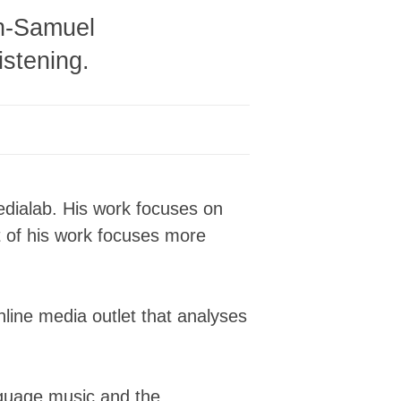
███████████▓▒▒▒▒▓▓▓▓▓▓▓████▓▓▓▓████
an-Samuel
███████████▓▓▒▒▒▓▓▓▓▒▓▓██▓▓▓▓▓█████
███████████▓▓▒▒▒▒▓█▓▒▒▓██▓▓▒▒▓██▓▓▓
istening.
███████████▓▓▒▒▒▒▒▓██████▓▒▒▒███▓▓▓
███████████▓▓▒▒▒▒▒▓▓████▓▒▒▒▒███▓▓▓
███████████▓▓▒▒▒▒▒▒▓▓▓▓▓▒▒▒▒▒██████
███████████▓▓▒▒▒▒▒▒▒▒▒▒▒▒▒▒▒▒▓████▓
███████████▓▓▒▒▒▒▒▒▒▒▒▒▒▒▒▒▒▒▒▓▓▓▓▓
███████████▓▓▒▒▒▒▒▒▒▒▒▒▒▒▒▒▒▒▒▓▒▒▒▓
██████████▓▓▓▓▒▒▒▒▒▒▒▓▓▓▒▒▒▒▒▒▓▒▒▒▓
██████████▓▓▓▓▒▒▒▒▒▓▓█▓▓▒▒▒▒▒▒▓▓▒▒▓
edialab. His work focuses on
█████████▓▓▓▓▒▒▓▓▓▓▓█▓▒▒▓▓▓▓▓▓██▓▓▓
█████████▓▓▓▓▒▓▓▓▓█▓▓▒▒▒▒▓▓▓▓███▓▓█
rt of his work focuses more
█████████▓▓▓▒▒▓▓▒▓▓▓▒▒▒▒▒▒▓██▓▓████
█████████▓▓▓▓▒▓▒▒▓▓██▓▓▓▓▓▓▓▓▓▓████
█████████▓▓▓▓▓▓▓▒▓▓██▓▓▓████████▓██
█████████▓▓▓▓▓▓▓▓▓▒▒▓▓▓▒▒▒▓▓███▓██▓
nline media outlet that analyses
███████████▓▓▓▓▓▓▓▓▒▒▒▒▓▓▓▒▓██▓▓██▓
██████▓████▓▓▓▓▓▓▓▓▒▒▓▓▓▓▓▓▓█▓█████
███████▓█████▓▓▓▓▒▒▒▓▓▓███▓██▓█████
██████▓███████▓▓▓▒▒▒▒▓▓▓████▓█████▓
███████▓████████▓▓▒▒▒▒▓▓▓▓▓▓██████▓
nguage music and the