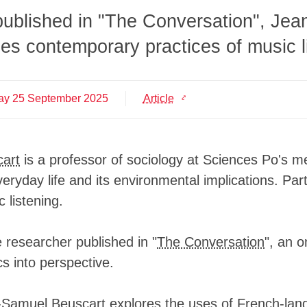
██▓▓▓▓███████████████▓▓████▓▓▓▓███
e published in "The Conversation", Je
██████████▓▓▓▓▓██████████▓██▓▓▓███
██████████▓▓▓▓▓▓████████▓▓██▓▓▓███
es contemporary practices of music l
███████████▓▓▓▓▓████████████▓▓▓███
█████████████▓▓██▓██████████▓▓▓███
█████████████▓██████████████▓█▓███
███████████████▓███████████▓▓█████
ay
25
September
2025
Article
██████████████████████████▓▓▓▓████
███▓▓████████████████████▓▓▓█▓████
██▓▓▓▓███████████████████████▓████
██▓██████████████████████████▓████
art
is a professor of sociology at Sciences Po's m
██▓█████████████████████████▓▓████
▓███████████████████████████▓█████
everyday life and its environmental implications. Pa
▓▓██████████████████████████▓█████
c listening.
▓▓▓▓██████████████████████████████
▓▓▓▓██████████████████████████████
▓▓▓█████████████████████▓███▓▓████
 researcher published in "
The Conversation
", an o
████████████████████████▓█▓▓▓▓████
██████████████████████████▓▓▓▓████
s into perspective.
█▓▓█████▓▓███▓████████████████████
████████▓▓███▓████████████▓▓▓████▓
████████▓▓███▓██████████▓▓▓▓▓█████
an-Samuel Beuscart explores the uses of French-la