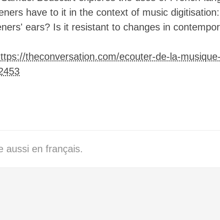
█████████████▓█████████▓▓▓▓▓▓█████
eners have to it in the context of music digitisation
████████▓▓███▓████████▓▓▓▓▓▓██████
███████▓▓▓██▓▓████████▓▓▓▓▓▓▓█████
teners' ears? Is it resistant to changes in contempor
███████▓▓▓▓█▓▓████████▓▓▓▓▓▓▓█████
█████████▓▓████████████▓▓▓▓▓▓▓████
▓▓███████▓▓██████████████▓▓▓▓▓████
ttps://theconversation.com/ecouter-de-la-musique
▓▓▓▓█████████████████████▓▓▓▓▓████
62453
▓█████████████████████████▓▓██████
██████████████████████████████████
██████████████████████████████████
██████████████████████████████████
██████████████████████████████████
██████████████████████████████████
██████████████████████████████████
█▓████████████████████████████████
 aussi en français.
▓▓▓▓▓█▓▓██████████████████████████
▓▓▓▓▓▓▓▓██████████████████████████
▓▓▓▓▓▓▓▓██████████████████████████
▓▓▓▓▓▓▓▓███████▓██████████████████
▓▓▓▓▓▓▓▓▓█████████████████████████
▓▓▓▓▓▓▓▓▓█████████████████████████
▓▓▓▓▓▓▓▓██████████████████████████