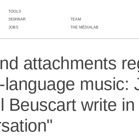
TOOLS
attachments regarding French-language music: Jean-Samuel Beuscart wri
SEMINAR
TEAM
▒▒▓▓▓▓▓▓▓▓▓▓▓▓▓▓▓▓▓▓▓▓▓▓▓▓▓▓▓▓▒▒▒▓
JOBS
THE MÉDIALAB
▒▒▓▓▓▒▒▒▒▒▒▓▓▓▓▓▓▓▓▓▓▓▓▓▓▓▓▓▓▓▓▒▒▓
▒▒▓▓▒▒▒▒▒▓▓▓▓▓▓█▓▓▓▓▓▓▓▓▓▓▓▓▓▓▒▒▒▒
▒▒▒▒▒▒▒▒▒▓▓▓▓▓▓▓▓▓▒▓▓▓▓▓▓▓▓▓▒▒▒▒▒▒
▒▒▒▒▒▒▒▒▒▒▓▓█▓▓▓▓▓▓▓▓▓▓▓▓▓▒▒▒▒▓▓▒▓
nd attachments re
▒▒▒▒▒▒▒▒▒▒▒▓▓██▓▓▓▓▓▓▓▓▓▓▓▒▒▒▒▓▓▓▒
▒▒▒▒▒▒▒▒▒▒▒▓▓▓█▓▓██▓▓▓▓▓▓▓▒▒▒▓▓▓▒▓
▒▒▒▒▒▒▒▒▒▒▓▓▓▓▓▓▓██▓▓▓▓▓▓▓▓▒▒▓▓▓▒█
▓▒▒▒▒▒▒▒▒▒▓▓▓▓▓████▓▓▓▓▓▓▓▓▓▓▓▓▓▓█
-language music: 
▓▒▒▒▒▒▓▓▓▓▓▓▓▓████▓▓▓▓▓▓▓▓▓▓▓▓▓▓▓█
▓▒▒▒▒▓▓▓▓▓▓▓▓▓███▓▓▓▓▓▓▓▓▓▓▓▓▓▓▓██
▒▒▒▒▓▓▓▓▓▓▓▓▓▓▓█▓▓▓▓▓▓▓▓▓▓▓▓▓▓▓▓██
 Beuscart write in
▓▒▒▓▓▓▓▓▓▓▓▓▓▓▓▓▓▓▓▓██▓▓▓▓▓▓▓▓▓▓██
▓▓▓▓▓▓████▓▓▓▓▓▓▓▓▓▓██▓▓█▓▓▓▓▓▓▓██
▓▓▓▓▓▓███▓▓▓▓▓▓▓▓▓▓▓█████▓▓▓▓▓▓▓██
sation"
████▓▓██▓▓▓▓▓▓▓▓▓▓▓█████▓▓▓▓▓▓▓▓██
█▓▓█▓▓▓▓▓██▓▓▓▓▓▓▓█████▓▓▓▓▓▓▓▓███
█▓█▓▓▓▓▓██████▓▓▓███▓█▓▓▓▓▓▓▓▓▓███
██▓▓▓▓▓█████████████▓▓▓▓▓▓▓▓▓▓▓███