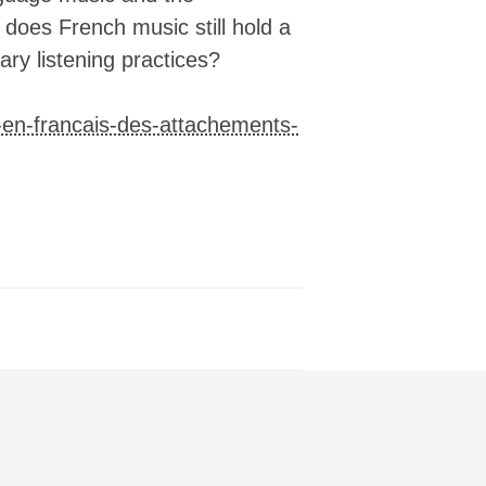
███████▓▓█▓███████▓▓▒▒▒▓▓▓▓▓██████▓
: does French music still hold a
███████▓▓███████████▓▓▓▓▓▓▓███████▓
████████▓████████▓████████████████▓
ary listening practices?
████▓███▓▓████████████████████████▓
████▓███▓▓█████████████████████████
█████▓██▓██████████████████████████
-en-francais-des-attachements-
███████████████████████████████████
███████████████████████████████████
█████▓███▓█████████████████████████
██▓███▓██▓▓██████████████████████▓█
██████████▓▓██████████████████████▓
███████▓██▓▓███████████████████████
████████▓██▓▓██████████████████████
████████▓██▓▓██████████████████████
██▓▓▓███▓███▓▓█████████████████████
████▓▓███▓██▓▓█████████████████████
█████████▓███▓█████████████████████
██████████▓██▓▓████████████████████
██████████▓███▓████████████████████
██████████▓███▓▓███████████████████
█████▓████▓▓██▓▓███████████████████
█████▓████▓███▓▓███████████████████