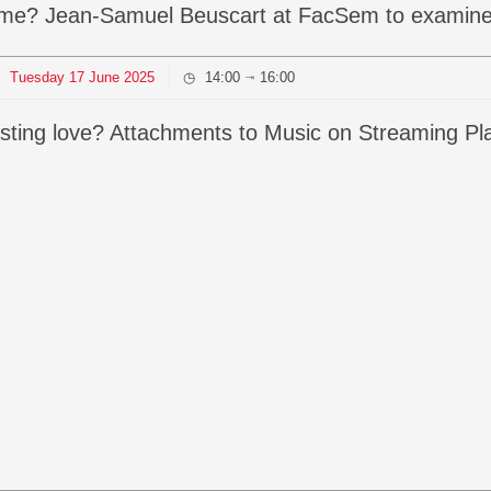
ime? Jean-Samuel Beuscart at FacSem to examine o
Tuesday
17
June
2025
14:00
16:00
⇥
t, lasting love? Attachments to Music on Streaming P