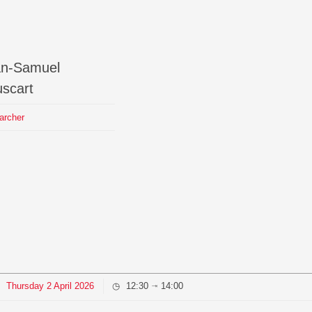
▓▓▓▓▓█▓███████████████████████████
█▓▓▓▓▓▓▓██████████████████████████
█▓▓█▓▓████████████████████████████
█▓▓█▓▓████████████████████████████
█▓▓█▓▓████████████████████████████
an-Samuel
████▓▓████████████████████████████
████▓▓████████████████████████████
scart
█████▓████████████████████████████
█████▓▓███████████████████████████
archer
███▓▓▓▓███████████████████████████
███▓▓▓▓███████████████████████████
███▓▓▓▓█████████████▓▓▓▓▓▒▓▓▓▓▓▓▓█
███▓▓▓▓█████████▓▓▓▒▒▒▓▒▓▒▓▒▒▒▓▓▓█
███▓▓▓▓███████▓▒▒▒▒▒▓▒▓▒▒▒▒▒▒▒▒▓▓▓
███▓▓█▓▓█████▓▒▒▒▒▒▒▒▒▓▒▓▒▒▒▒▒▒▓▓▓
███▓▓█▓▓█████▒▒▒▒▒▒▒▒▒▒▒▒▒▒▒▒▒▒▓▓▓
███▓▓█▓▓████▓▒▒▒▒▒▒▒▒▒▒▒▒▒▒▒▒▒▒▓▒▓
███▓▓██▓█████▒▒▒▒▒▒▒▒▒▒▒▒▒▒▒▒▒▒▓▒▓
████▓██▓▓████▒▒▒▒▒▒▒▒▒▒▒▒▒▒▒▒▒▒▒▓▒
████▓██▓▓████▓▒▒▒▒▒▓▒▒▒▓▒▒▒▒▒▒▒▒▒▒
████▓██▓▓████▓▒▒▒▒▒▓▒▓▒▒▒▒▒▓▓▓▓▓▓▓
Thursday
2
April
2026
12:30
14:00
⇥
████▓██▓▓████▓▒▒▒▒▓▒▒▒▓▓▓█████████