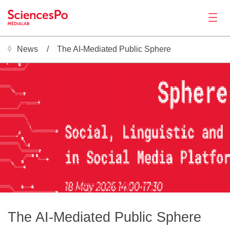
News
The AI-Mediated Public Sphere
News
██████░░▓▓▓▓▓▓▓▓▓▓███▓▓████▓▓████████████████████████████████████████████████████████████▓▓▓██████████████████████████████████████████████████████████████████▓▓▓███████▓▓▓████████████████████▓▓████████████▓▓▓███████▓▓▓██████
██████▓▒█████████▓▒▒▓█████▓▓████████████████████████████████████████████████████████████████████████████████████████████████████████████████████████████████████████████████████████████████████████████████████████████████████
██████████████████▒░▓████▓▓█████████████████████████████████████████████████████████████████████████████████████████████████████████████████████████████████████████████████████████████████████████████████████████████████████
████████████████████████▓▓██████████████████████████████████████████████████████████████████████████████████████████████████████████████████████████████████████████████████████████████████████████████████████████████████████
▓▓▓▓▓▓▓▓▓▓▓▓▓▓▓▓▓▓▓▓▓▓▓▓▓███████████████████████████████████████████████████████████████████████████████████████████████████████████████████████████████████████████████████████████████████████████████████████████████████████
▓▓▓▓▓▓▓▓▓▓▓▓▓▓▓▓▓▓▓▓▓▓▓▓████████████████████████████████████████████████████████████████████████████████████████████████████████████████████████████████████████████████████████████████████████████████████████████████████████
████████████████████████████████████████████████████████████████████████████████████████████████████████████████████████████████████████████████████████████████████████████████████████████████████████████████████████████████
████████████████████████████████████████████████████████████████████████████████████████████████████████████████████████████████████████████████████████████████████████████████████████████████████████████████████████████████
████████████████████████████████████████████████████████████████████████████████████████████████████████████████████████████████████████████████████████████████████████████████████████████████████████████████████████████████
████████████████████████████████████████████████████████████████████████████████████████████████████████████████████████████████████████████████████████████████████████████████████████████████████████████████████████████████
████████████████████████████████████████████████████████████████████████████████████████████████████████████████████████████████████████████████████████████████████████████████████████████████████████████████████████████████
Productions
████████████████████████████████████████████████████████████████████████████████████████████████████████████████████████████████████████████████████████████████████████████████████████████████████████████████████████████████
██████████████████████████████████████████████████████████████████████████████████████████████████████████████████████████████████████████████████████████████▓▓█████████████████▒░▒████████████████████████████████████████████
████████████████████████████████████████████████████████████████████████████████████████████████████████████████████████████████████████████████████████████▒░░ ░▒▓██████████████▒ ░████████████████████████████████████████████
███████████████████████████████████████████████████████████████████████████████████████████████████████████████████████████████████████████████████████████░  ░░  ░▓█████████████▒ ░████████████████████████████████████████████
▓▓▓▓▓▓▓▓▓▓████████████████████████████████████████████████████████████████████████████████████████████████████████████████████████████████████████████████▓ ░▒██▓░ ▒█████████████▒ ░████████████████████████████████████████████
▓▓▓▓▓▓▓▓▓▓▓███████████████████████████████████████████████████████████████████████████████████████████████████████████████████████████████████████████████▒ ░████▒ ░██▒▒▓▓▒▒▓████▒ ░█▓▒▒▓██████▓▒▒▒▓█████▓▒▒██▒▒▒▓████▓▒▒▒▓█████
██████████▓▓██████████████████████████████████████████████████████████████████████████████████████████████████████████████████████████████████████████████▒ ░▓████████░ ░░   ▒███▒ ░▒    ▒████▒     ▒████▓ ░▓░   ▓███▒    ░▒████
███████████▓▒██████████████████████████████████████████████████████████████████████████████████████████████████████████████████████████████████████████████░ ░▒▓██████░ ░▒▓░░ ▓██▒ ░░▒▒░ ░▓██▒  ▒▒▒░ ▓███▓ ░░ ░░░▓██▒ ░▒▒░  ▓███
████████████▓▒▓████████▓███████████████████████████████████████████████████████████████████████████████████████████████████████████████████████████████████▓░   ░▒████░ ▒███░ ░██▒ ░███▓  ▓█▓░ ▒███▒ ░███▓  ░▓██▓██▓░ ▒███░ ▒███
██████████████▓▓▓▓▓▓▓▓▓ ▒████████████████████████████████████████████████████████████████████████████████████████████████████████████████████████████████████▒░░  ░██▓░ ▒█▓█▒ ░██▒ ░███▓░ ▒█▓  ▒▓▒▓▒ ░███▓  ▓██████▒ ░▒▓▓▓▒ ░███
███████████████▓▓██▓▓▓█▒▓██████████████████████████████████████████████████████████████████████████████████████████████████████████████████████████████████████▓▒░ ▒█▓░ ▒███▒ ░██▒ ░███▓░ ▒█▓ ░      ░▓██▓  ▓██████▒ ░      ░███
██████████████████████████████████████████████████████████████████████████████████████████████████████████████████████████████████████████████████████████▒▒▓████▒ ░██░ ▒█▓█▒ ░██▒ ░███▓░ ▒█▓  ▒▓▓▓▒▓▓███▓  ▓██████▒ ░▒▓▒▓▓▓▓███
██████████████████████████████████████████████████████████████████████████████████████████████████████████████████████████████████████████████████████████░ ░████▒ ░██░ ▒███░ ░██▒ ░███▓░ ▓█▓░ ▒█████████▓  ▓██████▓  ▒█████████
██████████████████████████████████████████████████████████████████████████████████████████████████████████████████████████████████████████████████████████▓  ▒▓▓▒░ ▒█▓░ ░▒▓▒  ▓██▒ ░███▓░ ▓██▒  ▒▓▓▒ ▒███▓  ▓███████░ ░▒▓▓▒ ▓███
█████████████████████████████████████▓▓████████████████████████████████████████████████████████████████████████████████████████████████████████████████████▒      ░██▓░ ░    ░███▒ ░███▓░ ▓███░     ░▓███▓  ▓████████░     ░▓███
████████████████████▓▓▓▓▓▓▓▓▓▓▓▓▓▓▓▓▓░░█████████████████████████████████████████████████████████████████████████████████████████████████████████████████████▓▒░░▒▓███▓░ ▒▓░░▒████▓▒▒███▓▒▒▓████▓▒░░▒▓████▓▒▒▓█████████▓▒░▒▒▓████
███████████████████▓▓█▓██▓▓▓▓▓▓▓▓▓▓▓█▓▓██████████████████████████████████████████████████████████████████████████████████████████████████████████████████████████████▓░ ▒███████████████████████████████████████████████████████
██████████████████▓▓█████████████████████████████████████████████████████████████████████████████████████████████████████████████████████████████████████████████████▓░ ▒███████████████████████████████████████████████████████
█████████████████▓▓██████████████████████████████████████████████████████████████████████████████████████████████████████████████████████████████████████████████████▓░ ▒███████████████████████████████████████████████████████
▓▓▓▓▓▓▓▓▓▓▓▓▓▓▓▓▓▓████████████████████████████████████████████████████████████████████████████████████████████████████████████████████████████████████████████████████▒▒▓███████████████████████████████████████████████████████
████████████████████████████████████████████████████████████████████████████████████████████████████████████████████████████████████████████████████████████████████████████████████████████████████████████████████████████████
Activities
████████████████████████████████████████████████████████████████████████████████████████████████████████████████████████████████████████████████████████████████████████████████████████████████████████████████████████████████
████████████████████████████████████████████████████████████████████████████████████████████████████████████████████████████████████████████████████████████████████████████████████████████████████████████████████████████████
▓▓▓▓▓▓▓▓▓▓▓▓▓▓▓▓▓▓▓▓▓▓▓▓████████████████████████████████████████████████████████████████████████████████████████████████████████████████████████████████████████████████████████████████████████████████████████████████████████
▓▓▓▓▓▓▓▓▓▓▓▓▓▓▓▓▓▓▓▓▓▓▓▓▓███████████████████████████████████████████████████████████████████████████████████████████████████████████████████████████████████████████████████████████████████████████████████████████████████████
████████████████████████▓▓██████████████████████████████████████████████████████████████████████████████████████████████████████████████████████████████████████████████████████████████████████████████████████████████████████
█████████████████████████▓▓█████████████████████████████████████████████████████████████████████████████████████████████████████████████████████████████████████████████████████████████████████████████████████████████████████
██████████████████████████▓█████████████████████████████████████████████████████████████████████████████████████████████████████████████████████████████████████████████████████████████████████████████████████████████████████
██████████████████████████▓▓████████████████████████████████████████████████████████████████████████████████████████████████████████████████████████████████████████████████████████████████████████████████████████████████████
███████████████████████████▓▓███████████████████████████████████████████████████████████████████████████████████████████████████████████████████████████████████████████████████████████████████████████████████████████████████
████████████████████████████▓▓███████████████████████████████████▒▒▒▓██████████████████▒▒██████████▒ ░▒█████████████████▒▓███████▒▒██████████████████████████▒░███████████████████▓░▓██████████████████████████████████░░███████
█████████████████████████████▒██████████████████████████████████░ ░░ ▓█████████████████▒▒██████████▓▓░░█████████████████░░███████▒▒██████████████████████████▒░███████████▓░▓█████▓░▓██████████████████████████████████░░███████
█████████████████████████████▓▓████████████████████████████████▓ ▓██░▒██▓▒▓████▓▒▓███▓▒▓▓████▓▒▓█████░░█████████████████░▒█████▓▒▓▓███▓▓▓▒▓███▓▒▓▓▓█▓▓██▓▓█▓▒▓▓████▓▒▒▓██▓▒ ▒▒▓█▓▒▓▓████▓▒▒▓██████████▓▒▒▓██▓▓▓▒▓███▓▒▓░░███████
██████████████████████████████▓▓█▓▓▓▓▓▓▓▓▓▓▓▓▓▓▓▓▓▓▓▓▓▓▒▓███████░░▓████▒ ░░▒██▒ ░░░██▒░ ░███░░▒░░████░░█████████████████░░█████▒░ ░███░░░░ ▓█▓ ░░ ▒█░░██░░█▓░░░███▓░░░ ▒█▒░░░░▒█▓░░ ▓██▓░░░░▓████████▓ ░░░▓█▒ ░░ ▒█▓░░░ ░███████
██████████████████▓▒███████████▓▓▓▓▓▓▓▓▓▓▓▓▓▓▓▓▓▓▓▓▓▓▓▒ ▓███████▓░ ░▓█▓ ▒█▓ ▓█ ▒█▓░▓███░░███▒▓█▒ ▓███░░█████████████████░░███████░░███░░██ ▒█░░██ ▒█░░██░▒███▒░███▒░██▓▓██▓ ▓█████▒ ▓██▒░██░▒████████▓▓██░▒█▒ ▓█░░█▒ ██░░███████
██████████████████░░██████████████████████████████████████████████▓▒ ▓▓ ▓█▓ ▒▓ ▓███████░░███▓░░░ ▓███░░█████████████████░░███████░░███░░██░▒█ ▒██░▒█░░██░▒█▓█▒░███▓░ ░▒███▓ ▓█████▒ ▓██░░█████████████▒░░ ▒█▒░██▒░█░░██░░███████
█████████████████▓▓████████████████████████████████████████████▓░▓██░▒▓ ▓█▓ ▓█ ▒██▓▓███░▒██▓ ▒█▓ ▓███░░█████████████████░▒███████▒░███░░██░▒█░░██░▒█░░██░▒███▒░███▓█▓▒ ▒██▓ ▓█████▒ ███░░██▓▓████████▒░██░▒█▒░██▒░█▒░██░░███████
▓▓▓▓▓▓▓▓▓▓▓▓▓▓▓▓▒▓███▓█████████████████████████████████████████▓░░▓▒ ▒█░░▓░░▓█░░▓▒ ▓█▓▒░░▒▓▓ ▒▓░ ▓█▓▒░░▒▓██▓▒▓██████████░░▒▒▒▓█▓▒░░▒▓█░░██░░█▒ ▒▒ ▒█▒ ▒▒ ▒█▓▒░ ▒▓█▒░▓▓░▒██▓ ░▒▓█▓▒░ ▒▒█▓ ▒▒ ▒████████▒ ▓▒ ▒█▒░██▒ █▓ ▒▒ ░███████
████████████████████▓ ▒█████████████████████████████████████████▓░░░▒██▓░░░▓███▒░░▓██▒░░░░▓█▓░░▒░▓█▒░░░░▒██▓ ▓██████████▒░░░░▒█▓░░░░▒█▒▒██░▒██▒░▒░▒█▓▒░▒▒▒█▓░░░░▒██▒░░▒████▒░░▒█▓░░░░▒██▒░░▒█████████▓▒░▒▒▒█▒░██▒░██▒░░▒▒███████
█████████████████████▒▒████████████████████████████████████████████████████████████████████████████████████▓ ▓███████████████████████████████▓▓█▓ ▒█████████████████████████████████████████████████████████████████████████████
███████████████████████▒███████████████████████████████████████████████████████████████████████████████████▒▒████████████████████████████████▓░░ ▒██████████████████████████████████████████████████████████████████████████████
Tools
▓▓▓▓▓▓▓▓▓▓▓▓▓▓▓▓▓▓█████▓▓██████████████████████████████████████████████████████████████████████████████████████████████████████████████████████▓▓███████████████████████████████████████████████████████████████████████████████
▓▓▓▓▓▓▓▓▓▓▓▓▓▓▓▓▓▓▓█████▓▓█▓▒███████████████████████████████████████████████████████████████████████████████████████████████████████████████████████████████████████████████████████████████████████████████████████████████████
██████████████████▓▓█████▓▓░░███████████████████████████████████████████████████████████████████████████████████████████████████████████████████████████████████████████████████████████████████████████████████████████████████
██████████████████▓▓███████▓▓███████████████████████████████████████████████████████████████████████████████████████████████████████████████████████████████████████████████████████████████████████████████████████████████████
███████████████████▓▓███████████████████████████████████████████████████████████████████████████████████████████████████████████████████████████████████████████████████████████████████████████████████████████████████████████
████████████████████▓▓▓▓▓▓▓▓▓▓▓▓▓▓▓▓▓▓░▒██████████████████████████▓▓███████████████████▓▓███████████████████▓▓██████████▓▒▒▒██████████▓▓██▓█████████████▒▓███▓▓█████████████████▓▓▓▓███▓▒▒▒████████████████████▒░░▓█████████████
█████████████████████▓▓▓▓▓▓▓▓▓▓▓▓▓▓▓▓▓░▓██████████████████████████░▒█████████████████▓░░░▒██████████████████░░██████████▒░░░██████████░ ▓▓ ▒███████████▓ ▒███▒ █████████████████▒ ░░░▓█▓░░ ▓██████████▓▒▓█████▒ ▒▒▓█████████████
██████████████████████████████████████████████████████████████████▓▓█████████████████░░▓▓ ▒█████████████████▓▓████████████░░██████████░ ▓▒ ▒████████████░▒███▓▓█████████████████▒ ▓▓░░███▒ ▓██████████▓ ▓█████░▒████████████████
█████████████████████████▓▓▓▓▓▓░▒██░░███████████████████████████▒░░▒██▓░▒░░▒████████▓ ▒██▓▓█▓░░░▓██▓░░░▓██▒░░▒███▓░░░▒████░░██████████░░░░░▒██▒░░▒██▓░░░ ▒█▓░░░███▓░░░▒█████████▒░██▓ ▓██▒ ▓███░░░▒██▒░░░░▒█▒░░░░░██▒░░▒███▒▒▒ ░
████████████████████████▓▓▓▓▓▓▓░▒██▒▒███████████████████████████▓▒ ▒██▓ ░▓▒ ▓████████▒ ░▒███░░▓▒ ▓█░░▓▒ ▓█▓▓░░███░░█▒ ▓███░░██████████░▒░░▒░█▒ ▓▓ ▒█▒ ▓▒ ▒█▓▓░░███▒░▓▓ ▓████████▒░▓█░░███▒ ▓██▒░▓▓ ▒█▓▒ ▒▓▓█▓▓░▒▓▓█▓ ▒▓ ▒██▒ ░▒▒
███████████████████████▓▓████████████▓▓██████▓▓███████████████████░▒██▓ ▒█▓ ▓█████████▓░░░▓▓ ▓██ ▒█ ▒██▒▓███░░████▓▒▒ ▓███░░██████████░▒░▒▒░█░░▓▓░░█░▒██ ▒███▒░████▓▒▒ ▒████████▒ ░░░▓███▒ ▓███▓▒▒ ▒██▓ ▓█████░▒███░░██▒░██░░███
▓▓▓▓▓▓▓▓▓▓████████████▓▓█████████████▓▓▓▓▓▓▓▓▒ ▓██████████████████░▒██▓ ▒█▓ ▒███████▓▓███░▒▓ ▓██ ▒█ ▒███████░░███▒░▒▒ ▓███░░██████████░▒▓▓░░█░░▒░▒▒█ ▒█▓ ▒█▓█▒ ███▒░▒▒ ▒████████▒░▓▓█████▒ ▓██▒ ▒▒ ▒██▓ ▓████▓░▒███░░██▒ ▓█░░███
▓▓▓▓▓▓▓▓▓▓▓█████████▓░▒███████████████████████▓███████████████████░▒██▓ ▒█▓ ▓███████▓ ▒██░░█ ▒█▓ ▓█░░█▓░▓███░░███ ▒█▓ ▓█▓█░░██████████░▒██░░█░░██▓▓█░░█▓ ▒█▓█▒░███░░█▓ ▒████████▒░███████▒ ▓██░░██ ▒██▓ ▒█████░▒███▒ ▓█░░██░░███
███████████▒▓████████░▒█████████████████████████████████████████▒  ░ ▓█ ▒█▓ ▒████████▒ ░░░▓█▒ ░ ▒██▓░░ ░██▒ ░░ ▒█▒ ░░ ▓█▒ ░░ ▒████████░▒██░░█▓░ ░ ▒█▓ ░░ ▒█▓ ░  ▒█▒ ░░ ▒████████▒░█████▓ ░  ░█▒ ░░ ▒███░ ░░███ ▒████░░░░▓██░░███
████████████▒▓██████████████████████████████████████████████████▓▓▓▓▓██▓▓██▓▓█████████▓▓▓████▓▒▓████▓▒▓███▓▓▓▓▓▓██▓▓█▓▓█▓▓▓▓▓▓████████▓▓██▓▓███▓▒▓███▓▓▓▓▓██▓▓▓▓▓██▓▒█▓▓████████▓▓██████▓▓▓▓▓██▓▒▓▓▓████▓▓▓███▓▓█████▓▓████▓▓███
█████████████▓▓████████▓▓███████████████████████████████████████████████████████████████████████████████████████████████████████████████████████████████████████████████████████████████████████████████████████████████████████
██████████████▓▓▓▓▓▓▓▓▓ ▒███████████████████████████████████████████████████████████████████████████████████████████████████████████████████████████████████████████████████████████████████████████████████████████████████████
███████████████████████▓▓███████████████████████████████████████████████████████████████████████████████████████████████████████████████████████████████████████████████████████████████████████████████████████████████████████
████████████████████████████████████████████████████████████████████████████████████████████████████████████████████████████████████████████████████████████████████████████████████████████████████████████████████████████████
████████████████████████████████████████████████████████████████████████████████████████████████████████████████████████████████████████████████████████████████████████████████████████████████████████████████████████████████
Seminar
████████████████████████████████████████████████████████████████████████████████████████████████████████████████████████████████████████████████████████████████████████████████████████████████████████████████████████████████
████████████████████████████████████████████████████████████████████████████████████████████████████████████████████████████████████████████████████████████████████████████████████████████████████████████████████████████████
████████████████████████████████████████████████████████████████████████████████████████████████████████████████████████████████████████████████████████████████████████████████████████████████████████████████████████████████
████████████████████████████████████████████████████████████████████████████████████████████████████████████████████████████████████████████████████████████████████████████████████████████████████████████████████████████████
████████████████████████████████████████████████████████████████████████████████████████████████████████████████████████████████████████████████████████████████████████████████████████████████████████████████████████████████
████████████████████████████████████████████████████████████████████████████████████████████████████████████████████████████████████████████████████████████████████████████████████████████████████████████████████████████████
███████████████████████████████████████████████████████████████▓▒▒█▓▒▒▓███▓▒████▒█████████████▓▒▒▓█▓▒▒▓█▓▒▒▓█▓▒▒▓██▓▒▒███▓▓███▓▒▒▒██▓▒▒▓███▓▒▒▓▒▒▒▒██▓▒▒▒█▓▒▒▓██████████████████████████████████████████████████████████████████
████████████████████████████████████████████████████████████████▓▒█▒██▒▓██▓░███▒▒█▓▓▓▓▓▓██▓▓██▓██▒▓▒██▒▓▓██▒▓▒██████▓▒██▓▓██▓█▒▓█▒▓▓▒█▓▒████▓▓▓▓█▓▒▓▓██▒▓█▒██▒▓█████████████████████████████████████████████████████████████████
▓▓▓▓▓▓▓▓▓▓███████████▒▓████████▒▓███████████████████████████████▓▓█▒▓▓▒███▓▒▓█▓▒▓█▒▓▓░▓▒▓█▒▓████▓▓▓▓██▒▓██▓▓▓▓▓▓████▓▓█▓▓█▓█▓▓▓██▓▓▒██▓▒████▓▓███▒█▓▓█▒▒█▒▓██▒▓█████████████████████████████████████████████████████████████████
▓▓▓▓▓▓▓▓▓▓▓▓████████▓ ▒▓▓▓▓▓▓▓▒ ▒███████████████████████████████▒▓▓▒▓▒▓███▒▓▒▓▓▓▓▓▓██▒█▒▓▓▓████▓▒█▒███▒██▓▒█▒▒█▒▓███▒▓▒▒█▒▒██▓▓██▒▓▒██▓▒▓▒▓█▒▓██▒▓████▓▒▓▒▓██▒▓█████████████████████████████████████████████████████████████████
██████████▓▓▓████████▓▓████████▓▓███████████████████████████████▒█▒▓██▒███▒█▓▒█▒▓▒▓█▓▒█▓▒▒████▒▓██▒▓█▓▒█▒▓██▒▓█▓▒███▒█▓▓▓░▓▓█▓▓█▓▒█▒██▒▓█▓██▒██▓▒███▓██▓▓▒▓█▓▒██████████████████████████████████████████████████████████████████
████████████▓▓██████████████████████████████████████████████████▒█▓▒▒▒▓██▓▓████▒██▒▒▒▒██░▓███▒▒▓▒█▓▒▒▒█▒▒▓▒▓█▒▒▒███▓▒████▒█▓▓█▒▒▒▓█▓▒▒▓████▓▒██▒██▓▓▓▒▒▒█▓▒▒▒███████████████████████████████████████████████████████████████████
█████████████▓▓▓▓▓▓▓▓▓▓▓▓▓▓▓▓▓▓▓▓▓▓▓▓▓▓▓▓▓▓▓▓▓▓▓▓▓▓▓▓▓▒ ▓███████████▓██████████████▓██▓▓▓███████████▓█████████▓████████████████▓██████████████████████▓████▓████████████████████████████████████████████████████████████████████
Jobs
The AI-Mediated Public Sphere