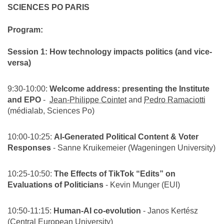
SCIENCES PO PARIS
Program:
Session 1: How technology impacts politics (and vice-
versa)
9:30-10:00:
Welcome address: presenting the Institute
and EPO
-
Jean-Philippe Cointet
and
Pedro Ramaciotti
(médialab, Sciences Po)
10:00-10:25:
AI‑Generated Political Content & Voter
Responses
- Sanne Kruikemeier (Wageningen University)
10:25-10:50:
The Effects of TikTok “Edits” on
Evaluations of Politicians
- Kevin Munger (EUI)
10:50-11:15:
Human-AI co-evolution
- Janos Kertész
(Central European University)