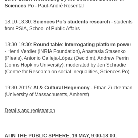
Sciences Po
- Paul-André Rosental
18:10-18:30:
Sciences Po’s students research
- students
from PSIA, School of Public Affairs
18:30-19:30:
Round table: Interrogating platform power
- Henri Verdier (INRIA Foundation), Anastasia Stasenko
(Pleais), Antonio Calleja-López (Decidim), Andrew Perrin
(Johns Hopkins University), moderated by Jen Schradie
(Centre for Research on social Inequalities, Sciences Po)
19:30-20:15:
AI & Cultural Hegemony
- Ethan Zuckerman
(University of Massachusetts, Amherst)
Details and registration
AI IN THE PUBLIC SPHERE, 19 MAY, 9:00-18:00,