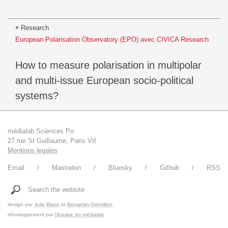
Research
European Polarisation Observatory (EPO) avec CIVICA Research
How to measure polarisation in multipolar
and multi-issue European socio-political
systems?
médialab Sciences Po
27 rue St Guillaume, Paris VII
Mentions legales
Email
Mastodon
Bluesky
Github
RSS
Search the website
design par
Julie Blanc
et
Benjamin Gremillon
développement par
l'équipe du médialab