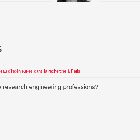
s
éseau d'ingénieur·es dans la recherche à Paris
he research engineering professions?