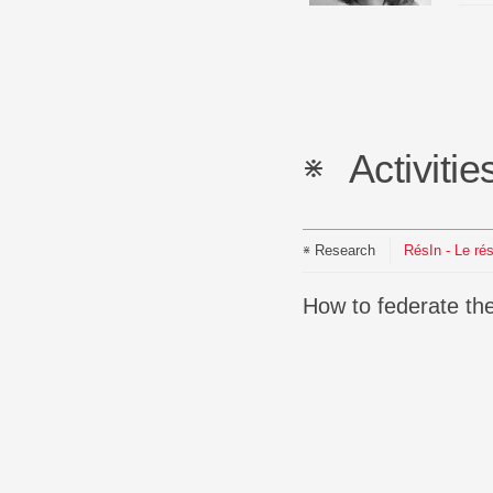
Activitie
Research
RésIn - Le r
How to federate t