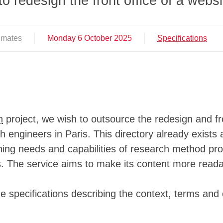
to redesign the front office of a websi
░░░░░░░▒▒▒▒▒▒▒▒░░░░░░░░░░░░░░░░░░░
░░░░░░░▒▒▒▒▒▒░░░░░░░░░░░░░░░░░░░░░
░░░░░░░▒▒▒▒▒▒░░░░░▒░░░░░░░░░░░░░░░
░░░░░░░░▒▒▒▒▒░░░░░▒▒░░░░░░░░░░░░░░
timates
Monday
6
October
2025
Specifications
░░░░░░░░▒▒▒▒▒░░░░▒▒▒░░░░░░░░░░░░░░
░░░░░░░░▒▒▒▒▒░░░░▒▓▒░░░░░░░░░░░░░░
░░░░░░░▒▒▒▒▒▒░░░░░░░░░░░░░░░░░░░░░
░░░░░░░░▒▒▒▒▒░░░░░░░░░░░░░░░░░░░░░
░░░░░▒▒▒▒▒▒▒▒░░░░░░░░░░░░░░░░░░░░░
░░░░░▒▒▒▒▒▒░▒░░░░░░░░░░░░░░░░░░░░░
░░░░░▒▒▒▒▒▒▒▒░░░░░░░░░░░░░░░░░░░░░
░░░░░▒▒▒▒▒▒▒▒░░░░░░░░░░░░░░░░░░░░░
n
project, we wish to outsource the redesign and fr
░░░░░▒▒▒▒▒▓▒▒░░░░░░░░░░░░░░░░░░░░░
h engineers in Paris. This directory already exists a
░░░░░▒▒▒▒▒▒▒▒░░░░░░░░░░░░░░░░░░░░░
░░░░░▒▒▒▒▒▒▒▒░░░░░░░░░░░░░░░░░░░░░
aining needs and capabilities of research method pr
░░░░░▒▒▒▒▒▓▓░░░░▒▒▓▒░░░░░░░░░░░░░░
ills. The service aims to make its content more read
░░░░░▒▒▒▒▒▒▒▒░░▒▒▓█▓░░░░░░░░░░░░░░
░░░░░▒▒▒▒▒▒░▒░░▒▒▓▓▓▒░░░░░░░░░░░░░
▒▒░░░░▒▒▒▒▒░▒░░▒▒▓▓▓▒░░░░░░░░░░░░░
the specifications describing the context, terms and
▓▓▓▒░▒▒▒▒▒▒░▒░░▒▒▒▒▓▒░░░░░░░░░░░░░
▓▓▓▒░░▒▒▒▒▒░▒░░▒▓▒▒▓▒░░░░░░░▒▒▒▒▒▒
▓▓▓▒░░▒▒▒▒▒░▒░░▒▓▒▒▓▒░░░░░░▒█▓▓▓██