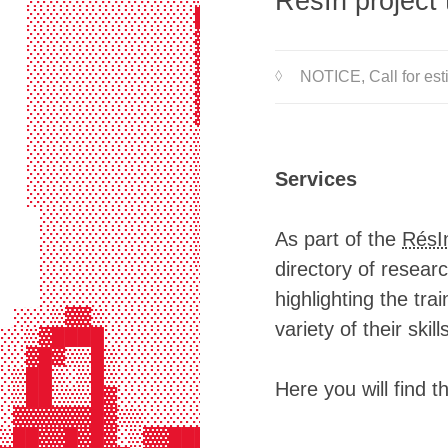
RésIn project 
  ░░░░░░░░░░░░░████▒▒░░░░░░░░░░░░░
  ░░░░░░░░░░░░░▓███▒▒░░░░░░░░░░░░░
  ░░░░░░░░░░░░░▓███▒▒░░░░░░░░░░░░░
  ░░░░░░░░░░░░░▓███▒▒░░░░░░░░░░░░░
NOTICE
, Call for es
  ░░░░░░░░░░░░░▓███▓▒░░░░░░░░░░░░░
  ░░░░░░░░░░░░░▓███▓▒░░░░░░░░░░░░░
  ░░░░░░░░░░░░░▒███▓▒░░░░░░░░░░░░░
  ░░░░░░░░░░░░░▒███▓▒░░░░░░░░░░░░░
  ░░░░░░░░░░░░░▒███▓▒░░▒▓▒░░░░░░░░
Services
  ░░░░░░░░░░░░░▒███▓▒░▒███▒░▒░░░░░
   ░░░░░░░░░░░░▒███▓▒░▓▒▒█▓░░░░░░░
   ░░░░░░░░░░░░▒███▓▒░▓▒▒█▓░▒░░░░░
As part of the
RésI
   ░░░░░░░░░░░░▒███▓▒░▓▒▒██▓░░░░░░
directory of researc
   ░░░░░░░░░░░░░████▒▒██████▒░░░░░
   ░░░░░░░░░░░░░████▒▓██████▓░░░░░
highlighting the tr
 ░░░▒▓▓▒░░░░░░░░████▒▓▓▓▓████▒░░░░
variety of their sk
░░▒▓████░░░░░░░░████▓▓▓▓▓▓▓▓█▒░░░░
░░▓█▓▒▒█▒░░░░░░░▓███▓█▓▓█████▓▒░░░
░▒██▒░▒█▒░░░░░░░▓███▓████████▓▒▒▒▒
Here you will find 
░▒██▒▒▒█▓░░░░░░░▒██▓▓█▓██████▓█▓▒▒
░▓▓▓▓▓▓█▓▒▒░░░░░▒██▓▓▓▓███▓▓▓▒▓▓▓▓
▒██▓▓█▓█▓░▒▓▓██████▓▒▓▓▓▒▒▒▒▒▒▓▓▓▓