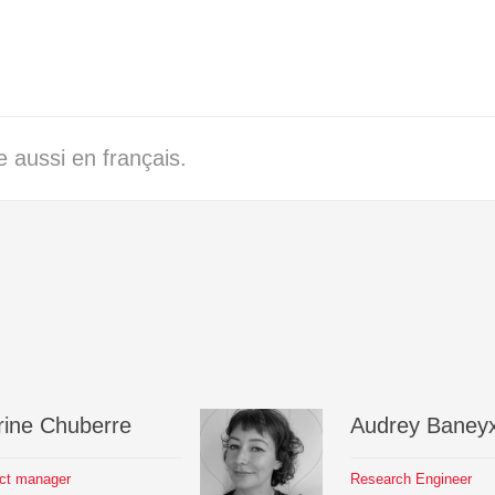
 aussi en français.
ine
Chuberre
Audrey
Baney
ect manager
Research Engineer