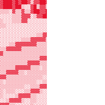
▓███▓█▓██▓▒▓▓██▓▓█▓▓▒██▓▓▓▓▒▒▒▓█▓█
▓███▓██▒░░▓█▒▓▓▒▒██▒░▒▓▓▒▒▒▒▒▓▓▓▓▒
▒▒▒░▓▒▒▓▒▒▓██▓▓██▓▓▒░░░░░░░░░░▒▓▒▒
░░░░▒▒▒▓▓▓░▒▓▓██▓▒▒░░░░░░░░░▒▒▓▓▒▒
▒░░░▒▒▒▓▓░░░░░░░░░░░░░░░▒▒▓▓▓█▓▒▒▒
▒▒░░░░░░░░░░░░░░░░░░▒▒▓▓▓▓▓▓▓█▓▓▓▓
░░░░░░░░░░░░░░░░▒▒▓▓▓▓▓▓▓▓▓▓▒██▓▓▒
░░░░░░░░░░░░▒▒▓▓▓▓▓▓▒▒▒▒▒▒▒▒▒█▓▒▒▒
░░░░░░░▒▒▒▓▓▓▓▓▒▒▒▒▒▒▒▒▒▒▒▒▓▓█▓▒▒▒
░░░▒▒▓▓▓▓▓▓▓▒▒▒▒▒▒▒▒▒▒▒▓▓▓▓▓▒█▓▒▒▒
▒▒▓▓▓▓▓▒▒▒▒▒▒▒▒▒▒▒▒▒▓▓▓▓▒▒▒▒▒▓▓▒▓▓
▓▒▒▒▒▒▒▒▒▒▒▒▒▒▒▒▓▓▓▓▒▒▒▒▒▒▒▒▒▓█▓▓▒
▒▒▒▒▒▒▒▒▒▒▒▒▒▓▓▓▓▒▒▒▒▒▒▒▒▒▒▒▒▓▓▒▒▒
▒▒▒▒▒▒▒▒▒▓▓▓▓▒▒▒░▒▒▒▒▒▒▒▒▒▒▒▒▓▓▒▒▒
▒▒▒▒▒▓▓▓▓▓▒▒▒░▒▒▒▒▒▒▒▒░▒▒▓▓▓▓▓▓▒▒▒
▒▒▓▓▓▓▒▒░▒▒▒▒▒▒▒▒▒░░▒▒▓▓▓▓▒▒░▓▓▒▒▓
▓▓▒▒▒▒▒▒▒▒▒▒▒▒░░░▒▒▓▓▓▒▒░░▒▒▒▓█▓▓▒
▒░▒▒▒▒▒▒▒▒▒▒░░▒▒▓▓▓▒▒░░░▒▒▒▒▒▓█▒░░
▒▒▒▒▒▒▒▒░░▒▒▒▓▓▓▒▒░░░▒▒▒▒▒▒▒▒▒░░░░
▒░▒▒▒░░░▒▒▓▓▓▒░░░░▒░▒▒▒▒▒▒░░░░░░░░
▒░░░░▒▓▓▓▓▒▒░░░░░░░░▒▒░░░░░░░░░░░░
░░▒▓▓▓▓▒░░▒▒░░░░░░▒░░░░░░░░░░░░░░░