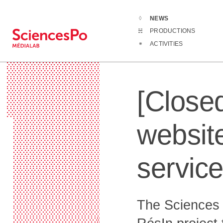
NEWS
News
[Closed p
PRODUCTIONS
 ░░░░░░░░░░░░░░░░░▒▒░░░░░░░░░░░░░░
ACTIVITIES
 ░░░░░░░░░░░░░░░░░▒▒░░░░░░░░░░░░░░
 ░░░░░░░░░░░░░░░░░▒▒░░░░░░░░░░░░░░
 ░░░░░░░░░░░░░░░░░░▒░░░░░░░░░░░░░░
 ░░░░░░░░░░░░░░░░░░▒░░░░░░░░░░░░░░
[Close
 ░░░░░░░░░░░░░░░░░░▒░░░░░░░░░░░░░░
 ░░░░░░░░░░░░░░░░░░▒░░░░░░░░░░░░░░
 ░░░░░░░░░░░░░░░░░░▒░░░░░░░░░░░░░░
  ░░░░░░░░░░░░░░░░░▒░░░░░░░░░░░░░░
websit
  ░░░░░░░░░░░░░░░░░▒░░░░░░░░░░░░░░
  ░░░░░░░░░░░░░░░░░▒░░░░░░░░░░░░░░
  ░░░░░░░░░░░░░░░░░▒░░░░░░░░░░░░░░
service
  ░░░░░░░░░░░░░░░░░▒░░░░░░░░░░░░░░
  ░░░░░░░░░░░░░░░░░▒░░░░░░░░░░░░░░
  ░░░░░░░░░░░░░░░░░▒░░░░░░░░░░░░░░
  ░░░░░░░░░░░░░░░░░▒░░░░░░░░░░░░░░
  ░░░░░░░░░░░░░░░░░▒░░░░░░░░░░░░░░
The Sciences P
  ░░░░░░░░░░░░░░░░░▒░░░░░░░░░░░░░░
  ░░░░░░░░░░░░░▒▓▓▓▒░░░░░░░░░░░░░░