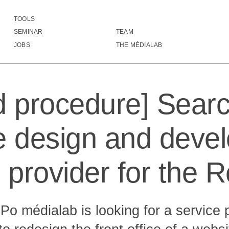
TOOLS
rocedure] Search for a website design and development service provi
SEMINAR
TEAM
░░░▒▒▒█▓████░▒░░░░░░░░░░░░░░░░░░░░
JOBS
THE MÉDIALAB
░░░░▒▒▒▒▓██▓░░░░░░░░░░░░░░░░░░░░░░
░░░░▒▒▒▒▒▒▒▒░░░░░░░░░░░░░░░░░░░░░░
░░░░▒▒▒▒▒▒▒▒░░░░░░░░░░░░░░░░░░░░░░
░░░░▒▒▒▒▒▒▒▒░░░░░░░░░░░░░░░░░░░░░░
d procedure] Searc
░░░░▒▒▒▒▒▒▒▒░░░░░░░░░░░░░░░░░░░░░░
░░░░░▒▒▒▒▒▒▒░░░░░░░░░░░░░░░░░░░░░░
░░░░░▒▒▒▒▒▒▒░░░░░░░░░░░░░░░░░░░░░░
░░░░░░▒▒▒▒▒▒░░░░░░░░░░░░░░░░░░░░░░
e design and deve
░░░░░░░▒▒▒▒▒░░░░░░░░░░░░░░░░░░░░░░
░░░░░░░▒▒▒▒▒░░░░░░░░░░░░░░░░░░░░░░
░░░░░░░▒▒▒▒▒░░░░░░░░░░░░░░░░░░░░░░
 provider for the R
░░░░░░░▒▒▒▒▒░░░░░░░░░░░░░░░░░░░░░░
░░░░░░░▒▒▒▒▒▒░░░░░░░░░░░░░░░░░░░░░
░░░░░░░▒▒▒▒▒▒░░░░░░░░░░░░░░░░░░░░░
░░░░░░▒▒▒▒▒▒▒░░░░░░░░░░░░░░░░░░░░░
░░░░░░░▒▒▒▒▒▒▒▒▒▒▒▒▒▒▒▒▒▒░░░░░░░░░
o médialab is looking for a service p
░░░░░░░▒▒▒▒▒▒░░░░░░░░░░░░░░░░░░░░░
░░░░░░▒▒▒▒▒▒▒▒░░░░░░░░░░░░░░░░░░░░