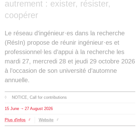
autrement : exister, résister,
Team
coopérer
The médialab
Le réseau d’ingénieur·es dans la recherche
(RésIn) propose de réunir ingénieur·es et
FR
|
EN
professionnel·les d’appui à la recherche les
mardi 27, mercredi 28 et jeudi 29 octobre 2026
à l’occasion de son université d’automne
annuelle.
NOTICE
, Call for contributions
15
June
27
August
2026
⇥
Plus d'infos
Website