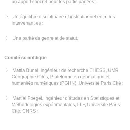
un apport concret pour les participant·es ;
Un équilibre disciplinaire et institutionnel entre les
intervenant·es ;
Une parité de genre et de statut.
Comité scientifique
Mattia Bunel, Ingénieur de recherche EHESS, UMR
Géographie Cités, Plateforme en géomatique et
humanités numériques (PGHN), Université Paris Cité ;
Martial Foegel, Ingénieur d’études en Statistiques et
Méthodologies expérimentales, LLF, Université Paris
Cité, CNRS ;
Chloé Hertrich, Ingénieure d’études, CHSP, Sciences