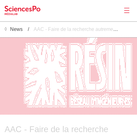
News
AAC - Faire de la recherche autrement : exister, résister, coopérer
News
░░░░░░░░░░░░░░░░░░░░░░░░░░░░░░░░░░░░░░░░░░░░░░░░░░░░░░░░░░░░░░░░░░░░░░░░░░░░░░░░░░░░░░░░░░░░░░░░░░░░░░░░░░░░░░░░░░░░░░░░░░░░░░░░░░░░░░░░░░░░░░░  ░ ░░░░░░░░░ ░░░░░░░░░░░░░░░░░░░░░░░░░░░░░░░░░░░░░░░░░░░░░░░░░░░░░░░░░░░░░░░░░░░
░░░░░░░░░░░░░░░░░░░░░░░░░░░░░░░░░░░░░░░░░░░░░░░░░░░░░░░░░░░░░░░░░░░░░░░░░░░░░░░░░░░░░░░░░░░░░░░░░░░░░░░░░░░░░░░░░░░░░░░░░░░░░░░░░░░░░░░░░░░░░░░ ░ ░         ░  ░░░░░░░░░░░░░░░░░░░░░░░░░░░░░░░░░░░░░░░░░░░░░░░░░░░░░░░░░░░░░░░░░
░░░░░░░░░░░░░░░░░░░░░░░░░░░░░░░░░░░░░░░░░░░░░░░░░░░░░░░░░░░░░░░░░░░░░░░░░░░░░░░░░░░░░░░░░░░░░░░░░░░░░░░░░░░░░░░░░░░░░░░░░░░░░░░░░░░░░░░░░░░░░░░  ░         ░   ░░░░░░░░░░░░░░░░░░░░░░░░░░░░░░░░░░░░░░░░░░░░░░░░░░░░░░░░░░░░░░░░░
░░░░░░░░░░░░░░░░░░░░░░░░░░░░░░░░░░░░░░░░░░░░░░░░░░░░░░░░░░░░░░░░░░░░░░░░░░░░░░░░░░░░░░░░░░░░░░░░░░░░░░░░░░░░░░░░░░░░░░░░░░░░░░░░░░░░░░░░░░░░░░ ░ ░        ░  ░░░░░░░░░░░░░░░░░░░░░░░░░░░░░░░░░░░░░░░░░░░░░░░░░░░░░░░░░░░░░░░░░░░
░░░░░░░░░░░░░░░░░░░░░░░░░░░░░░░░░░░░░░░░░░░░░░░░░░░░░░░░░░░░░░░░░░░░░░░░░░░░░░░░░░░░░░░░░░░░░░░░░░░░░░░░░░░░░░░░░░░░░░░░░░░░░░░░░░░░░░░░░░░░░░░ ░        ░  ░  ░░░░░░░░░░░░░░░░░░░░░░░░░░░░░░░░░░░░░░░░░░░░░░░░░░░░░░░░░░░░░░░░░
░░░░░░░░░░░░░░░░░░░░░░░░░░░░░░░░░░░░░░░░░░░░░░░░░░░░░░░░░░░░░░░░░░░░░░░░░░░░░░░░░░░░░░░░░░░░░░░░░░░░░░░░░░░░░░░░░░░░░░░░░░░░░░░░░░░░░░░░░░░░░░  ░       ░ ░  ░░░░░░░░░░░░░░░░░░░░░░░░░░░░░░░░░░░░░░░░░░░░░░░░░░░░░░░░░░░░░░░░░░░
░░░░░░░░░░░░░░░░░░░░░░░░░░░░░░░░░░░░░░░░░░░░░░░░░░░░░░░░░░░░░░░░░░░░░░░░░░░░░░░░░░░░░░░░░░░░░░░░░░░░░░░░░░░░░░░░░░░░░░░░░░░░░░░░░░░░░░░░░░░░░░ ░       ░ ░  ░░░░░░░░░░░░░░░░░░░░░░░░░░░░░░░░░░░░░░░░░░░░░░░░░░░░░░░░░░░░░░░░░░░░
░░░░░░░░░░░░░░░░░░░░░░░░░░░░░░░░░░░░░░░░░░  ░    ░  ░      ░   ░      ░       ░  ░       ░   ░       ░ ░░░░░░░░░░ ░              ░ ░░░░░ ░        ░░░░░     ░ ░░░░░░ ░       ░  ░       ░  ░            ░░ ░ ░        ░ ░░░░░░░░
░░░░░░░░░░░░░░░░░░░░░░░░░░░░░░░░░░░░░░░░░░░  ░░░░ ░░ ░░░░░  ░  ░ ░░░░░ ░░░░░░  ░ ░ ░░░░░░ ░ ░ ░░░░░░░ ░░░░░░░░░░░░ ░░░░░░░░░░░░   ░  ░░░░ ░░░░░░░░░░░░░░░░░░ ░░░░  ░    ░░░░░ ░░ ░░░░░░░ ░░ ░░░░░░░░░░░░ ░░░░ ░░░░░░░░ ░░░░░░░░░
░░░░░░░░░░░░░░░░░░░░░░░░░░░░░░░░░░░░░░░░░░ ░░    ░  ░     ░░ ░░ ░     ░      ░  ░ ░      ░ ░ ░       ░ ░░░░░░░░░░ ░            ░░░  ░  ░ ░                  ░ ░  ░  ░░░░░    ░  ░       ░  ░            ░  ░ ░        ░ ░░░░░░░░
░░░░░░░░░░░░░░░░░░░░░░░░░░░░░░░░░░░░░░░░░░  ░    ░  ░      ░░  ░      ░       ░  ░        ░  ░       ░     ░ ░░░░ ░               ░░ ░   ░                  ░  ░  ░░         ░  ░       ░  ░             ░   ░        ░ ░░░░░░░░
Productions
░░░░░░░░░░░░░░░░░░░░░░░░░░░░░░░░░░░░░░░░░░  ░     ░  ░      ░░ ░     ░░        ░ ░        ░ ░       ░        ░░░░ ░                ░░ ░  ░                  ░ ░  ░           ░  ░       ░  ░             ░   ░        ░ ░░░░░░░░
░░░░░░░░░░░░░░░░░░░░░░░░░░░░░░░░░░░░░░░░░░░ ░     ░   ░      ░░      ░          ░           ░      ░░░░░░░░ ░░░░░ ░                 ░    ░                  ░   ░            ░  ░       ░  ░             ░   ░        ░ ░░░░░░░░
░░░░░░░░░░░░░░░░░░░░░░░░░░░░░░░░░░░░░░░ ░   ░     ░    ░      ░     ░░                     ░       ░       ░ ░░░░ ░                  ░ ░ ░                  ░  ░             ░  ░       ░  ░             ░   ░        ░ ░░░░░░░░
░░░░░░░░░░░░░░░░░░░░░░░░░░░░░░░░░░░░░░░ ░    ░     ░ ░  ░           ░░     ░         ░     ░               ░ ░░░░ ░                   ░  ░                  ░ ░              ░  ░       ░  ░             ░ ░ ░        ░ ░░░░░░░░
░░░░░░░░░░░░░░░░░░░░░░░░░░░░░░░░░░░░░░░░ ░░░░░     ░  ░ ░░          ░░     ░         ░░                    ░ ░░░░ ░                   ░  ░                   ░               ░  ░       ░  ░             ░   ░        ░ ░░░░░░░░
░░░░░░░░░░░░░░░░░░░░░░░░░░░░░░░░░░░░░░░ ░    ░      ░  ░ ░          ░      ░          ░                    ░ ░░░░ ░        ░░░░        ░ ░        ░░░░░░░░░░ ░         ░░░░░░   ░       ░  ░              ░  ░        ░ ░░░░░░░░
░░░░░░░░░░░░░░░░░░░░░░░░░░░░░░░░░░░░░░░ ░           ░ ░ ░ ░        ░░      ░░       ░  ░                ░░░ ░░░░░ ░        ░  ░        ░ ░        ░          ░        ░      ░  ░       ░  ░              ░  ░        ░ ░░░░░░░░
░░░░░░░░░░░░░░░░░░░░░░░░░░░░░░░░░░░░░░░ ░            ░   ░ ░       ░░      ░░       ░  ░             ░░░   ░ ░░░░ ░        ░   ░       ░ ░        ░ ░░░░░░░ ░        ░  ░  ░░░  ░       ░  ░              ░  ░        ░ ░░░░░░░░
░░░░░░░░░░░░░░░░░░░░░░░░░░░░░░░░░░░░░░░ ░            ░ ░  ░ ░      ░░     ░  ░     ░   ░          ░░░       ░░░░░ ░        ░   ░       ░ ░        ░ ░░░░░░░ ░        ░ ░ ░░░░░  ░       ░  ░              ░  ░        ░ ░░░░░░░░
░░░░░░░░░░░░░░░░░░░░░░░░░░░░░░░░░░░░░░░░ ░░           ░ ░  ░ ░            ░  ░     ░░ ░ ░         ░  ░   ░░░░░░░░ ░        ░   ░        ░░        ░       ░ ░        ░  ░░░░░░  ░       ░  ░              ░  ░        ░ ░░░░░░░░
░░░░░░░░░░░░░░░░░░░░░░░░░░░░░░░░░░░░░░░ ░  ░░         ░    ░ ░            ░  ░      ░   ░          ░░  ░  ░░░░░░░ ░        ░   ░        ░░        ░░░░░░░░  ░        ░  ░░░░░░  ░       ░  ░              ░  ░        ░ ░░░░░░░░
░░░░░░░░░░░░░░░░░░░░░░░░░░░░░░░░░░░░░░░░  ░  ░░        ░ ░   ░            ░  ░      ░   ░            ░  ░   ░░░░░ ░        ░   ░        ░░                ░ ░        ░  ░░░░░░  ░       ░  ░               ░ ░        ░ ░░░░░░░░
░░░░░░░░░░░░░░░░░░░░░░░░░░░░░░░░░░░░░░░░░   ░  ░        ░   ░ ░           ░ ░       ░  ░              ░░  ░  ░░░░ ░        ░   ░        ░░                ░ ░        ░  ░░░░░░  ░       ░  ░               ░ ░        ░ ░░░░░░░░
░░░░░░░░░░░░░░░░░░░░░░░░░░░░░░░░░░░░░░░░░░░░    ░       ░░    ░           ░ ░       ░  ░                ░░ ░ ░░░░ ░        ░   ░       ░ ░                ░  ░        ░  ░░░░░  ░       ░  ░       ░       ░ ░        ░ ░░░░░░░░
░░░░░░░░░░░░░░░░░░░░░░░░░░░░░░░░░░░░░░░░░░░     ░         ░░░░░░         ░  ░       ░ ░░                 ░░ ░░░░░ ░        ░   ░       ░ ░                ░  ░        ░  ░░░░░  ░       ░  ░       ░       ░ ░        ░ ░░░░░░░░
░░░░░░░░░░░░░░░░░░░░░░░░░░░░░░░░░░░░░░░        ░░░                       ░  ░       ░░                     ░ ░░░░ ░        ░  ░        ░ ░                ░  ░        ░ ░ ░░░░  ░       ░  ░       ░       ░ ░        ░ ░░░░░░░░
░░░░░░░░░░░░░░░░░░░░░░░░░░░░░░░░░░░░░░░ ░   ░░░                          ░  ░                   ░░         ░ ░░░░ ░        ░  ░        ░ ░                ░  ░         ░  ░░░░  ░       ░  ░       ░       ░ ░        ░ ░░░░░░░░
░░░░░░░░░░░░░░░░░░░░░░░░░░░░░░░░░░░░░░░░ ░░░                             ░░░                     ░░░░      ░ ░░░░ ░        ░  ░        ░ ░                ░ ░ ░        ░ ░ ░░░  ░       ░  ░       ░        ░░        ░ ░░░░░░░░
░░░░░░░░░░░░░░░░░░░░░░░░░░░░░░░░░░░░░░░ ░                                                        ░   ░░░   ░ ░░░░ ░        ░░░        ░  ░        ░░░░░░░░ ░  ░        ░░  ░░░  ░       ░  ░       ░        ░░        ░ ░░░░░░░░
░░░░░░░░░░░░░░░░░░░░░░░░░░░░░░░░░░░░░░░ ░                                                         ░ ░   ░░░ ░░░░░ ░                   ░  ░        ░       ░    ░        ░ ░ ░░  ░       ░  ░       ░        ░░        ░ ░░░░░░░░
░░░░░░░░░░░░░░░░░░░░░░░░░░░░░░░░░░░░░░░ ░                                                          ░       ░ ░░░░ ░                  ░ ░ ░        ░ ░░░░░░░░ ░ ░        ░   ░░  ░       ░  ░       ░░       ░░        ░ ░░░░░░░░
Activities
░░░░░░░░░░░░░░░░░░░░░░░░░░░░░░░░░░░░░░░ ░                                                          ░░░░░░░░░░░░░░ ░                 ░    ░        ░ ░░░░░░░░░   ░        ░  ░░  ░       ░  ░       ░░       ░░        ░ ░░░░░░░░
░░░░░░░░░░░░░░░░░░░░░░░░░░░░░░░░░░░░░░░░ ░░░░░░                                                              ░░░░ ░                 ░ ░  ░        ░ ░░░░░░░░░ ░ ░        ░ ░ ░  ░       ░  ░       ░░       ░░        ░ ░░░░░░░░
░░░░░░░░░░░░░░░░░░░░░░░░░░░░░░░░░░░░░░░ ░    ░        ░░░░░░░                                              ░ ░░░░ ░               ░░ ░ ░ ░        ░ ░░░░░░░░░░  ░         ░  ░  ░       ░  ░       ░░        ░        ░ ░░░░░░░░
░░░░░░░░░░░░░░░░░░░░░░░░░░░░░░░░░░░░░░░ ░░ ░        ░░       ░                                             ░ ░░░░ ░               ░ ░  ░ ░        ░ ░░░░░░░░░░ ░ ░        ░ ░   ░       ░  ░       ░░        ░        ░ ░░░░░░░░
░░░░░░░░░░░░░░░░░░░░░░░░░░░░░░░░░░░░░░░░░ ░        ░  ░░    ░  ░                                           ░ ░░░░ ░               ░   ░░ ░        ░ ░░░░░░░░░░░  ░         ░    ░       ░  ░       ░         ░        ░ ░░░░░░░░
░░░░░░░░░░░░░░░░░░░░░░░░░░░░░░░░░░░░░░░  ░       ░░  ░   ░░  ░░                                          ░░ ░░░░░ ░        ░       ░  ░░ ░        ░ ░░░░░░░░░░░ ░ ░        ░ ░  ░       ░  ░       ░ ░       ░        ░ ░░░░░░░░
░░░░░░░░░░░░░░░░░░░░░░░░░░░░░░░░░░░░░░░ ░      ░░  ░   ░   ░░                            ░░░           ░   ░ ░░░░ ░        ░       ░ ░░░ ░        ░ ░░░░░░░░░░░   ░        ░    ░       ░  ░       ░ ░       ░        ░ ░░░░░░░░
░░░░░░░░░░░░░░░░░░░░░░░░░░░░░░░░░░░░░░░ ░    ░░░░        ░░                               ░ ░░          ░ ░  ░░░░ ░        ░       ░   ░ ░        ░ ░░░░░░░░░░░░   ░        ░   ░       ░  ░       ░ ░       ░        ░ ░░░░░░░░
░░░░░░░░░░░░░░░░░░░░░░░░░░░░░░░░░░░░░░░ ░        ░░░░░ ░░                                 ░   ░         ░    ░░░░ ░        ░        ░  ░ ░        ░ ░░░░░░░░░░░░░  ░        ░   ░       ░  ░       ░ ░                ░ ░░░░░░░░
░░░░░░░░░░░░░░░░░░░░░░░░░░░░░░░░░░░░░░░ ░             ░                                    ░   ░░        ░ ░ ░░░░ ░        ░░       ░ ░  ░        ░ ░░░░░░░░░░░░░   ░        ░  ░       ░  ░       ░ ░                ░ ░░░░░░░░
░░░░░░░░░░░░░░░░░░░░░░░░░░░░░░░░░░░░░░░ ░                                                  ░  ░  ░        ░ ░░░░░ ░        ░░       ░    ░        ░ ░░░░░░░░░░░░░ ░ ░        ░  ░       ░  ░       ░ ░                ░ ░░░░░░░░
░░░░░░░░░░░░░░░░░░░░░░░░░░░░░░░░░░░░░░░ ░                                                  ░ ░ ░ ░        ░  ░░░░ ░        ░░        ░   ░        ░ ░░░░░░░░░░░░░░  ░        ░  ░       ░  ░       ░  ░       ░       ░ ░░░░░░░░
░░░░░░░░░░░░░░░░░░░░░░░░░░░░░░░░░░░░░░░░ ░░░                                 ░             ░  ░ ░ ░        ░ ░░░░ ░        ░ ░       ░ ░ ░        ░ ░░░░░░░░░░░░░░   ░       ░  ░       ░  ░       ░  ░       ░       ░ ░░░░░░░░
░░░░░░░░░░░░░░░░░░░░░░░░░░░░░░░░░░░░░░░ ░   ░░░░                           ░░ ░            ░  ░  ░ ░       ░ ░░░░ ░        ░ ░       ░   ░        ░ ░░░░░░░░░░░░░░   ░        ░ ░       ░  ░       ░  ░               ░ ░░░░░░░░
░░░░░░░░░░░░░░░░░░░░░░░░░░░░░░░░░░░░░░░░  ░  ░░                           ░   ░             ░  ░  ░ ░      ░ ░░░░ ░        ░ ░        ░  ░        ░ ░░░░░░░░░░░░░░░  ░        ░ ░       ░  ░       ░  ░               ░ ░░░░░░░░
░░░░░░░░░░░░░░░░░░░░░░░░░░░░░░░░░░░░░░░ ░░ ░░                             ░ ░░ ░            ░    ░   ░     ░ ░░░░ ░        ░ ░        ░  ░        ░ ░░░░░░░░░░░░░░   ░       ░  ░       ░  ░       ░  ░               ░ ░░░░░░░░
░░░░░░░░░░░░░░░░░░░░░░░░░░░░░░░░░░░░░░░░░ ░              ░░░              ░     ░           ░      ░░░░    ░ ░░░░ ░        ░  ░       ░  ░        ░ ░░░░░░░░░░░░     ░       ░  ░       ░  ░       ░  ░               ░ ░░░░░░░░
░░░░░░░░░░░░░░░░░░░░░░░░░░░░░░░░░░░░░░░  ░          ░░░░░ ░               ░ ░ ░ ░            ░░░░░░        ░ ░░░░ ░        ░  ░        ░ ░        ░         ░       ░        ░  ░       ░  ░       ░   ░              ░ ░░░░░░░░
░░░░░░░░░░░░░░░░░░░░░░░░░░░░░░░░░░░░░░░ ░        ░░░      ░               ░  ░  ░                          ░ ░░░░ ░        ░  ░        ░  ░       ░░░░░░░░░░ ░░░░░░░         ░  ░       ░  ░       ░ ░ ░              ░ ░░░░░░░░
░░░░░░░░░░░░░░░░░░░░░░░░░░░░░░░░░░░░░░░ ░      ░░░       ░                ░  ░  ░                          ░ ░░░░ ░        ░   ░       ░  ░                 ░               ░   ░       ░  ░       ░   ░              ░ ░░░░░░░░
Tools
░░░░░░░░░░░░░░░░░░░░░░░░░░░░░░░░░░░░░░░ ░   ░░░       ░░░░         ░       ░ ░  ░                         ░ ░░░░░ ░        ░   ░        ░ ░                 ░               ░   ░       ░  ░       ░   ░              ░ ░░░░░░░░
░░░░░░░░░░░░░░░░░░░░░░░░░░░░░░░░░░░░░░░░ ░░░      ░░░░            ░        ░  ░ ░                     ░░░░ ░ ░░░░ ░        ░   ░        ░  ░                ░              ░ ░  ░       ░  ░       ░   ░              ░ ░░░░░░░░
░░░░░░░░░░░░░░░░░░░░░░░░░░░░░░░░░░░░░░░ ░     ░░░░               ░         ░ ░░ ░                   ░░    ░  ░░░░ ░        ░    ░       ░░ ░                ░             ░ ░   ░       ░  ░       ░   ░              ░ ░░░░░░░░
░░░░░░░░░░░░░░░░░░░░░░░░░░░░░░░░░░░░░░░ ░ ░░░░                  ░ ░        ░  ░ ░                     ░  ░  ░░░░░ ░        ░ ░░ ░        ░ ░                ░            ░ ░    ░       ░  ░       ░ ░  ░             ░ ░░░░░░░░
░░░░░░░░░░░░░░░░░░░░░░░░░░░░░░░░░░░░░░░░ ░                      ░ ░░       ░     ░                     ░░ ░  ░░░░ ░        ░ ░  ░        ░  ░               ░          ░░ ░  ░  ░       ░  ░       ░ ░  ░             ░ ░░░░░░░░
░░░░░░░░░░░░░░░░░░░░░░░░░░░░░░░░░░░░░░░ ░                      ░  ░        ░    ░░            ░░         ░ ░░░░░░ ░        ░ ░  ░        ░  ░               ░      ░░░░  ░  ░░  ░       ░  ░       ░ ░  ░             ░ ░░░░░░░░
░░░░░░░░░░░░░░░░░░░░░░░░░░░░░░░░░░░░░░░ ░                     ░  ░          ░   ░              ░░░        ░  ░░░░░ ░░░░░░░░ ░░░░ ░░░░░░░░ ░░ ░░░░░░░░░░░░░░░ ░░░░░░░   ░   ░░░░░ ░░░░░░░ ░░ ░░░░░░░ ░░ ░ ░░░░░░░░░░░░░ ░░░░░░░░░
░░░░░░░░░░░░░░░░░░░░░░░░░░░░░░░░░░░░░░░ ░          ░         ░ ░ ░          ░ ░ ░              ░  ░░       ░ ░░░░ ░        ░ ░░ ░        ░  ░               ░        ░  ░░░░░░  ░       ░  ░       ░ ░  ░             ░ ░░░░░░░░
░░░░░░░░░░░░░░░░░░░░░░░░░░░░░░░░░░░░░░░░ ░░░░░░░░░░         ░   ░            ░  ░               ░   ░░     ░ ░░░░░░░░░░░░░░░░░░░░░░░░░░░░░░░░░░░░░░░░░░░░░░░░░░░░░░░░░░░░░░░░░░░░░░░░░░░░░░░░░░░░░░░░░░░░░░░░░░░░░░░░░░░░░░░░░░░
░░░░░░░░░░░░░░░░░░░░░░░░░░░░░░░░░░░░░░░ ░         ░         ░   ░            ░  ░       ░        ░ ░  ░░   ░ ░░░░░░░░░░░░░░░░░░░░░░░░░░░░░░░░░░░░░░░░░░░░░░░░░░░░░░░░░░░░░░░░░░░░░░░░░░░░░░░░░░░░░░░░░░░░░░░░░░░░░░░░░░░░░░░░░░░
░░░░░░░░░░░░░░░░░░░░░░░░░░░░░░░░░░░░░░░ ░   ░   ░          ░ ░ ░             ░  ░       ░         ░ ░   ░░░ ░░░░░░░░░░░░░ ░   ░ ░░░░░░░░░░░░░░░░░░░░░░░░░░░░░░░░░░░░░░░░░░░ ░   ░ ░░░░░░░░░░░░░░░░░░░░░░░░░░░░░░░░░░░░░░░░░░░░░░
░░░░░░░░░░░░░░░░░░░░░░░░░░░░░░░░░░░░░░░░  ░   ░░          ░ ░ ░               ░ ░       ░          ░ ░ ░   ░ ░░░░░░░░░░░ ░░ ░░ ░░░░░░░░░░░░░░░░░░░░░░░░░░░░░░░░░░░░░░░░░░░  ░ ░░ ░░░░░░░░░░░░░░░░░░░░░░░░░░░░░░░░░░░░░░░░░░░░░░░
░░░░░░░░░░░░░░░░░░░░░░░░░░░░░░░░░░░░░░░  ░  ░░            ░ ░ ░               ░ ░      ░░           ░ ░ ░  ░ ░░░░ ░     ░  ░  ░        ░    ░  ░  ░ ░    ░        ░  ░░    ░ ░  ░  ░  ░         ░       ░  ░     ░   ░  ░░░░░░░░
░░░░░░░░░░░░░░░░░░░░░░░░░░░░░░░░░░░░░░░░░ ░░             ░ ░ ░                ░ ░      ░░            ░ ░  ░░░░░░░░ ░░░░   ░  ░ ░░  ░░░░  ░░  ░░ ░░ ░ ░░░  ░░░░░░░░ ░░░  ░░░ ░   ░░░ ░░ ░░░░░░░░░ ░░░░░░  ░  ░░░░░ ░░ ░░ ░░░░░░░░
░░░░░░░░░░░░░░░░░░░░░░░░░░░░░░░░░░░░░░░  ░               ░   ░                 ░░      ░░             ░ ░  ░░░░░░ ░   ░░     ░░  ░     ░░  ░░  ░  ░ ░   ░░    ░  ░░   ░░    ░  ░  ░░  ░         ░      ░░ ░░     ░  ░ ░░░░░░░░░░
░░░░░░░░░░░░░░░░░░░░░░░░░░░░░░░░░░░░░░░ ░               ░ ░ ░      ░           ░░      ░░              ░ ░  ░░░░░ ░     ░              ░    ░  ░  ░ ░    ░        ░  ░             ░  ░         ░        ░ ░         ░  ░░░░░░░░
░░░░░░░░░░░░░░░░░░░░░░░░░░░░░░░░░░░░░░░ ░      ░        ░  ░       ░           ░░      ░░     ░         ░ ░  ░░░░ ░        ░           ░    ░  ░  ░ ░         ░   ░  ░    ░  ░ ░   ░  ░    ░ ░  ░         ░░  ░      ░  ░░░░░░░░
░░░░░░░░░░░░░░░░░░░░░░░░░░░░░░░░░░░░░░░ ░    ░░░       ░ ░ ░      ░░      ░     ░       ░     ░░░        ░ ░ ░░░░ ░  ░░      ░  ░░     ░    ░  ░  ░ ░  ░      ░         ░░░    ░      ░      ░  ░     ░░   ░    ░  ░░ ░░░░░░░░░░
░░░░░░░░░░░░░░░░░░░░░░░░░░░░░░░░░░░░░░░ ░ ░░░  ░       ░  ░      ░ ░      ░     ░     ░ ░     ░ ░░       ░░ ░░░░░ ░     ░    ░   ░     ░    ░  ░  ░ ░  ░  ░░  ░         ░      ░      ░      ░  ░        ░      ░   ░ ░░░░░░░░░░
░░░░░░░░░░░░░░░░░░░░░░░░░░░░░░░░░░░░░░░░ ░    ░       ░ ░ ░      ░ ░      ░░    ░     ░ ░     ░   ░       ░  ░░░░ ░     ░  ░░ ░      ░░     ░  ░  ░ ░  ░  ░░  ░         ░    ░░░      ░    ░░░  ░        ░    ░░ ░   ░  ░░░░░░░░
Seminar
░░░░░░░░░░░░░░░░░░░░░░░░░░░░░░░░░░░░░░░ ░  ░░ ░       ░  ░      ░  ░       ░          ░ ░     ░ ░  ░       ░ ░░░░ ░  ░  ░  ░░░ ░     ░░        ░  ░ ░  ░  ░░  ░      ░  ░    ░░░  ░   ░    ░░░  ░░    ░  ░░░  ░░░ ░  ░  ░░░░░░░░
░░░░░░░░░░░░░░░░░░░░░░░░░░░░░░░░░░░░░░░░░░░░ ░       ░  ░      ░ ░ ░     ░░ ░         ░ ░     ░  ░  ░      ░ ░░░░ ░     ░                ░░       ░ ░     ░░  ░  ░   ░            ░   ░       ░    ░  ░  ░ ░         ░  ░░░░░░░░
░░░░░░░░░░░░░░░░░░░░░░░░░░░░░░░░░░░░░░░░░░░░ ░       ░  ░      ░ ░ ░     ░  ░         ░ ░     ░   ░  ░     ░ ░░░░ ░              ░       ░░  ░   ░  ░    ░ ░  ░  ░   ░░           ░   ░       ░    ░  ░   ░░        ░  ░░░░░░░░░
░░░░░░░░░░░░░░░░░░░░░░░░░░░░░░░░░░░░░░░░░░░░░ ░░░░░░░ ░░ ░░░░░░ ░ ░ ░░░░░ ░░ ░░░░░░░░░ ░ ░░░░░ ░░░ ░░ ░░░░░ ░░░░░░ ░░░░░░░░░░░░░░ ░░░░░░░  ░░ ░░░ ░░ ░░░░ ░ ░░ ░░ ░░░  ░░░░░░░░░░░ ░░░ ░░░░░░░ ░░░░ ░░ ░░░  ░░░░░░░░ ░░ ░░░░░░░░
░░░░░░░░░░░░░░░░░░░░░░░░░░░░░░░░░░░░░░░░░░░░ ░       ░  ░      ░   ░     ░  ░         ░ ░     ░  ░░  ░     ░ ░░░░ ░                      ░░  ░    ░ ░    ░ ░  ░  ░   ░            ░   ░       ░    ░  ░    ░         ░ ░░░░░░░░░
░░░░░░░░░░░░░░░░░░░░░░░░░░░░░░░░░░░░░░░░░░░░░░░░░░░░░░░░░░░░░░░░░░░░░░░░░░░░░░░░░░░░░░░░░░░░░░░░░░░░░░░░░░░░░░░░░░░░░░░░░░░░░░░░░░░░░░░░░░░░░░░░░░░░░░░░░░░░░░░░░░░░░░░░░░░░░░░░░░░░░░░░░░░░░░░░░░░░░░░░░░░░░░░░░░░░░░░░░░░░░░░░
░░░░░░░░░░░░░░░░░░░░░░░░░░░░░░░░░░░░░░░░░░░░░░░░░░░░░░░░░░░░░░░░░░░░░░░░░░░░░░░░░░░░░░░░░░░░░░░░░░░░░░░░░░░░░░░░░░░░░░░░░░░░░░░░░░░░░░░░░░░░░░░░░░░░░░░░░░░░░░░░░░░░░░░░░░░░░░░░░░░░░░░░░░░░░░░░░░░░░░░░░░░░░░░░░░░░░░░░░░░░░░░░
░░░░░░░░░░░░░░░░░░░░░░░░░░░░░░░░░░░░░░░░░░░░░░░░░░░░░░░░░░░░░░░░░░░░░░░░░░░░░░░░░░░░░░░░░░░░░░░░░░░░░░░░░░░░░░░░░░░░░░░░░░░░░░░░░░░░░░░░░░░░░░░░░░░░░░░░░░░░░░░░░░░░░░░░░░░░░░░░░░░░░░░░░░░░░░░░░░░░░░░░░░░░░░░░░░░░░░░░░░░░░░░░
░░░░░░░░░░░░░░░░░░░░░░░░░░░░░░░░░░░░░░░░░░░░░░░░░░░░░░░░░░░░░░░░░░░░░░░░░░░░░░░░░░░░░░░░░░░░░░░░░░░░░░░░░░░░░░░░░░░░░░░░░░░░░░░░░░░░░░░░░░░░░░░░░░░░░░░░░░░░░░░░░░░░░░░░░░░░░░░░░░░░░░░░░░░░░░░░░░░░░░░░░░░░░░░░░░░░░░░░░░░░░░░░
░░░░░░░░░░░░░░░░░░░░░░░░░░░░░░░░░░░░░░░░░░░░░░░░░░░░░░░░░░░░░░░░░░░░░░░░░░░░░░░░░░░░░░░░░░░░░░░░░░░░░░░░░░░░░░░░░░░░░░░░░░░░░░░░░░░░░░░░░░░░░░░░░░░░░░░░░░░░░░░░░░░░░░░░░░░░░░░░░░░░░░░░░░░░░░░░░░░░░░░░░░░░░░░░░░░░░░░░░░░░░░░░
░░░░░░░░░░░░░░░░░░░░░░░░░░░░░░░░░░░░░░░░░░░░░░░░░░░░░░░░░░░░░░░░░░░░░░░░░░░░░░░░░░░░░░░░░░░░░░░░░░░░░░░░░░░░░░░░░░░░░░░░░░░░░░░░░░░░░░░░░░░░░░░░░░░░░░░░░░░░░░░░░░░░░░░░░░░░░░░░░░░░░░░░░░░░░░░░░░░░░░░░░░░░░░░░░░░░░░░░░░░░░░░░
░░░░░░░░░░░░░░░░░░░░░░░░░░░░░░░░░░░░░░░░░░░░░░░░░░░░░░░░░░░░░░░░░░░░░░░░░░░░░░░░░░░░░░░░░░░░░░░░░░░░░░░░░░░░░░░░░░░░░░░░░░░░░░░░░░░░░░░░░░░░░░░░░░░░░░░░░░░░░░░░░░░░░░░░░░░░░░░░░░░░░░░░░░░░░░░░░░░░░░░░░░░░░░░░░░░░░░░░░░░░░░░░
░░░░░░░░░░░░░░░░░░░░░░░░░░░░░░░░░░░░░░░░░░░░░░░░░░░░░░░░░░░░░░░░░░░░░░░░░░░░░░░░░░░░░░░░░░░░░░░░░░░░░░░░░░░░░░░░░░░░░░░░░░░░░░░░░░░░░░░░░░░░░░░░░░░░░░░░░░░░░░░░░░░░░░░░░░░░░░░░░░░░░░░░░░░░░░░░░░░░░░░░░░░░░░░░░░░░░░░░░░░░░░░░
Jobs
AAC - Faire de la recherche