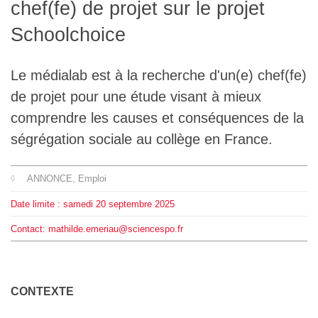
chef(fe) de projet sur le projet
L'équipe
Schoolchoice
Le médialab
Le médialab est à la recherche d'un(e) chef(fe)
de projet pour une étude visant à mieux
FR
|
EN
comprendre les causes et conséquences de la
ségrégation sociale au collège en France.
ANNONCE
, Emploi
Date limite :
samedi
20
septembre
2025
Contact: mathilde.emeriau@sciencespo.fr
CONTEXTE