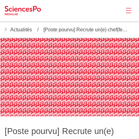
Actualités
[Poste pourvu] Recrute un(e) chef(fe) de projet sur le projet Schoolchoice
Actualités
░▒▓█░▒▓░▒▓█░▒▓░▒▓█░▒▓░▒▓█░▒▓░▒▓█░▒▓░▒▓█░▒▓░▒▓█░▒▓░▒▓█░▒▓░▒▓█░▒▓░▒▓█░▒▓░▒▓█░▒▓░▒▓█░▒▓░▒▓█░▒▓░▒▓█░▒▓░▒▓█░▒▓░▒▓█░▒▓░▒▓█░▒▓░▒▓█░▒▓░▒▓█░▒▓░▒▓█░▒▓░▒▓█░▒▓░▒▓█░▒▓░▒▓█░▒▓░▒▓█░▒▓░▒▓█░▒▓░▒▓█░▒▓░▒▓█░▒▓░▒▓█░▒▓░▒▓█░▒▓░▒▓█░▒▓░▒▓█░▒▓░▒▓█░▒▓
░▒▓▒▒▓█░▒▓▒▒▓█░▒▓▒▒▓█░▒▓▒▒▓█░▒▓▒▒▓█░▒▓▒▒▓█░▒▓▒▒▓█░▒▓▒▒▓█░▒▓▒▒▓█░▒▓▒▒▓█░▒▓▒▒▓█░▒▓▒▒▓█░▒▓▒▒▓█░▒▓▒▒▓█░▒▓▒▒▓█░▒▓▒▒▓█░▒▓▒▒▓█░▒▓▒▒▓█░▒▓▒▒▓█░▒▓▒▒▓█░▒▓▒▒▓█░▒▓▒▒▓█░▒▓▒▒▓█░▒▓▒▒▓█░▒▓▒▒▓█░▒▓▒▒▓█░▒▓▒▒▓█░▒▓▒▒▓█░▒▓▒▒▓█░▒▓▒▒▓█░▒▓▒▒▓█░▒▓▒▒▓█
▓▓█░▒▓▓▓▓█░▒▓▓▓▓█░▒▓▓▓▓█░▒▓▓▓▓█░▒▓▓▓▓█░▒▓▓▓▓█░▒▓▓▓▓█░▒▓▓▓▓█░▒▓▓▓▓█░▒▓▓▓▓█░▒▓▓▓▓█░▒▓▓▓▓█░▒▓▓▓▓█░▒▓▓▓▓█░▒▓▓▓▓█░▒▓▓▓▓█░▒▓▓▓▓█░▒▓▓▓▓█░▒▓▓▓▓█░▒▓▓▓▓█░▒▓▓▓▓█░▒▓▓▓▓█░▒▓▓▓▓█░▒▓▓▓▓█░▒▓▓▓▓█░▒▓▓▓▓█░▒▓▓▓▓█░▒▓▓▓▓█░▒▓▓▓▓█░▒▓▓▓▓█░▒▓▓▓▓█░▒▓▓
░▒███▓█░▒███▓█░▒███▓█░▒███▓█░▒███▓█░▒███▓█░▒███▓█░▒███▓█░▒███▓█░▒███▓█░▒███▓█░▒███▓█░▒███▓█░▒███▓█░▒███▓█░▒███▓█░▒███▓█░▒███▓█░▒███▓█░▒███▓█░▒███▓█░▒███▓█░▒███▓█░▒███▓█░▒███▓█░▒███▓█░▒███▓█░▒███▓█░▒███▓█░▒███▓█░▒███▓█░▒███▓█
░██░▒░░░██░▒░░░██░▒░░░██░▒░░░██░▒░░░██░▒░░░██░▒░░░██░▒░░░██░▒░░░██░▒░░░██░▒░░░██░▒░░░██░▒░░░██░▒░░░██░▒░░░██░▒░░░██░▒░░░██░▒░░░██░▒░░░██░▒░░░██░▒░░░██░▒░░░██░▒░░░██░▒░░░██░▒░░░██░▒░░░██░▒░░░██░▒░░░██░▒░░░██░▒░░░██░▒░░░██░▒░░
▒▒▒▒░░░▒▒▒▒░░░▒▒▒▒░░░▒▒▒▒░░░▒▒▒▒░░░▒▒▒▒░░░▒▒▒▒░░░▒▒▒▒░░░▒▒▒▒░░░▒▒▒▒░░░▒▒▒▒░░░▒▒▒▒░░░▒▒▒▒░░░▒▒▒▒░░░▒▒▒▒░░░▒▒▒▒░░░▒▒▒▒░░░▒▒▒▒░░░▒▒▒▒░░░▒▒▒▒░░░▒▒▒▒░░░▒▒▒▒░░░▒▒▒▒░░░▒▒▒▒░░░▒▒▒▒░░░▒▒▒▒░░░▒▒▒▒░░░▒▒▒▒░░░▒▒▒▒░░░▒▒▒▒░░░▒▒▒▒░░░▒▒▒▒░░░
▒▒▒░▓▓▓▒▒▒░▓▓▓▒▒▒░▓▓▓▒▒▒░▓▓▓▒▒▒░▓▓▓▒▒▒░▓▓▓▒▒▒░▓▓▓▒▒▒░▓▓▓▒▒▒░▓▓▓▒▒▒░▓▓▓▒▒▒░▓▓▓▒▒▒░▓▓▓▒▒▒░▓▓▓▒▒▒░▓▓▓▒▒▒░▓▓▓▒▒▒░▓▓▓▒▒▒░▓▓▓▒▒▒░▓▓▓▒▒▒░▓▓▓▒▒▒░▓▓▓▒▒▒░▓▓▓▒▒▒░▓▓▓▒▒▒░▓▓▓▒▒▒░▓▓▓▒▒▒░▓▓▓▒▒▒░▓▓▓▒▒▒░▓▓▓▒▒▒░▓▓▓▒▒▒░▓▓▓▒▒▒░▓▓▓▒▒▒░▓▓▓▒▒▒░▓▓▓
░▒▓█░▒▓░▒▓█░▒▓░▒▓█░▒▓░▒▓█░▒▓░▒▓█░▒▓░▒▓█░▒▓░▒▓█░▒▓░▒▓█░▒▓░▒▓█░▒▓░▒▓█░▒▓░▒▓█░▒▓░▒▓█░▒▓░▒▓█░▒▓░▒▓█░▒▓░▒▓█░▒▓░▒▓█░▒▓░▒▓█░▒▓░▒▓█░▒▓░▒▓█░▒▓░▒▓█░▒▓░▒▓█░▒▓░▒▓█░▒▓░▒▓█░▒▓░▒▓█░▒▓░▒▓█░▒▓░▒▓█░▒▓░▒▓█░▒▓░▒▓█░▒▓░▒▓█░▒▓░▒▓█░▒▓░▒▓█░▒▓░▒▓█░▒▓
░▒▓▒▒▓█░▒▓▒▒▓█░▒▓▒▒▓█░▒▓▒▒▓█░▒▓▒▒▓█░▒▓▒▒▓█░▒▓▒▒▓█░▒▓▒▒▓█░▒▓▒▒▓█░▒▓▒▒▓█░▒▓▒▒▓█░▒▓▒▒▓█░▒▓▒▒▓█░▒▓▒▒▓█░▒▓▒▒▓█░▒▓▒▒▓█░▒▓▒▒▓█░▒▓▒▒▓█░▒▓▒▒▓█░▒▓▒▒▓█░▒▓▒▒▓█░▒▓▒▒▓█░▒▓▒▒▓█░▒▓▒▒▓█░▒▓▒▒▓█░▒▓▒▒▓█░▒▓▒▒▓█░▒▓▒▒▓█░▒▓▒▒▓█░▒▓▒▒▓█░▒▓▒▒▓█░▒▓▒▒▓█
▓▓█░▒▓▓▓▓█░▒▓▓▓▓█░▒▓▓▓▓█░▒▓▓▓▓█░▒▓▓▓▓█░▒▓▓▓▓█░▒▓▓▓▓█░▒▓▓▓▓█░▒▓▓▓▓█░▒▓▓▓▓█░▒▓▓▓▓█░▒▓▓▓▓█░▒▓▓▓▓█░▒▓▓▓▓█░▒▓▓▓▓█░▒▓▓▓▓█░▒▓▓▓▓█░▒▓▓▓▓█░▒▓▓▓▓█░▒▓▓▓▓█░▒▓▓▓▓█░▒▓▓▓▓█░▒▓▓▓▓█░▒▓▓▓▓█░▒▓▓▓▓█░▒▓▓▓▓█░▒▓▓▓▓█░▒▓▓▓▓█░▒▓▓▓▓█░▒▓▓▓▓█░▒▓▓▓▓█░▒▓▓
░▒███▓█░▒███▓█░▒███▓█░▒███▓█░▒███▓█░▒███▓█░▒███▓█░▒███▓█░▒███▓█░▒███▓█░▒███▓█░▒███▓█░▒███▓█░▒███▓█░▒███▓█░▒███▓█░▒███▓█░▒███▓█░▒███▓█░▒███▓█░▒███▓█░▒███▓█░▒███▓█░▒███▓█░▒███▓█░▒███▓█░▒███▓█░▒███▓█░▒███▓█░▒███▓█░▒███▓█░▒███▓█
Productions
░██░▒░░░██░▒░░░██░▒░░░██░▒░░░██░▒░░░██░▒░░░██░▒░░░██░▒░░░██░▒░░░██░▒░░░██░▒░░░██░▒░░░██░▒░░░██░▒░░░██░▒░░░██░▒░░░██░▒░░░██░▒░░░██░▒░░░██░▒░░░██░▒░░░██░▒░░░██░▒░░░██░▒░░░██░▒░░░██░▒░░░██░▒░░░██░▒░░░██░▒░░░██░▒░░░██░▒░░░██░▒░░
▒▒▒▒░░░▒▒▒▒░░░▒▒▒▒░░░▒▒▒▒░░░▒▒▒▒░░░▒▒▒▒░░░▒▒▒▒░░░▒▒▒▒░░░▒▒▒▒░░░▒▒▒▒░░░▒▒▒▒░░░▒▒▒▒░░░▒▒▒▒░░░▒▒▒▒░░░▒▒▒▒░░░▒▒▒▒░░░▒▒▒▒░░░▒▒▒▒░░░▒▒▒▒░░░▒▒▒▒░░░▒▒▒▒░░░▒▒▒▒░░░▒▒▒▒░░░▒▒▒▒░░░▒▒▒▒░░░▒▒▒▒░░░▒▒▒▒░░░▒▒▒▒░░░▒▒▒▒░░░▒▒▒▒░░░▒▒▒▒░░░▒▒▒▒░░░
▒▒▒░▓▓▓▒▒▒░▓▓▓▒▒▒░▓▓▓▒▒▒░▓▓▓▒▒▒░▓▓▓▒▒▒░▓▓▓▒▒▒░▓▓▓▒▒▒░▓▓▓▒▒▒░▓▓▓▒▒▒░▓▓▓▒▒▒░▓▓▓▒▒▒░▓▓▓▒▒▒░▓▓▓▒▒▒░▓▓▓▒▒▒░▓▓▓▒▒▒░▓▓▓▒▒▒░▓▓▓▒▒▒░▓▓▓▒▒▒░▓▓▓▒▒▒░▓▓▓▒▒▒░▓▓▓▒▒▒░▓▓▓▒▒▒░▓▓▓▒▒▒░▓▓▓▒▒▒░▓▓▓▒▒▒░▓▓▓▒▒▒░▓▓▓▒▒▒░▓▓▓▒▒▒░▓▓▓▒▒▒░▓▓▓▒▒▒░▓▓▓▒▒▒░▓▓▓
░▒▓█░▒▓░▒▓█░▒▓░▒▓█░▒▓░▒▓█░▒▓░▒▓█░▒▓░▒▓█░▒▓░▒▓█░▒▓░▒▓█░▒▓░▒▓█░▒▓░▒▓█░▒▓░▒▓█░▒▓░▒▓█░▒▓░▒▓█░▒▓░▒▓█░▒▓░▒▓█░▒▓░▒▓█░▒▓░▒▓█░▒▓░▒▓█░▒▓░▒▓█░▒▓░▒▓█░▒▓░▒▓█░▒▓░▒▓█░▒▓░▒▓█░▒▓░▒▓█░▒▓░▒▓█░▒▓░▒▓█░▒▓░▒▓█░▒▓░▒▓█░▒▓░▒▓█░▒▓░▒▓█░▒▓░▒▓█░▒▓░▒▓█░▒▓
░▒▓▒▒▓█░▒▓▒▒▓█░▒▓▒▒▓█░▒▓▒▒▓█░▒▓▒▒▓█░▒▓▒▒▓█░▒▓▒▒▓█░▒▓▒▒▓█░▒▓▒▒▓█░▒▓▒▒▓█░▒▓▒▒▓█░▒▓▒▒▓█░▒▓▒▒▓█░▒▓▒▒▓█░▒▓▒▒▓█░▒▓▒▒▓█░▒▓▒▒▓█░▒▓▒▒▓█░▒▓▒▒▓█░▒▓▒▒▓█░▒▓▒▒▓█░▒▓▒▒▓█░▒▓▒▒▓█░▒▓▒▒▓█░▒▓▒▒▓█░▒▓▒▒▓█░▒▓▒▒▓█░▒▓▒▒▓█░▒▓▒▒▓█░▒▓▒▒▓█░▒▓▒▒▓█░▒▓▒▒▓█
▓▓█░▒▓▓▓▓█░▒▓▓▓▓█░▒▓▓▓▓█░▒▓▓▓▓█░▒▓▓▓▓█░▒▓▓▓▓█░▒▓▓▓▓█░▒▓▓▓▓█░▒▓▓▓▓█░▒▓▓▓▓█░▒▓▓▓▓█░▒▓▓▓▓█░▒▓▓▓▓█░▒▓▓▓▓█░▒▓▓▓▓█░▒▓▓▓▓█░▒▓▓▓▓█░▒▓▓▓▓█░▒▓▓▓▓█░▒▓▓▓▓█░▒▓▓▓▓█░▒▓▓▓▓█░▒▓▓▓▓█░▒▓▓▓▓█░▒▓▓▓▓█░▒▓▓▓▓█░▒▓▓▓▓█░▒▓▓▓▓█░▒▓▓▓▓█░▒▓▓▓▓█░▒▓▓▓▓█░▒▓▓
░▒███▓█░▒███▓█░▒███▓█░▒███▓█░▒███▓█░▒███▓█░▒███▓█░▒███▓█░▒███▓█░▒███▓█░▒███▓█░▒███▓█░▒███▓█░▒███▓█░▒███▓█░▒███▓█░▒███▓█░▒███▓█░▒███▓█░▒███▓█░▒███▓█░▒███▓█░▒███▓█░▒███▓█░▒███▓█░▒███▓█░▒███▓█░▒███▓█░▒███▓█░▒███▓█░▒███▓█░▒███▓█
░██░▒░░░██░▒░░░██░▒░░░██░▒░░░██░▒░░░██░▒░░░██░▒░░░██░▒░░░██░▒░░░██░▒░░░██░▒░░░██░▒░░░██░▒░░░██░▒░░░██░▒░░░██░▒░░░██░▒░░░██░▒░░░██░▒░░░██░▒░░░██░▒░░░██░▒░░░██░▒░░░██░▒░░░██░▒░░░██░▒░░░██░▒░░░██░▒░░░██░▒░░░██░▒░░░██░▒░░░██░▒░░
▒▒▒▒░░░▒▒▒▒░░░▒▒▒▒░░░▒▒▒▒░░░▒▒▒▒░░░▒▒▒▒░░░▒▒▒▒░░░▒▒▒▒░░░▒▒▒▒░░░▒▒▒▒░░░▒▒▒▒░░░▒▒▒▒░░░▒▒▒▒░░░▒▒▒▒░░░▒▒▒▒░░░▒▒▒▒░░░▒▒▒▒░░░▒▒▒▒░░░▒▒▒▒░░░▒▒▒▒░░░▒▒▒▒░░░▒▒▒▒░░░▒▒▒▒░░░▒▒▒▒░░░▒▒▒▒░░░▒▒▒▒░░░▒▒▒▒░░░▒▒▒▒░░░▒▒▒▒░░░▒▒▒▒░░░▒▒▒▒░░░▒▒▒▒░░░
▒▒▒░▓▓▓▒▒▒░▓▓▓▒▒▒░▓▓▓▒▒▒░▓▓▓▒▒▒░▓▓▓▒▒▒░▓▓▓▒▒▒░▓▓▓▒▒▒░▓▓▓▒▒▒░▓▓▓▒▒▒░▓▓▓▒▒▒░▓▓▓▒▒▒░▓▓▓▒▒▒░▓▓▓▒▒▒░▓▓▓▒▒▒░▓▓▓▒▒▒░▓▓▓▒▒▒░▓▓▓▒▒▒░▓▓▓▒▒▒░▓▓▓▒▒▒░▓▓▓▒▒▒░▓▓▓▒▒▒░▓▓▓▒▒▒░▓▓▓▒▒▒░▓▓▓▒▒▒░▓▓▓▒▒▒░▓▓▓▒▒▒░▓▓▓▒▒▒░▓▓▓▒▒▒░▓▓▓▒▒▒░▓▓▓▒▒▒░▓▓▓▒▒▒░▓▓▓
░▒▓█░▒▓░▒▓█░▒▓░▒▓█░▒▓░▒▓█░▒▓░▒▓█░▒▓░▒▓█░▒▓░▒▓█░▒▓░▒▓█░▒▓░▒▓█░▒▓░▒▓█░▒▓░▒▓█░▒▓░▒▓█░▒▓░▒▓█░▒▓░▒▓█░▒▓░▒▓█░▒▓░▒▓█░▒▓░▒▓█░▒▓░▒▓█░▒▓░▒▓█░▒▓░▒▓█░▒▓░▒▓█░▒▓░▒▓█░▒▓░▒▓█░▒▓░▒▓█░▒▓░▒▓█░▒▓░▒▓█░▒▓░▒▓█░▒▓░▒▓█░▒▓░▒▓█░▒▓░▒▓█░▒▓░▒▓█░▒▓░▒▓█░▒▓
░▒▓▒▒▓█░▒▓▒▒▓█░▒▓▒▒▓█░▒▓▒▒▓█░▒▓▒▒▓█░▒▓▒▒▓█░▒▓▒▒▓█░▒▓▒▒▓█░▒▓▒▒▓█░▒▓▒▒▓█░▒▓▒▒▓█░▒▓▒▒▓█░▒▓▒▒▓█░▒▓▒▒▓█░▒▓▒▒▓█░▒▓▒▒▓█░▒▓▒▒▓█░▒▓▒▒▓█░▒▓▒▒▓█░▒▓▒▒▓█░▒▓▒▒▓█░▒▓▒▒▓█░▒▓▒▒▓█░▒▓▒▒▓█░▒▓▒▒▓█░▒▓▒▒▓█░▒▓▒▒▓█░▒▓▒▒▓█░▒▓▒▒▓█░▒▓▒▒▓█░▒▓▒▒▓█░▒▓▒▒▓█
▓▓█░▒▓▓▓▓█░▒▓▓▓▓█░▒▓▓▓▓█░▒▓▓▓▓█░▒▓▓▓▓█░▒▓▓▓▓█░▒▓▓▓▓█░▒▓▓▓▓█░▒▓▓▓▓█░▒▓▓▓▓█░▒▓▓▓▓█░▒▓▓▓▓█░▒▓▓▓▓█░▒▓▓▓▓█░▒▓▓▓▓█░▒▓▓▓▓█░▒▓▓▓▓█░▒▓▓▓▓█░▒▓▓▓▓█░▒▓▓▓▓█░▒▓▓▓▓█░▒▓▓▓▓█░▒▓▓▓▓█░▒▓▓▓▓█░▒▓▓▓▓█░▒▓▓▓▓█░▒▓▓▓▓█░▒▓▓▓▓█░▒▓▓▓▓█░▒▓▓▓▓█░▒▓▓▓▓█░▒▓▓
░▒███▓█░▒███▓█░▒███▓█░▒███▓█░▒███▓█░▒███▓█░▒███▓█░▒███▓█░▒███▓█░▒███▓█░▒███▓█░▒███▓█░▒███▓█░▒███▓█░▒███▓█░▒███▓█░▒███▓█░▒███▓█░▒███▓█░▒███▓█░▒███▓█░▒███▓█░▒███▓█░▒███▓█░▒███▓█░▒███▓█░▒███▓█░▒███▓█░▒███▓█░▒███▓█░▒███▓█░▒███▓█
░██░▒░░░██░▒░░░██░▒░░░██░▒░░░██░▒░░░██░▒░░░██░▒░░░██░▒░░░██░▒░░░██░▒░░░██░▒░░░██░▒░░░██░▒░░░██░▒░░░██░▒░░░██░▒░░░██░▒░░░██░▒░░░██░▒░░░██░▒░░░██░▒░░░██░▒░░░██░▒░░░██░▒░░░██░▒░░░██░▒░░░██░▒░░░██░▒░░░██░▒░░░██░▒░░░██░▒░░░██░▒░░
▒▒▒▒░░░▒▒▒▒░░░▒▒▒▒░░░▒▒▒▒░░░▒▒▒▒░░░▒▒▒▒░░░▒▒▒▒░░░▒▒▒▒░░░▒▒▒▒░░░▒▒▒▒░░░▒▒▒▒░░░▒▒▒▒░░░▒▒▒▒░░░▒▒▒▒░░░▒▒▒▒░░░▒▒▒▒░░░▒▒▒▒░░░▒▒▒▒░░░▒▒▒▒░░░▒▒▒▒░░░▒▒▒▒░░░▒▒▒▒░░░▒▒▒▒░░░▒▒▒▒░░░▒▒▒▒░░░▒▒▒▒░░░▒▒▒▒░░░▒▒▒▒░░░▒▒▒▒░░░▒▒▒▒░░░▒▒▒▒░░░▒▒▒▒░░░
▒▒▒░▓▓▓▒▒▒░▓▓▓▒▒▒░▓▓▓▒▒▒░▓▓▓▒▒▒░▓▓▓▒▒▒░▓▓▓▒▒▒░▓▓▓▒▒▒░▓▓▓▒▒▒░▓▓▓▒▒▒░▓▓▓▒▒▒░▓▓▓▒▒▒░▓▓▓▒▒▒░▓▓▓▒▒▒░▓▓▓▒▒▒░▓▓▓▒▒▒░▓▓▓▒▒▒░▓▓▓▒▒▒░▓▓▓▒▒▒░▓▓▓▒▒▒░▓▓▓▒▒▒░▓▓▓▒▒▒░▓▓▓▒▒▒░▓▓▓▒▒▒░▓▓▓▒▒▒░▓▓▓▒▒▒░▓▓▓▒▒▒░▓▓▓▒▒▒░▓▓▓▒▒▒░▓▓▓▒▒▒░▓▓▓▒▒▒░▓▓▓▒▒▒░▓▓▓
░▒▓█░▒▓░▒▓█░▒▓░▒▓█░▒▓░▒▓█░▒▓░▒▓█░▒▓░▒▓█░▒▓░▒▓█░▒▓░▒▓█░▒▓░▒▓█░▒▓░▒▓█░▒▓░▒▓█░▒▓░▒▓█░▒▓░▒▓█░▒▓░▒▓█░▒▓░▒▓█░▒▓░▒▓█░▒▓░▒▓█░▒▓░▒▓█░▒▓░▒▓█░▒▓░▒▓█░▒▓░▒▓█░▒▓░▒▓█░▒▓░▒▓█░▒▓░▒▓█░▒▓░▒▓█░▒▓░▒▓█░▒▓░▒▓█░▒▓░▒▓█░▒▓░▒▓█░▒▓░▒▓█░▒▓░▒▓█░▒▓░▒▓█░▒▓
░▒▓▒▒▓█░▒▓▒▒▓█░▒▓▒▒▓█░▒▓▒▒▓█░▒▓▒▒▓█░▒▓▒▒▓█░▒▓▒▒▓█░▒▓▒▒▓█░▒▓▒▒▓█░▒▓▒▒▓█░▒▓▒▒▓█░▒▓▒▒▓█░▒▓▒▒▓█░▒▓▒▒▓█░▒▓▒▒▓█░▒▓▒▒▓█░▒▓▒▒▓█░▒▓▒▒▓█░▒▓▒▒▓█░▒▓▒▒▓█░▒▓▒▒▓█░▒▓▒▒▓█░▒▓▒▒▓█░▒▓▒▒▓█░▒▓▒▒▓█░▒▓▒▒▓█░▒▓▒▒▓█░▒▓▒▒▓█░▒▓▒▒▓█░▒▓▒▒▓█░▒▓▒▒▓█░▒▓▒▒▓█
▓▓█░▒▓▓▓▓█░▒▓▓▓▓█░▒▓▓▓▓█░▒▓▓▓▓█░▒▓▓▓▓█░▒▓▓▓▓█░▒▓▓▓▓█░▒▓▓▓▓█░▒▓▓▓▓█░▒▓▓▓▓█░▒▓▓▓▓█░▒▓▓▓▓█░▒▓▓▓▓█░▒▓▓▓▓█░▒▓▓▓▓█░▒▓▓▓▓█░▒▓▓▓▓█░▒▓▓▓▓█░▒▓▓▓▓█░▒▓▓▓▓█░▒▓▓▓▓█░▒▓▓▓▓█░▒▓▓▓▓█░▒▓▓▓▓█░▒▓▓▓▓█░▒▓▓▓▓█░▒▓▓▓▓█░▒▓▓▓▓█░▒▓▓▓▓█░▒▓▓▓▓█░▒▓▓▓▓█░▒▓▓
░▒███▓█░▒███▓█░▒███▓█░▒███▓█░▒███▓█░▒███▓█░▒███▓█░▒███▓█░▒███▓█░▒███▓█░▒███▓█░▒███▓█░▒███▓█░▒███▓█░▒███▓█░▒███▓█░▒███▓█░▒███▓█░▒███▓█░▒███▓█░▒███▓█░▒███▓█░▒███▓█░▒███▓█░▒███▓█░▒███▓█░▒███▓█░▒███▓█░▒███▓█░▒███▓█░▒███▓█░▒███▓█
Activités
░██░▒░░░██░▒░░░██░▒░░░██░▒░░░██░▒░░░██░▒░░░██░▒░░░██░▒░░░██░▒░░░██░▒░░░██░▒░░░██░▒░░░██░▒░░░██░▒░░░██░▒░░░██░▒░░░██░▒░░░██░▒░░░██░▒░░░██░▒░░░██░▒░░░██░▒░░░██░▒░░░██░▒░░░██░▒░░░██░▒░░░██░▒░░░██░▒░░░██░▒░░░██░▒░░░██░▒░░░██░▒░░
▒▒▒▒░░░▒▒▒▒░░░▒▒▒▒░░░▒▒▒▒░░░▒▒▒▒░░░▒▒▒▒░░░▒▒▒▒░░░▒▒▒▒░░░▒▒▒▒░░░▒▒▒▒░░░▒▒▒▒░░░▒▒▒▒░░░▒▒▒▒░░░▒▒▒▒░░░▒▒▒▒░░░▒▒▒▒░░░▒▒▒▒░░░▒▒▒▒░░░▒▒▒▒░░░▒▒▒▒░░░▒▒▒▒░░░▒▒▒▒░░░▒▒▒▒░░░▒▒▒▒░░░▒▒▒▒░░░▒▒▒▒░░░▒▒▒▒░░░▒▒▒▒░░░▒▒▒▒░░░▒▒▒▒░░░▒▒▒▒░░░▒▒▒▒░░░
▒▒▒░▓▓▓▒▒▒░▓▓▓▒▒▒░▓▓▓▒▒▒░▓▓▓▒▒▒░▓▓▓▒▒▒░▓▓▓▒▒▒░▓▓▓▒▒▒░▓▓▓▒▒▒░▓▓▓▒▒▒░▓▓▓▒▒▒░▓▓▓▒▒▒░▓▓▓▒▒▒░▓▓▓▒▒▒░▓▓▓▒▒▒░▓▓▓▒▒▒░▓▓▓▒▒▒░▓▓▓▒▒▒░▓▓▓▒▒▒░▓▓▓▒▒▒░▓▓▓▒▒▒░▓▓▓▒▒▒░▓▓▓▒▒▒░▓▓▓▒▒▒░▓▓▓▒▒▒░▓▓▓▒▒▒░▓▓▓▒▒▒░▓▓▓▒▒▒░▓▓▓▒▒▒░▓▓▓▒▒▒░▓▓▓▒▒▒░▓▓▓▒▒▒░▓▓▓
░▒▓█░▒▓░▒▓█░▒▓░▒▓█░▒▓░▒▓█░▒▓░▒▓█░▒▓░▒▓█░▒▓░▒▓█░▒▓░▒▓█░▒▓░▒▓█░▒▓░▒▓█░▒▓░▒▓█░▒▓░▒▓█░▒▓░▒▓█░▒▓░▒▓█░▒▓░▒▓█░▒▓░▒▓█░▒▓░▒▓█░▒▓░▒▓█░▒▓░▒▓█░▒▓░▒▓█░▒▓░▒▓█░▒▓░▒▓█░▒▓░▒▓█░▒▓░▒▓█░▒▓░▒▓█░▒▓░▒▓█░▒▓░▒▓█░▒▓░▒▓█░▒▓░▒▓█░▒▓░▒▓█░▒▓░▒▓█░▒▓░▒▓█░▒▓
░▒▓▒▒▓█░▒▓▒▒▓█░▒▓▒▒▓█░▒▓▒▒▓█░▒▓▒▒▓█░▒▓▒▒▓█░▒▓▒▒▓█░▒▓▒▒▓█░▒▓▒▒▓█░▒▓▒▒▓█░▒▓▒▒▓█░▒▓▒▒▓█░▒▓▒▒▓█░▒▓▒▒▓█░▒▓▒▒▓█░▒▓▒▒▓█░▒▓▒▒▓█░▒▓▒▒▓█░▒▓▒▒▓█░▒▓▒▒▓█░▒▓▒▒▓█░▒▓▒▒▓█░▒▓▒▒▓█░▒▓▒▒▓█░▒▓▒▒▓█░▒▓▒▒▓█░▒▓▒▒▓█░▒▓▒▒▓█░▒▓▒▒▓█░▒▓▒▒▓█░▒▓▒▒▓█░▒▓▒▒▓█
▓▓█░▒▓▓▓▓█░▒▓▓▓▓█░▒▓▓▓▓█░▒▓▓▓▓█░▒▓▓▓▓█░▒▓▓▓▓█░▒▓▓▓▓█░▒▓▓▓▓█░▒▓▓▓▓█░▒▓▓▓▓█░▒▓▓▓▓█░▒▓▓▓▓█░▒▓▓▓▓█░▒▓▓▓▓█░▒▓▓▓▓█░▒▓▓▓▓█░▒▓▓▓▓█░▒▓▓▓▓█░▒▓▓▓▓█░▒▓▓▓▓█░▒▓▓▓▓█░▒▓▓▓▓█░▒▓▓▓▓█░▒▓▓▓▓█░▒▓▓▓▓█░▒▓▓▓▓█░▒▓▓▓▓█░▒▓▓▓▓█░▒▓▓▓▓█░▒▓▓▓▓█░▒▓▓▓▓█░▒▓▓
░▒███▓█░▒███▓█░▒███▓█░▒███▓█░▒███▓█░▒███▓█░▒███▓█░▒███▓█░▒███▓█░▒███▓█░▒███▓█░▒███▓█░▒███▓█░▒███▓█░▒███▓█░▒███▓█░▒███▓█░▒███▓█░▒███▓█░▒███▓█░▒███▓█░▒███▓█░▒███▓█░▒███▓█░▒███▓█░▒███▓█░▒███▓█░▒███▓█░▒███▓█░▒███▓█░▒███▓█░▒███▓█
░██░▒░░░██░▒░░░██░▒░░░██░▒░░░██░▒░░░██░▒░░░██░▒░░░██░▒░░░██░▒░░░██░▒░░░██░▒░░░██░▒░░░██░▒░░░██░▒░░░██░▒░░░██░▒░░░██░▒░░░██░▒░░░██░▒░░░██░▒░░░██░▒░░░██░▒░░░██░▒░░░██░▒░░░██░▒░░░██░▒░░░██░▒░░░██░▒░░░██░▒░░░██░▒░░░██░▒░░░██░▒░░
▒▒▒▒░░░▒▒▒▒░░░▒▒▒▒░░░▒▒▒▒░░░▒▒▒▒░░░▒▒▒▒░░░▒▒▒▒░░░▒▒▒▒░░░▒▒▒▒░░░▒▒▒▒░░░▒▒▒▒░░░▒▒▒▒░░░▒▒▒▒░░░▒▒▒▒░░░▒▒▒▒░░░▒▒▒▒░░░▒▒▒▒░░░▒▒▒▒░░░▒▒▒▒░░░▒▒▒▒░░░▒▒▒▒░░░▒▒▒▒░░░▒▒▒▒░░░▒▒▒▒░░░▒▒▒▒░░░▒▒▒▒░░░▒▒▒▒░░░▒▒▒▒░░░▒▒▒▒░░░▒▒▒▒░░░▒▒▒▒░░░▒▒▒▒░░░
▒▒▒░▓▓▓▒▒▒░▓▓▓▒▒▒░▓▓▓▒▒▒░▓▓▓▒▒▒░▓▓▓▒▒▒░▓▓▓▒▒▒░▓▓▓▒▒▒░▓▓▓▒▒▒░▓▓▓▒▒▒░▓▓▓▒▒▒░▓▓▓▒▒▒░▓▓▓▒▒▒░▓▓▓▒▒▒░▓▓▓▒▒▒░▓▓▓▒▒▒░▓▓▓▒▒▒░▓▓▓▒▒▒░▓▓▓▒▒▒░▓▓▓▒▒▒░▓▓▓▒▒▒░▓▓▓▒▒▒░▓▓▓▒▒▒░▓▓▓▒▒▒░▓▓▓▒▒▒░▓▓▓▒▒▒░▓▓▓▒▒▒░▓▓▓▒▒▒░▓▓▓▒▒▒░▓▓▓▒▒▒░▓▓▓▒▒▒░▓▓▓▒▒▒░▓▓▓
░▒▓█░▒▓░▒▓█░▒▓░▒▓█░▒▓░▒▓█░▒▓░▒▓█░▒▓░▒▓█░▒▓░▒▓█░▒▓░▒▓█░▒▓░▒▓█░▒▓░▒▓█░▒▓░▒▓█░▒▓░▒▓█░▒▓░▒▓█░▒▓░▒▓█░▒▓░▒▓█░▒▓░▒▓█░▒▓░▒▓█░▒▓░▒▓█░▒▓░▒▓█░▒▓░▒▓█░▒▓░▒▓█░▒▓░▒▓█░▒▓░▒▓█░▒▓░▒▓█░▒▓░▒▓█░▒▓░▒▓█░▒▓░▒▓█░▒▓░▒▓█░▒▓░▒▓█░▒▓░▒▓█░▒▓░▒▓█░▒▓░▒▓█░▒▓
░▒▓▒▒▓█░▒▓▒▒▓█░▒▓▒▒▓█░▒▓▒▒▓█░▒▓▒▒▓█░▒▓▒▒▓█░▒▓▒▒▓█░▒▓▒▒▓█░▒▓▒▒▓█░▒▓▒▒▓█░▒▓▒▒▓█░▒▓▒▒▓█░▒▓▒▒▓█░▒▓▒▒▓█░▒▓▒▒▓█░▒▓▒▒▓█░▒▓▒▒▓█░▒▓▒▒▓█░▒▓▒▒▓█░▒▓▒▒▓█░▒▓▒▒▓█░▒▓▒▒▓█░▒▓▒▒▓█░▒▓▒▒▓█░▒▓▒▒▓█░▒▓▒▒▓█░▒▓▒▒▓█░▒▓▒▒▓█░▒▓▒▒▓█░▒▓▒▒▓█░▒▓▒▒▓█░▒▓▒▒▓█
▓▓█░▒▓▓▓▓█░▒▓▓▓▓█░▒▓▓▓▓█░▒▓▓▓▓█░▒▓▓▓▓█░▒▓▓▓▓█░▒▓▓▓▓█░▒▓▓▓▓█░▒▓▓▓▓█░▒▓▓▓▓█░▒▓▓▓▓█░▒▓▓▓▓█░▒▓▓▓▓█░▒▓▓▓▓█░▒▓▓▓▓█░▒▓▓▓▓█░▒▓▓▓▓█░▒▓▓▓▓█░▒▓▓▓▓█░▒▓▓▓▓█░▒▓▓▓▓█░▒▓▓▓▓█░▒▓▓▓▓█░▒▓▓▓▓█░▒▓▓▓▓█░▒▓▓▓▓█░▒▓▓▓▓█░▒▓▓▓▓█░▒▓▓▓▓█░▒▓▓▓▓█░▒▓▓▓▓█░▒▓▓
░▒███▓█░▒███▓█░▒███▓█░▒███▓█░▒███▓█░▒███▓█░▒███▓█░▒███▓█░▒███▓█░▒███▓█░▒███▓█░▒███▓█░▒███▓█░▒███▓█░▒███▓█░▒███▓█░▒███▓█░▒███▓█░▒███▓█░▒███▓█░▒███▓█░▒███▓█░▒███▓█░▒███▓█░▒███▓█░▒███▓█░▒███▓█░▒███▓█░▒███▓█░▒███▓█░▒███▓█░▒███▓█
░██░▒░░░██░▒░░░██░▒░░░██░▒░░░██░▒░░░██░▒░░░██░▒░░░██░▒░░░██░▒░░░██░▒░░░██░▒░░░██░▒░░░██░▒░░░██░▒░░░██░▒░░░██░▒░░░██░▒░░░██░▒░░░██░▒░░░██░▒░░░██░▒░░░██░▒░░░██░▒░░░██░▒░░░██░▒░░░██░▒░░░██░▒░░░██░▒░░░██░▒░░░██░▒░░░██░▒░░░██░▒░░
▒▒▒▒░░░▒▒▒▒░░░▒▒▒▒░░░▒▒▒▒░░░▒▒▒▒░░░▒▒▒▒░░░▒▒▒▒░░░▒▒▒▒░░░▒▒▒▒░░░▒▒▒▒░░░▒▒▒▒░░░▒▒▒▒░░░▒▒▒▒░░░▒▒▒▒░░░▒▒▒▒░░░▒▒▒▒░░░▒▒▒▒░░░▒▒▒▒░░░▒▒▒▒░░░▒▒▒▒░░░▒▒▒▒░░░▒▒▒▒░░░▒▒▒▒░░░▒▒▒▒░░░▒▒▒▒░░░▒▒▒▒░░░▒▒▒▒░░░▒▒▒▒░░░▒▒▒▒░░░▒▒▒▒░░░▒▒▒▒░░░▒▒▒▒░░░
▒▒▒░▓▓▓▒▒▒░▓▓▓▒▒▒░▓▓▓▒▒▒░▓▓▓▒▒▒░▓▓▓▒▒▒░▓▓▓▒▒▒░▓▓▓▒▒▒░▓▓▓▒▒▒░▓▓▓▒▒▒░▓▓▓▒▒▒░▓▓▓▒▒▒░▓▓▓▒▒▒░▓▓▓▒▒▒░▓▓▓▒▒▒░▓▓▓▒▒▒░▓▓▓▒▒▒░▓▓▓▒▒▒░▓▓▓▒▒▒░▓▓▓▒▒▒░▓▓▓▒▒▒░▓▓▓▒▒▒░▓▓▓▒▒▒░▓▓▓▒▒▒░▓▓▓▒▒▒░▓▓▓▒▒▒░▓▓▓▒▒▒░▓▓▓▒▒▒░▓▓▓▒▒▒░▓▓▓▒▒▒░▓▓▓▒▒▒░▓▓▓▒▒▒░▓▓▓
░▒▓█░▒▓░▒▓█░▒▓░▒▓█░▒▓░▒▓█░▒▓░▒▓█░▒▓░▒▓█░▒▓░▒▓█░▒▓░▒▓█░▒▓░▒▓█░▒▓░▒▓█░▒▓░▒▓█░▒▓░▒▓█░▒▓░▒▓█░▒▓░▒▓█░▒▓░▒▓█░▒▓░▒▓█░▒▓░▒▓█░▒▓░▒▓█░▒▓░▒▓█░▒▓░▒▓█░▒▓░▒▓█░▒▓░▒▓█░▒▓░▒▓█░▒▓░▒▓█░▒▓░▒▓█░▒▓░▒▓█░▒▓░▒▓█░▒▓░▒▓█░▒▓░▒▓█░▒▓░▒▓█░▒▓░▒▓█░▒▓░▒▓█░▒▓
░▒▓▒▒▓█░▒▓▒▒▓█░▒▓▒▒▓█░▒▓▒▒▓█░▒▓▒▒▓█░▒▓▒▒▓█░▒▓▒▒▓█░▒▓▒▒▓█░▒▓▒▒▓█░▒▓▒▒▓█░▒▓▒▒▓█░▒▓▒▒▓█░▒▓▒▒▓█░▒▓▒▒▓█░▒▓▒▒▓█░▒▓▒▒▓█░▒▓▒▒▓█░▒▓▒▒▓█░▒▓▒▒▓█░▒▓▒▒▓█░▒▓▒▒▓█░▒▓▒▒▓█░▒▓▒▒▓█░▒▓▒▒▓█░▒▓▒▒▓█░▒▓▒▒▓█░▒▓▒▒▓█░▒▓▒▒▓█░▒▓▒▒▓█░▒▓▒▒▓█░▒▓▒▒▓█░▒▓▒▒▓█
▓▓█░▒▓▓▓▓█░▒▓▓▓▓█░▒▓▓▓▓█░▒▓▓▓▓█░▒▓▓▓▓█░▒▓▓▓▓█░▒▓▓▓▓█░▒▓▓▓▓█░▒▓▓▓▓█░▒▓▓▓▓█░▒▓▓▓▓█░▒▓▓▓▓█░▒▓▓▓▓█░▒▓▓▓▓█░▒▓▓▓▓█░▒▓▓▓▓█░▒▓▓▓▓█░▒▓▓▓▓█░▒▓▓▓▓█░▒▓▓▓▓█░▒▓▓▓▓█░▒▓▓▓▓█░▒▓▓▓▓█░▒▓▓▓▓█░▒▓▓▓▓█░▒▓▓▓▓█░▒▓▓▓▓█░▒▓▓▓▓█░▒▓▓▓▓█░▒▓▓▓▓█░▒▓▓▓▓█░▒▓▓
Outils
░▒███▓█░▒███▓█░▒███▓█░▒███▓█░▒███▓█░▒███▓█░▒███▓█░▒███▓█░▒███▓█░▒███▓█░▒███▓█░▒███▓█░▒███▓█░▒███▓█░▒███▓█░▒███▓█░▒███▓█░▒███▓█░▒███▓█░▒███▓█░▒███▓█░▒███▓█░▒███▓█░▒███▓█░▒███▓█░▒███▓█░▒███▓█░▒███▓█░▒███▓█░▒███▓█░▒███▓█░▒███▓█
░██░▒░░░██░▒░░░██░▒░░░██░▒░░░██░▒░░░██░▒░░░██░▒░░░██░▒░░░██░▒░░░██░▒░░░██░▒░░░██░▒░░░██░▒░░░██░▒░░░██░▒░░░██░▒░░░██░▒░░░██░▒░░░██░▒░░░██░▒░░░██░▒░░░██░▒░░░██░▒░░░██░▒░░░██░▒░░░██░▒░░░██░▒░░░██░▒░░░██░▒░░░██░▒░░░██░▒░░░██░▒░░
▒▒▒▒░░░▒▒▒▒░░░▒▒▒▒░░░▒▒▒▒░░░▒▒▒▒░░░▒▒▒▒░░░▒▒▒▒░░░▒▒▒▒░░░▒▒▒▒░░░▒▒▒▒░░░▒▒▒▒░░░▒▒▒▒░░░▒▒▒▒░░░▒▒▒▒░░░▒▒▒▒░░░▒▒▒▒░░░▒▒▒▒░░░▒▒▒▒░░░▒▒▒▒░░░▒▒▒▒░░░▒▒▒▒░░░▒▒▒▒░░░▒▒▒▒░░░▒▒▒▒░░░▒▒▒▒░░░▒▒▒▒░░░▒▒▒▒░░░▒▒▒▒░░░▒▒▒▒░░░▒▒▒▒░░░▒▒▒▒░░░▒▒▒▒░░░
▒▒▒░▓▓▓▒▒▒░▓▓▓▒▒▒░▓▓▓▒▒▒░▓▓▓▒▒▒░▓▓▓▒▒▒░▓▓▓▒▒▒░▓▓▓▒▒▒░▓▓▓▒▒▒░▓▓▓▒▒▒░▓▓▓▒▒▒░▓▓▓▒▒▒░▓▓▓▒▒▒░▓▓▓▒▒▒░▓▓▓▒▒▒░▓▓▓▒▒▒░▓▓▓▒▒▒░▓▓▓▒▒▒░▓▓▓▒▒▒░▓▓▓▒▒▒░▓▓▓▒▒▒░▓▓▓▒▒▒░▓▓▓▒▒▒░▓▓▓▒▒▒░▓▓▓▒▒▒░▓▓▓▒▒▒░▓▓▓▒▒▒░▓▓▓▒▒▒░▓▓▓▒▒▒░▓▓▓▒▒▒░▓▓▓▒▒▒░▓▓▓▒▒▒░▓▓▓
░▒▓█░▒▓░▒▓█░▒▓░▒▓█░▒▓░▒▓█░▒▓░▒▓█░▒▓░▒▓█░▒▓░▒▓█░▒▓░▒▓█░▒▓░▒▓█░▒▓░▒▓█░▒▓░▒▓█░▒▓░▒▓█░▒▓░▒▓█░▒▓░▒▓█░▒▓░▒▓█░▒▓░▒▓█░▒▓░▒▓█░▒▓░▒▓█░▒▓░▒▓█░▒▓░▒▓█░▒▓░▒▓█░▒▓░▒▓█░▒▓░▒▓█░▒▓░▒▓█░▒▓░▒▓█░▒▓░▒▓█░▒▓░▒▓█░▒▓░▒▓█░▒▓░▒▓█░▒▓░▒▓█░▒▓░▒▓█░▒▓░▒▓█░▒▓
░▒▓▒▒▓█░▒▓▒▒▓█░▒▓▒▒▓█░▒▓▒▒▓█░▒▓▒▒▓█░▒▓▒▒▓█░▒▓▒▒▓█░▒▓▒▒▓█░▒▓▒▒▓█░▒▓▒▒▓█░▒▓▒▒▓█░▒▓▒▒▓█░▒▓▒▒▓█░▒▓▒▒▓█░▒▓▒▒▓█░▒▓▒▒▓█░▒▓▒▒▓█░▒▓▒▒▓█░▒▓▒▒▓█░▒▓▒▒▓█░▒▓▒▒▓█░▒▓▒▒▓█░▒▓▒▒▓█░▒▓▒▒▓█░▒▓▒▒▓█░▒▓▒▒▓█░▒▓▒▒▓█░▒▓▒▒▓█░▒▓▒▒▓█░▒▓▒▒▓█░▒▓▒▒▓█░▒▓▒▒▓█
▓▓█░▒▓▓▓▓█░▒▓▓▓▓█░▒▓▓▓▓█░▒▓▓▓▓█░▒▓▓▓▓█░▒▓▓▓▓█░▒▓▓▓▓█░▒▓▓▓▓█░▒▓▓▓▓█░▒▓▓▓▓█░▒▓▓▓▓█░▒▓▓▓▓█░▒▓▓▓▓█░▒▓▓▓▓█░▒▓▓▓▓█░▒▓▓▓▓█░▒▓▓▓▓█░▒▓▓▓▓█░▒▓▓▓▓█░▒▓▓▓▓█░▒▓▓▓▓█░▒▓▓▓▓█░▒▓▓▓▓█░▒▓▓▓▓█░▒▓▓▓▓█░▒▓▓▓▓█░▒▓▓▓▓█░▒▓▓▓▓█░▒▓▓▓▓█░▒▓▓▓▓█░▒▓▓▓▓█░▒▓▓
░▒███▓█░▒███▓█░▒███▓█░▒███▓█░▒███▓█░▒███▓█░▒███▓█░▒███▓█░▒███▓█░▒███▓█░▒███▓█░▒███▓█░▒███▓█░▒███▓█░▒███▓█░▒███▓█░▒███▓█░▒███▓█░▒███▓█░▒███▓█░▒███▓█░▒███▓█░▒███▓█░▒███▓█░▒███▓█░▒███▓█░▒███▓█░▒███▓█░▒███▓█░▒███▓█░▒███▓█░▒███▓█
░██░▒░░░██░▒░░░██░▒░░░██░▒░░░██░▒░░░██░▒░░░██░▒░░░██░▒░░░██░▒░░░██░▒░░░██░▒░░░██░▒░░░██░▒░░░██░▒░░░██░▒░░░██░▒░░░██░▒░░░██░▒░░░██░▒░░░██░▒░░░██░▒░░░██░▒░░░██░▒░░░██░▒░░░██░▒░░░██░▒░░░██░▒░░░██░▒░░░██░▒░░░██░▒░░░██░▒░░░██░▒░░
▒▒▒▒░░░▒▒▒▒░░░▒▒▒▒░░░▒▒▒▒░░░▒▒▒▒░░░▒▒▒▒░░░▒▒▒▒░░░▒▒▒▒░░░▒▒▒▒░░░▒▒▒▒░░░▒▒▒▒░░░▒▒▒▒░░░▒▒▒▒░░░▒▒▒▒░░░▒▒▒▒░░░▒▒▒▒░░░▒▒▒▒░░░▒▒▒▒░░░▒▒▒▒░░░▒▒▒▒░░░▒▒▒▒░░░▒▒▒▒░░░▒▒▒▒░░░▒▒▒▒░░░▒▒▒▒░░░▒▒▒▒░░░▒▒▒▒░░░▒▒▒▒░░░▒▒▒▒░░░▒▒▒▒░░░▒▒▒▒░░░▒▒▒▒░░░
▒▒▒░▓▓▓▒▒▒░▓▓▓▒▒▒░▓▓▓▒▒▒░▓▓▓▒▒▒░▓▓▓▒▒▒░▓▓▓▒▒▒░▓▓▓▒▒▒░▓▓▓▒▒▒░▓▓▓▒▒▒░▓▓▓▒▒▒░▓▓▓▒▒▒░▓▓▓▒▒▒░▓▓▓▒▒▒░▓▓▓▒▒▒░▓▓▓▒▒▒░▓▓▓▒▒▒░▓▓▓▒▒▒░▓▓▓▒▒▒░▓▓▓▒▒▒░▓▓▓▒▒▒░▓▓▓▒▒▒░▓▓▓▒▒▒░▓▓▓▒▒▒░▓▓▓▒▒▒░▓▓▓▒▒▒░▓▓▓▒▒▒░▓▓▓▒▒▒░▓▓▓▒▒▒░▓▓▓▒▒▒░▓▓▓▒▒▒░▓▓▓▒▒▒░▓▓▓
░▒▓█░▒▓░▒▓█░▒▓░▒▓█░▒▓░▒▓█░▒▓░▒▓█░▒▓░▒▓█░▒▓░▒▓█░▒▓░▒▓█░▒▓░▒▓█░▒▓░▒▓█░▒▓░▒▓█░▒▓░▒▓█░▒▓░▒▓█░▒▓░▒▓█░▒▓░▒▓█░▒▓░▒▓█░▒▓░▒▓█░▒▓░▒▓█░▒▓░▒▓█░▒▓░▒▓█░▒▓░▒▓█░▒▓░▒▓█░▒▓░▒▓█░▒▓░▒▓█░▒▓░▒▓█░▒▓░▒▓█░▒▓░▒▓█░▒▓░▒▓█░▒▓░▒▓█░▒▓░▒▓█░▒▓░▒▓█░▒▓░▒▓█░▒▓
░▒▓▒▒▓█░▒▓▒▒▓█░▒▓▒▒▓█░▒▓▒▒▓█░▒▓▒▒▓█░▒▓▒▒▓█░▒▓▒▒▓█░▒▓▒▒▓█░▒▓▒▒▓█░▒▓▒▒▓█░▒▓▒▒▓█░▒▓▒▒▓█░▒▓▒▒▓█░▒▓▒▒▓█░▒▓▒▒▓█░▒▓▒▒▓█░▒▓▒▒▓█░▒▓▒▒▓█░▒▓▒▒▓█░▒▓▒▒▓█░▒▓▒▒▓█░▒▓▒▒▓█░▒▓▒▒▓█░▒▓▒▒▓█░▒▓▒▒▓█░▒▓▒▒▓█░▒▓▒▒▓█░▒▓▒▒▓█░▒▓▒▒▓█░▒▓▒▒▓█░▒▓▒▒▓█░▒▓▒▒▓█
▓▓█░▒▓▓▓▓█░▒▓▓▓▓█░▒▓▓▓▓█░▒▓▓▓▓█░▒▓▓▓▓█░▒▓▓▓▓█░▒▓▓▓▓█░▒▓▓▓▓█░▒▓▓▓▓█░▒▓▓▓▓█░▒▓▓▓▓█░▒▓▓▓▓█░▒▓▓▓▓█░▒▓▓▓▓█░▒▓▓▓▓█░▒▓▓▓▓█░▒▓▓▓▓█░▒▓▓▓▓█░▒▓▓▓▓█░▒▓▓▓▓█░▒▓▓▓▓█░▒▓▓▓▓█░▒▓▓▓▓█░▒▓▓▓▓█░▒▓▓▓▓█░▒▓▓▓▓█░▒▓▓▓▓█░▒▓▓▓▓█░▒▓▓▓▓█░▒▓▓▓▓█░▒▓▓▓▓█░▒▓▓
░▒███▓█░▒███▓█░▒███▓█░▒███▓█░▒███▓█░▒███▓█░▒███▓█░▒███▓█░▒███▓█░▒███▓█░▒███▓█░▒███▓█░▒███▓█░▒███▓█░▒███▓█░▒███▓█░▒███▓█░▒███▓█░▒███▓█░▒███▓█░▒███▓█░▒███▓█░▒███▓█░▒███▓█░▒███▓█░▒███▓█░▒███▓█░▒███▓█░▒███▓█░▒███▓█░▒███▓█░▒███▓█
░██░▒░░░██░▒░░░██░▒░░░██░▒░░░██░▒░░░██░▒░░░██░▒░░░██░▒░░░██░▒░░░██░▒░░░██░▒░░░██░▒░░░██░▒░░░██░▒░░░██░▒░░░██░▒░░░██░▒░░░██░▒░░░██░▒░░░██░▒░░░██░▒░░░██░▒░░░██░▒░░░██░▒░░░██░▒░░░██░▒░░░██░▒░░░██░▒░░░██░▒░░░██░▒░░░██░▒░░░██░▒░░
▒▒▒▒░░░▒▒▒▒░░░▒▒▒▒░░░▒▒▒▒░░░▒▒▒▒░░░▒▒▒▒░░░▒▒▒▒░░░▒▒▒▒░░░▒▒▒▒░░░▒▒▒▒░░░▒▒▒▒░░░▒▒▒▒░░░▒▒▒▒░░░▒▒▒▒░░░▒▒▒▒░░░▒▒▒▒░░░▒▒▒▒░░░▒▒▒▒░░░▒▒▒▒░░░▒▒▒▒░░░▒▒▒▒░░░▒▒▒▒░░░▒▒▒▒░░░▒▒▒▒░░░▒▒▒▒░░░▒▒▒▒░░░▒▒▒▒░░░▒▒▒▒░░░▒▒▒▒░░░▒▒▒▒░░░▒▒▒▒░░░▒▒▒▒░░░
▒▒▒░▓▓▓▒▒▒░▓▓▓▒▒▒░▓▓▓▒▒▒░▓▓▓▒▒▒░▓▓▓▒▒▒░▓▓▓▒▒▒░▓▓▓▒▒▒░▓▓▓▒▒▒░▓▓▓▒▒▒░▓▓▓▒▒▒░▓▓▓▒▒▒░▓▓▓▒▒▒░▓▓▓▒▒▒░▓▓▓▒▒▒░▓▓▓▒▒▒░▓▓▓▒▒▒░▓▓▓▒▒▒░▓▓▓▒▒▒░▓▓▓▒▒▒░▓▓▓▒▒▒░▓▓▓▒▒▒░▓▓▓▒▒▒░▓▓▓▒▒▒░▓▓▓▒▒▒░▓▓▓▒▒▒░▓▓▓▒▒▒░▓▓▓▒▒▒░▓▓▓▒▒▒░▓▓▓▒▒▒░▓▓▓▒▒▒░▓▓▓▒▒▒░▓▓▓
░▒▓█░▒▓░▒▓█░▒▓░▒▓█░▒▓░▒▓█░▒▓░▒▓█░▒▓░▒▓█░▒▓░▒▓█░▒▓░▒▓█░▒▓░▒▓█░▒▓░▒▓█░▒▓░▒▓█░▒▓░▒▓█░▒▓░▒▓█░▒▓░▒▓█░▒▓░▒▓█░▒▓░▒▓█░▒▓░▒▓█░▒▓░▒▓█░▒▓░▒▓█░▒▓░▒▓█░▒▓░▒▓█░▒▓░▒▓█░▒▓░▒▓█░▒▓░▒▓█░▒▓░▒▓█░▒▓░▒▓█░▒▓░▒▓█░▒▓░▒▓█░▒▓░▒▓█░▒▓░▒▓█░▒▓░▒▓█░▒▓░▒▓█░▒▓
░▒▓▒▒▓█░▒▓▒▒▓█░▒▓▒▒▓█░▒▓▒▒▓█░▒▓▒▒▓█░▒▓▒▒▓█░▒▓▒▒▓█░▒▓▒▒▓█░▒▓▒▒▓█░▒▓▒▒▓█░▒▓▒▒▓█░▒▓▒▒▓█░▒▓▒▒▓█░▒▓▒▒▓█░▒▓▒▒▓█░▒▓▒▒▓█░▒▓▒▒▓█░▒▓▒▒▓█░▒▓▒▒▓█░▒▓▒▒▓█░▒▓▒▒▓█░▒▓▒▒▓█░▒▓▒▒▓█░▒▓▒▒▓█░▒▓▒▒▓█░▒▓▒▒▓█░▒▓▒▒▓█░▒▓▒▒▓█░▒▓▒▒▓█░▒▓▒▒▓█░▒▓▒▒▓█░▒▓▒▒▓█
Séminaire
▓▓█░▒▓▓▓▓█░▒▓▓▓▓█░▒▓▓▓▓█░▒▓▓▓▓█░▒▓▓▓▓█░▒▓▓▓▓█░▒▓▓▓▓█░▒▓▓▓▓█░▒▓▓▓▓█░▒▓▓▓▓█░▒▓▓▓▓█░▒▓▓▓▓█░▒▓▓▓▓█░▒▓▓▓▓█░▒▓▓▓▓█░▒▓▓▓▓█░▒▓▓▓▓█░▒▓▓▓▓█░▒▓▓▓▓█░▒▓▓▓▓█░▒▓▓▓▓█░▒▓▓▓▓█░▒▓▓▓▓█░▒▓▓▓▓█░▒▓▓▓▓█░▒▓▓▓▓█░▒▓▓▓▓█░▒▓▓▓▓█░▒▓▓▓▓█░▒▓▓▓▓█░▒▓▓▓▓█░▒▓▓
░▒███▓█░▒███▓█░▒███▓█░▒███▓█░▒███▓█░▒███▓█░▒███▓█░▒███▓█░▒███▓█░▒███▓█░▒███▓█░▒███▓█░▒███▓█░▒███▓█░▒███▓█░▒███▓█░▒███▓█░▒███▓█░▒███▓█░▒███▓█░▒███▓█░▒███▓█░▒███▓█░▒███▓█░▒███▓█░▒███▓█░▒███▓█░▒███▓█░▒███▓█░▒███▓█░▒███▓█░▒███▓█
░██░▒░░░██░▒░░░██░▒░░░██░▒░░░██░▒░░░██░▒░░░██░▒░░░██░▒░░░██░▒░░░██░▒░░░██░▒░░░██░▒░░░██░▒░░░██░▒░░░██░▒░░░██░▒░░░██░▒░░░██░▒░░░██░▒░░░██░▒░░░██░▒░░░██░▒░░░██░▒░░░██░▒░░░██░▒░░░██░▒░░░██░▒░░░██░▒░░░██░▒░░░██░▒░░░██░▒░░░██░▒░░
▒▒▒▒░░░▒▒▒▒░░░▒▒▒▒░░░▒▒▒▒░░░▒▒▒▒░░░▒▒▒▒░░░▒▒▒▒░░░▒▒▒▒░░░▒▒▒▒░░░▒▒▒▒░░░▒▒▒▒░░░▒▒▒▒░░░▒▒▒▒░░░▒▒▒▒░░░▒▒▒▒░░░▒▒▒▒░░░▒▒▒▒░░░▒▒▒▒░░░▒▒▒▒░░░▒▒▒▒░░░▒▒▒▒░░░▒▒▒▒░░░▒▒▒▒░░░▒▒▒▒░░░▒▒▒▒░░░▒▒▒▒░░░▒▒▒▒░░░▒▒▒▒░░░▒▒▒▒░░░▒▒▒▒░░░▒▒▒▒░░░▒▒▒▒░░░
▒▒▒░▓▓▓▒▒▒░▓▓▓▒▒▒░▓▓▓▒▒▒░▓▓▓▒▒▒░▓▓▓▒▒▒░▓▓▓▒▒▒░▓▓▓▒▒▒░▓▓▓▒▒▒░▓▓▓▒▒▒░▓▓▓▒▒▒░▓▓▓▒▒▒░▓▓▓▒▒▒░▓▓▓▒▒▒░▓▓▓▒▒▒░▓▓▓▒▒▒░▓▓▓▒▒▒░▓▓▓▒▒▒░▓▓▓▒▒▒░▓▓▓▒▒▒░▓▓▓▒▒▒░▓▓▓▒▒▒░▓▓▓▒▒▒░▓▓▓▒▒▒░▓▓▓▒▒▒░▓▓▓▒▒▒░▓▓▓▒▒▒░▓▓▓▒▒▒░▓▓▓▒▒▒░▓▓▓▒▒▒░▓▓▓▒▒▒░▓▓▓▒▒▒░▓▓▓
░▒▓█░▒▓░▒▓█░▒▓░▒▓█░▒▓░▒▓█░▒▓░▒▓█░▒▓░▒▓█░▒▓░▒▓█░▒▓░▒▓█░▒▓░▒▓█░▒▓░▒▓█░▒▓░▒▓█░▒▓░▒▓█░▒▓░▒▓█░▒▓░▒▓█░▒▓░▒▓█░▒▓░▒▓█░▒▓░▒▓█░▒▓░▒▓█░▒▓░▒▓█░▒▓░▒▓█░▒▓░▒▓█░▒▓░▒▓█░▒▓░▒▓█░▒▓░▒▓█░▒▓░▒▓█░▒▓░▒▓█░▒▓░▒▓█░▒▓░▒▓█░▒▓░▒▓█░▒▓░▒▓█░▒▓░▒▓█░▒▓░▒▓█░▒▓
░▒▓▒▒▓█░▒▓▒▒▓█░▒▓▒▒▓█░▒▓▒▒▓█░▒▓▒▒▓█░▒▓▒▒▓█░▒▓▒▒▓█░▒▓▒▒▓█░▒▓▒▒▓█░▒▓▒▒▓█░▒▓▒▒▓█░▒▓▒▒▓█░▒▓▒▒▓█░▒▓▒▒▓█░▒▓▒▒▓█░▒▓▒▒▓█░▒▓▒▒▓█░▒▓▒▒▓█░▒▓▒▒▓█░▒▓▒▒▓█░▒▓▒▒▓█░▒▓▒▒▓█░▒▓▒▒▓█░▒▓▒▒▓█░▒▓▒▒▓█░▒▓▒▒▓█░▒▓▒▒▓█░▒▓▒▒▓█░▒▓▒▒▓█░▒▓▒▒▓█░▒▓▒▒▓█░▒▓▒▒▓█
▓▓█░▒▓▓▓▓█░▒▓▓▓▓█░▒▓▓▓▓█░▒▓▓▓▓█░▒▓▓▓▓█░▒▓▓▓▓█░▒▓▓▓▓█░▒▓▓▓▓█░▒▓▓▓▓█░▒▓▓▓▓█░▒▓▓▓▓█░▒▓▓▓▓█░▒▓▓▓▓█░▒▓▓▓▓█░▒▓▓▓▓█░▒▓▓▓▓█░▒▓▓▓▓█░▒▓▓▓▓█░▒▓▓▓▓█░▒▓▓▓▓█░▒▓▓▓▓█░▒▓▓▓▓█░▒▓▓▓▓█░▒▓▓▓▓█░▒▓▓▓▓█░▒▓▓▓▓█░▒▓▓▓▓█░▒▓▓▓▓█░▒▓▓▓▓█░▒▓▓▓▓█░▒▓▓▓▓█░▒▓▓
░▒███▓█░▒███▓█░▒███▓█░▒███▓█░▒███▓█░▒███▓█░▒███▓█░▒███▓█░▒███▓█░▒███▓█░▒███▓█░▒███▓█░▒███▓█░▒███▓█░▒███▓█░▒███▓█░▒███▓█░▒███▓█░▒███▓█░▒███▓█░▒███▓█░▒███▓█░▒███▓█░▒███▓█░▒███▓█░▒███▓█░▒███▓█░▒███▓█░▒███▓█░▒███▓█░▒███▓█░▒███▓█
░██░▒░░░██░▒░░░██░▒░░░██░▒░░░██░▒░░░██░▒░░░██░▒░░░██░▒░░░██░▒░░░██░▒░░░██░▒░░░██░▒░░░██░▒░░░██░▒░░░██░▒░░░██░▒░░░██░▒░░░██░▒░░░██░▒░░░██░▒░░░██░▒░░░██░▒░░░██░▒░░░██░▒░░░██░▒░░░██░▒░░░██░▒░░░██░▒░░░██░▒░░░██░▒░░░██░▒░░░██░▒░░
▒▒▒▒░░░▒▒▒▒░░░▒▒▒▒░░░▒▒▒▒░░░▒▒▒▒░░░▒▒▒▒░░░▒▒▒▒░░░▒▒▒▒░░░▒▒▒▒░░░▒▒▒▒░░░▒▒▒▒░░░▒▒▒▒░░░▒▒▒▒░░░▒▒▒▒░░░▒▒▒▒░░░▒▒▒▒░░░▒▒▒▒░░░▒▒▒▒░░░▒▒▒▒░░░▒▒▒▒░░░▒▒▒▒░░░▒▒▒▒░░░▒▒▒▒░░░▒▒▒▒░░░▒▒▒▒░░░▒▒▒▒░░░▒▒▒▒░░░▒▒▒▒░░░▒▒▒▒░░░▒▒▒▒░░░▒▒▒▒░░░▒▒▒▒░░░
▒▒▒░▓▓▓▒▒▒░▓▓▓▒▒▒░▓▓▓▒▒▒░▓▓▓▒▒▒░▓▓▓▒▒▒░▓▓▓▒▒▒░▓▓▓▒▒▒░▓▓▓▒▒▒░▓▓▓▒▒▒░▓▓▓▒▒▒░▓▓▓▒▒▒░▓▓▓▒▒▒░▓▓▓▒▒▒░▓▓▓▒▒▒░▓▓▓▒▒▒░▓▓▓▒▒▒░▓▓▓▒▒▒░▓▓▓▒▒▒░▓▓▓▒▒▒░▓▓▓▒▒▒░▓▓▓▒▒▒░▓▓▓▒▒▒░▓▓▓▒▒▒░▓▓▓▒▒▒░▓▓▓▒▒▒░▓▓▓▒▒▒░▓▓▓▒▒▒░▓▓▓▒▒▒░▓▓▓▒▒▒░▓▓▓▒▒▒░▓▓▓▒▒▒░▓▓▓
░▒▓█░▒▓░▒▓█░▒▓░▒▓█░▒▓░▒▓█░▒▓░▒▓█░▒▓░▒▓█░▒▓░▒▓█░▒▓░▒▓█░▒▓░▒▓█░▒▓░▒▓█░▒▓░▒▓█░▒▓░▒▓█░▒▓░▒▓█░▒▓░▒▓█░▒▓░▒▓█░▒▓░▒▓█░▒▓░▒▓█░▒▓░▒▓█░▒▓░▒▓█░▒▓░▒▓█░▒▓░▒▓█░▒▓░▒▓█░▒▓░▒▓█░▒▓░▒▓█░▒▓░▒▓█░▒▓░▒▓█░▒▓░▒▓█░▒▓░▒▓█░▒▓░▒▓█░▒▓░▒▓█░▒▓░▒▓█░▒▓░▒▓█░▒▓
Recrutement
[Poste pourvu] Recrute un(e)