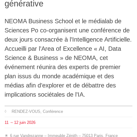
générative
L'équipe
NEOMA Business School et le médialab de
Le médialab
Sciences Po co-organisent une conférence de
deux jours consacrée à l’Intelligence Artificielle.
FR
|
EN
Accueilli par l’Area of Excellence « AI, Data
Science & Business » de NEOMA, cet
événement réunira des experts de premier
plan issus du monde académique et des
médias afin d’explorer et de débattre des
implications sociétales de l’IA.
RENDEZ-VOUS
, Conférence
11
12
juin
2026
⇥
6 rue Vandrezanne – Immeuble Zénith – 75013 Paris, France