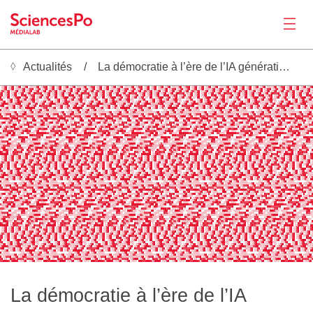
Actualités
La démocratie à l’ère de l’IA générative
Actualités
 ░▒▓█ ░▒▓█ ░▒▓█ ░▒▓█ ░▒▓█ ░▒▓█ ░▒▓ ░▒▓█ ░▒▓█ ░▒▓█ ░▒▓█ ░▒▓█ ░▒▓█ ░▒▓ ░▒▓█ ░▒▓█ ░▒▓█ ░▒▓█ ░▒▓█ ░▒▓█ ░▒▓ ░▒▓█ ░▒▓█ ░▒▓█ ░▒▓█ ░▒▓█ ░▒▓█ ░▒▓ ░▒▓█ ░▒▓█ ░▒▓█ ░▒▓█ ░▒▓█ ░▒▓█ ░▒▓ ░▒▓█ ░▒▓█ ░▒▓█ ░▒▓█ ░▒▓█ ░▒▓█ ░▒▓ ░▒▓█ ░▒▓█ ░▒▓█ ░▒▓█
 ░▒▓█ ░▒▓█ ░▒▓█ ░▒▓█ ░▒░░▒▓█ ░▒▓▓█ ░▒▓█ ░▒▓█ ░▒▓█ ░▒▓█ ░▒░░▒▓█ ░▒▓▓█ ░▒▓█ ░▒▓█ ░▒▓█ ░▒▓█ ░▒░░▒▓█ ░▒▓▓█ ░▒▓█ ░▒▓█ ░▒▓█ ░▒▓█ ░▒░░▒▓█ ░▒▓▓█ ░▒▓█ ░▒▓█ ░▒▓█ ░▒▓█ ░▒░░▒▓█ ░▒▓▓█ ░▒▓█ ░▒▓█ ░▒▓█ ░▒▓█ ░▒░░▒▓█ ░▒▓▓█ ░▒▓█ ░▒▓█ ░▒▓█ ░▒▓█
 ░▒▓█ ░▒▓█ ░▒▒░▒▓█ ░▒▓▓█ ░▒▓█ ░▒▓█ ░▒▓█ ░▒▓█ ░▒▒░▒▓█ ░▒▓▓█ ░▒▓█ ░▒▓█ ░▒▓█ ░▒▓█ ░▒▒░▒▓█ ░▒▓▓█ ░▒▓█ ░▒▓█ ░▒▓█ ░▒▓█ ░▒▒░▒▓█ ░▒▓▓█ ░▒▓█ ░▒▓█ ░▒▓█ ░▒▓█ ░▒▒░▒▓█ ░▒▓▓█ ░▒▓█ ░▒▓█ ░▒▓█ ░▒▓█ ░▒▒░▒▓█ ░▒▓▓█ ░▒▓█ ░▒▓█ ░▒▓█ ░▒▓█ ░▒▒░▒▓█ ░
░▓▓▒▒▓█ ░░▒▓█ ░▒▓█ ░▒▓█ ░▒▓█ ░▒▓█ ░▓▓▒▒▓█ ░░▒▓█ ░▒▓█ ░▒▓█ ░▒▓█ ░▒▓█ ░▓▓▒▒▓█ ░░▒▓█ ░▒▓█ ░▒▓█ ░▒▓█ ░▒▓█ ░▓▓▒▒▓█ ░░▒▓█ ░▒▓█ ░▒▓█ ░▒▓█ ░▒▓█ ░▓▓▒▒▓█ ░░▒▓█ ░▒▓█ ░▒▓█ ░▒▓█ ░▒▓█ ░▓▓▒▒▓█ ░░▒▓█ ░▒▓█ ░▒▓█ ░▒▓█ ░▒▓█ ░▓▓▒▒▓█ ░░▒▓█ ░▒▓█ ░
▓█ ░▒▓█ ░▒▓█ ░▒▓█ ░▒▓█ ░██▓▓▓█ ░▒▒▓█ ░▒▓█ ░▒▓█ ░▒▓█ ░▒▓█ ░██▓▓▓█ ░▒▒▓█ ░▒▓█ ░▒▓█ ░▒▓█ ░▒▓█ ░██▓▓▓█ ░▒▒▓█ ░▒▓█ ░▒▓█ ░▒▓█ ░▒▓█ ░██▓▓▓█ ░▒▒▓█ ░▒▓█ ░▒▓█ ░▒▓█ ░▒▓█ ░██▓▓▓█ ░▒▒▓█ ░▒▓█ ░▒▓█ ░▒▓█ ░▒▓█ ░██▓▓▓█ ░▒▒▓█ ░▒▓█ ░▒▓█ ░▒▓█ ░▒
▓█ ░▒▓█ ░▒▓█   █▓██ ░▒▓▓█ ░░▒▓█ ░▒▓█ ░▒▓█ ░▒▓█   █▓██ ░▒▓▓█ ░░▒▓█ ░▒▓█ ░▒▓█ ░▒▓█   █▓██ ░▒▓▓█ ░░▒▓█ ░▒▓█ ░▒▓█ ░▒▓█   █▓██ ░▒▓▓█ ░░▒▓█ ░▒▓█ ░▒▓█ ░▒▓█   █▓██ ░▒▓▓█ ░░▒▓█ ░▒▓█ ░▒▓█ ░▒▓█   █▓██ ░▒▓▓█ ░░▒▓█ ░▒▓█ ░▒▓█ ░▒▓█   █▓██ 
█ ░░ ██  ░▒▓███ ░▒▓█ ░▒▓█ ░▒▓█ ░▒▓█ ░░ ██  ░▒▓███ ░▒▓█ ░▒▓█ ░▒▓█ ░▒▓█ ░░ ██  ░▒▓███ ░▒▓█ ░▒▓█ ░▒▓█ ░▒▓█ ░░ ██  ░▒▓███ ░▒▓█ ░▒▓█ ░▒▓█ ░▒▓█ ░░ ██  ░▒▓███ ░▒▓█ ░▒▓█ ░▒▓█ ░▒▓█ ░░ ██  ░▒▓███ ░▒▓█ ░▒▓█ ░▒▓█ ░▒▓█ ░░ ██  ░▒▓███ ░▒▓█
▓█   ░▒▓█ ░▒▓█ ░▒▓█ ░▒▓██▒▒░   ░░▒▓█   ░▒▓█ ░▒▓█ ░▒▓█ ░▒▓██▒▒░   ░░▒▓█   ░▒▓█ ░▒▓█ ░▒▓█ ░▒▓██▒▒░   ░░▒▓█   ░▒▓█ ░▒▓█ ░▒▓█ ░▒▓██▒▒░   ░░▒▓█   ░▒▓█ ░▒▓█ ░▒▓█ ░▒▓██▒▒░   ░░▒▓█   ░▒▓█ ░▒▓█ ░▒▓█ ░▒▓██▒▒░   ░░▒▓█   ░▒▓█ ░▒▓█ ░▒▓█ 
░▒▓█ ░▒▓█ ░▒▓█▓▓▒░░░░▒▒▓█ ░░ ░▒▓█ ░▒▓█ ░▒▓█ ░▒▓█▓▓▒░░░░▒▒▓█ ░░ ░▒▓█ ░▒▓█ ░▒▓█ ░▒▓█▓▓▒░░░░▒▒▓█ ░░ ░▒▓█ ░▒▓█ ░▒▓█ ░▒▓█▓▓▒░░░░▒▒▓█ ░░ ░▒▓█ ░▒▓█ ░▒▓█ ░▒▓█▓▓▒░░░░▒▒▓█ ░░ ░▒▓█ ░▒▓█ ░▒▓█ ░▒▓█▓▓▒░░░░▒▒▓█ ░░ ░▒▓█ ░▒▓█ ░▒▓█ ░▒▓█▓▓▒░░░
▒▓███▓▒▒▒▒▒▓▓██ ░░░▒▓█ ░▒▓█ ░▒▓█ ░▒▓███▓▒▒▒▒▒▓▓██ ░░░▒▓█ ░▒▓█ ░▒▓█ ░▒▓███▓▒▒▒▒▒▓▓██ ░░░▒▓█ ░▒▓█ ░▒▓█ ░▒▓███▓▒▒▒▒▒▓▓██ ░░░▒▓█ ░▒▓█ ░▒▓█ ░▒▓███▓▒▒▒▒▒▓▓██ ░░░▒▓█ ░▒▓█ ░▒▓█ ░▒▓███▓▒▒▒▒▒▓▓██ ░░░▒▓█ ░▒▓█ ░▒▓█ ░▒▓███▓▒▒▒▒▒▓▓██ ░░░▒
▓██  ░▒▒▒▓█ ░▒▓█ ░▒▓█ ░▒▓█  █▓▓▓▓▓▓██  ░▒▒▒▓█ ░▒▓█ ░▒▓█ ░▒▓█  █▓▓▓▓▓▓██  ░▒▒▒▓█ ░▒▓█ ░▒▓█ ░▒▓█  █▓▓▓▓▓▓██  ░▒▒▒▓█ ░▒▓█ ░▒▓█ ░▒▓█  █▓▓▓▓▓▓██  ░▒▒▒▓█ ░▒▓█ ░▒▓█ ░▒▓█  █▓▓▓▓▓▓██  ░▒▒▒▓█ ░▒▓█ ░▒▓█ ░▒▓█  █▓▓▓▓▓▓██  ░▒▒▒▓█ ░▒▓█ ░▒▓
Productions
 ░░▒▓█ ░▒▓█ ░▒▓░░ ███████  ░ ░▒▓▓█ ░░▒▓█ ░▒▓█ ░▒▓░░ ███████  ░ ░▒▓▓█ ░░▒▓█ ░▒▓█ ░▒▓░░ ███████  ░ ░▒▓▓█ ░░▒▓█ ░▒▓█ ░▒▓░░ ███████  ░ ░▒▓▓█ ░░▒▓█ ░▒▓█ ░▒▓░░ ███████  ░ ░▒▓▓█ ░░▒▓█ ░▒▓█ ░▒▓░░ ███████  ░ ░▒▓▓█ ░░▒▓█ ░▒▓█ ░▒▓░░ ██
█ ░▒▒▒░        ░░░ ░▒▓█ ░▒░▒▓█ ░▒▓█ ░▒▒▒░        ░░░ ░▒▓█ ░▒░▒▓█ ░▒▓█ ░▒▒▒░        ░░░ ░▒▓█ ░▒░▒▓█ ░▒▓█ ░▒▒▒░        ░░░ ░▒▓█ ░▒░▒▓█ ░▒▓█ ░▒▒▒░        ░░░ ░▒▓█ ░▒░▒▓█ ░▒▓█ ░▒▒▒░        ░░░ ░▒▓█ ░▒░▒▓█ ░▒▓█ ░▒▒▒░        ░░░ ░
░░░░░▒▒░░▒▓█ ░▒▒▒▓█ ░▒▓█ ░▒▓▓▒░░░░░░░░░▒▒░░▒▓█ ░▒▒▒▓█ ░▒▓█ ░▒▓▓▒░░░░░░░░░▒▒░░▒▓█ ░▒▒▒▓█ ░▒▓█ ░▒▓▓▒░░░░░░░░░▒▒░░▒▓█ ░▒▒▒▓█ ░▒▓█ ░▒▓▓▒░░░░░░░░░▒▒░░▒▓█ ░▒▒▒▓█ ░▒▓█ ░▒▓▓▒░░░░░░░░░▒▒░░▒▓█ ░▒▒▒▓█ ░▒▓█ ░▒▓▓▒░░░░░░░░░▒▒░░▒▓█ ░▒▒▒▓█ 
█ ░▒▓▓▓█ ░▒▓█ ░▒██▓▒▒▒▒▒▒▒▒▒░▒▒▒▒▓█ ░▒▓▓▓█ ░▒▓█ ░▒██▓▒▒▒▒▒▒▒▒▒░▒▒▒▒▓█ ░▒▓▓▓█ ░▒▓█ ░▒██▓▒▒▒▒▒▒▒▒▒░▒▒▒▒▓█ ░▒▓▓▓█ ░▒▓█ ░▒██▓▒▒▒▒▒▒▒▒▒░▒▒▒▒▓█ ░▒▓▓▓█ ░▒▓█ ░▒██▓▒▒▒▒▒▒▒▒▒░▒▒▒▒▓█ ░▒▓▓▓█ ░▒▓█ ░▒██▓▒▒▒▒▒▒▒▒▒░▒▒▒▒▓█ ░▒▓▓▓█ ░▒▓█ ░▒██▓▒
▓█ ░▒  █▓▓▓▒▓▓▓▓▓▒▒▓▓▓▓█ ░▒▓███ ░▒▓█ ░▒  █▓▓▓▒▓▓▓▓▓▒▒▓▓▓▓█ ░▒▓███ ░▒▓█ ░▒  █▓▓▓▒▓▓▓▓▓▒▒▓▓▓▓█ ░▒▓███ ░▒▓█ ░▒  █▓▓▓▒▓▓▓▓▓▒▒▓▓▓▓█ ░▒▓███ ░▒▓█ ░▒  █▓▓▓▒▓▓▓▓▓▒▒▓▓▓▓█ ░▒▓███ ░▒▓█ ░▒  █▓▓▓▒▓▓▓▓▓▒▒▓▓▓▓█ ░▒▓███ ░▒▓█ ░▒  █▓▓▓▒▓▓▓▓▓▒▒▓
▓▓████▓▒▓████ ░░▒▓█  ░▒▓█ ░▒░░ ███▓▓████▓▒▓████ ░░▒▓█  ░▒▓█ ░▒░░ ███▓▓████▓▒▓████ ░░▒▓█  ░▒▓█ ░▒░░ ███▓▓████▓▒▓████ ░░▒▓█  ░▒▓█ ░▒░░ ███▓▓████▓▒▓████ ░░▒▓█  ░▒▓█ ░▒░░ ███▓▓████▓▒▓████ ░░▒▓█  ░▒▓█ ░▒░░ ███▓▓████▓▒▓████ ░░▒▓█ 
   ░▒░▒▓█ ░▒▓▓█ ░▒▒░   ███   █▓▒▓█   ░▒░▒▓█ ░▒▓▓█ ░▒▒░   ███   █▓▒▓█   ░▒░▒▓█ ░▒▓▓█ ░▒▒░   ███   █▓▒▓█   ░▒░▒▓█ ░▒▓▓█ ░▒▒░   ███   █▓▒▓█   ░▒░▒▓█ ░▒▓▓█ ░▒▒░   ███   █▓▒▓█   ░▒░▒▓█ ░▒▓▓█ ░▒▒░   ███   █▓▒▓█   ░▒░▒▓█ ░▒▓▓█ ░▒▒░
▒▓██ ░▓▓▒░░░ █  ░░ █▓▓█ ░░░▒▒▒▓█ ░▒▓██ ░▓▓▒░░░ █  ░░ █▓▓█ ░░░▒▒▒▓█ ░▒▓██ ░▓▓▒░░░ █  ░░ █▓▓█ ░░░▒▒▒▓█ ░▒▓██ ░▓▓▒░░░ █  ░░ █▓▓█ ░░░▒▒▒▓█ ░▒▓██ ░▓▓▒░░░ █  ░░ █▓▓█ ░░░▒▒▒▓█ ░▒▓██ ░▓▓▒░░░ █  ░░ █▓▓█ ░░░▒▒▒▓█ ░▒▓██ ░▓▓▒░░░ █  ░░ █
▒░  ░░▒░ ███ ░▒▒▒▓▓▓█ ░▒▓█  ░██▓▒▒▒░  ░░▒░ ███ ░▒▒▒▓▓▓█ ░▒▓█  ░██▓▒▒▒░  ░░▒░ ███ ░▒▒▒▓▓▓█ ░▒▓█  ░██▓▒▒▒░  ░░▒░ ███ ░▒▒▒▓▓▓█ ░▒▓█  ░██▓▒▒▒░  ░░▒░ ███ ░▒▒▒▓▓▓█ ░▒▓█  ░██▓▒▒▒░  ░░▒░ ███ ░▒▒▒▓▓▓█ ░▒▓█  ░██▓▒▒▒░  ░░▒░ ███ ░▒▒▒▓▓▓
█ ░▒▓▓▒▓█▓█ ░▒▓█ ░  █▓▓▓▒░░░▒▒▒░  █ ░▒▓▓▒▓█▓█ ░▒▓█ ░  █▓▓▓▒░░░▒▒▒░  █ ░▒▓▓▒▓█▓█ ░▒▓█ ░  █▓▓▓▒░░░▒▒▒░  █ ░▒▓▓▒▓█▓█ ░▒▓█ ░  █▓▓▓▒░░░▒▒▒░  █ ░▒▓▓▒▓█▓█ ░▒▓█ ░  █▓▓▓▒░░░▒▒▒░  █ ░▒▓▓▒▓█▓█ ░▒▓█ ░  █▓▓▓▒░░░▒▒▒░  █ ░▒▓▓▒▓█▓█ ░▒▓█ ░  
 ░▒▓█ ░░░ ███▓▒▒▒▒▓▓▒░░  ░▒▓█▓▓███ ░▒▓█ ░░░ ███▓▒▒▒▒▓▓▒░░  ░▒▓█▓▓███ ░▒▓█ ░░░ ███▓▒▒▒▒▓▓▒░░  ░▒▓█▓▓███ ░▒▓█ ░░░ ███▓▒▒▒▒▓▓▒░░  ░▒▓█▓▓███ ░▒▓█ ░░░ ███▓▒▒▒▒▓▓▒░░  ░▒▓█▓▓███ ░▒▓█ ░░░ ███▓▒▒▒▒▓▓▒░░  ░▒▓█▓▓███ ░▒▓█ ░░░ ███▓▒▒▒▒▓▓
  █▓▓▓▓▓█▓▒▒░░░▒▓▓██▓█  ░▒▓█ ░▒▒░   █▓▓▓▓▓█▓▒▒░░░▒▓▓██▓█  ░▒▓█ ░▒▒░   █▓▓▓▓▓█▓▒▒░░░▒▓▓██▓█  ░▒▓█ ░▒▒░   █▓▓▓▓▓█▓▒▒░░░▒▓▓██▓█  ░▒▓█ ░▒▒░   █▓▓▓▓▓█▓▒▒░░░▒▓▓██▓█  ░▒▓█ ░▒▒░   █▓▓▓▓▓█▓▒▒░░░▒▓▓██▓█  ░▒▓█ ░▒▒░   █▓▓▓▓▓█▓▒▒░░░▒▓▓██
▓▒▒▒▒▓██ ██ ░░▒▓█  ▓▓▒░░░ ███████▓▓▒▒▒▒▓██ ██ ░░▒▓█  ▓▓▒░░░ ███████▓▓▒▒▒▒▓██ ██ ░░▒▓█  ▓▓▒░░░ ███████▓▓▒▒▒▒▓██ ██ ░░▒▓█  ▓▓▒░░░ ███████▓▓▒▒▒▒▓██ ██ ░░▒▓█  ▓▓▒░░░ ███████▓▓▒▒▒▒▓██ ██ ░░▒▓█  ▓▓▒░░░ ███████▓▓▒▒▒▒▓██ ██ ░░▒▓█  ▓
 ░▒▒▓█ ░██▓▒▒▒░      ███▓▓▓▓▓▓█    ░▒▒▓█ ░██▓▒▒▒░      ███▓▓▓▓▓▓█    ░▒▒▓█ ░██▓▒▒▒░      ███▓▓▓▓▓▓█    ░▒▒▓█ ░██▓▒▒▒░      ███▓▓▓▓▓▓█    ░▒▒▓█ ░██▓▒▒▒░      ███▓▓▓▓▓▓█    ░▒▒▓█ ░██▓▒▒▒░      ███▓▓▓▓▓▓█    ░▒▒▓█ ░██▓▒▒▒░     
▓▓▓▒░░ ░░░   ████▓██ ░░░░▒▓▓█ ░  █▓▓▓▒░░ ░░░   ████▓██ ░░░░▒▓▓█ ░  █▓▓▓▒░░ ░░░   ████▓██ ░░░░▒▓▓█ ░  █▓▓▓▒░░ ░░░   ████▓██ ░░░░▒▓▓█ ░  █▓▓▓▒░░ ░░░   ████▓██ ░░░░▒▓▓█ ░  █▓▓▓▒░░ ░░░   ████▓██ ░░░░▒▓▓█ ░  █▓▓▓▒░░ ░░░   ████▓██
░░    ██  ░▒▒▒▒▓██ ░░░ ███▓▒▒░ ░▒░░░    ██  ░▒▒▒▒▓██ ░░░ ███▓▒▒░ ░▒░░░    ██  ░▒▒▒▒▓██ ░░░ ███▓▒▒░ ░▒░░░    ██  ░▒▒▒▒▓██ ░░░ ███▓▒▒░ ░▒░░░    ██  ░▒▒▒▒▓██ ░░░ ███▓▒▒░ ░▒░░░    ██  ░▒▒▒▒▓██ ░░░ ███▓▒▒░ ░▒░░░    ██  ░▒▒▒▒▓██ ░
▒▓▓▓▓█  ░▒▒░   █▓▓▒░ ░▒▒▒░░░░   ░░▒▓▓▓▓█  ░▒▒░   █▓▓▒░ ░▒▒▒░░░░   ░░▒▓▓▓▓█  ░▒▒░   █▓▓▒░ ░▒▒▒░░░░   ░░▒▓▓▓▓█  ░▒▒░   █▓▓▒░ ░▒▒▒░░░░   ░░▒▓▓▓▓█  ░▒▒░   █▓▓▒░ ░▒▒▒░░░░   ░░▒▓▓▓▓█  ░▒▒░   █▓▓▒░ ░▒▒▒░░░░   ░░▒▓▓▓▓█  ░▒▒░   █▓▓▒░
▒░░░ ██▓▒░ ░▒▓▒▒▒▒░░░░▒▒▓████ ░░▓▓▒░░░ ██▓▒░ ░▒▓▒▒▒▒░░░░▒▒▓████ ░░▓▓▒░░░ ██▓▒░ ░▒▓▒▒▒▒░░░░▒▒▓████ ░░▓▓▒░░░ ██▓▒░ ░▒▓▒▒▒▒░░░░▒▒▓████ ░░▓▓▒░░░ ██▓▒░ ░▒▓▒▒▒▒░░░░▒▒▓████ ░░▓▓▒░░░ ██▓▒░ ░▒▓▒▒▒▒░░░░▒▒▓████ ░░▓▓▒░░░ ██▓▒░ ░▒▓▒▒▒▒░░
░▒▓▓▓▓▓▒▒▒▒▒▓▓█    ░▒██▓▒▒▒░  █▓▒░░▒▓▓▓▓▓▒▒▒▒▒▓▓█    ░▒██▓▒▒▒░  █▓▒░░▒▓▓▓▓▓▒▒▒▒▒▓▓█    ░▒██▓▒▒▒░  █▓▒░░▒▓▓▓▓▓▒▒▒▒▒▓▓█    ░▒██▓▒▒▒░  █▓▒░░▒▓▓▓▓▓▒▒▒▒▒▓▓█    ░▒██▓▒▒▒░  █▓▒░░▒▓▓▓▓▓▒▒▒▒▒▓▓█    ░▒██▓▒▒▒░  █▓▒░░▒▓▓▓▓▓▒▒▒▒▒▓▓█    ░
▒▓██ ░░░░▒  █▓▓▓▒░░ █▓▒░▒▓████▓▒▓▓▒▓██ ░░░░▒  █▓▓▓▒░░ █▓▒░▒▓████▓▒▓▓▒▓██ ░░░░▒  █▓▓▓▒░░ █▓▒░▒▓████▓▒▓▓▒▓██ ░░░░▒  █▓▓▓▒░░ █▓▒░▒▓████▓▒▓▓▒▓██ ░░░░▒  █▓▓▓▒░░ █▓▒░▒▓████▓▒▓▓▒▓██ ░░░░▒  █▓▓▓▒░░ █▓▒░▒▓████▓▒▓▓▒▓██ ░░░░▒  █▓▓▓▒░░ 
░ ███▓▒▒░ █▓▒░▒▓█  █▓▒▓▓▒▓█ ░░▒▒▒░░ ███▓▒▒░ █▓▒░▒▓█  █▓▒▓▓▒▓█ ░░▒▒▒░░ ███▓▒▒░ █▓▒░▒▓█  █▓▒▓▓▒▓█ ░░▒▒▒░░ ███▓▒▒░ █▓▒░▒▓█  █▓▒▓▓▒▓█ ░░▒▒▒░░ ███▓▒▒░ █▓▒░▒▓█  █▓▒▓▓▒▓█ ░░▒▒▒░░ ███▓▒▒░ █▓▒░▒▓█  █▓▒▓▓▒▓█ ░░▒▒▒░░ ███▓▒▒░ █▓▒░▒▓█  █
Activités
█▓▒▒▓█ ░ █▓▓█▓▓█  ░▒▓▓▒▒░   █▓▓▒░ █▓▒▒▓█ ░ █▓▓█▓▓█  ░▒▓▓▒▒░   █▓▓▒░ █▓▒▒▓█ ░ █▓▓█▓▓█  ░▒▓▓▒▒░   █▓▓▒░ █▓▒▒▓█ ░ █▓▓█▓▓█  ░▒▓▓▒▒░   █▓▓▒░ █▓▒▒▓█ ░ █▓▓█▓▓█  ░▒▓▓▒▒░   █▓▓▒░ █▓▒▒▓█ ░ █▓▓█▓▓█  ░▒▓▓▒▒░   █▓▓▒░ █▓▒▒▓█ ░ █▓▓█▓▓█  ░▒
██████ ░▒▓█▓▓▒░░░ ██▓▒░ █▓▓▓█ ░░ ███████ ░▒▓█▓▓▒░░░ ██▓▒░ █▓▓▓█ ░░ ███████ ░▒▓█▓▓▒░░░ ██▓▒░ █▓▓▓█ ░░ ███████ ░▒▓█▓▓▒░░░ ██▓▒░ █▓▓▓█ ░░ ███████ ░▒▓█▓▓▒░░░ ██▓▒░ █▓▓▓█ ░░ ███████ ░▒▓█▓▓▒░░░ ██▓▒░ █▓▓▓█ ░░ ███████ ░▒▓█▓▓▒░░░ ██
 ░▒▓█ ░▒▓█ ░▒▓█ ░▒▓█ ░▒▓█ ░▒▓█ ░▒▓ ░▒▓█ ░▒▓█ ░▒▓█ ░▒▓█ ░▒▓█ ░▒▓█ ░▒▓ ░▒▓█ ░▒▓█ ░▒▓█ ░▒▓█ ░▒▓█ ░▒▓█ ░▒▓ ░▒▓█ ░▒▓█ ░▒▓█ ░▒▓█ ░▒▓█ ░▒▓█ ░▒▓ ░▒▓█ ░▒▓█ ░▒▓█ ░▒▓█ ░▒▓█ ░▒▓█ ░▒▓ ░▒▓█ ░▒▓█ ░▒▓█ ░▒▓█ ░▒▓█ ░▒▓█ ░▒▓ ░▒▓█ ░▒▓█ ░▒▓█ ░▒▓█
 ░▒▓█ ░▒▓█ ░▒▓█ ░▒▓█ ░▒░░▒▓█ ░▒▓▓█ ░▒▓█ ░▒▓█ ░▒▓█ ░▒▓█ ░▒░░▒▓█ ░▒▓▓█ ░▒▓█ ░▒▓█ ░▒▓█ ░▒▓█ ░▒░░▒▓█ ░▒▓▓█ ░▒▓█ ░▒▓█ ░▒▓█ ░▒▓█ ░▒░░▒▓█ ░▒▓▓█ ░▒▓█ ░▒▓█ ░▒▓█ ░▒▓█ ░▒░░▒▓█ ░▒▓▓█ ░▒▓█ ░▒▓█ ░▒▓█ ░▒▓█ ░▒░░▒▓█ ░▒▓▓█ ░▒▓█ ░▒▓█ ░▒▓█ ░▒▓█
 ░▒▓█ ░▒▓█ ░▒▒░▒▓█ ░▒▓▓█ ░▒▓█ ░▒▓█ ░▒▓█ ░▒▓█ ░▒▒░▒▓█ ░▒▓▓█ ░▒▓█ ░▒▓█ ░▒▓█ ░▒▓█ ░▒▒░▒▓█ ░▒▓▓█ ░▒▓█ ░▒▓█ ░▒▓█ ░▒▓█ ░▒▒░▒▓█ ░▒▓▓█ ░▒▓█ ░▒▓█ ░▒▓█ ░▒▓█ ░▒▒░▒▓█ ░▒▓▓█ ░▒▓█ ░▒▓█ ░▒▓█ ░▒▓█ ░▒▒░▒▓█ ░▒▓▓█ ░▒▓█ ░▒▓█ ░▒▓█ ░▒▓█ ░▒▒░▒▓█ ░
░▓▓▒▒▓█ ░░▒▓█ ░▒▓█ ░▒▓█ ░▒▓█ ░▒▓█ ░▓▓▒▒▓█ ░░▒▓█ ░▒▓█ ░▒▓█ ░▒▓█ ░▒▓█ ░▓▓▒▒▓█ ░░▒▓█ ░▒▓█ ░▒▓█ ░▒▓█ ░▒▓█ ░▓▓▒▒▓█ ░░▒▓█ ░▒▓█ ░▒▓█ ░▒▓█ ░▒▓█ ░▓▓▒▒▓█ ░░▒▓█ ░▒▓█ ░▒▓█ ░▒▓█ ░▒▓█ ░▓▓▒▒▓█ ░░▒▓█ ░▒▓█ ░▒▓█ ░▒▓█ ░▒▓█ ░▓▓▒▒▓█ ░░▒▓█ ░▒▓█ ░
▓█ ░▒▓█ ░▒▓█ ░▒▓█ ░▒▓█ ░██▓▓▓█ ░▒▒▓█ ░▒▓█ ░▒▓█ ░▒▓█ ░▒▓█ ░██▓▓▓█ ░▒▒▓█ ░▒▓█ ░▒▓█ ░▒▓█ ░▒▓█ ░██▓▓▓█ ░▒▒▓█ ░▒▓█ ░▒▓█ ░▒▓█ ░▒▓█ ░██▓▓▓█ ░▒▒▓█ ░▒▓█ ░▒▓█ ░▒▓█ ░▒▓█ ░██▓▓▓█ ░▒▒▓█ ░▒▓█ ░▒▓█ ░▒▓█ ░▒▓█ ░██▓▓▓█ ░▒▒▓█ ░▒▓█ ░▒▓█ ░▒▓█ ░▒
▓█ ░▒▓█ ░▒▓█   █▓██ ░▒▓▓█ ░░▒▓█ ░▒▓█ ░▒▓█ ░▒▓█   █▓██ ░▒▓▓█ ░░▒▓█ ░▒▓█ ░▒▓█ ░▒▓█   █▓██ ░▒▓▓█ ░░▒▓█ ░▒▓█ ░▒▓█ ░▒▓█   █▓██ ░▒▓▓█ ░░▒▓█ ░▒▓█ ░▒▓█ ░▒▓█   █▓██ ░▒▓▓█ ░░▒▓█ ░▒▓█ ░▒▓█ ░▒▓█   █▓██ ░▒▓▓█ ░░▒▓█ ░▒▓█ ░▒▓█ ░▒▓█   █▓██ 
█ ░░ ██  ░▒▓███ ░▒▓█ ░▒▓█ ░▒▓█ ░▒▓█ ░░ ██  ░▒▓███ ░▒▓█ ░▒▓█ ░▒▓█ ░▒▓█ ░░ ██  ░▒▓███ ░▒▓█ ░▒▓█ ░▒▓█ ░▒▓█ ░░ ██  ░▒▓███ ░▒▓█ ░▒▓█ ░▒▓█ ░▒▓█ ░░ ██  ░▒▓███ ░▒▓█ ░▒▓█ ░▒▓█ ░▒▓█ ░░ ██  ░▒▓███ ░▒▓█ ░▒▓█ ░▒▓█ ░▒▓█ ░░ ██  ░▒▓███ ░▒▓█
▓█   ░▒▓█ ░▒▓█ ░▒▓█ ░▒▓██▒▒░   ░░▒▓█   ░▒▓█ ░▒▓█ ░▒▓█ ░▒▓██▒▒░   ░░▒▓█   ░▒▓█ ░▒▓█ ░▒▓█ ░▒▓██▒▒░   ░░▒▓█   ░▒▓█ ░▒▓█ ░▒▓█ ░▒▓██▒▒░   ░░▒▓█   ░▒▓█ ░▒▓█ ░▒▓█ ░▒▓██▒▒░   ░░▒▓█   ░▒▓█ ░▒▓█ ░▒▓█ ░▒▓██▒▒░   ░░▒▓█   ░▒▓█ ░▒▓█ ░▒▓█ 
░▒▓█ ░▒▓█ ░▒▓█▓▓▒░░░░▒▒▓█ ░░ ░▒▓█ ░▒▓█ ░▒▓█ ░▒▓█▓▓▒░░░░▒▒▓█ ░░ ░▒▓█ ░▒▓█ ░▒▓█ ░▒▓█▓▓▒░░░░▒▒▓█ ░░ ░▒▓█ ░▒▓█ ░▒▓█ ░▒▓█▓▓▒░░░░▒▒▓█ ░░ ░▒▓█ ░▒▓█ ░▒▓█ ░▒▓█▓▓▒░░░░▒▒▓█ ░░ ░▒▓█ ░▒▓█ ░▒▓█ ░▒▓█▓▓▒░░░░▒▒▓█ ░░ ░▒▓█ ░▒▓█ ░▒▓█ ░▒▓█▓▓▒░░░
▒▓███▓▒▒▒▒▒▓▓██ ░░░▒▓█ ░▒▓█ ░▒▓█ ░▒▓███▓▒▒▒▒▒▓▓██ ░░░▒▓█ ░▒▓█ ░▒▓█ ░▒▓███▓▒▒▒▒▒▓▓██ ░░░▒▓█ ░▒▓█ ░▒▓█ ░▒▓███▓▒▒▒▒▒▓▓██ ░░░▒▓█ ░▒▓█ ░▒▓█ ░▒▓███▓▒▒▒▒▒▓▓██ ░░░▒▓█ ░▒▓█ ░▒▓█ ░▒▓███▓▒▒▒▒▒▓▓██ ░░░▒▓█ ░▒▓█ ░▒▓█ ░▒▓███▓▒▒▒▒▒▓▓██ ░░░▒
▓██  ░▒▒▒▓█ ░▒▓█ ░▒▓█ ░▒▓█  █▓▓▓▓▓▓██  ░▒▒▒▓█ ░▒▓█ ░▒▓█ ░▒▓█  █▓▓▓▓▓▓██  ░▒▒▒▓█ ░▒▓█ ░▒▓█ ░▒▓█  █▓▓▓▓▓▓██  ░▒▒▒▓█ ░▒▓█ ░▒▓█ ░▒▓█  █▓▓▓▓▓▓██  ░▒▒▒▓█ ░▒▓█ ░▒▓█ ░▒▓█  █▓▓▓▓▓▓██  ░▒▒▒▓█ ░▒▓█ ░▒▓█ ░▒▓█  █▓▓▓▓▓▓██  ░▒▒▒▓█ ░▒▓█ ░▒▓
 ░░▒▓█ ░▒▓█ ░▒▓░░ ███████  ░ ░▒▓▓█ ░░▒▓█ ░▒▓█ ░▒▓░░ ███████  ░ ░▒▓▓█ ░░▒▓█ ░▒▓█ ░▒▓░░ ███████  ░ ░▒▓▓█ ░░▒▓█ ░▒▓█ ░▒▓░░ ███████  ░ ░▒▓▓█ ░░▒▓█ ░▒▓█ ░▒▓░░ ███████  ░ ░▒▓▓█ ░░▒▓█ ░▒▓█ ░▒▓░░ ███████  ░ ░▒▓▓█ ░░▒▓█ ░▒▓█ ░▒▓░░ ██
█ ░▒▒▒░        ░░░ ░▒▓█ ░▒░▒▓█ ░▒▓█ ░▒▒▒░        ░░░ ░▒▓█ ░▒░▒▓█ ░▒▓█ ░▒▒▒░        ░░░ ░▒▓█ ░▒░▒▓█ ░▒▓█ ░▒▒▒░        ░░░ ░▒▓█ ░▒░▒▓█ ░▒▓█ ░▒▒▒░        ░░░ ░▒▓█ ░▒░▒▓█ ░▒▓█ ░▒▒▒░        ░░░ ░▒▓█ ░▒░▒▓█ ░▒▓█ ░▒▒▒░        ░░░ ░
░░░░░▒▒░░▒▓█ ░▒▒▒▓█ ░▒▓█ ░▒▓▓▒░░░░░░░░░▒▒░░▒▓█ ░▒▒▒▓█ ░▒▓█ ░▒▓▓▒░░░░░░░░░▒▒░░▒▓█ ░▒▒▒▓█ ░▒▓█ ░▒▓▓▒░░░░░░░░░▒▒░░▒▓█ ░▒▒▒▓█ ░▒▓█ ░▒▓▓▒░░░░░░░░░▒▒░░▒▓█ ░▒▒▒▓█ ░▒▓█ ░▒▓▓▒░░░░░░░░░▒▒░░▒▓█ ░▒▒▒▓█ ░▒▓█ ░▒▓▓▒░░░░░░░░░▒▒░░▒▓█ ░▒▒▒▓█ 
█ ░▒▓▓▓█ ░▒▓█ ░▒██▓▒▒▒▒▒▒▒▒▒░▒▒▒▒▓█ ░▒▓▓▓█ ░▒▓█ ░▒██▓▒▒▒▒▒▒▒▒▒░▒▒▒▒▓█ ░▒▓▓▓█ ░▒▓█ ░▒██▓▒▒▒▒▒▒▒▒▒░▒▒▒▒▓█ ░▒▓▓▓█ ░▒▓█ ░▒██▓▒▒▒▒▒▒▒▒▒░▒▒▒▒▓█ ░▒▓▓▓█ ░▒▓█ ░▒██▓▒▒▒▒▒▒▒▒▒░▒▒▒▒▓█ ░▒▓▓▓█ ░▒▓█ ░▒██▓▒▒▒▒▒▒▒▒▒░▒▒▒▒▓█ ░▒▓▓▓█ ░▒▓█ ░▒██▓▒
▓█ ░▒  █▓▓▓▒▓▓▓▓▓▒▒▓▓▓▓█ ░▒▓███ ░▒▓█ ░▒  █▓▓▓▒▓▓▓▓▓▒▒▓▓▓▓█ ░▒▓███ ░▒▓█ ░▒  █▓▓▓▒▓▓▓▓▓▒▒▓▓▓▓█ ░▒▓███ ░▒▓█ ░▒  █▓▓▓▒▓▓▓▓▓▒▒▓▓▓▓█ ░▒▓███ ░▒▓█ ░▒  █▓▓▓▒▓▓▓▓▓▒▒▓▓▓▓█ ░▒▓███ ░▒▓█ ░▒  █▓▓▓▒▓▓▓▓▓▒▒▓▓▓▓█ ░▒▓███ ░▒▓█ ░▒  █▓▓▓▒▓▓▓▓▓▒▒▓
▓▓████▓▒▓████ ░░▒▓█  ░▒▓█ ░▒░░ ███▓▓████▓▒▓████ ░░▒▓█  ░▒▓█ ░▒░░ ███▓▓████▓▒▓████ ░░▒▓█  ░▒▓█ ░▒░░ ███▓▓████▓▒▓████ ░░▒▓█  ░▒▓█ ░▒░░ ███▓▓████▓▒▓████ ░░▒▓█  ░▒▓█ ░▒░░ ███▓▓████▓▒▓████ ░░▒▓█  ░▒▓█ ░▒░░ ███▓▓████▓▒▓████ ░░▒▓█ 
   ░▒░▒▓█ ░▒▓▓█ ░▒▒░   ███   █▓▒▓█   ░▒░▒▓█ ░▒▓▓█ ░▒▒░   ███   █▓▒▓█   ░▒░▒▓█ ░▒▓▓█ ░▒▒░   ███   █▓▒▓█   ░▒░▒▓█ ░▒▓▓█ ░▒▒░   ███   █▓▒▓█   ░▒░▒▓█ ░▒▓▓█ ░▒▒░   ███   █▓▒▓█   ░▒░▒▓█ ░▒▓▓█ ░▒▒░   ███   █▓▒▓█   ░▒░▒▓█ ░▒▓▓█ ░▒▒░
Outils
▒▓██ ░▓▓▒░░░ █  ░░ █▓▓█ ░░░▒▒▒▓█ ░▒▓██ ░▓▓▒░░░ █  ░░ █▓▓█ ░░░▒▒▒▓█ ░▒▓██ ░▓▓▒░░░ █  ░░ █▓▓█ ░░░▒▒▒▓█ ░▒▓██ ░▓▓▒░░░ █  ░░ █▓▓█ ░░░▒▒▒▓█ ░▒▓██ ░▓▓▒░░░ █  ░░ █▓▓█ ░░░▒▒▒▓█ ░▒▓██ ░▓▓▒░░░ █  ░░ █▓▓█ ░░░▒▒▒▓█ ░▒▓██ ░▓▓▒░░░ █  ░░ █
▒░  ░░▒░ ███ ░▒▒▒▓▓▓█ ░▒▓█  ░██▓▒▒▒░  ░░▒░ ███ ░▒▒▒▓▓▓█ ░▒▓█  ░██▓▒▒▒░  ░░▒░ ███ ░▒▒▒▓▓▓█ ░▒▓█  ░██▓▒▒▒░  ░░▒░ ███ ░▒▒▒▓▓▓█ ░▒▓█  ░██▓▒▒▒░  ░░▒░ ███ ░▒▒▒▓▓▓█ ░▒▓█  ░██▓▒▒▒░  ░░▒░ ███ ░▒▒▒▓▓▓█ ░▒▓█  ░██▓▒▒▒░  ░░▒░ ███ ░▒▒▒▓▓▓
█ ░▒▓▓▒▓█▓█ ░▒▓█ ░  █▓▓▓▒░░░▒▒▒░  █ ░▒▓▓▒▓█▓█ ░▒▓█ ░  █▓▓▓▒░░░▒▒▒░  █ ░▒▓▓▒▓█▓█ ░▒▓█ ░  █▓▓▓▒░░░▒▒▒░  █ ░▒▓▓▒▓█▓█ ░▒▓█ ░  █▓▓▓▒░░░▒▒▒░  █ ░▒▓▓▒▓█▓█ ░▒▓█ ░  █▓▓▓▒░░░▒▒▒░  █ ░▒▓▓▒▓█▓█ ░▒▓█ ░  █▓▓▓▒░░░▒▒▒░  █ ░▒▓▓▒▓█▓█ ░▒▓█ ░  
 ░▒▓█ ░░░ ███▓▒▒▒▒▓▓▒░░  ░▒▓█▓▓███ ░▒▓█ ░░░ ███▓▒▒▒▒▓▓▒░░  ░▒▓█▓▓███ ░▒▓█ ░░░ ███▓▒▒▒▒▓▓▒░░  ░▒▓█▓▓███ ░▒▓█ ░░░ ███▓▒▒▒▒▓▓▒░░  ░▒▓█▓▓███ ░▒▓█ ░░░ ███▓▒▒▒▒▓▓▒░░  ░▒▓█▓▓███ ░▒▓█ ░░░ ███▓▒▒▒▒▓▓▒░░  ░▒▓█▓▓███ ░▒▓█ ░░░ ███▓▒▒▒▒▓▓
  █▓▓▓▓▓█▓▒▒░░░▒▓▓██▓█  ░▒▓█ ░▒▒░   █▓▓▓▓▓█▓▒▒░░░▒▓▓██▓█  ░▒▓█ ░▒▒░   █▓▓▓▓▓█▓▒▒░░░▒▓▓██▓█  ░▒▓█ ░▒▒░   █▓▓▓▓▓█▓▒▒░░░▒▓▓██▓█  ░▒▓█ ░▒▒░   █▓▓▓▓▓█▓▒▒░░░▒▓▓██▓█  ░▒▓█ ░▒▒░   █▓▓▓▓▓█▓▒▒░░░▒▓▓██▓█  ░▒▓█ ░▒▒░   █▓▓▓▓▓█▓▒▒░░░▒▓▓██
▓▒▒▒▒▓██ ██ ░░▒▓█  ▓▓▒░░░ ███████▓▓▒▒▒▒▓██ ██ ░░▒▓█  ▓▓▒░░░ ███████▓▓▒▒▒▒▓██ ██ ░░▒▓█  ▓▓▒░░░ ███████▓▓▒▒▒▒▓██ ██ ░░▒▓█  ▓▓▒░░░ ███████▓▓▒▒▒▒▓██ ██ ░░▒▓█  ▓▓▒░░░ ███████▓▓▒▒▒▒▓██ ██ ░░▒▓█  ▓▓▒░░░ ███████▓▓▒▒▒▒▓██ ██ ░░▒▓█  ▓
 ░▒▒▓█ ░██▓▒▒▒░      ███▓▓▓▓▓▓█    ░▒▒▓█ ░██▓▒▒▒░      ███▓▓▓▓▓▓█    ░▒▒▓█ ░██▓▒▒▒░      ███▓▓▓▓▓▓█    ░▒▒▓█ ░██▓▒▒▒░      ███▓▓▓▓▓▓█    ░▒▒▓█ ░██▓▒▒▒░      ███▓▓▓▓▓▓█    ░▒▒▓█ ░██▓▒▒▒░      ███▓▓▓▓▓▓█    ░▒▒▓█ ░██▓▒▒▒░     
▓▓▓▒░░ ░░░   ████▓██ ░░░░▒▓▓█ ░  █▓▓▓▒░░ ░░░   ████▓██ ░░░░▒▓▓█ ░  █▓▓▓▒░░ ░░░   ████▓██ ░░░░▒▓▓█ ░  █▓▓▓▒░░ ░░░   ████▓██ ░░░░▒▓▓█ ░  █▓▓▓▒░░ ░░░   ████▓██ ░░░░▒▓▓█ ░  █▓▓▓▒░░ ░░░   ████▓██ ░░░░▒▓▓█ ░  █▓▓▓▒░░ ░░░   ████▓██
░░    ██  ░▒▒▒▒▓██ ░░░ ███▓▒▒░ ░▒░░░    ██  ░▒▒▒▒▓██ ░░░ ███▓▒▒░ ░▒░░░    ██  ░▒▒▒▒▓██ ░░░ ███▓▒▒░ ░▒░░░    ██  ░▒▒▒▒▓██ ░░░ ███▓▒▒░ ░▒░░░    ██  ░▒▒▒▒▓██ ░░░ ███▓▒▒░ ░▒░░░    ██  ░▒▒▒▒▓██ ░░░ ███▓▒▒░ ░▒░░░    ██  ░▒▒▒▒▓██ ░
▒▓▓▓▓█  ░▒▒░   █▓▓▒░ ░▒▒▒░░░░   ░░▒▓▓▓▓█  ░▒▒░   █▓▓▒░ ░▒▒▒░░░░   ░░▒▓▓▓▓█  ░▒▒░   █▓▓▒░ ░▒▒▒░░░░   ░░▒▓▓▓▓█  ░▒▒░   █▓▓▒░ ░▒▒▒░░░░   ░░▒▓▓▓▓█  ░▒▒░   █▓▓▒░ ░▒▒▒░░░░   ░░▒▓▓▓▓█  ░▒▒░   █▓▓▒░ ░▒▒▒░░░░   ░░▒▓▓▓▓█  ░▒▒░   █▓▓▒░
▒░░░ ██▓▒░ ░▒▓▒▒▒▒░░░░▒▒▓████ ░░▓▓▒░░░ ██▓▒░ ░▒▓▒▒▒▒░░░░▒▒▓████ ░░▓▓▒░░░ ██▓▒░ ░▒▓▒▒▒▒░░░░▒▒▓████ ░░▓▓▒░░░ ██▓▒░ ░▒▓▒▒▒▒░░░░▒▒▓████ ░░▓▓▒░░░ ██▓▒░ ░▒▓▒▒▒▒░░░░▒▒▓████ ░░▓▓▒░░░ ██▓▒░ ░▒▓▒▒▒▒░░░░▒▒▓████ ░░▓▓▒░░░ ██▓▒░ ░▒▓▒▒▒▒░░
░▒▓▓▓▓▓▒▒▒▒▒▓▓█    ░▒██▓▒▒▒░  █▓▒░░▒▓▓▓▓▓▒▒▒▒▒▓▓█    ░▒██▓▒▒▒░  █▓▒░░▒▓▓▓▓▓▒▒▒▒▒▓▓█    ░▒██▓▒▒▒░  █▓▒░░▒▓▓▓▓▓▒▒▒▒▒▓▓█    ░▒██▓▒▒▒░  █▓▒░░▒▓▓▓▓▓▒▒▒▒▒▓▓█    ░▒██▓▒▒▒░  █▓▒░░▒▓▓▓▓▓▒▒▒▒▒▓▓█    ░▒██▓▒▒▒░  █▓▒░░▒▓▓▓▓▓▒▒▒▒▒▓▓█    ░
▒▓██ ░░░░▒  █▓▓▓▒░░ █▓▒░▒▓████▓▒▓▓▒▓██ ░░░░▒  █▓▓▓▒░░ █▓▒░▒▓████▓▒▓▓▒▓██ ░░░░▒  █▓▓▓▒░░ █▓▒░▒▓████▓▒▓▓▒▓██ ░░░░▒  █▓▓▓▒░░ █▓▒░▒▓████▓▒▓▓▒▓██ ░░░░▒  █▓▓▓▒░░ █▓▒░▒▓████▓▒▓▓▒▓██ ░░░░▒  █▓▓▓▒░░ █▓▒░▒▓████▓▒▓▓▒▓██ ░░░░▒  █▓▓▓▒░░ 
░ ███▓▒▒░ █▓▒░▒▓█  █▓▒▓▓▒▓█ ░░▒▒▒░░ ███▓▒▒░ █▓▒░▒▓█  █▓▒▓▓▒▓█ ░░▒▒▒░░ ███▓▒▒░ █▓▒░▒▓█  █▓▒▓▓▒▓█ ░░▒▒▒░░ ███▓▒▒░ █▓▒░▒▓█  █▓▒▓▓▒▓█ ░░▒▒▒░░ ███▓▒▒░ █▓▒░▒▓█  █▓▒▓▓▒▓█ ░░▒▒▒░░ ███▓▒▒░ █▓▒░▒▓█  █▓▒▓▓▒▓█ ░░▒▒▒░░ ███▓▒▒░ █▓▒░▒▓█  █
█▓▒▒▓█ ░ █▓▓█▓▓█  ░▒▓▓▒▒░   █▓▓▒░ █▓▒▒▓█ ░ █▓▓█▓▓█  ░▒▓▓▒▒░   █▓▓▒░ █▓▒▒▓█ ░ █▓▓█▓▓█  ░▒▓▓▒▒░   █▓▓▒░ █▓▒▒▓█ ░ █▓▓█▓▓█  ░▒▓▓▒▒░   █▓▓▒░ █▓▒▒▓█ ░ █▓▓█▓▓█  ░▒▓▓▒▒░   █▓▓▒░ █▓▒▒▓█ ░ █▓▓█▓▓█  ░▒▓▓▒▒░   █▓▓▒░ █▓▒▒▓█ ░ █▓▓█▓▓█  ░▒
██████ ░▒▓█▓▓▒░░░ ██▓▒░ █▓▓▓█ ░░ ███████ ░▒▓█▓▓▒░░░ ██▓▒░ █▓▓▓█ ░░ ███████ ░▒▓█▓▓▒░░░ ██▓▒░ █▓▓▓█ ░░ ███████ ░▒▓█▓▓▒░░░ ██▓▒░ █▓▓▓█ ░░ ███████ ░▒▓█▓▓▒░░░ ██▓▒░ █▓▓▓█ ░░ ███████ ░▒▓█▓▓▒░░░ ██▓▒░ █▓▓▓█ ░░ ███████ ░▒▓█▓▓▒░░░ ██
 ░▒▓█ ░▒▓█ ░▒▓█ ░▒▓█ ░▒▓█ ░▒▓█ ░▒▓ ░▒▓█ ░▒▓█ ░▒▓█ ░▒▓█ ░▒▓█ ░▒▓█ ░▒▓ ░▒▓█ ░▒▓█ ░▒▓█ ░▒▓█ ░▒▓█ ░▒▓█ ░▒▓ ░▒▓█ ░▒▓█ ░▒▓█ ░▒▓█ ░▒▓█ ░▒▓█ ░▒▓ ░▒▓█ ░▒▓█ ░▒▓█ ░▒▓█ ░▒▓█ ░▒▓█ ░▒▓ ░▒▓█ ░▒▓█ ░▒▓█ ░▒▓█ ░▒▓█ ░▒▓█ ░▒▓ ░▒▓█ ░▒▓█ ░▒▓█ ░▒▓█
 ░▒▓█ ░▒▓█ ░▒▓█ ░▒▓█ ░▒░░▒▓█ ░▒▓▓█ ░▒▓█ ░▒▓█ ░▒▓█ ░▒▓█ ░▒░░▒▓█ ░▒▓▓█ ░▒▓█ ░▒▓█ ░▒▓█ ░▒▓█ ░▒░░▒▓█ ░▒▓▓█ ░▒▓█ ░▒▓█ ░▒▓█ ░▒▓█ ░▒░░▒▓█ ░▒▓▓█ ░▒▓█ ░▒▓█ ░▒▓█ ░▒▓█ ░▒░░▒▓█ ░▒▓▓█ ░▒▓█ ░▒▓█ ░▒▓█ ░▒▓█ ░▒░░▒▓█ ░▒▓▓█ ░▒▓█ ░▒▓█ ░▒▓█ ░▒▓█
 ░▒▓█ ░▒▓█ ░▒▒░▒▓█ ░▒▓▓█ ░▒▓█ ░▒▓█ ░▒▓█ ░▒▓█ ░▒▒░▒▓█ ░▒▓▓█ ░▒▓█ ░▒▓█ ░▒▓█ ░▒▓█ ░▒▒░▒▓█ ░▒▓▓█ ░▒▓█ ░▒▓█ ░▒▓█ ░▒▓█ ░▒▒░▒▓█ ░▒▓▓█ ░▒▓█ ░▒▓█ ░▒▓█ ░▒▓█ ░▒▒░▒▓█ ░▒▓▓█ ░▒▓█ ░▒▓█ ░▒▓█ ░▒▓█ ░▒▒░▒▓█ ░▒▓▓█ ░▒▓█ ░▒▓█ ░▒▓█ ░▒▓█ ░▒▒░▒▓█ ░
░▓▓▒▒▓█ ░░▒▓█ ░▒▓█ ░▒▓█ ░▒▓█ ░▒▓█ ░▓▓▒▒▓█ ░░▒▓█ ░▒▓█ ░▒▓█ ░▒▓█ ░▒▓█ ░▓▓▒▒▓█ ░░▒▓█ ░▒▓█ ░▒▓█ ░▒▓█ ░▒▓█ ░▓▓▒▒▓█ ░░▒▓█ ░▒▓█ ░▒▓█ ░▒▓█ ░▒▓█ ░▓▓▒▒▓█ ░░▒▓█ ░▒▓█ ░▒▓█ ░▒▓█ ░▒▓█ ░▓▓▒▒▓█ ░░▒▓█ ░▒▓█ ░▒▓█ ░▒▓█ ░▒▓█ ░▓▓▒▒▓█ ░░▒▓█ ░▒▓█ ░
Séminaire
▓█ ░▒▓█ ░▒▓█ ░▒▓█ ░▒▓█ ░██▓▓▓█ ░▒▒▓█ ░▒▓█ ░▒▓█ ░▒▓█ ░▒▓█ ░██▓▓▓█ ░▒▒▓█ ░▒▓█ ░▒▓█ ░▒▓█ ░▒▓█ ░██▓▓▓█ ░▒▒▓█ ░▒▓█ ░▒▓█ ░▒▓█ ░▒▓█ ░██▓▓▓█ ░▒▒▓█ ░▒▓█ ░▒▓█ ░▒▓█ ░▒▓█ ░██▓▓▓█ ░▒▒▓█ ░▒▓█ ░▒▓█ ░▒▓█ ░▒▓█ ░██▓▓▓█ ░▒▒▓█ ░▒▓█ ░▒▓█ ░▒▓█ ░▒
▓█ ░▒▓█ ░▒▓█   █▓██ ░▒▓▓█ ░░▒▓█ ░▒▓█ ░▒▓█ ░▒▓█   █▓██ ░▒▓▓█ ░░▒▓█ ░▒▓█ ░▒▓█ ░▒▓█   █▓██ ░▒▓▓█ ░░▒▓█ ░▒▓█ ░▒▓█ ░▒▓█   █▓██ ░▒▓▓█ ░░▒▓█ ░▒▓█ ░▒▓█ ░▒▓█   █▓██ ░▒▓▓█ ░░▒▓█ ░▒▓█ ░▒▓█ ░▒▓█   █▓██ ░▒▓▓█ ░░▒▓█ ░▒▓█ ░▒▓█ ░▒▓█   █▓██ 
█ ░░ ██  ░▒▓███ ░▒▓█ ░▒▓█ ░▒▓█ ░▒▓█ ░░ ██  ░▒▓███ ░▒▓█ ░▒▓█ ░▒▓█ ░▒▓█ ░░ ██  ░▒▓███ ░▒▓█ ░▒▓█ ░▒▓█ ░▒▓█ ░░ ██  ░▒▓███ ░▒▓█ ░▒▓█ ░▒▓█ ░▒▓█ ░░ ██  ░▒▓███ ░▒▓█ ░▒▓█ ░▒▓█ ░▒▓█ ░░ ██  ░▒▓███ ░▒▓█ ░▒▓█ ░▒▓█ ░▒▓█ ░░ ██  ░▒▓███ ░▒▓█
▓█   ░▒▓█ ░▒▓█ ░▒▓█ ░▒▓██▒▒░   ░░▒▓█   ░▒▓█ ░▒▓█ ░▒▓█ ░▒▓██▒▒░   ░░▒▓█   ░▒▓█ ░▒▓█ ░▒▓█ ░▒▓██▒▒░   ░░▒▓█   ░▒▓█ ░▒▓█ ░▒▓█ ░▒▓██▒▒░   ░░▒▓█   ░▒▓█ ░▒▓█ ░▒▓█ ░▒▓██▒▒░   ░░▒▓█   ░▒▓█ ░▒▓█ ░▒▓█ ░▒▓██▒▒░   ░░▒▓█   ░▒▓█ ░▒▓█ ░▒▓█ 
░▒▓█ ░▒▓█ ░▒▓█▓▓▒░░░░▒▒▓█ ░░ ░▒▓█ ░▒▓█ ░▒▓█ ░▒▓█▓▓▒░░░░▒▒▓█ ░░ ░▒▓█ ░▒▓█ ░▒▓█ ░▒▓█▓▓▒░░░░▒▒▓█ ░░ ░▒▓█ ░▒▓█ ░▒▓█ ░▒▓█▓▓▒░░░░▒▒▓█ ░░ ░▒▓█ ░▒▓█ ░▒▓█ ░▒▓█▓▓▒░░░░▒▒▓█ ░░ ░▒▓█ ░▒▓█ ░▒▓█ ░▒▓█▓▓▒░░░░▒▒▓█ ░░ ░▒▓█ ░▒▓█ ░▒▓█ ░▒▓█▓▓▒░░░
▒▓███▓▒▒▒▒▒▓▓██ ░░░▒▓█ ░▒▓█ ░▒▓█ ░▒▓███▓▒▒▒▒▒▓▓██ ░░░▒▓█ ░▒▓█ ░▒▓█ ░▒▓███▓▒▒▒▒▒▓▓██ ░░░▒▓█ ░▒▓█ ░▒▓█ ░▒▓███▓▒▒▒▒▒▓▓██ ░░░▒▓█ ░▒▓█ ░▒▓█ ░▒▓███▓▒▒▒▒▒▓▓██ ░░░▒▓█ ░▒▓█ ░▒▓█ ░▒▓███▓▒▒▒▒▒▓▓██ ░░░▒▓█ ░▒▓█ ░▒▓█ ░▒▓███▓▒▒▒▒▒▓▓██ ░░░▒
▓██  ░▒▒▒▓█ ░▒▓█ ░▒▓█ ░▒▓█  █▓▓▓▓▓▓██  ░▒▒▒▓█ ░▒▓█ ░▒▓█ ░▒▓█  █▓▓▓▓▓▓██  ░▒▒▒▓█ ░▒▓█ ░▒▓█ ░▒▓█  █▓▓▓▓▓▓██  ░▒▒▒▓█ ░▒▓█ ░▒▓█ ░▒▓█  █▓▓▓▓▓▓██  ░▒▒▒▓█ ░▒▓█ ░▒▓█ ░▒▓█  █▓▓▓▓▓▓██  ░▒▒▒▓█ ░▒▓█ ░▒▓█ ░▒▓█  █▓▓▓▓▓▓██  ░▒▒▒▓█ ░▒▓█ ░▒▓
 ░░▒▓█ ░▒▓█ ░▒▓░░ ███████  ░ ░▒▓▓█ ░░▒▓█ ░▒▓█ ░▒▓░░ ███████  ░ ░▒▓▓█ ░░▒▓█ ░▒▓█ ░▒▓░░ ███████  ░ ░▒▓▓█ ░░▒▓█ ░▒▓█ ░▒▓░░ ███████  ░ ░▒▓▓█ ░░▒▓█ ░▒▓█ ░▒▓░░ ███████  ░ ░▒▓▓█ ░░▒▓█ ░▒▓█ ░▒▓░░ ███████  ░ ░▒▓▓█ ░░▒▓█ ░▒▓█ ░▒▓░░ ██
█ ░▒▒▒░        ░░░ ░▒▓█ ░▒░▒▓█ ░▒▓█ ░▒▒▒░        ░░░ ░▒▓█ ░▒░▒▓█ ░▒▓█ ░▒▒▒░        ░░░ ░▒▓█ ░▒░▒▓█ ░▒▓█ ░▒▒▒░        ░░░ ░▒▓█ ░▒░▒▓█ ░▒▓█ ░▒▒▒░        ░░░ ░▒▓█ ░▒░▒▓█ ░▒▓█ ░▒▒▒░        ░░░ ░▒▓█ ░▒░▒▓█ ░▒▓█ ░▒▒▒░        ░░░ ░
░░░░░▒▒░░▒▓█ ░▒▒▒▓█ ░▒▓█ ░▒▓▓▒░░░░░░░░░▒▒░░▒▓█ ░▒▒▒▓█ ░▒▓█ ░▒▓▓▒░░░░░░░░░▒▒░░▒▓█ ░▒▒▒▓█ ░▒▓█ ░▒▓▓▒░░░░░░░░░▒▒░░▒▓█ ░▒▒▒▓█ ░▒▓█ ░▒▓▓▒░░░░░░░░░▒▒░░▒▓█ ░▒▒▒▓█ ░▒▓█ ░▒▓▓▒░░░░░░░░░▒▒░░▒▓█ ░▒▒▒▓█ ░▒▓█ ░▒▓▓▒░░░░░░░░░▒▒░░▒▓█ ░▒▒▒▓█ 
█ ░▒▓▓▓█ ░▒▓█ ░▒██▓▒▒▒▒▒▒▒▒▒░▒▒▒▒▓█ ░▒▓▓▓█ ░▒▓█ ░▒██▓▒▒▒▒▒▒▒▒▒░▒▒▒▒▓█ ░▒▓▓▓█ ░▒▓█ ░▒██▓▒▒▒▒▒▒▒▒▒░▒▒▒▒▓█ ░▒▓▓▓█ ░▒▓█ ░▒██▓▒▒▒▒▒▒▒▒▒░▒▒▒▒▓█ ░▒▓▓▓█ ░▒▓█ ░▒██▓▒▒▒▒▒▒▒▒▒░▒▒▒▒▓█ ░▒▓▓▓█ ░▒▓█ ░▒██▓▒▒▒▒▒▒▒▒▒░▒▒▒▒▓█ ░▒▓▓▓█ ░▒▓█ ░▒██▓▒
▓█ ░▒  █▓▓▓▒▓▓▓▓▓▒▒▓▓▓▓█ ░▒▓███ ░▒▓█ ░▒  █▓▓▓▒▓▓▓▓▓▒▒▓▓▓▓█ ░▒▓███ ░▒▓█ ░▒  █▓▓▓▒▓▓▓▓▓▒▒▓▓▓▓█ ░▒▓███ ░▒▓█ ░▒  █▓▓▓▒▓▓▓▓▓▒▒▓▓▓▓█ ░▒▓███ ░▒▓█ ░▒  █▓▓▓▒▓▓▓▓▓▒▒▓▓▓▓█ ░▒▓███ ░▒▓█ ░▒  █▓▓▓▒▓▓▓▓▓▒▒▓▓▓▓█ ░▒▓███ ░▒▓█ ░▒  █▓▓▓▒▓▓▓▓▓▒▒▓
▓▓████▓▒▓████ ░░▒▓█  ░▒▓█ ░▒░░ ███▓▓████▓▒▓████ ░░▒▓█  ░▒▓█ ░▒░░ ███▓▓████▓▒▓████ ░░▒▓█  ░▒▓█ ░▒░░ ███▓▓████▓▒▓████ ░░▒▓█  ░▒▓█ ░▒░░ ███▓▓████▓▒▓████ ░░▒▓█  ░▒▓█ ░▒░░ ███▓▓████▓▒▓████ ░░▒▓█  ░▒▓█ ░▒░░ ███▓▓████▓▒▓████ ░░▒▓█ 
Recrutement
La démocratie à l’ère de l’IA