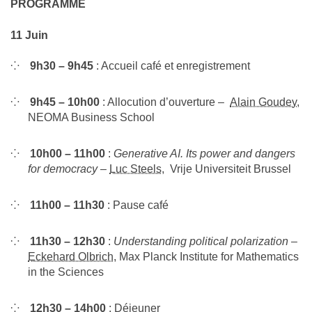
PROGRAMME
11 Juin
9h30 – 9h45
: Accueil café et enregistrement
9h45 – 10h00
: Allocution d’ouverture –
Alain Goudey,
NEOMA Business School
10h00 – 11h00
:
Generative AI. Its power and dangers
for democracy
–
Luc Steels
, Vrije Universiteit Brussel
11h00 – 11h30
: Pause café
11h30 – 12h30
:
Understanding political polarization
–
Eckehard Olbrich
, Max Planck Institute for Mathematics
in the Sciences
12h30 – 14h00
: Déjeuner