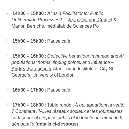
14h00 – 15h00
:
AI as a Facilitator for Public
Deliberation Processes?
–
Jean-Philippe Cointet
&
Manon Berriche
, médialab de Sciences Po
15h00 – 15h30
: Pause café
15h30 – 16h30
:
Collective behaviour in human and AI
populations: norms, tipping points, and influence
–
Andrea Baronchelli
, Alan Turing Institute et City St
George’s, University of London
16h30 – 17h00
: Pause café
17h00 – 18h30
: Table ronde :
À qui appartient la vérité
? Comment l’IA, les réseaux sociaux et les journalistes
co-façonnent l’espace public et le fonctionnement de la
démocratie
(
détails ci-dessous
)