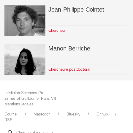
Jean-Philippe
Cointet
Chercheur
Manon
Berriche
Chercheure postdoctoral
médialab Sciences Po
27 rue St Guillaume, Paris VII
Mentions legales
Courriel
Mastodon
Bluesky
Github
RSS
Chercher dans le site