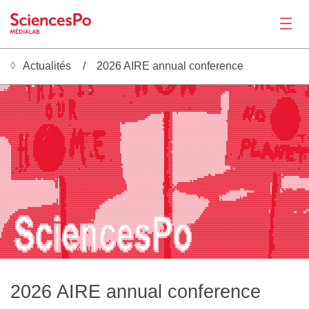
Actualités
2026 AIRE annual conference
Actualités
▒▒▒▒▒▒▒▓▓▓▓▓▓▓▓▓▓▓███████▓▓██▓█▓▓▓████▓▓▓▓████▓▓▓▓▓▓▓▓▓▓▓██▓▓▓▓██▓▓▓▓▓▓▓▓▓▓▓▓▓▓▓▓▓▓▓▓▓▓▒▒▓▓▓▓▓▓▓▓▓▓███▓████▓▓▓▓▓██▓██▓▓▓▓█████▓█▓▓▓███████████▓▓▓▓▓▓▓▓▓▓▓▓▓▓▓▓▓▓▓▓▓▓▓▓▓▓▓▓▓▓▓▓▓▓▓▓▓▓██▓▓▒██▓▓██▓▓█████▓▓███████▓█████▓▓▓▓▓▓▓████
▒▒▒▒▒▒▒▓▓▓▓▓▓▓▓▓▓▓▓███▓▒▒▓▓██▓█▓▓▓▓▓██▒▓▓▓██▓▓▓▓▓▓▓▓▓▓▓▓▓██▓▓▓▓▓███▓▓▓▓▓▓▓▓▓▓▓▓▓▓▓▓▓▓▓▓▓▓▓▓▓▓▓▓▓▓▓████▓████▓▓▓▓▓█████▓▓▓▓▓██████▓▓▓███████████▓▓▓▓▓▓▓▓▓▓▓▓▓▓▓▓▓▓▓▓▓▓▓▓▓▓▓▓▓▓▓▓▓▓▓▓▓▓██▓▓▒██▓▓██▓▓███▓▓▓▓██████▓▓██████▓▓▓▓▓▓▓▓▓█
▒▒▒▒▒▒▓▓▓▓▓▓▓▓▓▓▓▓▓▒██▓▓▓▓▓████▓▓▓▓▓██▓▓▓▓▓██▓▓▓▓▓▓▓▓▓▓▓▓██▓▓▓▓▓▓██▓▓▓▓▓▓▓▓▓▓▓▓▓▓▓▓▓▓▓▓▓▓▓▓▓▓▓▓▓▓▓████▓████▓▓▓▓▓▓█████▓▓▓██▓███▓▓▓▓████▓██████▓▓▓▓▓▓▓▓▓▓▓▓▓▓▓▓▓▓▓▓▓▓▓▓▓▓▓▓▓▓▓▓▓▓▓▓▓▓▓▓▓▓▓██▓▓██▓▓██████▓██▓████▓██▓▓▓▓▓▓▓▓▓▓▓▓▓█
▒▒▒▓▒▓▓▓▓▓▓▓▓▓▓▓▓▓▓▒██▓▓▓▓▓████▓▓▓▓▓██▓▓▓▓▓▓██▓▓▓▓▓▓▓▓▓▓▓██▓▓▓▓▓▓▒██▓▓▓▓▓▓▓▓▓▓▓▓▓▓▓▓▓▓▓▓▓▓▓▓▓▓▓▓▓▓████▓████▓▓▓▓▓▓▓████▓▓█▓████▓▓▓▓▓████▓▓█████▓▓▓▓▓▓▓▓▓▓▓▓▓▓▓▓▓▓▓▓▓▓▓▓▓▓▓▓▓▓▓▓▓▓▓▓▓▓▓▓▓▓▓█▓▓▓▓█▓▓▓▓▓███▓██▓▓▓███▓█████▓▓▓▓▓▓▓▓▓█
▓▓▓▓▓▓▓▓▓▓▓▓▓▓▓▓▓▓▓▓██▓▓▓▓▓██▓█▓▓▓▓▓██▓▓▓▓▓▓▓█▓▓▓▓▓▓▓▓▓▓▓████▓▓▓▓███▓▓▓▓▓▓▓▓▓▓▓▓▓▓▓▓▓▓▓▓▓▓▓▓▓▓▓▓▓▓███▓▓▓███▓▓▓▓▓▓▓▓██████████▓▓▓▓▓▓███▓▓▓████▓▓▓▓▓▓▓▓▓▓▓▓▓▓▓▓▓▓▓▓▓▓▒▒▒▓▓▓▓▓▓▓▓▓▓▓▓▓▓▓▓▓▓▓▓▓▓▓▓▓▓▓▓▓▓▓▓▓▓▓█▓▓▓▓█████████▓▓▓▓▓▓███
▓▓▓▓▓▓▓▓▓▓▓▓▓▓▓▓▓▓▓▓▓█▓▓▓▓▓██▓█▓▓▓▓▓████▓▓▓███▓▓▓▓▓▓▓▓▓▓█████▓▓▓███▓▓▓▓▓▓▓▓▓▓▓▓▓▓▓▓▓▓▓▓▓▓▓▓▓▓▓▓▓▓▓▓██▓▓▓██▓▓▓▓▓▓▓▓▓▓▓▓█████▓▓▓▓▓▓▓▓███▓▓▓▓██▓▓▓▓▓▓▓▓▓▓▓▓▓▓▓▓▓▓▓▓▓▒▒▒▒▒▓▓▓▓▓▓▓▓▓▓▓▓▓▓▓▓▓▓▓▓▓▓▓▓▓▓▓▓▓▓▓▓▓▓▓▓▓▓▓▓▓█▓▓▓▓▓▓▓▓▓▓▓▓▓███
▓▓▓▓▓▓▓▓▓▓▓▓▓▓▓▓▓▓▓▓▓█▓▓▓▓▓██▓██▓▓▓████▓▓▓▓███▓▓▓▓▓▓▓▓▓▓▓██▓▓▓▓▓▓▓▓▓▓▓▓▓▓▓▓▓▓▓▓▓▓▓▓▓▓▓▓▓▓█▓▓▓▓▓▓▓▓▓██▓▓▓▓▓▓▓▓▓▓▓▓▓▓▓▓▓▓▓▓▓▓▓▓▓▓▓▓▓▓▓█▓▓▓▓▓▓▓▓▓▓▓▓▓▓▓▓▓▓▓▓▓▓▓▓▓▓▓▒▒▒▒▒▒▓▓▓▓▓▓▓▓▓▓▓▓▓▓▓▓▓▓▓▓▓▓▓▓▓▓▓▓▓▓▓▓▓▓▓▓▓▓▓▓▓▓▓▓▓▓▓▓▓▓▓▓▓▓▓▓██
▓▓▓▓▓▓▓▓▓▓▓▓▓▓▓▓▓▓▓▓▓█▓▓▓▓▓██▓██▓▓▓███▓▓▓▓▓▓▓▓▓▓▓▓▓▓▓▓▓▓▓▓▓▓▓▓▓▓▓▓▓▓▓▓▓▓▓▓▓▓▓▓▓▓▓▓▓▓▓▓▓▓▓▓▓▓▓▓▓▓▓▓▓▓▓▓▓▓▓▓▓▓▓▓▓▓▓▓▓▓▓▓▓▓▓▓▓▓▓▓▓▓▓▓▓▓▓▓▓▓▓▓▓▓▓▓▓▓▓▓▓▓▓▓▓▓▓▓▓▓▓▓▓▓▒▒▒▒▒▒▓▓▓▓▓▓▓▓▓▓▓▓▓▓▓▓▓▓▓▓▓▓▓▓▓▓▓▓▓▓▓▓▓▓▓▓▓▓███████▓▓▓▓▓▓▓▓▓▓▓▓▓
▓▓▓▓▓▓▓▓▓▓▓▓▓▓▓▓▓▓▓▓▓█▓▓▓▓▓██▓▓▓▓▓▓▓▓▓▓▓▓▓▓▓▓▓▓▓▓▓████▓▓▓▓▓▓▓▓▓▓▓▓▓▓▓▓▓▓▓▓▓▓▓▓▓▓▓▓▓▓▓▓▓▓▓▓▓▓▓▓▓▓▓▓▓▓▓▓▓▓▓▓▓▓▓▓▓▓▓▓▓▓▓▓▓▓▓▓▓▓▓▓▓▓▓▓▓▓▓▓▓▓▓▓▓▓▓▓▓▓▓▓▓▓▓▓▓▓▓▓▓▓▓▓▓▓▒▒▒▒▒▒▓▓▓▓▓▓▓▓▓▓▓▓▓▓▓▓▓▓▓▓▓▓▓▓▓▓▓▓▓▓▓▓▓▓▓████████████▓▓▓▓▓▓▓▓▓▓▓
▓▓▓▓▓▓▓▓▓▓▓▓▓▓▓▓▓▓▓▓▓▓▓▓▓▓▓█▓▓▓▓▓▓▓▓▓▓▓▓▓▓█▓▓█▓▓▓▓█████▓▓▓▓▓▓▓▓▓▓▓▓▓▓▓▓▓▓▓▓▓▓▓▓▓▓▓▓▓▓▓▓▓▓▓▓▓▓▓██▓▓▓▓▓▓▓▓▓▓▓▓▓▓▓▓▓▓▓▓▓▓▓▓▓▓▓▓▓▓▓▓▓▓▓▓▓▓▓▓▓▓▓▓▓▓▓▓▓▓▓▓▓▓▓▓▓▓▓▓▓▓▓▓▒▒▒▒▒▒▓▓▓▓▓▓▓▓▓▓▓▓▓▓▓▓▓▓▓▓▓▓▓▓▓▓▓▓▓▓▓▓▓▓▓█████████████▓▓▓▓▓▓▓▓▓▓
▓▓▓▓▓▓▓▓▓▓▓▓▓▓▓▓▓▓▓▓▓▓▓▓▓▓▓▓▓▓▓▓▓▓███▓▓▓▓███▓██▓▓▓█████▓▓▓▓▓▓▓▓▓▓▓▓▓▓▓▓▓▓▓▓▓▓▓▓▓▓▓▓▓▓▓▓▓▓▓▓▓▓▓▓▓▓▓▓▓▓▓▓▓▓▓▓▓▓▓▓▓▓▓▓▓▓▓▓▓▓▓▓▓▓▓▓▓▓▓▓▓▓▓▓▓▓▓▓▓▓▓▓▓▓▓▓▓▓▓▓▓▓▓▓▓▓▓▓▓▒▒▒▒▒▒▓▓▓▓▓▓▓▓▓▓▓▓▓▓▓▓▓▓▓▓▓▓▓▓▓▓▓▓▓▓▓▓▓▓███████████████▓▓▓▓▓▓▓▓▓
Productions
▓▓▓▓▓▓▓▓▓▓▓▓▓▓▓▓▓▓▓▓▓▓▓▓▓▓▓▓▓▓▓▓▓████▓▓▓▓▓██▓██▓▓▓█████▓▓▓▓▓▓▓▓▓▓▓▓▓▓▓▓▓▓▓▓▓▓▓▓▓▓▓▓▓▓▓▓▓▓▓▓▓▓▓▓▓▓▓▓▓▓▓▓▓▓▓▓▓▓▓▓▓▓▓▓▓▓▓▓▓▓▓▓▓▓▓▓▓▓▓▓▓▓▓▓▓▓▓▓▓▓▓▓▓▓▓▓▓▓▓▓▓▓▓▓▓▓▓▓▓▒▒▒▒▒▒▓▓▓▓▓▓▓▓▓▓▓▓▓█▓▓▓██▓▓▓▓▓▓▓▓▓▓▓▓▓▓▓████████████████▓▓▓▓▓▓▓▓
▓▓▓▓▓▓▓▓▓▓▓▓▓▓▓▓▓▓▓▓▓▓▓▓▓▓▓▓▓▓▓▓▓█████▓▓▓▓██▓██▓▓▓████▓▓▓▓▓▓▓▓▓▓▓▓▓▓▓▓▓▓▓▓▓▓▓▓▓▓▓▓▓▓▓▓▓▓▓▓▓▓▓▓▓▓▓▓▓▓▓▓▓▓▓▓▓▓▓▓▓▓▓▓▓▓▓▓▓▓▓▓▓▓▓▓▓▓▓▓▓▓▓▓▓▓▓█▓▓▓▓▓▓▓▓▓▓▓▓▓▓▓▓▓▓▓▓▓▓▓▒▒▒▒▒▓▓▓▓▓▓▓▓▓▓▓▓███████▓▓▓▓▓▓▓▓▓▓▓▓▓██████████████████▓▓▓▓▓▓▓▓
▓▓▓▓▓▓▓▓▓▓▓▓▓▓▓▓▓▓▓▓▓▓▓▓▓▓▓▓▓▓▓▓▓██▓██▓▓▓▓██▓██▓▓▓████▓▓▓▓▓▓▓▓▓▓▓▓▓▓▓▓▓▓▓▓▓▓▓▓▓▓▓▓▓▓▓▓▓▓▓▓▓▓▓▓▓▓▓▓▓▓▓▓▓▓▓▓▓▓▓▓▓▓▓▓▓▓▓▓▓▓▓▓▓▓▓▓▓▓▓▓▓▓▓▓▓▓▓▓▓▓▓▓▓▓▓▓▓▓▓▓▓▓▓▓▓▓▓▓▓▓▒▒▒▒▒▓▓▓▓▓▓▓▓▓▓▓▓████▓███▓█████▓▓▓▓▓▓████████████████████▓▓▓▓▓▓▓
▓▓▓▓▓▓▓▓▓▓▓▓▓▓▓▓▓▓▓▓▓▓▓▓▓▓▓▓▓▓▓▓▓██▓██▓▓▓▓█▓▓█▓▓▓▓█████▓▓▓▓▓▓▓▓▓▓▓▓▓▓▓▓▓▓▓▓▓▓▓▓▓▓▓▓▓▓▓▓▓▓▓▓▓▓▓▓▓▓▓▓▓▓▓▓▓▓▓▓▓▓▓▓▓▓▓▓▓▓▒▓████▓▓▒▒▒▓▒▒▒▒▒▒▒▒▒▒▒▒▒▒▒▒▒▒▒▒▒▓▓▓▓▓▓▓▓▓▓▒▒▒▒▒▓▓▓▓▓▓▓▓▓▓▓▓████▓██▓███████▓▓▓▓▓████████████████████▓▓▓▓▓▓▓
▓▓▓▓▓▓▓▓▓▓▓▓▓▓▓▓▓▓▓▓▓▓▓▓▓▓▓▓▓▓▓▓▓█████▓▓▓▓████▓▓▓▓██▓██▓▓▓▓▓▓▓▓▓▓▓▓▓▓▓▓▓▓▓▓▓▓▓▓▓▓▓▓▓▓▓▓▓▓▓▓▓▓▓▓▓▓▓▓▓▓▓▓▓▓▓▓▓▓▒▒▒▒▒▒▒▒▒▒████▓▓▒▒▒▒▒▒▒▒▒▒▒▒▒▒▒▒▒▒▒▒▒▒▒▒▒▒▒▒▒▒▒▒▒▒▒▒▒▒▒▒▓▓▓▓▓▓▓▓▓▓▓████████▓███▓███▓▓▓▓█████████████████████▓▓▓▓▓▓▓
▓▓▓▓▓▓▓▓▓▓▓▓▓▓▓▓▓▓▓▓▓▓▓▓▓▓▓▓▓▓▓▓▓▓████▓▓▓▓███▓▓▓▓▓██▓███▓▓▓▓▓▓▓▓▓▓▓▓▓▓▓▓▓▓▓▓▓▓▓▓▓▓▓▓▓▓▓▓▓▓▓▓▓▓▓▓▓▓▓▓▓▓▓▓▓▓▓▒▒▒▒▒▒▒▒▒▒▒▒████▓▓▒▒▒▒▒▒▒▒▒▒▒▒▒▒▒▒▒▒▒▒▒▒▒▒▒▒▒▒▒▒▒▒▒▒▒▒▒▒▒▒▓▓▓▓▓▓▓▓▓▓▓███████▒▓███▓▓███▓▓▓██████████████████████▓▓▓▓▓▓
▓▓▓▓▓▓▓▓▓▓▓▓▓▓▓▓▓▓▓▓▓▓▓▓▓▓▓▓▓▓▓▓▓▓▓██▓▓▓▓▓▓▓▓▓▓▓▓▓██▓▓██▓▓▓▓▓▓▓▓▓▓▓▓▓▓▓▓▓▓▓▓▓▓▓▓▓▓▓▓▓▓▓▓▓▓▓▓▓▓▓▓▓▓▓▓▓▓▓▓▓▒▒▒▒▒▒▒▒▒▒▒▒▒▓████▓▓▒▒▒▒▒▒▒▒▒▒▒▒▒▒▒▒▒▒▒▒▒▒▒▒▒▒▒▒▒▒▒▒▒▒▒▒▒▒▒▒▓▓▓▓▓▓▓▓▓▓▓██▓▓██▓▓▓███████▓▓▓▓██████████████████████▓▓▓▓▓▓
▓▓▓▓▓▓▓▓▓▓▓▓▓▓▓▓▓▓▓▓▓▓▓▓▓▓▓▓▓▓▓▓▓▓▓▓▓▓▓▓▓▓▓▓▓▓▓▓▓▓▓▓▓▓▓▓▓▓▓▓▓▓▓▓▓▓▓▓▓▓▓▓▓▓▓▓▓▓▓▓▓▓▓▓▓▓▓▓▓▓▓▓▓▓▓▓▓▓▓▓▒▒▒▒▒▒▒▒▒▒▒▒▒▒▒▒▒▒▓███▓▓▓▒▒▒▒▒▒▒▒▒▒▒▒▒▒▒▒▒▒▒▒▒▒▒▒▒▒▒▒▒▒▒▒▒▒▒▒▒▒▒▓▓▓▓▓▓▓▓▓▓▓▓▓▓▓▓▓█▓▓▓▓▓█████▓▓▓▓██████████████████████▓▓▓▓▓▓
▓▓▓▓▓▓▓▓▓▓▓▓▓▓▓▓▓▓▓▓▓▓▓▓▓▓▓▓▓▓▓▓▓▓▓▓▓▓▓▓▓▓▓▓▓▓▓▓▓▓▓▓▓▓▓▓▓▓▓▓▓▓▓▓▓▓▓▓▓▓▓▓▓▓▓▓▓▓▓▓▓▓▓▓▓▓▓▒▓▓▓▒▒▒▒▒▒▒▒▒▒▒▒▒▒▒▒▒▒▒▒▒▒▒▒▒▒▒▒████▓▓▒▒▒▒▒▒▒▒▒▒▒▒▒▒▒▒▒▒▒▒▒▒▒▒▒▒▒▒▒▒▒▒▒▒▒▒▒▒▒▒▓▓▓▓▓▓▓▓▓▓▓▓▓▓▓▓▓▓▓▓▓▓▓▓▓▓▓▓▓▓▓█████████████████████▓▓▓▓▓▓▓
▓▓▓▓▓▓▓▓▓▓▓▓▓▓▓▓▓▓▓▓▓▓▓▓▓▓▓▓▓▓▓████████▓▓▓▓▓▓▓▓▓▓▓█▓▓▓▓▓▓▓▓▓▓▓▓▓▓▓▓▓▓▓▓▓▓▓▓▓▓▓▓▓▓▓▓▓▓▓▓▒▒▒▒▒▒▒▒▒▒▒▒▒▒▒▒▒▒▒▒▒▒▒▒▒▒▒▒▒▒▒▓███▓▓▓▒▒▒▒▒▒▒▒▒▒▒▒▒▒▒▒▒▒▒▒▒▒▒▒▒▒▒▒▒▒▒▒▒▒▒▒▒▒▒▒▓▓▓▓▓▓▓▓▓▓▓▓▓▓▓▓▓▓▓▓▓▓▓▓▓▓▓▓▓▓▓▓████████████████████▓▓▓▓▓▓▓
▓▓▓▓▓▓▓▓▓▓▓▓▓▓▓▓▓▓▓▓▓▓▓▓▓▓▓▓▓██████▓██████▓▓▓▓▓▓▓▓▓▓▓▓▓▓▓▓▓▓▓▓▓▓▓▓▓▓▓▓▓▓▓▓▓▓▓▓▓▓▓▓▓▓▓▓▓▒▒▒▒▒▒▒▒▒▒▒▒▒▒▒▒▒▒▒▒▒▒▒▒▒▒▒▒▒▒▒▒████▓▓▒▒▒▒▒▒▒▒▒▒▒▒▒▒▒▒▒▒▒▒▒▒▒▒▒▒▒▒▒▒▒▒▒▒▒▒▒▒▒▒▓▓▓▓▓▓▓▓▓▓▓▓▓▓▓▓▓▓▓▓▓▓▓▓▓▓▓▓▓▓▓▓████████████████████▓▓▓▓▓▓▓
▓▓▓▓▓▓▓▓▓▓▓▓▓▓▓▓▓▓▓▓▓▓▓▓▓▓▓▓██████▓████████▓▓▓▓▓▓▓▓▓▓██▓▓▓█▓▓▓▓▓▓▓▓▓▓▓▓▓▓▓▓▓▓▓▓▓▓▓▓▓▓▓▓▒▒▒▒▒▒▒▒▒▒▒▒▒▒▒▒▒▒▒▒▒▒▒▒▒▒▒▒▒▒▒▓███▓▓▓▒▒▒▒▒▒▒▒▒▒▒▒▒▒▒▒▒▒▒▒▒▒▒▒▒▒▒▒▒▒▒▒▒▒▒▒▒▒▒▒▓▓▓▓▓▓▓▓▓▓▓▓▓▓▓▓▓▓▓▓▓▓▓▓▓▓▓▓▓▓▓▓███████████████████▓▓▓▓▓▓▓▓
▓▓▓▓▓▓▓▓▓▓▓▓▓▓▓▓▓▓▓▓▓▓▓▓▓▓▓█████████████████▓▓▓▓▓▓▓▓▓██▓▓███▓▓▓▓▓▓▓▓████████▓▓▓▓▓▓▓▓▓▓▓▒▒▒▒▒▒▒▒▒▒▒▒▒▒▒▒▒▒▒▒▒▒▒▒▒▒▒▒▒▒▒▒███▓▓▓▒▒▒▒▒▒▒▒▒▒▒▒▒▒▒▒▒▒▒▒▒▒▒▒▒▒▒▒▒▒▒▒▒▒▒▒▒▒▒▒▓▓▓▓▓▓▓▓▓▓▓▓▓▓▓▓▓▓▓▓▓▓▓▓▓▓▓▓▓▓▓▓▓██████████████████▓▓▓▓▓▓▓▓
▓▓▓▓▓▓▓▓▓▓▓▓▓▓▓█▓▓▓█▓▓▓▓▓▓███████████████████▓▓▓▓▓▓▓███▓██████████▓██████████▓▓▓▓▓▓▓▓▓▓▓▒▒▒▒▒▒▒▒▒▒▒▒▒▒▒▒▒▒▒▒▒▒▒▒▒▒▒▒▒▒▒███▓▓▓▒▒▒▒▒▒▒▒▒▒▒▒▒▒▒▒▒▒▒▒▒▒▒▒▒▒▒▒▒▒▒▒▒▒▒▒▒▒▒▒▓▓▓▓▓▓▓▓▓▓▓▓▓▓▓▓▓▓▓▓▓▓▓▓▓▓▓▓▓▓▓▓▓▓████████████████▓▓▓▓▓▓▓▓▓
▓▓▓▓▓▓▓▓▓▓▓▓▓▓███▓▓██▓▓▓▓█████████████████████▓▓▓▓▓▓███▓█████▓██▓▓▓█████████▓▓▓▓▓▓▓▓▓▓▓▓▒▒▒▒▒▒▒▒▒▒▒▒▒▒▒▒▒▒▒▒▒▒▒▒▒▒▒▒▒▒▒███▓▓▓▒▒▒▒▒▒▒▒▒▒▒▒▒▒▒▒▒▒▒▒▒▒▒▒▒▒▒▒▒▒▒▒▒▒▒▒▒▒▒▒▓▓▓▓▓▓▓▓▓▓▓▓▓▓▓▓▓▓▓▓▓▓▓▓▓▓▓▓▓▓▓▓█▓▓██████████████▓██████▓▓▓
▒▒▒▒▓▓▓▓▓▓▓▓▓▓███▒██▓▓▓▓▓███████▓██████████████▓▓▓▓▓█████████▓▓▓▓▓▓▓████▓▓▓▓▓▓▓▓▓▓▓▓▓▓▓▒▒▒▒▒▒▒▒▒▒▒▒▒▒▒▒▒▒▒▒▒▒▒▒▒▒▒▒▒▒▒▒███▓▓▓▒▒▒▒▒▒▒▒▒▒▒▒▒▒▒▒▒▒▒▒▒▒▒▒▒▒▒▒▒▒▒▒▒▒▒▒▒▒▒▒▓▓▓▓▓▓▓▓▓▓▓▓▓▓▓▓▓▓▓▓▓▓▓▓▓▓▓▓▓▓▓▓▓▓▓▓████████████▓▓▓▓▓██▓▓▓█
▒▒▒▒▒▒▓▓▓▓▓▓▓▓███▓██▓▓▓▓▓██████▓███████████████▓▓▓▓██████████▓▓▓▓▓▓▓██▓▓▓▓▓▓▓▓▓▓▓▓▓▓▓▓▓▓▒▒▒▒▒▒▒▒▒▒▒▒▒▒▒▒▒▒▒▒▒▒▒▒▒▒▒▒▒▒▒████▓▓▒▒▒▒▒▒▒▒▒▒▒▒▒▒▒▒▒▒▒▒▒▒▒▒▒▒▒▒▒▒▒▒▒▒▒▒▒▒▒▒▓▓▓▓▓▓▓▓▓▓▓█████▓▓██▓▓▓▓▓▓▓▓▓▓▓▓▓▓▓▓▓▓████████▓▓▓▓▓▓▓▓█▓▓▓▓
▒▒▒▒▒▒▓▓▓▓▓▓▓▓██▓▓██▓▓▓▓███████████████████████▓▓▓▓██████████▓█▓▓▓▓▓██████▓▓▓▓▓▓▓▓▓▓▓▓▓▒▒▒▒▒▒▒▒▒▒▒▒▒▒▒▒▒▒▒▒▒▒▒▒▒▒▒▒▒▒▒▒███▓▓▒▒▒▒▒▒▒▒▒▒▒▒▒▒▒▒▒▒▒▒▒▒▒▒▒▒▒▒▒▒▒▒▒▒▒▒▒▒▒▒▓▓▓▓▓▓▓▓▓▓▓███████▓███▓▓▓▓▓▓▓█▓▓▓▓▓▓▓▓▓▓▓▓▓▓▓▓▓▓▓▓▓▓▓▓▓█▓▓▓▓
▒▒▒▒▒▒▒▓▓▓▓▓▓▓██▓▓██▓▓▓▓███████████████████████▓▓▓▓██████████▓▓▓▓▓▓▓███████▓▓▓▓▓▓▓▓▓▓▓▓▒▒▒▒▒▒▒▒▒▒▒▒▒▒▒▒▒▒▒▒▒▒▒▒▒▒▒▒▒▒▒▒███▓▓▓▒▒▒▒▒▒▒▒▒▒▒▒▒▒▒▒▒▒▒▒▒▒▒▒▒▒▒▒▒▒▒▒▒▒▒▒▒▒▒▓▓▓▓▓▓▓▓▓▓▓███▓▓██████▓▓▓▓▓▓███▓▓▓▓▓▓▓▓▓▓▓▓▓▓▓▓▓▓▓▓▓▓▓▓▓▓▓▓▓
▒▒▒▒▒▒▒▒▓▓▓▓▓▓██▓▓██▓▓▓▓███████████████████████▓▓▓▓███▓██▓███▓▓▓▓▓▓▓██████▓▓▓▓▓▓▓▓▓▓▓▓▓▒▒▒▒▒▒▒▒▒▒▒▒▒▒▒▒▒▒▒▒▒▒▒▒▒▒▒▒▒▒▒▒███▓▓▓▒▒▒▒▒▒▒▒▒▒▒▒▒▒▒▒▒▒▒▒▒▒▒▒▒▒▒▒▒▒▒▒▒▒▒▒▒▒▒▓▓▓▓▓▓▓▓▓▓▓██████████▓▓▓▓▓▓█████▓▓▓▓██▓███████▓▓▓▓▓▓██▓▓▓▓▓▓
▒▒▒▒▒▒▒▒▓▓▓▓▓███████▓▓▓▓████████████████████████▓▓▓███▓██▓████▓▓▓▓▓▓██▓▓▓▓▓▓▓▓▓▓▓▓▓▓▓▓▓▒▒▒▒▒▒▒▒▒▒▒▒▒▒▒▒▒▒▒▒▒▒▒▒▒▒▒▒▒▒▒▒██▓▓▓▓▒▒▒▒▒▒▒▒▒▒▒▒▒▒▒▒▒▒▒▒▒▒▒▒▒▒▒▒▒▒▒▒▒▒▒▒▒▒▒▓▓▓▓▓▓▓▓▓▓▓██████▓███▓▓▓▓▓▓█████▓▓▓████████████████████████▓
Activités
▒▒▒▒▒▒▒▒▓▓▓▓▓███████▓▓▓▓████████████████████████▓▓████▓▓▓▓███▓▓▓▓▓▓▓███▓▓▓▓▓▓▓▓▓▓▓▓▓▓▓▓▒▒▒▒▒▒▒▒▒▒▒▒▒▒▒▒▒▒▒▒▒▒▒▒▒▒▒▒▒▒▒▒███▓▓▓▒▒▒▒▒▒▒▒▒▒▒▒▒▒▒▒▒▒▒▒▒▒▒▒▒▒▒▒▒▒▒▒▒▒▒▒▒▒▒▓▓▓▓▓▓▓▓▓▓███▓▓▓▓▓██▓▓▓█▓▓███████▓▓████▓████████████████████
▒▒▒▒▒▒▒▒▓▓▓▓▓▓██▓▓██▓▓▓▓████████████████████████▓▓████▓▓▓▓███▓▓▓▓█▓▓▓██▓▓▓▓▓▓▓▓▓▓▓▓▓▓▓▓▒▒▒▒▒▒▒▒▒▒▒▒▒▒▒▒▒▒▒▒▒▒▒▒▒▒▒▒▒▒▒▒███▓▓▒▒▒▒▒▒▒▒▒▒▒▒▒▒▒▒▒▒▒▒▒▒▒▒▒▒▒▒▒▒▒▒▒▒▒▒▒▒▒▒▓▓▓▓▓▓▓▓▓▓██▓▓▓▓▓▓███████▓████████▓███████▓██████▓██████████
▒▒▒▒▒▒▒▒▓▓▓▓▓▓██▓▓██▓▓▓▓███████████████████████▓▓▓████▓▓▓▓▓██▓▓▓▓██▓▓███▓▓▓▓▓▓▓▓▓▓▓▓▓▓▓▓▒▒▒▒▒▒▒▒▒▒▒▒▒▒▒▒▒▒▒▒▒▒▒▒▒▒▒▒▒▒▒██▓▓▓▓▒▒▒▒▒▒▒▒▒▒▒▒▒▒▒▒▒▒▒▒▒▒▒▒▒▒▒▒▒▒▒▒▒▒▒▒▒▒▒▓▓▓█▓▓▓▓▓▓██▓▓▓▓▓█████████████████████████▓██████▓▓▓▓███▓▓▓▓
▒▒▒▒▒▒▒▒▓▓▓▓▓▓██▓▓███▓▓▓███████████████████████▓▓▓▓██▓▓▓▓▓▓██▓▓▓▓███▓███████▓▓▓▓▓▓▓▓▓▓▓▓▒▒▒▒▒▒▒▒▒▒▒▒▒▒▒▒▒▒▒▒▒▒▒▒▒▒▒▒▒▒▒██▓▓▓▓▒▒▒▒▒▒▒▒▒▒▒▒▒▒▒▒▒▒▒▒▒▒▒▒▒▒▒▒▒▒▒▒▒▒▒▒▒▒▓█▓▓▓▓▓▓▓▓█▓█▓▓▓▓▓▓██████████▓▓▓██████████▓▓███▓▓▓▓▓▓▓██▓██▓▓
▒▒▒▒▒▒▒▒▓▓▓▓▓▓██▓▓███▓▓▓▓█████████████████████▓▓▓▓▓▓█▓▓▓▓▓▓███▓▓▓▓▓▓▓▓██████▓▓▓▓▓▓▓▓▓▓▓▓▒▒▒▒▒▒▒▒▒▒▒▒▒▒▒▒▒▒▒▒▒▒▒▒▒▒▒▒▒▒▒███▓▓▓▒▒▒▒▒▒▒▒▒▒▒▒▒▒▒▒▒▒▒▒▒▒▒▒▒▒▒▒▒▒▒▒▒▒▒▒▒▒▓█▓▓▓▓▓▓▓██▓▓▓▓▓▓▓▓▓▓▓▓▓▓▓███▓▓▓▓████▓▓███▓▓██████▓▓▓▓██▓██▓▓
▒▒▒▒▒▒▒▒▓▓▓▓▓▓██▓▓███▓▓▓▓█████████████████████▓▓▓▓▓▓▓▓▓▓▓▓▓███▓▓▓▓▓▓▓▓▓▓▓█▓▓▓▓▓▓█▓▓▓▓▓▓▓▒▒▒▒▒▒▒▒▒▒▒▒▒▒▒▒▒▒▒▒▒▒▒▒▒▒▒▒▒▒▒███▓▓▓▒▒▒▒▒▒▒▒▒▒▒▒▒▒▒▒▒▒▒▒▒▒▒▒▒▒▒▒▒▒▒▒▒▒▒▒▒▒▓▓▓▓▓▓▓▓▓▓▓▓▓▓▓▓▓▓▓▓▓▓▓▓▓▓▓▓▓▓▓▓▓▓█▓▓▓▓▓▓▓▓▓▓██████▓▓▓██▓▓▓▓▓
▒▒▒▒▒▒▒▒▓▓▓▓▓▓██▓▓███▓▓▓▓▓▓██████████████████▓▓▓▓▓▓▓▓▓▓▓▓▓▓▓██▓▓▓▓▓▓▓▓▓▓▓▓▓▓▓▓▓▓▓▓▓▓▓▓▓▓▒▒▒▒▒▒▒▒▒▒▒▒▒▒▒▒▒▒▒▒▒▒▒▒▒▒▒▒▒▒▒███▓▓▓▒▒▒▒▒▒▒▒▒▒▒▒▒▒▒▒▒▒▒▒▒▒▒▒▒▒▒▒▒▒▒▒▒▒▒▒▒▒▓▓▓▓▓▓▓▓▓▓▓▓▓▓▓▓▓▓▓▓▓▓▓▓▓▓▓▓▓▓▓▓▓▓▓▓▓▓▓▓▓▓▓▓▓▓▓▓▓▓▓▓▓▓██▓▓▓▓▓
▒▒▒▒▒▒▒▒▓▓▓▓▓▓██▓▓▓███▓▓▓▓▓██████████████████▓▓▓▓▓▓▓▓▓▓▓▓▓▓▓██▓▓▓▓▓▓▓▓▓▓▓▓▓▓▓▓▓▓▓▓▓▓▓▓▓▓▓▒▒▒▒▒▒▒▒▒▒▒▒▒▒▒▒▒▒▒▒▒▒▒▒▒▒▒▒▒▒███▓▓▓▒▒▒▒▒▒▒▒▒▒▒▒▒▒▒▒▒▒▒▒▒▒▒▒▒▒▒▒▒▒▒▒▒▒▒▒▒▒▓▓▓▓▓▓▓▓▓▓▓▓▓▓▓▓▓▓▓▓▓▓▓▓▓▓▓▓▓▓▓▓▓▓▓▓▓▓▓▓▓▓▓▓▓▓▓▓▓▓▓▓▓▓▓▓▓▓▓▓▓
▒▒▒▒▒▒▒▒▓▓▓▓▓▓███▓▓██▓▓▓▓▓▓▓███████████████▓▓▓▓▓▓▓▓▓▓▓▓▓▓▓▓▓▓▓█▓▓▓▓▓▓▓▓▓▓▓▓▓▓▓▓▓▓▓▓▓▓▓▓▓▒▒▒▒▒▒▒▒▒▒▒▒▒▒▒▒▒▒▒▒▒▒▒▒▒▒▒▒▒▒▒███▓▓▓▒▒▒▒▒▒▒▒▒▒▒▒▒▒▒▒▒▒▒▒▒▒▒▒▒▒▒▒▒▒▒▒▒▒▒▒▒▒▒▒▒▒▓▓▓▓▓▓▓▓▓▓▓▓▓▓▓▓▓▓▓▓▓▓▓▓▓▓▓▓▓▓▓▓▓▓▓▓▓▓▓▓▓▓▓▓▓▓▓▓▓▓▓▓▓▓▓▓▓
▒▒▒▒▒▒▒▒▓▓▓██▓▓█▓▓█▓▓▓▓▓▓▓▓▓▓█████████████▓▓▓▓▓▓▓▓▓▓▓▓▓▓▓█▓▓▓▓▓▓▓▓▓▓▓▓▓▓▓▓▓▓▓▓▓▓▓▓▓▓▓▓▓▓▓▒▒▒▒▒▒▒▒▒▒▒▒▒▒▒▒▒▒▒▒▒▒▒▒▒▒▒▒▒▒███▓▓▓▒▒▒▒▒▒▒▒▒▒▒▒▒▒▒▒▒▒▒▒▒▒▒▒▒▒▒▒▒▒▒▒▒▒▒▒▒▒▒▒▒▒▓▓▒▓▓▓▓▓▓▓▓▓▓▓▓▓▓▓▓▓▓▓▓▓▓▓▓▓▓▓▓▓▓▓▓▓▓▓▓▓▓▓▓▓▓▓▓▓▓█▓▓▓▓▓▓▓
▒▒▒▒▒▒▒▒▓▓▓▓▓▓██▓██▓▓▓▓▓▓▓▓▓▓▓▓█████████▓▓▓▓▓▓▓▓▓▓▓▓▓▓▓▓▓▓▓▓▓▓▓▓▓▓▓▓▓▓▓▓▓▓▓▓▓▓▓▓▓▓▓▓▓▓▓▓▓▒▒▒▒▒▒▒▒▒▒▒▒▒▒▒▒▒▒▒▒▒▒▒▒▒▒▒▒▒▒██▓▓▓▓▒▒▒▒▒▒▒▒▒▒▒▒▒▒▒▒▒▒▒▒▒▒▒▒▒▒▒▒▒▒▒▒▒▒▒▒▒▒▒▓▓▓▓▓▓▓▓▓▓▓▓▓▓▓▓▓▓▓▓▓▓▓▓▓▓▓▓▓▓▓▓▓▓▓▓▓▓▓▓▓▓▓▓▓▓▓▓▓▓▓▓▓▓▓▓▓▓▓▓
▒▒▒▒▒▒▒▒▓█▓▓▓▓█▓▓▓▓▓▓▓▓▓▓▓▓▓▓▓▓▓▓▓▓▓▓▓▓▓▓▓▓▓▓▓▓▓▓▓▓▓▓▓▓▓▓▓▓▓▓▓▓▓▓▓▓▓▓▓▓▓▓▓▓▓▓▓▓▓▓▓▓▓▓▓▓▓▓▒▒▒▒▒▒▒▒▒▒▒▒▒▒▒▒▒▒▒▒▒▒▒▒▒▒▒▒▒▒██▓▓▓▓▒▒▒▒▒▒▒▒▒▒▒▒▒▒▒▒▒▒▒▒▒▒▒▒▒▒▒▒▒▒▒▒▒▒▒▒▒▓▓▓▓▓▓▓▓▓▓▓▓▓▓▓▓▓▓▓▓▓▓▓▓▓▓▓▓▓▓▓▓▓▓▓▓██▓▓▓▓▓▓▓▓▓▓▓▓▓▓▓▓▓▓▓▓▓▓▓▓
▒▒▒▒▒▒▒▒▓▓▓▓▓▓▓▓▓▓▓▓▓▓▓▓▓▓▓▓▓▓▓▓▓▓▓▓▓▓▓▓▓▓▓▓▓▓▓▓▓▓▓▓▓▓▓▓▓▓▓▓▓▓▓▓▓▓▓▓▓▓▓▓▓▓▓▓▓▓▓▓▓▓▓▓▓▓▓▓▓▒▒▒▒▒▒▒▒▒▒▒▒▒▒▒▒▒▒▒▒▒▒▒▒▒▒▒▒▒▒████▓▓▒▒▒▒▒▒▒▒▒▒▒▒▒▒▒▒▒▒▒▒▒▒▒▒▒▒▓▓▒▒▒▓▓▓▓▓▓▓▓▓▓▓▓▓▓▓▓▓▓▓▓▓▓▓▓▓▓▓▓▓▓▓▓▓▓▓▓▓▓▓▓▓▓███▓█▓▒▓▓▓▓▓▓▓▓▓▓▓▓▓▓▓▓▓▓▓
▒▒▒▒▒▒▒▒▓▓▓▓▓▓▓▓▓▓▓▓▓▓▓▓▓▓▓▓▓▓▓▓▓▓▓▓▓▓▓▓▓▓▓███▓▓▓▓▓▓▓▓▓▓▓▓▓▓▓▓▓▓▓▓▓▓▓▓▓▓▓▓▓▓▓▓▓▓▓▓▓▓▓▓▓▓▓▒▒▒▒▒▒▒▒▒▒▒▒▒▒▒▒▒▒▒▒▒▒▒▒▒▒▒▒▒▒███▓▓▓▒▒▒▒▒▒▒▒▒▒▒▒▒▒▒▒▒▒▒▒▒▒▒▓▓▓▓▓▓▓▓▓▓▓▓▓▓▓▓▓▓▓▓▓▓▓▓▓▓▓▓▓▓▓▓▓▓▓▓▓▓▓▓▓▓▓▓▓▓▓▓▓▓███▓▓▓▓▓▒▒▒▒▒▒▒▒▒▒▒▓▓▓▓▓▓▓
▒▒▒▒▒▒▒▒▓▓▓▓▓▓▓▓▓▓▓▓▓▓▓▓▓▓▒▓▓▓▒▓▓▓▓▓▓▓▓▓▒▓▒████▓▓▓▓▓▓▓▓▓▓▓▓▓▓▓▓▓▓▓▓▓▓▓▓▓▓▓▓▓▓▓▓▓▓▓▓▓▓▓▓▓▓▓▒▒▒▒▒▒▒▒▒▒▒▒▒▒▒▒▒▒▒▒▒▒▒▒▒▒▒▒▒████▓▓▒▒▒▒▒▒▒▒▒▒▒▒▒▒▒▒▒▒▓▓▓▓▓▓▓▓▓▓▓▓▓▓▓▓▓▓▓▓▓▓▓▓▓▓▓▓▓▓▓▓▓▓▓▓▓▓▓▓▓▓▓▓▓▓▓▓▓▓▓▓▓▓▓███▓▓▓▒▒▒▒▒▒▒▒▒▒▒▒▒▒▒▒▒▒▒▒
▒▒▒▒▒▒▒▒▒▒▒▒▒▒▒▒▒▒▒▒▒▒▒▒▒▒▒▒▒▒▒▒▒▒▒▒▒▒▒▓▓▓▒████▓▓▓▓▓▓▓▓▓▓▓▓▓▓▓▓▓▓▓▓▓▓▓▓▓▓▓▓▓▓▓▓▓▓▓▓▓▓▓▓▓▓▓▓▒▒▒▒▒▒▒▒▒▒▒▒▒▒▒▒▒▒▒▒▒▒▒▒▒▒▒▒████▓▓▒▒▒▒▒▒▒▒▒▒▒▒▒▓▒▓▓▓▓▓▓▓▓▓▓▓▓▓▓▓▓▓▓▓▓▓▓▓▓▓▓▓▓▓▓▓▓▓▓▓▓▓▓▓▓▓▓▓▓▓▓▓▓▓▓▓▓▓▓▓▓▓▓███▓▓▓▒▒▒▒▒▒▒▒▒▒▒▒▒▒▒▒▒▒▒▒
▒▒▒▒▒▒▒▒▒▒▒▒▒▒▒▒▒▒▒▒▒▒▒▒▒▒▒▒▒▒▒▒▒▒▒▒▒▒▒▒▓▓▒█████▓▓▓▓▓▓▓▓▓▓▓▓▓▓▓▓▓▓▓▓▓▓▓▓▓▓▓▓▓▓▓▓▓▓▓▓▓▓▓▓▓▓▓▒▒▒▒▒▒▒▒▒▒▒▒▒▒▒▒▒▒▒▒▒▒▒▒▒▒▒▓████▓▓▒▒▒▒▓▓▓▓▓▓▓▓▓▓▓▓▓▓▓▓▓▓▓▓▓▓▓▓▓▓▓▓▓▓▓▓▓▓▓▓▓▓▓▓▓▓▓▓▓▓▓▓▓▓▓▓▓▓▓▓▓▓▓▓▓▓▓▓▓▓▓▒▓███▓▓▓▒▒▒▒▒▒▒▒▒▒▒▒▒▒▒▒▒▒▒▒
▒▒▒▒▒▒▒▒▒▒▒▒▒▒▒▒▒▒▒▒▒▒▒▒▒▒▒▒▒▒▒▒▒▒▒▒▒▒▒▒▓▓▒█████▓▓▓▓▓▓▓▓▓▓▓▓▓▓▓▓▓▓▓▓▓▓▓▓▓▓▓▓▓▓▓▓▓▓▓▓▓▓▓▓▓▓▓▓▒▒▒▒▒▒▒▒▒▒▒▒▒▒▒▒▒▒▒▒▒▒▒▒▒▒▓████▓▓▓▒▒▓▓▓▓▓▓▓▓▓▓▓▓▓▓▓▓▓▓▓▓▓▓▓▓▓▓▓▓▓▓▓▓▓▓▓▓▓▓▓▓▓▓▓▓▓▓▓▓▓▓▓▓▓▓▓▓▓▓▓▓▓▓▓▓▓▓▓▓▒▓████▓▓▒▒▒▒▒▒▒▒▒▒▒▒▒▒▒▒▒▒▒▒
▒▒▒▒▒▒▒▒▒▒▒▒▒▒▒▒▒▒▒▒▒▒▒▒▒▒▒▒▒▒▒▒▒▒▒▒▒▒▒▒▓▓▒▓████▓▓▓▓▓▓▓▓▓▓▓▓▓▓▓▓▓▓▓▓▓▓▓▓▓▓▓▓▓▓▓▓▓▓▓▓▓▓▓▓▓▓▓▓▒▒▒▒▒▒▒▒▒▒▒▒▒▒▒▒▒▒▒▒▒▒▒▒▒▒▒█████▓▒▓▓▓▓▓▓▓▓▓▓▓▓▓▓▓▓▓▓▓▓▓▓▓▓▓▓▓▓▓▓▓▓▓▓▓▓▓▓▓▓▓▓▓▓▓▓▓▓▓▓▓▓▓▓▓▓▓▓▓▓▓▓▓▓▓▓▓▓▓▓▒████▓▓▓▒▒▒▒▒▒▒▒▒▒▒▒▒▒▒▒▒▒▒▒
▒▒▒▒▒▒▒▒▒▒▒▒▒▒▒▒▒▒▒▒▒▒▒▒▒▒▒▒▒▒▒▒▒▒▒▒▒▒▒▒▒▒▒▓████▓▓▓▓▓▓▓▓▓▓▓▓▓▓▓▓▓▓▓▓▓▓▓▓▓▓▓▓▓▓▓▓▓▓▓▓▓▓▓▓▓▓▓▓▒▒▒▒▒▒▒▒▒▒▒▒▒▒▒▒▒▒▒▒▒▒▒▒▒▒▓███▓▓▓▓▓▒▓▓▓▓▓▓▓▓▓▓▓▓▓▓▓▓▓▓▓▓▓▓▓▓▓▓▓▓▓▓▓▓▓▓▓▓▓▓▓▓▓▓▓▓▓▓▒▒▒▓▓▓▓▓▓▓▓▓▓▓▓▓▓▓▓▓▓▓▒████▓▓▒▓▓▒▓▓▓▓▓▒▒▒▓▓▓▓▓▓▒▒▒
Outils
▒▒▒▒▒▒▒▒▒▒▒▒▒▒▒▒▒▒▒▒▒▒▒▒▒▒▒▒▒▒▒▒▒▒▒▒▒▒▒▒▒▒▒▓████▓▓▓▓▓▓▓▓▓▓▓▓▓▓▓▓▓▓▓▓▓▓▓▓▓▓▓▓▓▓▓▓▓▓▓▓▓▓▓▓▓▓▒▒▒▒▒▒▒▒▒▒▒▒▒▒▒▒▒▒▒▒▒▒▒▒▒▒▒▒▓███▓▓▓▓▒▒▒▒▓▓▓▓▓▓▓▓▓▓▓▓▓▓▓▓▓▓▓▓▓▓▓▓▓▓▓▓▓▓▓▓▓▓▓▓▒▒▒▒▒▒▒▒▒▒▒▒▒▒▒▒▒▒▓▓▓▓▓▓▓▓▓▓▓▓▒████▓▓▒▒▓▓▓▓▓▓▓▓▓▓▓▓▓▓▓▓▓▓▓
▒▒▒▒▒▒▒▒▒▒▒▒▒▒▒▒▒▒▒▒▒▒▒▒▒▒▒▒▒▒▒▒▒▒▒▒▒▒▒▒▒▒▒▓████▓▓▓▓▓▓▓▓▓▓▓▓▓▓▓▓▓▓▓▓▓▓▓▓▓▓▓▓▓▓▓▓▓▓▓▓▓▓▓▓▒▒▒▒▒▒▒▒▒▒▒▒▒▒▒▒▒▒▒▒▒▒▒▒▒▒▒▒▒▒▓██▓▓▓▓▒▒▒▒▒▒▒▒▒▒▓▓▓▓▓▓▓▓▓▓▓▓▓▓▓▓▓▓▓▓▓▓▓▓▓▓▓▓▓▒▒▒▒▒▒▒▒▒▒▒▒▒▒▒▓▓▓▓▓▓▓▓▓▓▓▓▓▓▓▓▓▒███▓▓▓▓▓▓▓▓▓▓▓▓▓▓▓▓▓▓▓▓▓▓▓▓
▒▒▒▒▒▒▒▒▒▒▒▒▒▒▒▒▒▒▒▒▒▒▒▒▒▒▒▒▒▒▒▒▒▒▒▒▒▒▒▒▒▒▒▓████▓▓▓▓▓▓▓▓▓▓▓▓▓▓▓▓▓▓▓▓▓▓▓▓▓▓▓▓▓▓▓▓▓▓▓▓▒▒▒▒▒▒▒▒▒▒▒▒▒▒▒▒▒▒▒▒▒▒▒▒▒▒▒▒▒▒▒▒▒▒▒██▓▓▓▓▒▒▒▒▒▒▒▒▒▒▒▒▒▒▒▒▒▒▓▓▓▓▓▓▓▓▓▓▓▓▓▓▓▓▒▓▒▒▒▒▒▒▒▒▒▒▒▒▒▒▒▒▒▒▓▓▓▓▓▓▓▓▓▓▓▓▓▓▓▓▓▓███▓▓▓▓▓▓▓▓▓▓▓▓▓▓▓▓▓▓▓▓▓▓▓▓
▒▒▒▒▒▒▒▒▒▒▒▒▒▒▒▒▒▒▒▒▒▒▒▒▒▒▒▒▒▒▒▒▒▒▒▒▒▒▒▒▒▒▒▓████▓▓▓▓▓▓▓▓▓▓▓▓▓▓▓▓▓▓▓▓▓▓▓▓▓▓▓▓▓▓▓▓▓▓▒▒▒▒▒▒▒▒▒▒▒▒▒▒▒▒▒▒▒▒▒▒▒▒▒▒▒▒▒▒▒▒▒▒▒▒▒███▓▓▓▒▒▒▒▒▒▒▒▒▒▒▒▒▒▒▒▒▒▒▓▒▒▒▓▓▓▓▓▓▓▓▓▓▓▒▒▒▒▒▒▒▒▒▒▒▒▒▒▒▓▒▓▓▓▓▓▓▓▓▓▓▓▓▓▓▓▓▓▓▓▓▓███▓▓▓▓▓▓▓▓▓▓▓▓▓▓▓▓▓▓▓▓▓▓▓▓
▒▒▒▒▒▒▒▒▒▒▒▒▒▒▒▒▒▒▒▒▒▒▒▒▒▒▒▒▒▒▒▒▒▒▒▒▒▒▒▒▒▓▒▓████▓▓▓▓▓▓▓▓▓▓▓▓▓▓▓▓▓▓▓▓▓▓▓▓▓▓▓▓▓▓▒▒▒▒▒▒▒▒▒▒▒▒▒▒▒▒▒▒▒▒▒▒▒▒▒▒▒▒▒▒▒▒▒▒▒▒▒▒▒▒▒███▓▓▓▒▒▒▒▒▒▒▒▒▒▒▒▒▒▒▒▒▒▒▒▒▒▒▒▒▒▓▓▓▓▓▓▓▓▒▓▒▒▒▒▒▒▒▒▒▒▓▓▓▓▓▓▓▓▓▓▓▓▓▓▓▓▓▓▓▓▓▓▓▓▓▓██▓▓▓▓▓▓▓▓▓▓▓▓▓▓▓▓▓▓▓▓▓▓▓▓▓
▒▒▒▒▒▒▒▒▒▒▒▒▒▒▒▒▒▒▒▒▒▒▒▒▒▒▒▒▒▒▒▒▒▒▒▒▒▒▒▒▒▓▒▓███▓▓▓▓▓▓▓▓▓▓▓▓▓▓▓▓▓▓▓▓▓▓▓▓▓▓▓▓▓▒▒▒▒▒▒▒▒▒▒▒▒▒▒▒▒▒▒▒▒▒▒▒▒▒▒▒▒▒▒▒▒▒▒▒▒▒▒▒▒▒▒▒███▓▓▓▒▒▒▒▒▒▒▒▒▒▒▒▒▒▒▒▒▒▒▒▒▒▒▒▒▒▒▓▓▓▓▓▓▓▓▓▓▓▓▓▓▓▓▓▓▓▓▓▓▓▓▓▓▓▓▓▓▓▓▓▓▓▓▓▓▓▓▓▓▓▓▓███▓▓▓▓▓▓▓▓▓▓▓▓▓▓▓▓▓▓▓▓▓▓▓▓
▒▒▒▒▒▒▒▒▒▒▒▒▒▒▒▒▒▒▒▒▒▒▒▒▒▒▒▒▒▒▒▒▒▒▒▒▒▒▓▓▓▓▒▓████▓▓▓▓▓▓▓▓▓▓▓▓▓▓▓▓▓▓▓▓▓▓▓▓▓▓▒▒▒▒▒▒▒▒▒▒▒▒▒▒▒▒▒▒▒▒▒▒▒▒▒▒▒▒▒▒▒▒▒▒▒▒▒▒▒▒▒▒▒▒▒████▓▓▒▒▒▒▒▒▒▒▒▒▒▒▒▒▒▒▒▒▒▒▒▒▒▒▒▒▓▓▓▓▓▓▓▓▓▓▓▓▓▓▓▓▓▓▓▓▓▓▓▓▓▓▓▓▓▓▓▓▓▓▓▓▓▓▓▓▓▓▓▓▓▓███▓▓▓▓▓▓▓▓▓▓▓▓▓▓▓▓▓▓▓▓▓▓▓▓
▒▒▒▒▒▒▒▒▒▒▒▒▒▒▒▒▒▒▒▒▒▒▒▒▒▒▒▒▒▒▓▓▓▓▓▓▓▓▓▓▓▓▓▓████▓▓▓▓▓▓▓▓▓▓▓▓▓▓▓▓▓▓▓▓▓▓▓▓▒▒▒▒▒▒▒▒▒▒▒▒▒▒▒▒▒▒▒▒▒▒▒▒▒▒▒▒▒▒▒▒▒▒▒▒▒▒▒▒▒▒▒▒▒▒▒████▓▓▒▒▒▒▒▒▒▒▒▒▒▒▒▒▒▒▒▒▒▒▒▒▒▒▒▒▓▓▓▓▓▓▓▓▓▓▓▓▓▓▓▓▓▓▓▓▓▓▓▓▓▓▓▓▓▓▓▓▓▓▓▓▓▓▓▓▓▓▓▓▓▓███▓▓▓▓▓▓▓▓▓▓▓▓▓▓▓▓▓▓▓▓▓▓▓▓
▒▒▒▒▒▒▒▒▒▒▒▒▒▒▒▒▒▒▒▒▓▓▓▓▓▓▓▓▓▓▓▓▓▓▓▓▓▓▓▓▓▓▓▓███▓▓▓▓▓▓▓▓▓▓▓▓▓▓▓▓▓▓▓▓▓▓▓▓▓▒▒▒▒▒▒▒▒▒▒▒▒▒▒▒▒▒▒▒▒▒▒▒▒▒▒▒▒▒▒▒▒▒▒▒▒▒▒▒▒▒▒▒▒▒▒▒█████▓▒▒▒▒▒▒▒▒▒▒▒▒▒▒▒▒▒▒▒▒▒▒▒▒▓▓▓▓▓▓▓▓▓▓▓▓▓▓▓▓▓▓▓▓▓▓▓▓▓▓▓▓▓▓▓▓▓▓▓▓▓▓▓▓▓▓▓▓▓▓▓▓██▓▓▓▓▓▓▓▓▓▓▓▓▓▓▓▓▓▓▓▓▓▓▓▓▓
▒▒▒▒▒▒▒▒▒▒▒▒▒▓▓▓▓▓▓▓▓▓▓▓▓▓▓▓▓▓▓▓▓▓▓▓▓▓▓▓▓▓▓▓████▓▓▓▓▓▓▓▓▓▓▓▓▓▓▓▓▓▓▓▓▓▓▒▒▒▒▒▒▒▒▒▒▒▒▒▒▒▒▒▒▒▒▒▒▒▒▒▒▒▒▒▒▒▒▒▒▒▒▒▒▒▒▒▒▒▒▒▒▒▒▒█████▓▒▒▒▒▒▒▒▒▒▒▒▒▒▒▒▒▒▒▒▒▒▒▒▓▓▓▓▓▓▓▓▓▓▓▓▓▓▓▓▓▓▓▓▓▓▓▓▓▓▓▓▓▓▓▓▓▓▓▓▓▓▓▓▓▓▓▓▓▓▓▒███▓▓▓▓▓▓▓▓▓▓▓▓▓▓▓▓▓▓▓▓▓▓▓▒▒
▒▒▒▒▒▒▒▒▒▒▒▓▓▓▓▓▓▓▓▓▓▓▓▓▓▓▓▓▓▓▓▓▓▓▓▓▓▓▓▓▓▓▓▓████▓▓▓▓▓▓▓▓▓▓▓▓▓▓▓▓▓▓▓▓▓▒▒▒▒▒▒▒▒▒▒▒▒▒▒▒▒▒▒▒▒▒▒▒▒▒▒▒▒▒▒▒▒▒▒▒▒▒▒▒▒▒▒▒▒▒▒▒▒▒▒█████▓▒▒▒▒▒▒▒▒▒▒▒▒▒▒▒▒▒▒▒▒▒▒▓▓▓▓▓▓▓▓▓▓▓▓▓▓▓▓▓▓▓▓▓▓▓▓▓▓▓▓▓▓▓▓▓▓▓▓▓▓▓▓▓▓▓▓▓▓▓▓▒███▓▓▓▓▓▓▓▓▓▓▓▓▓▓▒▒▓▓▓▓▓▒▒▓▓
▒▒▒▒▒▒▒▒▒▓▓▓▓▓▓▓▓▓▓▓▓▓▓▓▓▓▓▓▓▓▓▓▓▓▓▓▓▓▓▓▓▓▓▓████▓▓▓▓▓▓▓▓▓▓▓▓▓▓▓▓▓▓▓▓▓▒▒▒▒▒▒▒▒▒▒▒▒▒▒▒▒▒▒▒▒▒▒▒▒▒▒▒▒▒▒▒▒▒▒▒▒▒▒▒▒▒▒▒▒▒▒▒▒▒▒███▓▓▓▒▒▒▒▒▒▒▒▒▒▒▒▒▒▒▒▒▒▒▒▒▓▓▓▓▓▓▓▓▓▓▓▓▓▓▓▓▓▓▓▓▓▓▓▓▓▓▓▓▓▓▓▓▓▓▓▓▓▓▓▓▓▓▓▓▓▓▓▓▓▓███▓▓▓▓▓▓▓▓▓▓▓▓▓▓▓▓▓▓▓▓▓▓▓▓▓
▒▒▒▒▒▒▒▓▓▓▓▓▓▓▒▒▒▒▒▒▒▓▓▓▓▓▓▓▓▓▓▓▓▓▓▓▓▓▓▓▒▒▒▓████▓▓▓▓▓▓▓▓▓▓▓▓▓▓▓▓▓▓▓▓▓▒▒▒▒▒▒▒▒▒▒▒▒▒▒▒▒▒▒▒▒▒▒▒▒▒▒▒▒▒▒▒▒▒▒▒▒▒▒▒▒▒▒▒░░░░░░░▓▓██▓▓▒▒▒▒▒▒▒▒▒▒▒▒▒▒▒▒▒▒▒▒▓▓▓▓▓▓▓▓▓▓▓▓▓▓▓▓▓▓▓▓▓▓▓▓▓▓▓▓▓▓▓▓▓▓▓▓▓▓▓▓▓▓▓▓▓▓▓▓▓▓▓███▓▓▓▓▓▓▓▓▓▓▓▓▓▓▓▓▓▓▓▓▓▓▓▓▓
▒▒▒▒▒▒▒▓▓▓▓▓▓▒░     ░░▓▓▓▓▓▓▓▓▓▓▓▓▓▓▓▓▓▒░ ░▒████▓▓▓▓▓▓▓▓▓▓▓▓▓▓▓▓▓▓▓▓▓▒▒▒▒▒▒▒▒▒▒▒▒▒▒▒▒▒▒▒▒▒▒▒▒▒▒▒▒▒▒▒▒▒▒▒▒▒▒▒▒▒▒░         ░▒▓▓▒▒▒▒▒▒▒▒▒▒▒▒▒▒▒▒▒▒▒▓▓▓▓▓▓▓▓▓▓▓▓▓▓▓▓▓▓▓▓▓▓▓▓▓▓▓▓▓▓▓▓▓▓▓▓▓▓▓▓▓▓▓▓▓▓▓▓▓▓▓▓██▓▓▓▓▓▓▓▓▓▓▓▓▓▓▓▓▓▓▓▓▓▓▓▓▓▓
▒▒▒▒▒▒▓▓▓▓▓▓░         ░▓▓▓▓▓▓▓▓▓▓▓▓▓▓▓▓▒░ ░▒████▓▓▓▓▓▓▓▓▓▓▓▓▓▓▓▓▓▓▒▓▒▒▒▒▒▒▒▒▒▒▒▒▒▒▒▒▒▒▒▒▒▒▒▒▒▒▒▒▒▒▒▒▒▒▒▒▒▒▒▒▒▒▒░           ▒▓▒▒▒▒▒▒▒▒▒▒▒▒▒▒▒▒▒▓▓▓▓▓▓▓▓▓▓▓▓▓▓▓▓▓▓▓▓▓▓▓▓▓▓▓▓▓▓▓▓▓▓▓▓▓▓▓▓▓▓▓▓▓▓▓▓▓▓▓▓▓▓██▓▓▓▓▓▓▓▓▓▓▓▓▓▓▓▓▓▓▓▓▓▓▓▓▓▓
▒▒▒▒▒▓▓▓▓▓▓▒   ░▒▓▒░ ░ ▒▓▓▓▓▓▓▓▓▓▓▓▓▓▓▓▓▓▓▓▓████▓▓▓▓▓▓▓▓▓▓▓▓▓▓▓▓▓▓▓▓▒▒▒▒▒▒▒▒▒▒▒▒▒▒▒▒▒▒▒▒▒▒▒▒▒▒▒▒▒▒▒▒▒▒▒▒▒▒▒▒▒▒▒░  ░▒▒▒▒▒░  ░▓▒▒▒▒▒▒▒▒▒▒▒▒▒▒▒▒▓▓▓▓▓▓▓▓▓▓▓▓▓▓▓▓▓▓▓▓▓▓▓▓▓▓▓▓▓▓▓▓▓▓▓▓▓▓▓▓▓▓▓▓▓▓▓▓▓▓▓▓▓▓▓██▓▓▓▓▓▓▓▓▓▓▓▓▓▓▓▓▓▓▓▓▓▓▓▓▓▓
▒▒▒▓▓▓▓▓▓▓▓▒  ░▓▓▓▓▓░  ░▓▓▓▓▓▒▒░░░▒▓▓▓▓▒░░░▒████▓▒░░▒▒▓▓▓▓▒░░░▒▒░░░▒▒▒▒▒▒▒▒▒░░░░▒▒▒▒▒▒▒▒▒░░░░▒▒▒▒▒▒▒▒░░░░░▒▒▒▒▒░  ░▒▒▒▓█▒   ▒▒▒▒▒▒░░░░▒▒▓▒▓▓▓▓▓▓▓▓▓▓▓▓▓▓▓▓▓▓▓▓▓▓▓▓▓▓▓▓▓▓▓▓▓▓▓▓▓▓▓▓▓▓▓▓▓▓▓▓▓▓▓▓▓▓▓▓▓▓██▓▓▓▓▓▓▓▓▓▓▓▓▓▓▓▓▓▓▓▓▓▓▓▓▓▓
▒▒▒▓▓▓▓▓▓▓▓▒  ░▒▓▓▓▓▒░░▒▓▓▓▓▒      ░▒▓▓▒░ ░▒███▒      ▒▓▓▓▒░ ░░░    ░▒▒▒▒▒▒░     ░▒▒▒▒▒░     ░▒▒▒▒▒░       ░▒▒▒░  ░▒▒▒▒██   ▒▓▒▒▒░     ░▒▓▓▓▓▓▓▓▓▓▓▓▓▓▓▓▓▓▓▓▓▓▓▓▓▓▓▓▓▓▓▓▓▓▓▓▓▓▓▓▓▓▓▓▓▓▓▓▓▓▓▓▓▓▓▓▓▓▓▓███▓▓▓▓▓▓▓▓▓▓▓▓▓▓▓▓▓▓▓▓▓▓▓▓▓
▒▒▓▓▓▓▓▓▓▓▓▒   ░░▒▓▓▓▓▓▓▓▓▓▒   ░░   ░▓▓▒░ ░▒██▓   ░░   ▒▓▓▒░    ░░   ░▒▒▒▒   ░░   ░▒▒▒░   ░░  ░▒▒▒░  ░▒▒░   ▒▒▒▒  ░▒▒▒▒█▓   ▒▓▒▒   ░░░  ░▒▓▓▓▓▓▓▓▓▓▓▓▓▓▓▓▓▓▓▓▓▓▓▓▓▓▓▓▓▓▓▓▓▓▓▓▓▓▓▓▓▓▓▓▓▓▓▓▓▓▓▓▓▓▓▓▓▓▓██▓▓▓▓▓▓▓▓▓▓▓▓▓▓▓▓▓▓▓▓▓▓▓▓▓▓
▒▒▓▓▓▓▓▓▓▓▓▓░     ░░▒▒▓▓▓▓▓░  ░▓▓▒   ▒▓▒░ ░▒██░  ▒▒▒░  ░▒▓▒░   ▒▒▒░  ░▒▒▒░  ░▒▒▒░  ░▒▒  ░▒▒▒░  ░▒▒░  ▒▓▒▒▒▒▒▒▒▒▒  ░▒▓▒▓▓░  ░▒▓▒░  ░▒▓▒░  ░▓▓▓▓▓▓▓▓▓▓▓▓▓▓▓▓▓▓▓▓▓▓▓▓▓▓▓▓▓▓▓▓▓▓▓▓▓▓▓▓▓▓▓▓▓▓▓▓▓▓▓▓▓▓▓▓▓███▓▓▓▓▓▓▓▓▓▓▓▓▓▓▓▓▓▓▓▓▓▓▓▓▓▓
Séminaire
▒▓▓▓▓▓▓▓▓▓▓▓▓░        ░▓▓▓▒  ░▓▓▓▓░░▒▒▓▒░ ░▒█▓  ░█▓▓▓░  ▒▓▒░  ░▓▒▒▒  ░▒▒▒   ▒▒▒▒░░░▒▒░  ░▓▓▓▒░ ░▒▒░  ░▒▒▒▓▓▒▒▒▓▒   ░░░░░   ▒▓▓▒  ░▒▓▓▓▒   ▒▓▓▓▓▓▓▓▓▓▓▓▓▓▓▓▓▓▓▓▓▓▓▓▓▓▓▓▓▓▓▓▓▓▓▓▓▓▓▓▓▓▓▓▓▓▓▓▓▓▓▓▓▓▓▓▓███▓▓▓▓▓▓▓▓▓▓▓▓▓▓▓▓▓▓▓▓▓▓▓▓▓▓
▒▓▓▓▓▓▓▓▓▓▓▓▓▓▒░░      ░▓▓░  ░▓▓▓▓▓▓▓▓▓▒░ ░▒█▒  ░▒░░░░  ░▓▒░  ▒▒▒▒▒  ░▒▒░  ░▒▒▒▒▒▒▒▒▒░  ░░░░░░ ░▒▓░    ░░░▒▓▓▓▓▒          ▒▓▓▓░  ░▓▓▓▓▓░  ▒▓▓▓▓▓▓▓▓▓▓▓▓▓▓▓▓▓▓▓▓▓▓▓▓▓▓▓▓▓▓▓▓▓▓▓▓▓▓▓▓▓▓▓▓▓▓▓▓▓▓▓▓▓▓▓▓██▓▓▓▓▓▓▓▓▓▓▓▓▓▓▓▓▓▓▓▓▓▓▓▓▓▓▓
▒▓▓▓▓▓▓▓▓▓▓▓▓▓▓▓▓▒▒░░  ░▒▓░  ░▓▓▓▓▓▓▓▓▓▒░ ░▒█▒          ░▒▒░  ▒▒▒▒▒  ░▒▒░  ░▒▒▒▒▒▒▒▒▒░          ▒▓▒░░      ░▓▓▓▒   ░░░░▒▒▓█▓▓▓░  ▒▓▓▓▓▓░  ░▓▓▓▓▓▓▓▓▓▓▓▓▓▓▓▓▓▓▓▓▓▓▓▓▓▓▓▓▓▓▓▓▓▓▓▓▓▓▓▓▓▓▓▓▓▓▓▓▓▓▓▓▓▓▓▓███▓▓▓▓▓▓▓▓▓▓▓▓▓▓▓▓▓▓▓▓▓▓▓▓▓▓
▓▓▓▓▓▓▓▓▓▓▓▒▒░▒▓▓▓▓▓▒   ▒▓░  ░▓▓▓▓▓▓▓▓▓▒░ ░▒▓▒  ░▓▒▒▒▒▒▒▒▒▒░  ▒▒▒▒▒  ░▒▒░  ░▒▒▒▒▒▒▒▒▒░  ░▒▒▒▒▒▒▒▒▓▓▓▒▒░░    ░▓▓▒  ░▓▓▓▓█████▓▓░  ░▓▓▓▓▓░  ░▓▓▓▓▓▓▓▓▓▓▓▓▓▓▓▓▓▓▓▓▓▓▓▓▓▓▓▓▓▓▓▓▓▓▓▓▓▓▓▓▓▓▓▓▓▓▓▓▓▓▓▓▓▓▓▓███▓▓▓▓▓▓▓▓▓▓▓▓▓▓▓▓▓▓▓▓▓▓▓▓▓▓
▓▓▓▓▓▓▓▓▓▓▒░  ░▓▓▓▓▓▓░  ▒▓▒  ░▓▓▓▓░░░▒▓▒░ ░▒▓▒  ░█▓▒▓▓▓▓▒▒▒░  ▒▒▒▒▒  ░▒▒▒  ░▒▒▒▓▒░░▒▒░  ▒▓▓▓▓▓▓▓▓▓▓▓▓▓▓▓▒░  ░▓▓▒  ░▓▓▓▓████▓▓▓░  ░▓▓▓▓▓░  ▒▓▓▓▓▓▓▓▓▓▓▓▓▓▓▓▓▓▓▓▓▓▓▓▓▓▓▓▓▓▓▓▓▓▓▓▓▓▓▓▓▓▓▓▓▓▓▓▓▓▓▓▓▓▓▓▓███▓▓▓▓▓▓▓▓▓▓▓▓▓▓▓▓▓▓▓▓▓▓▓▓▓▓
▓▓▓▓▓▓▓▓▓▓▓░  ░▒▓▓▓▓▒   ▒▓▒   ▒▓▓▒░  ░▓▒░ ░▒▓▓   ▒▓▒▒░░▒▒▒▒░  ▒▒▒▒▒  ░▒▒▒   ▒▓▓▒░  ░▓░  ░▒▓▓▒░▒▒▓▓▒▒░▒▓▓▓▒  ░▓▓▒  ░▓▓▓▓████▓▓▓▒   ▒▓▓▓░  ░▓▓▓▓▓▓▓▓▓▓▓▓▓▓▓▓▓▓▓▓▓▓▓▓▓▓▓▓▓▓▓▓▓▓▓▓▓▓▓▓▓▓▓▓▓▓▓▓▓▓▓▓▓▓▓▓▓███▓▓▓▓▓▓▓▓▓▓▓▓▓▓▓▓▓▓▓▓▓▓▓▓▓▓
▓▓▓▓▓▓▓▓▓▓▓▒   ░░▒▒░   ░▓▓▓░  ░░▒░  ░▒▓▒░ ░▒▓█░  ░░▒░   ▒▓▒░  ▒▒▒▒▒  ░▒▒▒░  ░░▒░  ░▒▓▒░  ░▒░░  ░▓▒░  ░▒▒░░  ░▓▓▒  ░▓▓▓▓████▓▓▓▓░  ░░▒░   ▒▓▓▓▓▓▓▓▓▓▓▓▓▓▓▓▓▓▓▓▓▓▓▓▓▓▓▓▓▓▓▓▓▓▓▓▓▓▓▓▓▓▓▓▓▓▓▓▓▓▓▓▓▓▓▓▓▓████▓▓▓▓▓▓▓▓▓▓▓▓▓▓▓▓▓▓▓▓▓▓▓▓▓
▓▓▓▓▓▓▓▓▓▓▓▓▒         ░▒▓▓▓▒░       ▒▓▓▒░ ░▒▓██░       ▒▓▒▒░  ▒▓▒▓▒░ ░▒▒▒▒░       ▒▓▓▓▒       ░▒▓▓▒        ░▓▓▓▒  ░▓▓▓▓████▓▓▓▓▒░       ░▓▓▓▓▓▓▓▓▓▓▓▓▓▓▓▓▓▓▓▓▓▓▓▓▓▓▓▓▓▓▓▓▓▓▓▓▓▓▓▓▓▓▓▓▓▓▓▓▓▓▓▓▓▓▓▓▓▓████▓▓▓▓▓▓▓▓▓▓▓▓▓▓▓▓▓▓▓▓▓▓▓▓▓
▓▓▓▓▓▓▓▓▓▓▓▓▓▒░░   ░░▒▓▓▓▓▓▓▓░░  ░░▒▓▓▓▒░ ░▒▓██▓▒░  ░░▒▓▒▓▒░  ▒▓▒▓▒  ░▒▓▒▓▒░░   ░▒▓▓▓▓▓▒░░  ░░▒▓▓▓▓▒░░   ░░▓▓▓▓▒  ░▓▓▓▓█████▓▓▓▓▓▒░   ░▒▓▓▓▓▓▓▓▓▓▓▓▓▓▓▓▓▓▓▓▓▓▓▓▓▓▓▓▓▓▓▓▓▓▓▓▓▓▓▓▓▓▓▓▓▓▓▓▓▓▓▓▓▓▓▓▓▓▓▓████▓▓▓▓▓▓▓▓▓▓▓▓▓▓▓▓▓▓▓▓▓▓▓▓▓
▓▓▓▓▓▓▓▓▓▓▓▓▓▓▓▓▒▒▒▒▓▓▓▓▓▓▓▓▓▓▓▒▒▒▓▓▓▓▓▓▒▒▒▒▓████▓▓▒▒▓▓▓▓▓▓▒▒▒▒▓▓▓▒▒▒▒▓▓▓▓▓▓▒▒▒▒▓▓▓▓▓▓▓▓▓▒▒▒▒▓▓▓▓▓▓▓▓▒▒▒▒▓▓▓▓▓▓▓▒▒▒▓▓▓▓█████▓▓▓▓▓▓▓▒▒▒▓▓▓▓▓▓▓▓▓▓▓▓▓▓▓▓▓▓▓▓▓▓▓▓▓▓▓▓▓▓▓▓▓▓▓▓▓▓▓▓▓▓▓▓▓▓▓▓▓▓▓▓▓▓▓▓▓▓▓▓▓██▓▓▓▓▓▓▓▓▓▓▓▓▓▓▓▓▓▓▓▓▓▓▓▓▓▓▓
▓▓▓▓▓▓▓▓▓▓▓▓▓▓▓▓▓▓▓▓▓▓▓▓▓▓▓▓▓▓▓▓▓▓▓▓▓▓▓▓▓▓▓▓▓█████▓▓▓▓▓▓▓▓▓▓▓▓▓▓▓▓▓▓▓▓▓▓▓▓▓▓▓▓▓▓▓▓▓▓▓▓▓▓▓▓▓▓▓▓▓▓▓▓▓▓▓▓▓▓▓▓▓▓▓▓▓▓▓▓▓▓▓▓▓█████▓▓▓▓▓▓▓▓▓▓▓▓▓▓▓▓▓▓▓▓▓▓▓▓▓▓▓▓▓▓▓▓▓▓▓▓▓▓▓▓▓▓▓▓▓▓▓▓▓▓▓▓▓▓▓▓▓▓▓▓▓▓▓▓▓▓▓▓▓▓▓██▓▓▓▓▓▓▓▓▓▓▓▓▓▓▓▓▓▓▓▓▓▓▓▓▓▓▓
▓▓▓▓▓▓▓▓▓▓▓▓▓▓▓▓▓▓▓▓▓▓▓▓▓▓▓▓▓▓▓▓▓▓▓▓▓▓▓▓▓▓▓▓▓█████▓▓▓▓▓▓▓▓▓▓▓▓▓▓▓▓▓▓▓▓▓▓▓▓▓▓▓▓▓▓▓▓▓▓▓▓▓▓▓▓▓▓▓▓▓▓▓▓▓▓▓▓▓▓▓▓▓▓▓▓▓▓▓▓▓▓▓▓▓█████▓▓▓▓▓▓▓▓▓▓▓▓▓▓▓▓▓▓▓▓▓▓▓▓▓▓▓▓▓▓▓▓▓▓▓▓▓▓▓▓▓▓▓▓▓▓▓▓▓▓▓▓▓▓▓▓▓▓▓▓▓▓▓▓▓▓▓▓▓▓██▓▓▓▓▓▓▓▓▓▓▓▓▓▓▓▓▓▓▓▓▓▓▓▓▓▓▓▓
▓▓▓▓▓▓▓▓▓▓▓▓▓▓▓▓▓▓▓▓▓▓▓▓▓▓▓▓▓▓▓▓▓▓▓▓▓▓▓▓▓▓▓▓▓█████▓▓▓▓▓▓▓▓▓▓▓▓▓▓▓▓▓▓▓▓▓▓▓▓▓▓▓▓▓▓▓▓▓▓▓▓▓▓▓▓▓▓▓▓▓▓▓▓▓▓▓▓▓▓▓▓▓▓▓▓▓▓▓▓▓▓▓▓▓█████▓▓▓▓▓▓▓▓▓▓▓▓▓▓▓▓▓▓▓▓▓▓▓▓▓▓▓▓▓▓▓▓▓▓▓▓▓▓▓▓▓▓▓▓▓▓▓▓▓▓▓▓▓▓▓▓▓▓▓▓▓▓▓▓▓▓▓▓▓▓▓██▓▓▓▓▓▓▓▓▓▓▓▓▓▓▓▓▓▓▓▓▓▓▓▓▓▓▓
Recrutement
2026 AIRE annual conference