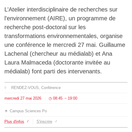
L'équipe
L’Atelier interdisciplinaire de recherches sur
l’environnement (AIRE), un programme de
Le médialab
recherche post-doctoral sur les
transformations environnementales, organise
une conférence le mercredi 27 mai. Guillaume
FR
|
EN
Lachenal (chercheur au médialab) et Ana
Laura Malmaceda (doctorante invitée au
médialab) font parti des intervenants.
RENDEZ-VOUS
, Conférence
mercredi
27
mai
2026
08:45
19:00
⇥
Campus Sciences Po
Plus d'infos
S'inscrire